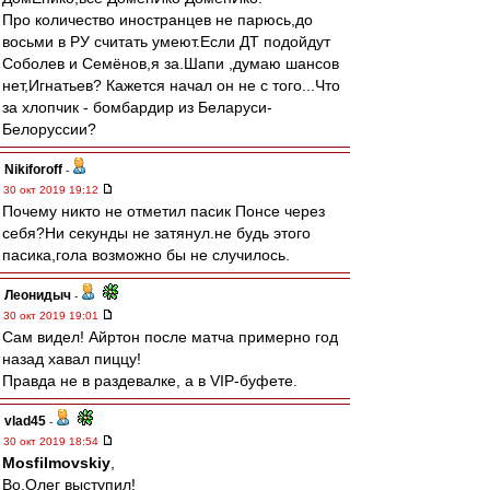
Про количество иностранцев не парюсь,до
восьми в РУ считать умеют.Если ДТ подойдут
Соболев и Семёнов,я за.Шапи ,думаю шансов
нет,Игнатьев? Кажется начал он не с того...Что
за хлопчик - бомбардир из Беларуси-
Белоруссии?
Nikiforoff
-
30 окт 2019 19:12
Почему никто не отметил пасик Понсе через
себя?Ни секунды не затянул.не будь этого
пасика,гола возможно бы не случилось.
Леонидыч
-
30 окт 2019 19:01
Сам видел! Айртон после матча примерно год
назад хавал пиццу!
Правда не в раздевалке, а в VIP-буфете.
vlad45
-
30 окт 2019 18:54
Mosfilmovskiy
,
Во,Олег выступил!