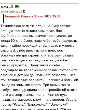
mifta
-
30 окт 2019 16:31
Большой Хорхе » 30 окт 2019 15:58
Техническая возможность и на Луну слетать
есть, да только летают немногие. Для
футболиста в целом возможности уехать до
конца 80-х не было: надо либо грубо нарушать
закон (тайно переходить границу или угонять
самолет), либо просить политического
убежища внутри страны или в загранпоездке
(загранпоездки - это не для всех, да и без
семьи придется). Представляю себе
бредущего по карельским болотам футболиста
с женой и детьми дошкольного возраста... Все
эти "технические варианты" - слишком большой
выход из зоны комфорта. При этом игра за
любую команду приличной европейской вышки
- это и в спортивном плане никак не путь
назад, и в материальном - путь вперед. Играть
против "Реала", "Барселоны", "Валенсии"
ничуть не хуже, чем играть против ЦСКА да