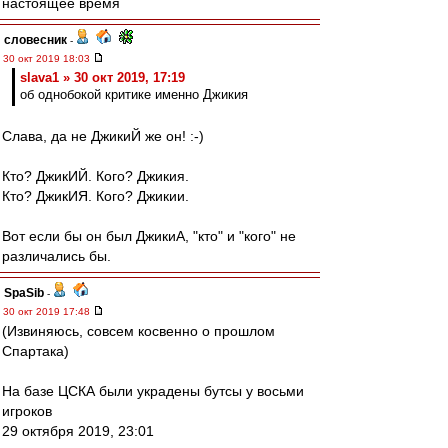
настоящее время
словесник
-
30 окт 2019 18:03
slava1 » 30 окт 2019, 17:19
об однобокой критике именно Джикия
Слава, да не ДжикиЙ же он! :-)
Кто? ДжикИЙ. Кого? Джикия.
Кто? ДжикИЯ. Кого? Джикии.
Вот если бы он был ДжикиА, "кто" и "кого" не
различались бы.
SpaSib
-
30 окт 2019 17:48
(Извиняюсь, совсем косвенно о прошлом
Спартака)
На базе ЦСКА были украдены бутсы у восьми
игроков
29 октября 2019, 23:01