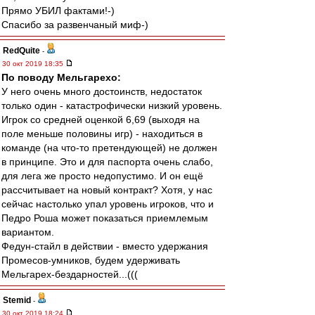
Прямо УБИЛ фактами!-)
Спасибо за развенчаный миф-)
RedQuite
-
30 окт 2019 18:35
По поводу Мельгарехо:
У него очень много достоинств, недостаток
только один - катастрофически низкий уровень.
Игрок со средней оценкой 6,69 (выходя на
поле меньше половины игр) - находиться в
команде (на что-то претендующей) не должен
в принципе. Это и для паспорта очень слабо,
для лега же просто недопустимо. И он ещё
рассчитывает на новый контракт? Хотя, у нас
сейчас настолько упал уровень игроков, что и
Педро Роша может показаться приемлемым
вариантом.
Федун-стайл в действии - вместо удержания
Промесов-умников, будем удерживать
Мельгарех-бездарностей...(((
Stemid
-
30 окт 2019 18:24