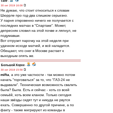
cafir
-
30 окт 2019 16:08
Не думаю, что стоит относиться к словам
Шюррле про год-два слишком серьезно.
У парня откровенно ничего не получается с
последних матчах в "Спартаке". Может,
депресняк словил на этой почве и ляпнул, не
подумавши.
Вот отгрузит парочку на этой неделя при
удачном исходе матчей, и всё наладится.
Обещают, что снег в Москве растает к
выходным опять же.
Большой Хорхе
-
30 окт 2019 15:58
mifta
, а это уже частности - так можно потом
начать "торговаться" за то, что "ГАЗ-24 не
выдавали". Техническая возможность свалить
была? Была. Есть и сейчас - хоть со всей
семьёй, хоть всем кланом. Только сегодня
наши звёзды сидят тут и никуда не рвутся
ехать. Совершенно по другой причине, а по
факту - также мигрируют из команды в