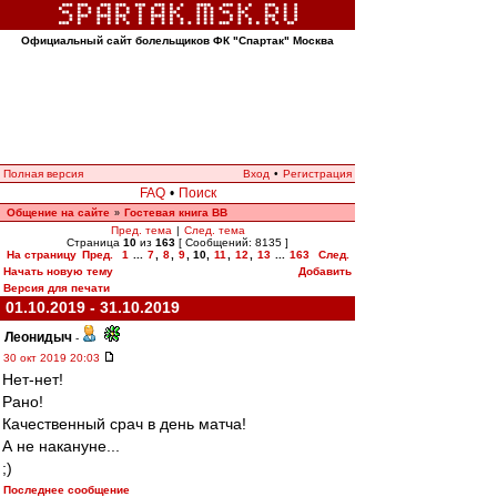
Официальный сайт болельщиков ФК "Спартак" Москва
Полная версия
Вход
•
Регистрация
FAQ
•
Поиск
Общение на сайте
Гостевая книга ВВ
»
Пред. тема
|
След. тема
Страница
10
из
163
[ Сообщений: 8135 ]
На страницу
Пред.
1
...
7
,
8
,
9
,
10
,
11
,
12
,
13
...
163
След.
Начать новую тему
Добавить
Версия для печати
01.10.2019 - 31.10.2019
Леонидыч
-
30 окт 2019 20:03
Нет-нет!
Рано!
Качественный срач в день матча!
А не накануне...
;)
Последнее сообщение