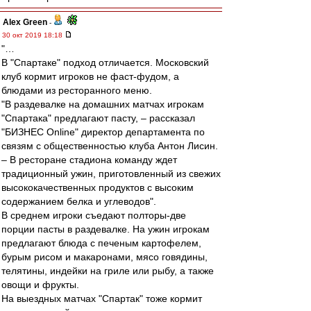
Alex Green
-
30 окт 2019 18:18
"…
В "Спартаке" подход отличается. Московский
клуб кормит игроков не фаст-фудом, а
блюдами из ресторанного меню.
"В раздевалке на домашних матчах игрокам
"Спартака" предлагают пасту, – рассказал
"БИЗНЕС Online" директор департамента по
связям с общественностью клуба Антон Лисин.
– В ресторане стадиона команду ждет
традиционный ужин, приготовленный из свежих
высококачественных продуктов с высоким
содержанием белка и углеводов".
В среднем игроки съедают полторы-две
порции пасты в раздевалке. На ужин игрокам
предлагают блюда с печеным картофелем,
бурым рисом и макаронами, мясо говядины,
телятины, индейки на гриле или рыбу, а также
овощи и фрукты.
На выездных матчах "Спартак" тоже кормит