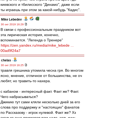
киевского и тбилисского "Динамо", даже если
ты играешь при этом за какой-нибудь "Кадис".
Mike Lebedev
-
30 окт 2019 16:29
В связи с профессиональным праздником вот
эта лирическая история, конечно,
вспоминается. "Легенда о Тренере"
https://zen.yandex.ru/media/mike_lebede ...
00ad9f24a7
chelas
-
30 окт 2019 16:25
травля грешника утомила чесна гря. Во многом
ясно, мнение, отличное от большинства, не оч
любят, но травить-то нахера.
с кабаном - интересный факт. Факт же? Факт.
Чего набрасываться?
Джикию тут сами кляли несколько дней за его
слова про поддержку и "настоящих" фанатов
по Рассказову - игрок нулевой. Факт же? Хз
сколько еще примеров вам надо, хоть кучу