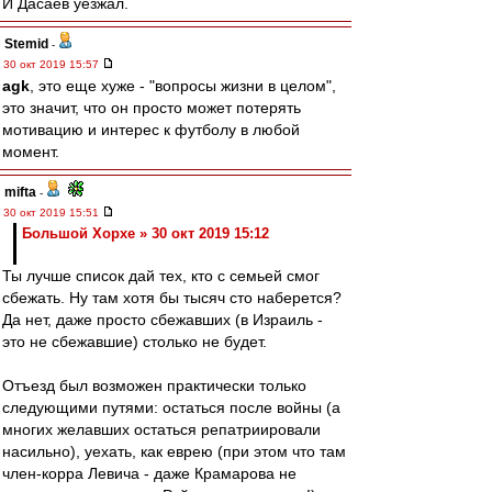
И Дасаев уезжал.
Stemid
-
30 окт 2019 15:57
agk
, это еще хуже - "вопросы жизни в целом",
это значит, что он просто может потерять
мотивацию и интерес к футболу в любой
момент.
mifta
-
30 окт 2019 15:51
Большой Хорхе » 30 окт 2019 15:12
Ты лучше список дай тех, кто с семьей смог
сбежать. Ну там хотя бы тысяч сто наберется?
Да нет, даже просто сбежавших (в Израиль -
это не сбежавшие) столько не будет.
Отъезд был возможен практически только
следующими путями: остаться после войны (а
многих желавших остаться репатриировали
насильно), уехать, как еврею (при этом что там
член-корра Левича - даже Крамарова не