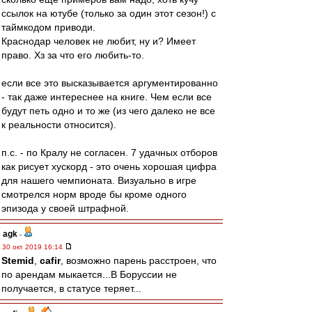
ссылок на ютубе (только за один этот сезон!) с
таймкодом приводи.
Краснодар человек не любит, ну и? Имеет
право. Хз за что его любить-то.
если все это высказывается аргументированно
- так даже интереснее на книге. Чем если все
будут петь одно и то же (из чего далеко не все
к реальности относится).
п.с. - по Кралу не согласен. 7 удачных отборов
как рисует хускорд - это очень хорошая цифра
для нашего чемпионата. Визуально в игре
смотрелся норм вроде бы кроме одного
эпизода у своей штрафной.
agk
-
30 окт 2019 16:14
Stemid
,
cafir
, возможно парень расстроен, что
по арендам мыкается...В Боруссии не
получается, в статусе теряет...