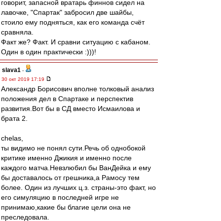
говорит, запасной вратарь финнов сидел на
лавочке, "Спартак" забросил две шайбы,
стоило ему подняться, как его команда счёт
сравняла.
Факт же? Факт. И сравни ситуацию с кабаном.
Один в один практически :)))!
slava1
-
30 окт 2019 17:19
Александр Борисович вполне толковый анализ
положения дел в Спартаке и перспектив
развития.Вот бы в СД вместо Исмаилова и
брата 2.
chelas,
ты видимо не понял сути.Речь об однобокой
критике именно Джикия и именно после
каждого матча.Невзлюбил бы ВанДейка и ему
бы доставалось от грешника,a Рамосу тем
более. Один из лучших ц.з. страны-это факт, но
его симуляцию в последней игре не
принимаю,какие бы благие цели она не
преследовала.