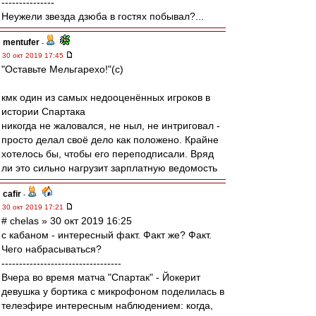
---------------
Неужели звезда дзюба в гостях побывал?...
mentufer
-
30 окт 2019 17:45
"Оставьте Мельгарехо!"(с)
кмк один из самых недооценённых игроков в
истории Спартака
никогда не жаловался, не ныл, не интриговал -
просто делал своё дело как положено. Крайне
хотелось бы, чтобы его переподписали. Вряд
ли это сильно нагрузит зарплатную ведомость
cafir
-
30 окт 2019 17:21
# chelas » 30 окт 2019 16:25
с кабаном - интересный факт. Факт же? Факт.
Чего набрасываться?
----------------------------------
Вчера во время матча "Спартак" - Йокерит
девушка у бортика с микрофоном поделилась в
телеэфире интересным наблюдением: когда,