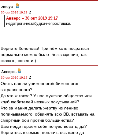
zmeya
-
30 окт 2019 19:23
Авверс » 30 окт 2019 19:17
недотроги-незабудки-непростишки.
Верните Кононова! При нём хоть посраться
нормально можно было. Без зазрения, так
сказать, совести )
Авверс
-
30 окт 2019 19:17
Опять нашли униженного/обиженного/
затравленного?
Да что ж такое? У нас мужское общество или
клуб любителей нежных покусываний?
Что за мания делать жертву из лениво
попинываемого, обвинять всю ВВ, вставать на
смертный бой против большинства?
Вам негде героем себя почувствовать, да?
Вернитесь в семью, поплачьтесь жене да