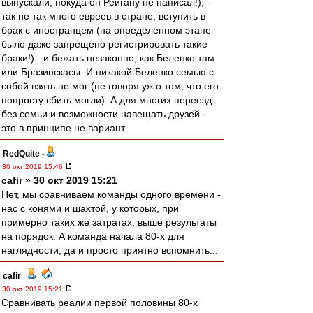
выпускали, покуда он Рейгану не написал!), -
так не так много евреев в стране, вступить в
брак с иностранцем (на определенном этапе
было даже запрещено регистрировать такие
браки!) - и бежать незаконно, как Беленко там
или Бразинскасы. И никакой Беленко семью с
собой взять не мог (не говоря уж о том, что его
попросту сбить могли). А для многих переезд
без семьи и возможности навещать друзей -
это в принципе не вариант.
RedQuite
-
30 окт 2019 15:46
cafir » 30 окт 2019 15:21
Нет, мы сравниваем команды одного времени -
нас с конями и шахтой, у которых, при
примерно таких же затратах, выше результаты
на порядок. А команда начала 80-х для
наглядности, да и просто приятно вспомнить...
cafir
-
30 окт 2019 15:21
Сравнивать реалии первой половины 80-х