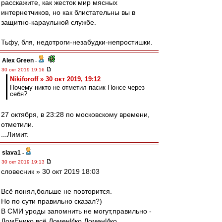
расскажите, как жесток мир мясных
интернетчиков, но как блистательны вы в
защитно-караульной службе.
Тьфу, бля, недотроги-незабудки-непростишки.
Alex Green
-
30 окт 2019 19:16
Nikiforoff » 30 окт 2019, 19:12
Почему никто не отметил пасик Понсе через
себя?
27 октября, в 23:28 по московскому времени,
отметили.
...Лимит.
slava1
-
30 окт 2019 19:13
словесник » 30 окт 2019 18:03
Всё понял,больше не повторится.
Но по сути правильно сказал?)
В СМИ уроды запомнить не могут,правильно -
ДомЕнико,всё ДоменИко ДоменИко.