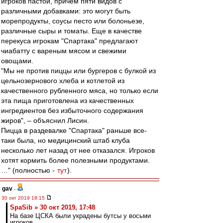
игроков пастой, причем пяти видов с
различными добавками: это могут быть
морепродукты, соусы песто или болоньезе,
различные сыры и томаты. Еще в качестве
перекуса игрокам "Спартака" предлагают
чиабатту с вареным мясом и свежими
овощами.
"Мы не против пиццы или бургеров с булкой из
цельнозернового хлеба и котлетой из
качественного рубленного мяса, но только если
эта пища приготовлена из качественных
ингредиентов без избыточного содержания
жиров", – объяснил Лисин.
Пицца в раздевалке "Спартака" раньше все-
таки была, но медицинский штаб клуба
несколько лет назад от нее отказался. Игроков
хотят кормить более полезными продуктами.
…" (полностью -
тут
).
gav
-
30 окт 2019 18:15
SpaSib » 30 окт 2019, 17:48
На базе ЦСКА были украдены бутсы у восьми
игроков