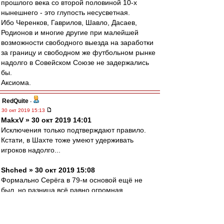
прошлого века со второй половиной 10-х
нынешнего - это глупость несусветная.
Ибо Черенков, Гаврилов, Шавло, Дасаев,
Родионов и многие другие при малейшей
возможности свободного выезда на заработки
за границу и свободном же футбольном рынке
надолго в Совейском Союзе не задержались
бы.
Аксиома.
RedQuite
-
30 окт 2019 15:13
MakxV » 30 окт 2019 14:01
Исключения только подтверждают правило.
Кстати, в Шахте тоже умеют удерживать
игроков надолго...
Shched » 30 окт 2019 15:08
Формально Серёга в 79-м основой ещё не
был, но разница всё равно огромная...
Большой Хорхе
-
30 окт 2019 15:12