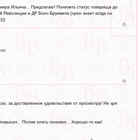
ира Ильича... Предлагаю! Понизить статус товарища до
й Революции и ДР Бонч Бруевича (хрен знает когда он
)))
так.
деско, за доставленное удовольствие от просмотра! Не зря
повысил... Потом опять понизил... Хорошо-то как!