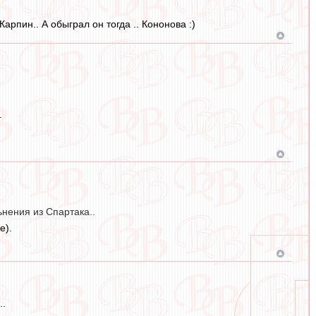
Карпин.. А обыграл он тогда .. Кононова :)
.
нения из Спартака..
е).
..