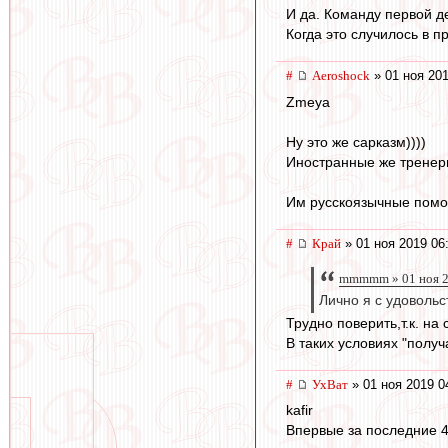
И да. Команду первой де
Когда это случилось в пр
#
Aeroshock
» 01 ноя 201
Zmeya
Ну это же сарказм))))
Иностранные же тренеры
Им русскоязычные помо
#
Край
» 01 ноя 2019 06
mmmmm » 01 ноя 2
Лично я с удоволь
Трудно поверить,т.к. н
В таких условиях "получ
#
УхВат
» 01 ноя 2019 0
kafir
Впервые за последние 40