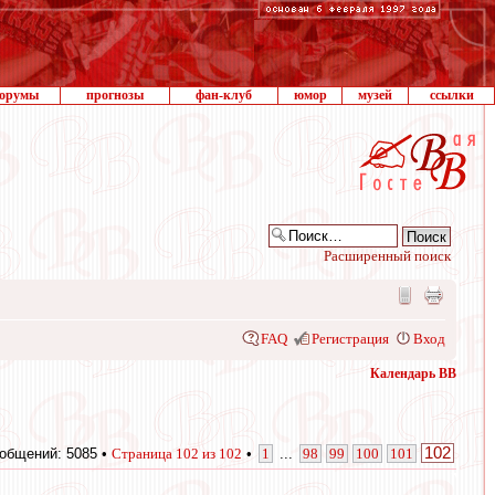
орумы
прогнозы
фан-клуб
юмор
музей
ссылки
Расширенный поиск
FAQ
Регистрация
Вход
Календарь ВВ
102
общений: 5085 •
Страница
102
из
102
•
1
...
98
99
100
101