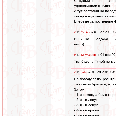
С годами, конечно, всё 
удовольствии откушать вс
А тут поставил на побе
ликеро-водочных напитк
Впервые за последние 40
#
УхВат
» 01 ноя 2019 0
Винишко.... Водочка.... 
пил)))
#
KarmaMira
» 01 ноя 20
Тил будет с Тулой на мес
#
cafir
» 01 ноя 2019 03:
По поводу сетки розыгры
За основу бралась, я та
Затем:
- 1-я команда была опр
- 2-я - в левую
- 3-я - в левую
- 4-я - в правую
- 5-я - в правую