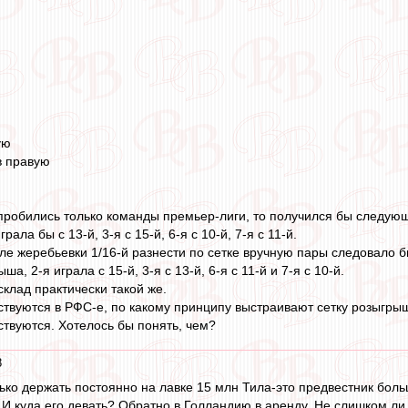
ую
 в правую
 пробились только команды премьер-лиги, то получился бы следующ
рала бы с 13-й, 3-я с 15-й, 6-я с 10-й, 7-я с 11-й.
сле жеребьевки 1/16-й разнести по сетке вручную пары следовало б
, 2-я играла с 15-й, 3-я с 13-й, 6-я с 11-й и 7-я с 10-й.
склад практически такой же.
ствуются в РФС-е, по какому принципу выстраивают сетку розыгры
ствуются. Хотелось бы понять, чем?
8
ько держать постоянно на лавке 15 млн Тила-это предвестник больш
 И куда его девать? Обратно в Голландию в аренду. Не слишком л