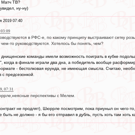
т Матч ТВ?
увидел, ну-ну)
я 2019 07:40
, 03:09
ководствуются в РФС-е, по какому принципу выстраивают сетку роз
 чем-то руководствуются. Хотелось бы понять, чем?
ы днищенские команды имели возможность поиграть в кубке подоль
о", когда в финале играли два дна, а победитель вообще расформи
ормате - бестолковая ерунда, не имеющая смысла. Считаю, необхо
в с предсезонкой.
9, 07:31
ррле,неясные перспективы с Мелем.
онтракт не продлят), Шюррле посмотрим, пока приуныл он чего-то, н
быть не должно - я бы его отправил в дубль, пусть хоть там хоть к