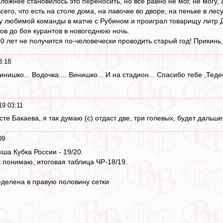
сложнее становилось это переносить, но всё равно не мог, не могу, а
его, что есть на столе дома, на лавочке во дворе, на пеньке в лесу,
ду любимой команды в матче с Рубином и проиграл товарищу литр
ов до боя курантов в новогоднюю ночь.
 лет не получится по-человечески проводить старый год! Прикинь.
3:18
Винишко... Водочка.... Винишко... И на стадион... Спасибо тебе ,Те
19 03:11
те Бакаева, я так думаю (с) отдаст две, три голевых, будет дальше, 
09
ша Кубка России - 19/20.
к понимаю, итоговая таблица ЧР-18/19.
еделена в правую половину сетки