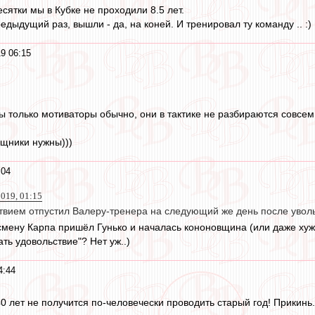
сятки мы в Кубке не проходили 8.5 лет.
едыдущий раз, вышли - да, на коней. И тренировал ту команду .. :) 
9 06:15
 только мотиваторы обычно, они в тактике не разбираются совсем
щники нужны)))
:04
019, 01:15
ствием отпустил Валеру-тренера на следующий же день после уволь
а смену Карпа пришёл Гунько и началась кононовщина (или даже хуж
ать удовольствие"? Нет уж..)
4:44
 лет не получится по-человечески проводить старый год! Прикинь.