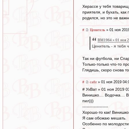
Херассе у тебя товарищ
приятеля, и бухать, ка
родился, но это не важн
#
Ценитель
» 01 ноя 201
BM1964 » 01 ноя 2
Ценитель - я тебя 
Так ни футбола, ни Спар
Только-только что-то пр
Глядишь, скоро снова то
#
cafir
» 01 ноя 2019 04:
# УхВат » 01 ноя 2019 0
Винишко.... Водочка.... 
пил)))
------------------
Хорошо-то как! Винишко.
Я сам обожаю мешать.
Особенно по молодости 