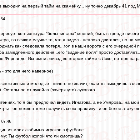
 выходил на первый тайм на скамейку... ну точно декабрь 41 под 
:54
тересует конъюнктура "большинства" мнений, быть в тренде ничего
ера, во всяком случае то, что я видел - неплохо двигался, но на 
 поджать как следовала потеря...гол в наши ворота с его очередной п
а замедленного действия...его "видение поля" просто доставляет.
 Фернандо. Вспомни эпизод во втором тайме с Локо, потеря на р
ь - это для него наверное)
ерспективные и молодые...ничего не значит, если ты выходишь в ос
Остальное от лукойла (зачеркнуто) лукавого...
тениях, то я бы предпочел видеть Игнатова, а не Умярова...на мой
ры...он должен тоже получить свою практику...и он более атакующи
 07:46
дин из моих любимых игроков в футболе.
 ему: Ты футбол жопой что ли смотришь?