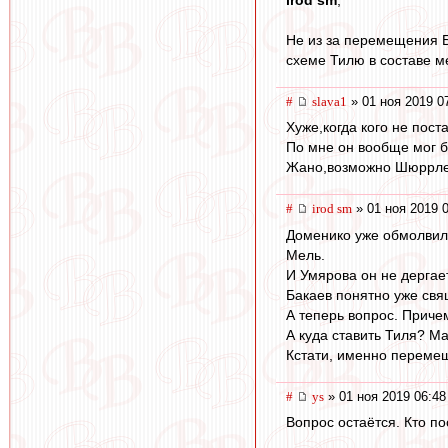
Не из за перемещения Ба
схеме Тилю в составе ме
#
slava1
» 01 ноя 2019 0
Хуже,когда кого не поста
По мне он вообще мог б
Жано,возможно Шюррле
#
irod sm
» 01 ноя 2019 
Доменико уже обмолвилс
Мель.
И Умярова он не дергае
Бакаев понятно уже свя
А теперь вопрос. Приче
А куда ставить Тиля? М
Кстати, именно перемещ
#
ys
» 01 ноя 2019 06:48
Вопрос остаётся. Кто п