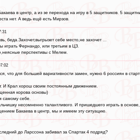
каева в центр, а из зе перехода на игру в 5 защитников. 5 защитн
ста нет. А ведь ещё есть Мирзов.
7:31
вь, беда.Захочет,выгрызет себе место,не захочет ...
ы играть Фернандо, или третьим в ЦЗ.
,неясные перспективы с Мелем.
07:02
я, что для большей вариативности замен, нужно 6 россиян в старт
т. И Крал хорош своим постоянным движением.
щенная корова основы)
м самому себе.
альчишку несомненно талантливого. И пришедшего играть в основе, 
ением Бакаева в центр, мы и имеем эту ситуацию.
оследний до Ларссона забивал за Спартак 4 подряд?