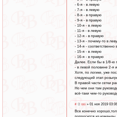
- 6-я - в левую
- 7-я - в левую
- 8-я - в правую
- 9-я - в правую
- 10-я - в левую
- 11-я - в левую
- 12-я - в правую
- 13-я - почему-то в лев
- 14-я - соответственно
- 15-я - в левую
- 16-я - в правую
Далее. Если бы в 1/8-ю
- в левой половине 2-я иг
Хотя, по логике, уже по
следующий этап розыгрыша
В правой части сетки ра
Но чем они там руковод
всё-таки чем-то руковод
#
titi
» 01 ноя 2019 03:0
Все конечно хорошо,тол
попросится из команды.