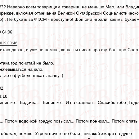
!?? Наверно всем товарищам товарищ, не меньше Мао, или Владим
к прежде, включая отмечания Великой Октябрьской Социалистическо
о) . Не бухать за ФКСМ - преступно! Шоп они играли, как мы бухаем
9 04:06
019 00:46
читаю давно, и уже не помню, когда ты писал про футбол, про Спар
така год почитай не было.
оклёвываться начало.
лько о футболе писать начну. )
02
3:18
Винишко... Водочка.... Винишко... И на стадион... Спасибо тебе ,Те
.. Потом водочкой градус повысил... Потом понизил... Потом опять 
обожал, помню. Утром ничего не болит, никакой хмари на душе...