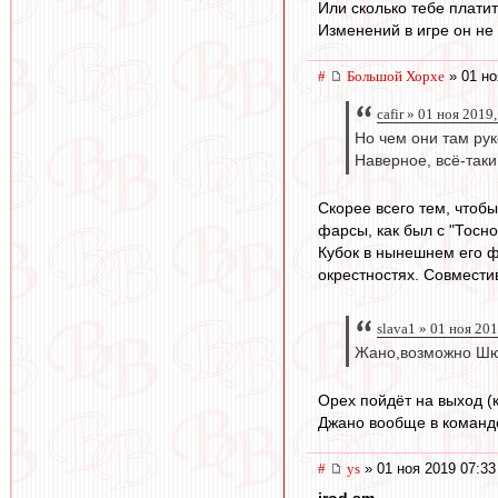
Или сколько тебе плати
Изменений в игре он не 
#
Большой Хорхе
» 01 но
cafir » 01 ноя 2019
Но чем они там ру
Наверное, всё-таки
Скорее всего тем, чтоб
фарсы, как был с "Тосн
Кубок в нынешнем его ф
окрестностях. Совмести
slava1 » 01 ноя 201
Жано,возможно Шю
Орех пойдёт на выход (к
Джано вообще в команде 
#
ys
» 01 ноя 2019 07:33
irod sm
,