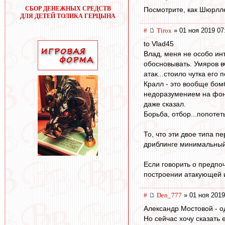
СБОР ДЕНЕЖНЫХ СРЕДСТВ
Посмотрите, как Шюрлле
ДЛЯ ДЕТЕЙ ТОЛИКА ГЕРЦЫНА
#
Tirox
» 01 ноя 2019 07
to Vlad45
Влад, меня не особо ин
обосновывать. Умяров вч
атак...стоило чутка его
Кралл - это вообще бомб
недоразумением на фоне
даже сказал.
Борьба, отбор...попотет
То, что эти двое типа п
дриблинге минимальный. 
Если говорить о предпоч
построении атакующей иг
#
Den_777
» 01 ноя 2019
Александр Мостовой - о
Но сейчас хочу сказать