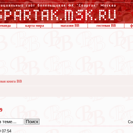
оманда
карта мира
магазин ВВ
гостевая ВВ
ф
вая книга ВВ
19
Со
 07:54