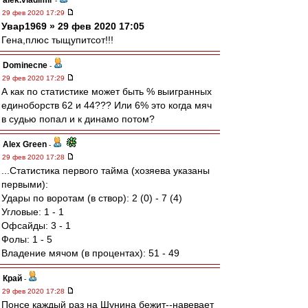
alek.vladimir
-
29 фев 2020 17:29
Увар1969 » 29 фев 2020 17:05
Гена,плюс тыщупитсот!!!
Dominecne
-
29 фев 2020 17:29
А как по статистике может быть % выигранных
единоборств 62 и 44??? Или 6% это когда мяч
в судью попал и к динамо потом?
Alex Green
-
29 фев 2020 17:28
...Статистика первого тайма (хозяева указаны
первыми):
Удары по воротам (в створ): 2 (0) - 7 (4)
Угловые: 1 - 1
Офсайды: 3 - 1
Фолы: 1 - 5
Владение мячом (в процентах): 51 - 49
Край
-
29 фев 2020 17:28
Понсе каждый раз на Шунина бежит--навевает