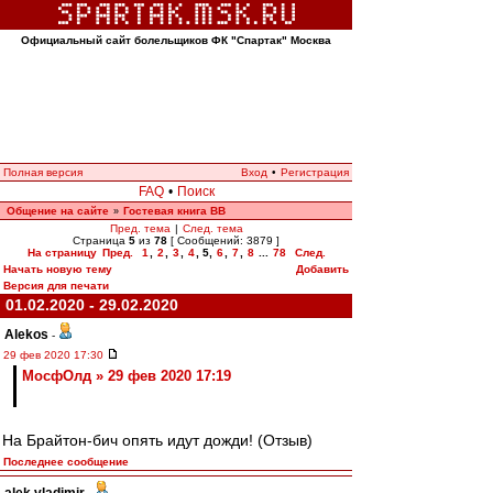
Официальный сайт болельщиков ФК "Спартак" Москва
Полная версия
Вход
•
Регистрация
FAQ
•
Поиск
Общение на сайте
Гостевая книга ВВ
»
Пред. тема
|
След. тема
Страница
5
из
78
[ Сообщений: 3879 ]
На страницу
Пред.
1
,
2
,
3
,
4
,
5
,
6
,
7
,
8
...
78
След.
Начать новую тему
Добавить
Версия для печати
01.02.2020 - 29.02.2020
Alekos
-
29 фев 2020 17:30
МосфОлд » 29 фев 2020 17:19
На Брайтон-бич опять идут дожди! (Отзыв)
Последнее сообщение