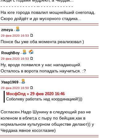
Люди с годами мудреют, а Чердак...
- - - - - - - - - - - - - -- - - - - - - - - - - - -
На юге города повалил мощнейший снегопад.
Скоро дойдёт и до мусорного стадика...
zmeya
-
29 фев 2020 16:53
Понсе бы уже оба момента реализовал )
RoughBoy
-
29 фев 2020 16:53
Ну, вроде появился у нас нападающий.
Осталось в ворота попадать научиться. :?
Увар1969
-
29 фев 2020 16:50
МосфОлд » 29 фев 2020 16:46
Соболеву работать над координацией!)))
Согласен.Надо Шунину в следующий раз не
коленом в еблет,а с пыру по бейцам,как в
нормальном культурном обществе делают)) у
Чердака явное косоглазие)