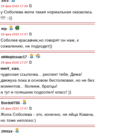
SAS
-
29 фев 2020 17:09
у Соболева жопа такая нормальная оказалась
!!!! :-))
mp
-
29 фев 2020 17:07
Соболев красавчик,но говорят он нам, к
сожалению, не подходит))
whitepissuar17
-
29 фев 2020 17:07
wert_vao
,
чудесная ссылочка... риспект тебе, Дима!
движуха пока в основом бестолковая, но не без
моментов... болеем, братцы!
а тут и голешник подоспел! класс! ))
Bordo0706
-
29 фев 2020 17:07
Жопа Соболева - это, конечно, не яйца Ковача,
но тоже неплохо:)
zmeya
-