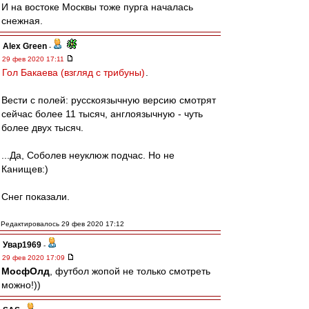
И на востоке Москвы тоже пурга началась
снежная.
Alex Green
-
29 фев 2020 17:11
Гол Бакаева (взгляд с трибуны)
.
Вести с полей: русскоязычную версию смотрят
сейчас более 11 тысяч, англоязычную - чуть
более двух тысяч.
...Да, Соболев неуклюж подчас. Но не
Канищев:)
Снег показали.
Редактировалось 29 фев 2020 17:12
Увар1969
-
29 фев 2020 17:09
МосфОлд
, футбол жопой не только смотреть
можно!))