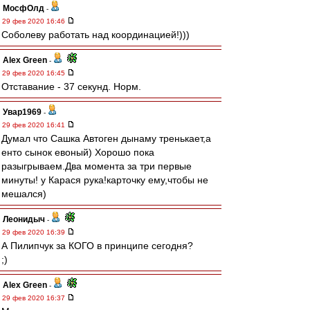
МосфОлд
-
29 фев 2020 16:46
Соболеву работать над координацией!)))
Alex Green
-
29 фев 2020 16:45
Отставание - 37 секунд. Норм.
Увар1969
-
29 фев 2020 16:41
Думал что Сашка Автоген дынаму тренькает,а
енто сынок евоный) Хорошо пока
разыгрываем.Два момента за три первые
минуты! у Карася рука!карточку ему,чтобы не
мешался)
Леонидыч
-
29 фев 2020 16:39
А Пилипчук за КОГО в принципе сегодня?
;)
Alex Green
-
29 фев 2020 16:37