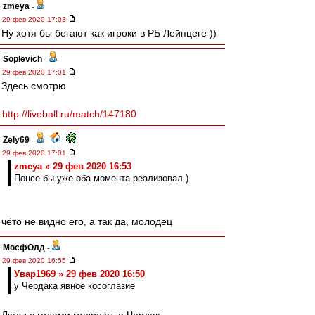
zmeya
-
29 фев 2020 17:03
Ну хотя бы бегают как игроки в РБ Лейпцеге ))
Soplevich
-
29 фев 2020 17:01
Здесь смотрю
http://liveball.ru/match/147180
Zely69
-
29 фев 2020 17:01
zmeya » 29 фев 2020 16:53
Понсе бы уже оба момента реализовал )
чёто не видно его, а так да, молодец
МосфОлд
-
29 фев 2020 16:55
Увар1969 » 29 фев 2020 16:50
у Чердака явное косоглазие