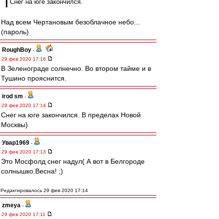
Снег на юге закончился.
Над всем Чертановым безоблачное небо...
(пароль)
RoughBoy
-
29 фев 2020 17:16
В Зеленограде солнечно. Во втором тайме и в
Тушино прояснится.
irod sm
-
29 фев 2020 17:14
Снег на юге закончился. В пределах Новой
Москвы)
Увар1969
-
29 фев 2020 17:13
Это Мосфолд снег надул( А вот в Белгороде
солнышко.Весна! ;)
Редактировалось 29 фев 2020 17:14
zmeya
-
29 фев 2020 17:11