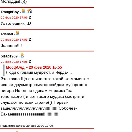
Молодцы! :)))
RoughBoy
-
29 фев 2020 17:06
Ух голешник! :D
Rishad
-
29 фев 2020 17:05
Зеляяяя!!!!
Увар1969
-
29 фев 2020 17:05
МосфОлд » 29 фев 2020 16:55
Люди с годами мудреют, а Чердак...
Это точно.Ща с точностью такой же момент с
явным двухметровым офсайдом мусорского
нигера.Но он по сдовам жоржика "на
тоненького"( и вот такого мудака смотрят и
слушают по всей стране((( Первый
зашёллллллллллллллл!!!!!!!!!!!Соболев-
Бакаеввввввввввввввв!!!!!!!!!!!!!!
Редактировалось 29 фев 2020 17:06