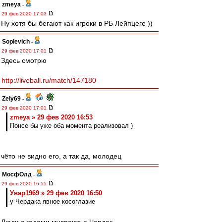
zmeya
-
29 фев 2020 17:03
Ну хотя бы бегают как игроки в РБ Лейпцеге ))
Soplevich
-
29 фев 2020 17:01
Здесь смотрю
http://liveball.ru/match/147180
Zely69
-
29 фев 2020 17:01
zmeya » 29 фев 2020 16:53
Понсе бы уже оба момента реализовал )
чёто не видно его, а так да, молодец
МосфОлд
-
29 фев 2020 16:55
Увар1969 » 29 фев 2020 16:50
у Чердака явное косоглазие