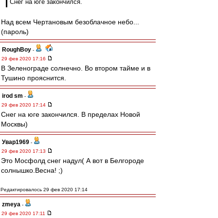
Снег на юге закончился.
Над всем Чертановым безоблачное небо...
(пароль)
RoughBoy
-
29 фев 2020 17:16
В Зеленограде солнечно. Во втором тайме и в
Тушино прояснится.
irod sm
-
29 фев 2020 17:14
Снег на юге закончился. В пределах Новой
Москвы)
Увар1969
-
29 фев 2020 17:13
Это Мосфолд снег надул( А вот в Белгороде
солнышко.Весна! ;)
Редактировалось 29 фев 2020 17:14
zmeya
-
29 фев 2020 17:11