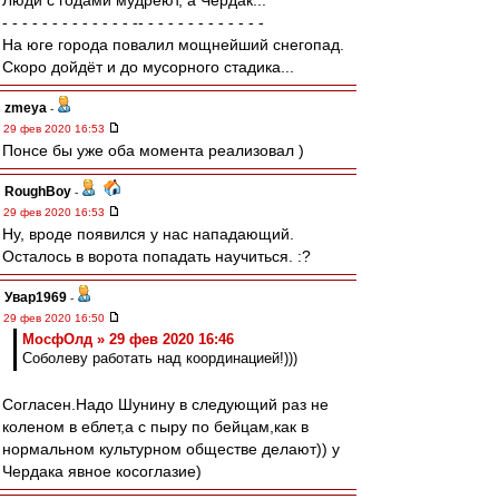
Люди с годами мудреют, а Чердак...
- - - - - - - - - - - - - -- - - - - - - - - - - - -
На юге города повалил мощнейший снегопад.
Скоро дойдёт и до мусорного стадика...
zmeya
-
29 фев 2020 16:53
Понсе бы уже оба момента реализовал )
RoughBoy
-
29 фев 2020 16:53
Ну, вроде появился у нас нападающий.
Осталось в ворота попадать научиться. :?
Увар1969
-
29 фев 2020 16:50
МосфОлд » 29 фев 2020 16:46
Соболеву работать над координацией!)))
Согласен.Надо Шунину в следующий раз не
коленом в еблет,а с пыру по бейцам,как в
нормальном культурном обществе делают)) у
Чердака явное косоглазие)