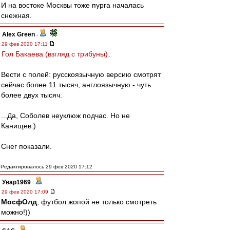
И на востоке Москвы тоже пурга началась
снежная.
Alex Green
-
29 фев 2020 17:11
Гол Бакаева (взгляд с трибуны)
.
Вести с полей: русскоязычную версию смотрят
сейчас более 11 тысяч, англоязычную - чуть
более двух тысяч.
...Да, Соболев неуклюж подчас. Но не
Канищев:)
Снег показали.
Редактировалось 29 фев 2020 17:12
Увар1969
-
29 фев 2020 17:09
МосфОлд
, футбол жопой не только смотреть
можно!))