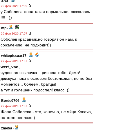
SAS
-
29 фев 2020 17:09
у Соболева жопа такая нормальная оказалась
!!!! :-))
mp
-
29 фев 2020 17:07
Соболев красавчик,но говорят он нам, к
сожалению, не подходит))
whitepissuar17
-
29 фев 2020 17:07
wert_vao
,
чудесная ссылочка... риспект тебе, Дима!
движуха пока в основом бестолковая, но не без
моментов... болеем, братцы!
а тут и голешник подоспел! класс! ))
Bordo0706
-
29 фев 2020 17:07
Жопа Соболева - это, конечно, не яйца Ковача,
но тоже неплохо:)
zmeya
-