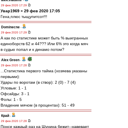
alek.vladimir
-
29 фев 2020 17:29
Увар1969 » 29 фев 2020 17:05
Гена,плюс тыщупитсот!!!
Dominecne
-
29 фев 2020 17:29
А как по статистике может быть % выигранных
единоборств 62 и 44??? Или 6% это когда мяч
в судью попал и к динамо потом?
Alex Green
-
29 фев 2020 17:28
...Статистика первого тайма (хозяева указаны
первыми):
Удары по воротам (в створ): 2 (0) - 7 (4)
Угловые: 1 - 1
Офсайды: 3 - 1
Фолы: 1 - 5
Владение мячом (в процентах): 51 - 49
Край
-
29 фев 2020 17:28
Понсе каждый раз на Шунина бежит--навевает