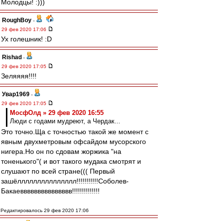
Молодцы! :)))
RoughBoy
-
29 фев 2020 17:06
Ух голешник! :D
Rishad
-
29 фев 2020 17:05
Зеляяяя!!!!
Увар1969
-
29 фев 2020 17:05
МосфОлд » 29 фев 2020 16:55
Люди с годами мудреют, а Чердак...
Это точно.Ща с точностью такой же момент с
явным двухметровым офсайдом мусорского
нигера.Но он по сдовам жоржика "на
тоненького"( и вот такого мудака смотрят и
слушают по всей стране((( Первый
зашёллллллллллллллл!!!!!!!!!!!Соболев-
Бакаеввввввввввввввв!!!!!!!!!!!!!!
Редактировалось 29 фев 2020 17:06