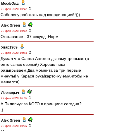
МосфОлд
-
29 фев 2020 16:46
Соболеву работать над координацией!)))
Alex Green
-
29 фев 2020 16:45
Отставание - 37 секунд. Норм.
Увар1969
-
29 фев 2020 16:41
Думал что Сашка Автоген дынаму тренькает,а
енто сынок евоный) Хорошо пока
разыгрываем.Два момента за три первые
минуты! у Карася рука!карточку ему,чтобы не
мешался)
Леонидыч
-
29 фев 2020 16:39
А Пилипчук за КОГО в принципе сегодня?
;)
Alex Green
-
29 фев 2020 16:37