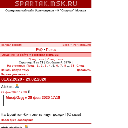
Официальный сайт болельщиков ФК "Спартак" Москва
Полная версия
Вход
•
Регистрация
FAQ
•
Поиск
Общение на сайте
Гостевая книга ВВ
»
Пред. тема
|
След. тема
Страница
5
из
78
[ Сообщений: 3879 ]
На страницу
Пред.
1
,
2
,
3
,
4
,
5
,
6
,
7
,
8
...
78
След.
Начать новую тему
Добавить
Версия для печати
01.02.2020 - 29.02.2020
Alekos
-
29 фев 2020 17:30
МосфОлд » 29 фев 2020 17:19
На Брайтон-бич опять идут дожди! (Отзыв)
Последнее сообщение