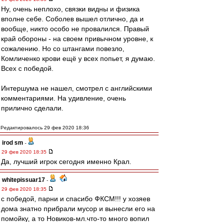
Ну, очень неплохо, связки видны и физика
вполне себе. Соболев вышел отлично, да и
вообще, никто особо не провалился. Правый
край обороны - на своем привычном уровне, к
сожалению. Но со штангами повезло,
Комличенко крови ещё у всех попьет, я думаю.
Всех с победой.
Интершума не нашел, смотрел с английскими
комментариями. На удивление, очень
прилично сделали.
Редактировалось 29 фев 2020 18:36
irod sm
-
29 фев 2020 18:35
Да, лучший игрок сегодня именно Крал.
whitepissuar17
-
29 фев 2020 18:35
с победой, парни и спасибо ФКСМ!!! у хозяев
дома знатно прибрали мусор и вынесли его на
помойку, а то Новиков-мл.что-то много вопил