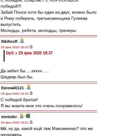
С победой, Спартак!!! С ХОРОООШЕЙ
победой!!!
Забей Понсе хотя бы один из двух, можно было
и Рому поберечь, третьесменщика Гулиева
выпустить.
Молодцы, ребята, молодцы, тренеры.
Nikiforoff
-
29 фев 2020 18:42
DyG » 29 фев 2020 18:37
Да.забил бы.....эхххх......
Шедевр был бы.
Евгений1121
-
29 фев 2020 18:42
С победой,братья!
Я вы знаете-мне это очень понравилось!
mentufer
-
29 фев 2020 18:41
titi
, ну да, какой ещё там Максименко? это же
неуровень