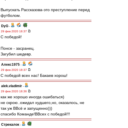
Выпускать Рассказова-это преступление перед
футболом.
DyG
-
29 фев 2020 18:37
С победой!
Понсе - засранец.
Загубил шедевр.
Алекс1975
-
29 фев 2020 18:37
С победой всех нас! Бакаев хорош!
alek.vladimir
-
29 фев 2020 18:36
как же хорошо иногда ошибаться)
не скрою..ожидал худшего,но, оказалось, не
так уж ВВсё и запущенно)))
спасибо Команде!ВВсех с победой!!!
Стрекалок
-