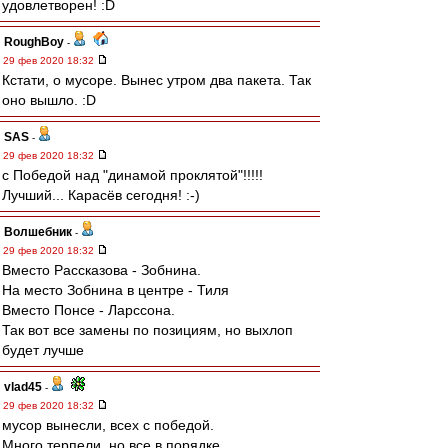
удовлетворен! :D
RoughBoy
-
29 фев 2020 18:32
Кстати, о мусоре. Вынес утром два пакета. Так
оно вышло. :D
SAS
-
29 фев 2020 18:32
с Победой над "динамой проклятой"!!!!!
Лучший... Карасёв сегодня! :-)
Волшебник
-
29 фев 2020 18:32
Вместо Рассказова - Зобнина.
На место Зобнина в центре - Тиля
Вместо Понсе - Ларссона.
Так вот все замены по позициям, но выхлоп
будет лучше
vlad45
-
29 фев 2020 18:32
мусор вынесли, всех с победой.
Много терпели, но все в порядке.