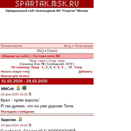
Официальный сайт болельщиков ФК "Спартак" Москва
Полная версия
Вход
•
Регистрация
FAQ
•
Поиск
Общение на сайте
Гостевая книга ВВ
»
Пред. тема
|
След. тема
Страница
3
из
78
[ Сообщений: 3879 ]
На страницу
Пред.
1
,
2
,
3
,
4
,
5
,
6
...
78
След.
Начать новую тему
Добавить
Версия для печати
01.02.2020 - 29.02.2020
MMColt
-
29 фев 2020 18:43
Крал - прям король!
Я так думаю, что он уже дороже Тила.
Последнее сообщение
Карелин
-
29 фев 2020 18:43