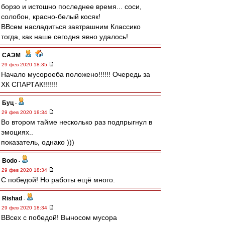
борзо и истошно последнее время... соси,
солобон, красно-белый косяк!
ВВсем насладиться завтрашним Классико
тогда, как наше сегодня явно удалось!
САЭМ
-
29 фев 2020 18:35
Начало мусороеба положено!!!!!! Очередь за
ХК СПАРТАК!!!!!!!
Буц
-
29 фев 2020 18:34
Во втором тайме несколько раз подпрыгнул в
эмоциях..
показатель, однако )))
Bodo
-
29 фев 2020 18:34
С победой! Но работы ещё много.
Rishad
-
29 фев 2020 18:34
ВВсех с победой! Выносом мусора