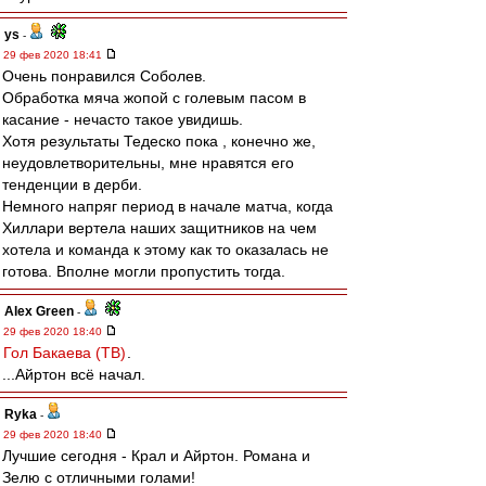
ys
-
29 фев 2020 18:41
Очень понравился Соболев.
Обработка мяча жопой с голевым пасом в
касание - нечасто такое увидишь.
Хотя результаты Тедеско пока , конечно же,
неудовлетворительны, мне нравятся его
тенденции в дерби.
Немного напряг период в начале матча, когда
Хиллари вертела наших защитников на чем
хотела и команда к этому как то оказалась не
готова. Вполне могли пропустить тогда.
Alex Green
-
29 фев 2020 18:40
Гол Бакаева (ТВ)
.
...Айртон всё начал.
Ryka
-
29 фев 2020 18:40
Лучшие сегодня - Крал и Айртон. Романа и
Зелю с отличными голами!