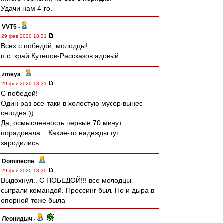
Удачи нам 4-го.
VVT5
-
29 фев 2020 18:31
Всех с победой, молодцы!
п.с. край Кутепов-Рассказов адовый...
zmeya
-
29 фев 2020 18:31
С победой!
Один раз все-таки в холостую мусор вынес
сегодня ))
Да, осмысленность первые 70 минут
порадовала... Какие-то надежды тут
зародились...
Dominecne
-
29 фев 2020 18:30
Выдохнул.. С ПОБЕДОЙ!!! все молодцы
сыграли командой. Прессинг был. Но и дыра в
опорной тоже была
Леонидыч
-