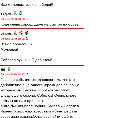
Все молодцы, всех с победой!
Leqion
-
29 фев 2020 18:38
Крал очень хорош. Даже не смотря на обрез.
Zely69
-
29 фев 2020 18:38
Всех с победой! :)
Молодцы!
Соболев лучший! С дебютом!
titi
-
29 фев 2020 18:37
Главное событие сегодняшнего матча -это
добавление ещё одного игрока для основы,с
которым мы сможем бороться за золото
следующего сезона. Соболев! Очень много
пользы он нам принесёт.
Жиго,Джикия,Крал,Зобнин,Бакаев и Соболев.
Имеем 6 игроков,с которыми можно решать
серьезные задачи.Осталось найти ещё 5.