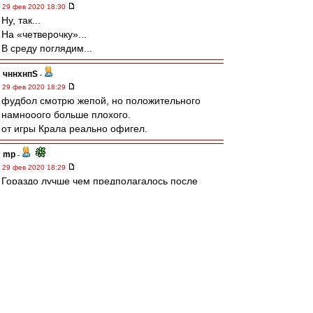
29 фев 2020 18:30
Ну, так...
На «четверочку»...
В среду поглядим...
чннхнпS
-
29 фев 2020 18:29
фудбол смотрю жепой, но положительного
намнооого больше плохого.
от игры Крала реально офигел.
mp
-
29 фев 2020 18:29
Гораздо лучше чем предполагалось после
Пахтакора.Молодцы!
Ценитель
-
29 фев 2020 18:29
Всех с победой, может, и не вылетим. :3
Зобнин начал попадать по воротам - это
грандиозно. )
Рассказов чудовищно плох. (((