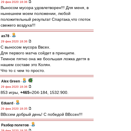
29 фев 2020 18:36
Выносом мусора удовлетворен!!! Для меня, в
нынешнем моем положении, любой
положительный результат Спартака,что глоток
свежего воздуха!!!
as78
-
29 фев 2020 18:36
С выносом мусора Ввсех.
Для первого матча сойдет в принципе.
Темное пятно она же боольшая ложка дегтя в
нашем составе это Колян.
Что то с чем то просто.
Alex Green
-
29 фев 2020 18:36
853 игры,
+465
=204-184, 1532:900.
Eduard
-
29 фев 2020 18:35
ВВссем добрый день! С победой ВВссех!!!
Разбор полетов
-
29 фев 2020 18:35