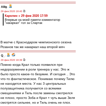
Allig
-
29 фев 2020 18:40
Карелин » 29 фев 2020 17:59
Впервые на моей памяти комментатор
"накаркал" гол за Спартак
В матче с Краснодаром чемпионского сезона
Розанов так же накаркал наш второй мяч
Q_
-
29 фев 2020 18:39
Помню когда Крал только появился при
недоразумении в роли тренера у нас. Это ж
было просто какое-то безумие. И сегодня .. Это
что-то фантастическое. Понимаю почему Тилю
не находится места. У нас 3 центральных
полузащитника получается со всякими
смещениями и Тиль после замены смотрелся
не плохо, просто Зоба и Крал + чуть выше Зеля
смотрятся сильнее, но и Тиль очень не плох.