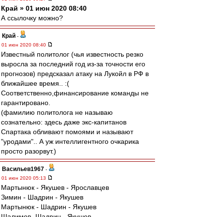
Край » 01 июн 2020 08:40
А ссылочку можно?
Край
-
01 июн 2020 08:40
Известный политолог (чья известность резко
выросла за последний год из-за точности его
прогнозов) предсказал атаку на Лукойл в РФ в
ближайшее время.. :(
Соответственно,финансирование команды не
гарантировано.
(фамилию политолога не называю
сознательно: здесь даже экс-капитанов
Спартака обливают помоями и называют
"уродами".. А уж интеллигентного очкарика
просто разорвут.)
Васильев1967
-
01 июн 2020 05:13
Мартынюк - Якушев - Ярославцев
Зимин - Шадрин - Якушев
Мартынюк - Шадрин - Якушев
Шалимов- Шадрин - Якушев