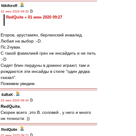
Nikiforoff
-
01 июн 2020 09:35
RedQuite » 01 июн 2020 09:27
Егоров, арустамян, берлинский инвалид.
Любая на выбор :-D.
Пс:2чувак.
С такой фамилией грех не инсайдить и не петь
:-D
Сидят блин пердуны в домино играют, там и
рождаются эти инсайды в стиле "один дедка
сказал".
Поживем увидим.
4uBaK
-
01 июн 2020 09:34
RedQuite
,
Скорее всего ,это В. соловей , у него и много
не точности .))
RedQuite
-
01 июн 2020 09:27