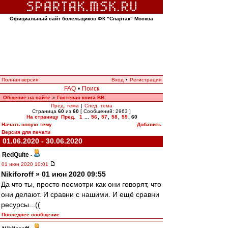
Официальный сайт болельщиков ФК "Спартак" Москва
Полная версия
Вход
•
Регистрация
FAQ
•
Поиск
Общение на сайте
Гостевая книга ВВ
»
Пред. тема
|
След. тема
Страница
60
из
60
[ Сообщений: 2963 ]
На страницу
Пред.
1
...
56
,
57
,
58
,
59
,
60
Начать новую тему
Добавить
Версия для печати
01.06.2020 - 30.06.2020
RedQuite
-
01 июн 2020 10:01
Nikiforoff » 01 июн 2020 09:55
Да что ты, просто посмотри как они говорят, что
они делают. И сравни с нашими. И ещё сравни
ресурсы...((
Последнее сообщение