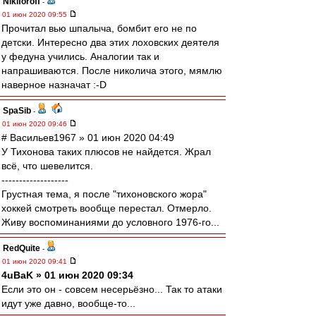
Nikiforoff
-
01 июн 2020 09:55
Прочитал вью шпалыча, бомбит его не по
детски. Интересно два этих лоховских деятеля
у федуна учились. Аналогии так и
напрашиваются. После николича этого, мямлю
наверное назначат :-D
SpaSib
-
01 июн 2020 09:46
# Васильев1967 » 01 июн 2020 04:49
У Тихонова таких плюсов не найдется. Жрал
всё, что шевелится.
-------------------
Грустная тема, я после "тихоновского жора"
хоккей смотреть вообще перестал. Отмерло.
Живу воспоминаниями до условного 1976-го...
RedQuite
-
01 июн 2020 09:41
4uBaK » 01 июн 2020 09:34
Если это он - совсем несерьёзно... Так то атаки
идут уже давно, вообще-то...