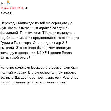
titi
-
01 июн 2020 02:50
slava1
,
Переходы Мачаидзе из той же серии,что Де
Зув. Взяли отыгранных игроков со звучной
фамилией. Причём из из Тбилиси выкинули и
подбирали мы этих предпенсионных отстоев из
Гурии и Пахтакора. Они на двоих игр 2-3
сыграли. Это же надо было в чемпионскую
команду в предверии 1/4 КЕЧ против Реала
взять такой отстой.
Конечно селекция Бескова это временами был
полный маразм. В этом основная причина,что
великие Дасаев,Черенков,Гаврилов и Родионов
взяли на минимум 2 золота меньше,чем
должны были.
slava1
-
01 июн 2020 02:05
yumide » 30 май 2020 07:48
slava1 » 30 май 2020 05:50