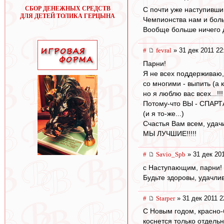
СБОР ДЕНЕЖНЫХ СРЕДСТВ
С почти уже наступивши
ДЛЯ ДЕТЕЙ ТОЛИКА ГЕРЦЫНА
Чемпионства нам и боль
Вообще больше ничего др
#
fevral
» 31 дек 2011 22
Парни!
Я не всех поддерживаю, 
со многими - выпить (а к
но я люблю вас всех...!!!
Потому-что ВЫ - СПАРТА
(и я то-же...)
Счастья Вам всем, удачи, 
МЫ ЛУЧШИЕ!!!!!
#
Savio_Spb
» 31 дек 201
с Наступающим, парни!
Будьте здоровы, удачли
#
Starper
» 31 дек 2011 2
С Новым годом, красно-б
коснется только отдельн