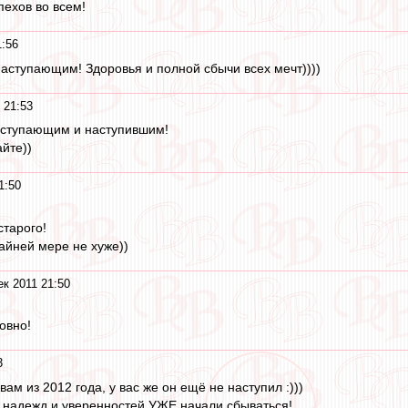
пехов во всем!
1:56
Наступающим! Здоровья и полной сбычи всех мечт))))
 21:53
аступающим и наступившим!
йте))
1:50
старого!
райней мере не хуже))
ек 2011 21:50
говно!
3
вам из 2012 года, у вас же он ещё не наступил :)))
, надежд и уверенностей УЖЕ начали сбываться!