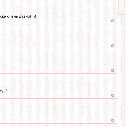
е очень давно! :)))
у!!!