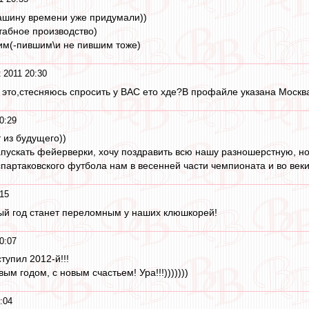
ашину времени уже придумали))
табное производство)
им(-пившим\и не пившим тоже)
 2011 20:30
 это,стесняюсь спросить у ВАС ето хде?В профайле указана Москва
0:29
 из будущего))
запускать фейерверки, хочу поздравить всю нашу разношерстную, н
партаковского футбола нам в весенней части чемпионата и во веки 
:15
ый год станет переломным у наших клюшкорей!
0:07
ступил 2012-й!!!
ым годом, с новым счастьем! Ура!!!)))))))
:04