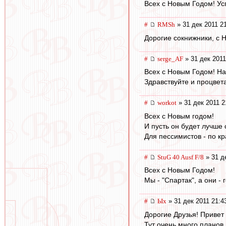
Всех с Новым Годом! Ус
#
RMSh
» 31 дек 2011 2
Дорогие сокнижники, с 
#
serge_AF
» 31 дек 2011
Всех с Новым Годом! Н
Здравствуйте и процвета
#
workоt
» 31 дек 2011 2
Всех с Новым годом!
И пусть он будет лучше 
Для пессимистов - по к
#
StuG 40 Ausf F/8
» 31 д
Всех с Новым Годом!
Мы - "Спартак", а они - 
#
Ых
» 31 дек 2011 21:4
Дорогие Друзья! Привет 
Тут очень много планов