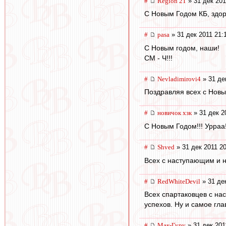
#
Region 21
» 31 дек 201
С Новым Годом КБ, здор
#
pasa
» 31 дек 2011 21:
С Новым годом, наши!
СМ - Ч!!!
#
Nevladimirovi4
» 31 де
Поздравляя всех с Новы
#
новичок хзк
» 31 дек 2
С Новым Годом!!! Урраа!
#
Shvеd
» 31 дек 2011 20
Всех с наступающим и н
#
RedWhiteDevil
» 31 дек
Всех спартаковцев с на
успехов. Ну и самое гл
#
Мак-Гуру
» 31 дек 201