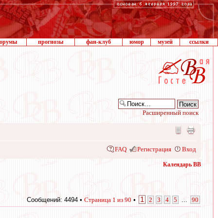
орумы
прогнозы
фан-клуб
юмор
музей
ссылки
Расширенный поиск
FAQ
Регистрация
Вход
Календарь ВВ
1
Сообщений: 4494 •
Страница
1
из
90
•
2
3
4
5
...
90