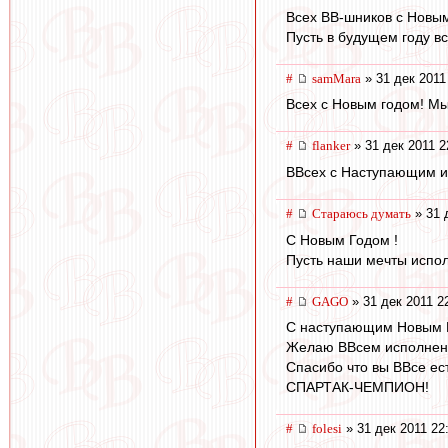
Всех ВВ-шников с Новы
Пусть в будущем году в
#
samMara
» 31 дек 2011
Всех с Новым годом! Мы
#
flanker
» 31 дек 2011 2
ВВсех с Наступающим и
#
Стараюсь думать
» 31 
С Новым Годом !
Пусть наши мечты испол
#
GAGO
» 31 дек 2011 2
С наступающим Новым 
Желаю ВВсем исполнен
Спасибо что вы ВВсе ест
СПАРТАК-ЧЕМПИОН!
#
folesi
» 31 дек 2011 22