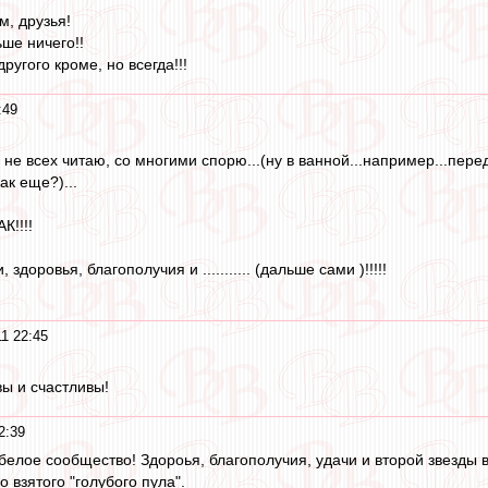
м, друзья!
ше ничего!!
угого кроме, но всегда!!!
:49
не всех читаю, со многими спорю...(ну в ванной...например...перед
ак еще?)...
К!!!!
здоровья, благополучия и ........... (дальше сами )!!!!!
1 22:45
вы и счастливы!
2:39
елое сообщество! Здороья, благополучия, удачи и второй звезды вс
о взятого "голубого пула".