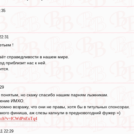
:35
22:31
етьем !
аёт справедливости в нашем мире.
од приблизит нас к ней.
ится.
:29
о понятым, но скажу спасибо нашим парням лыжникам.
ление ИМХО.
омно возражу, что они не правы, хотя бы в титульных спонсорах.
акого финиша, аж слезы капнули в предновогодний фужер =)
watch?v=fCWdPnEuTq4
11 22:29