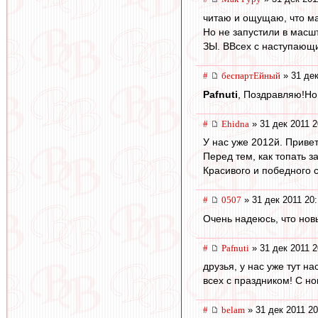
читаю и ощущаю, что м
Но не запустили в масш
ЗЫ. ВВсех с наступающ
#
беспартЕйный
» 31 дек
Pafnuti
, Поздравляю!Но
#
Ehidna
» 31 дек 2011 2
У нас уже 2012й. Привет
Перед тем, как топать 
Красивого и победного с
#
0507
» 31 дек 2011 20
Очень надеюсь, что нов
#
Pafnuti
» 31 дек 2011 2
друзья, у нас уже тут на
всех с праздником! С нов
#
belam
» 31 дек 2011 20