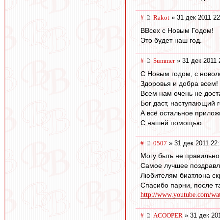
#
Rakot
» 31 дек 2011 22
ВВсех с Новым Годом!
Это будет наш год.
#
Summer
» 31 дек 2011 
С Новым годом, с новол
Здоровья и добра всем!
Всем нам очень не дост
Бог даст, наступающий г
А всё остальное прилож
С нашей помощью.
#
0507
» 31 дек 2011 22
Могу быть не правильн
Самое лучшее поздрав
Любителям биатлона скр
Спасибо парни, после т
http://www.youtube.com/
#
ACOOPER
» 31 дек 20