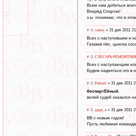
Всем нам добиться всего
Вперёд Спартак!
з.ы. понимаю, что в это
#
camry
» 31 дек 2011 21
Всех с наступившим и 
Газзаев пёс, цыиска соса
#
СЛЕСАРЬ-РЕМОНТНИ
Всех с наступающим ил
Будем надеяться,что в н
#
Pafnuti
» 31 дек 2011 2
беспартЕйный
,
волей судеб оказался на
#
дядя_в
» 31 дек 2011 2
ВВ с новым годом!
Пусть любимая команда 