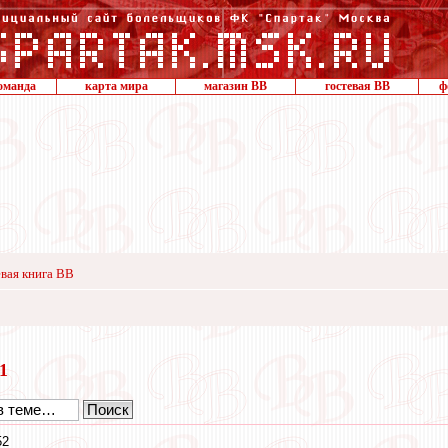
оманда
карта мира
магазин ВВ
гостевая ВВ
ф
вая книга ВВ
11
52