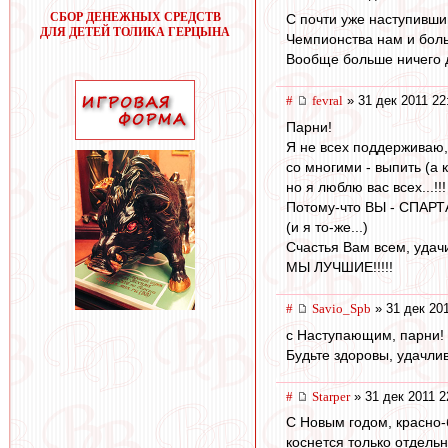
СБОР ДЕНЕЖНЫХ СРЕДСТВ
С почти уже наступивши
ДЛЯ ДЕТЕЙ ТОЛИКА ГЕРЦЫНА
Чемпионства нам и боль
Вообще больше ничего др
#
fevral
» 31 дек 2011 22
Парни!
Я не всех поддерживаю, 
со многими - выпить (а к
но я люблю вас всех...!!!
Потому-что ВЫ - СПАРТА
(и я то-же...)
Счастья Вам всем, удачи, 
МЫ ЛУЧШИЕ!!!!!
#
Savio_Spb
» 31 дек 201
с Наступающим, парни!
Будьте здоровы, удачли
#
Starper
» 31 дек 2011 2
С Новым годом, красно-б
коснется только отдельн