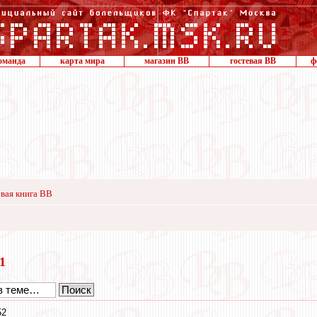
оманда
карта мира
магазин ВВ
гостевая ВВ
ф
вая книга ВВ
11
52