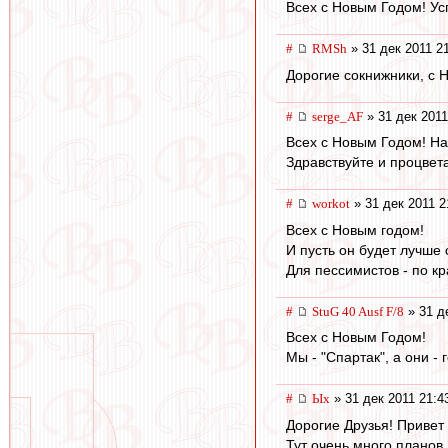
Всех с Новым Годом! Ус
#
RMSh
» 31 дек 2011 2
Дорогие сокнижники, с 
#
serge_AF
» 31 дек 2011
Всех с Новым Годом! Н
Здравствуйте и процвета
#
workоt
» 31 дек 2011 2
Всех с Новым годом!
И пусть он будет лучше 
Для пессимистов - по к
#
StuG 40 Ausf F/8
» 31 д
Всех с Новым Годом!
Мы - "Спартак", а они - 
#
Ых
» 31 дек 2011 21:4
Дорогие Друзья! Привет 
Тут очень много планов