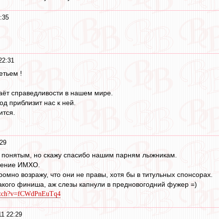
:35
22:31
етьем !
аёт справедливости в нашем мире.
од приблизит нас к ней.
ится.
:29
о понятым, но скажу спасибо нашим парням лыжникам.
ление ИМХО.
омно возражу, что они не правы, хотя бы в титульных спонсорах.
акого финиша, аж слезы капнули в предновогодний фужер =)
watch?v=fCWdPnEuTq4
11 22:29