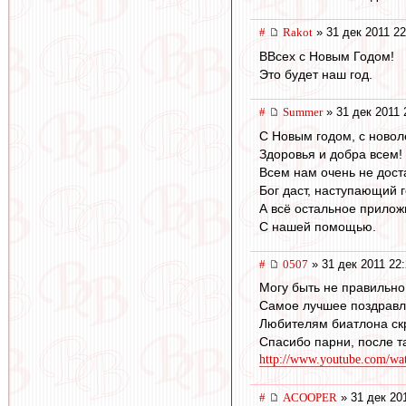
#
Rakot
» 31 дек 2011 22
ВВсех с Новым Годом!
Это будет наш год.
#
Summer
» 31 дек 2011 
С Новым годом, с новол
Здоровья и добра всем!
Всем нам очень не дост
Бог даст, наступающий г
А всё остальное прилож
С нашей помощью.
#
0507
» 31 дек 2011 22
Могу быть не правильн
Самое лучшее поздрав
Любителям биатлона скр
Спасибо парни, после т
http://www.youtube.com/
#
ACOOPER
» 31 дек 20