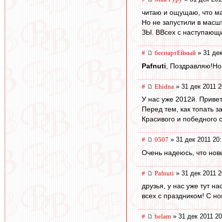
читаю и ощущаю, что м
Но не запустили в масш
ЗЫ. ВВсех с наступающ
#
беспартЕйный
» 31 дек
Pafnuti
, Поздравляю!Но
#
Ehidna
» 31 дек 2011 2
У нас уже 2012й. Привет
Перед тем, как топать 
Красивого и победного с
#
0507
» 31 дек 2011 20
Очень надеюсь, что нов
#
Pafnuti
» 31 дек 2011 2
друзья, у нас уже тут на
всех с праздником! С нов
#
belam
» 31 дек 2011 20