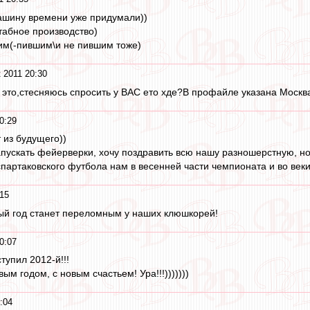
ашину времени уже придумали))
табное производство)
им(-пившим\и не пившим тоже)
 2011 20:30
 это,стесняюсь спросить у ВАС ето хде?В профайле указана Москва
0:29
 из будущего))
запускать фейерверки, хочу поздравить всю нашу разношерстную, н
партаковского футбола нам в весенней части чемпионата и во веки 
:15
ый год станет переломным у наших клюшкорей!
0:07
ступил 2012-й!!!
ым годом, с новым счастьем! Ура!!!)))))))
:04