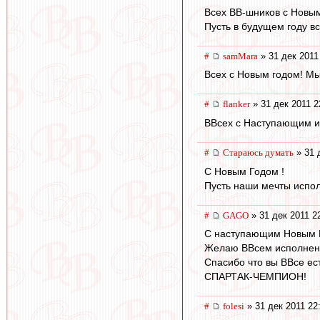
Всех ВВ-шников с Новы
Пусть в будущем году в
#
samMara
» 31 дек 2011
Всех с Новым годом! Мы
#
flanker
» 31 дек 2011 2
ВВсех с Наступающим и
#
Стараюсь думать
» 31 
С Новым Годом !
Пусть наши мечты испол
#
GAGO
» 31 дек 2011 2
С наступающим Новым 
Желаю ВВсем исполнен
Спасибо что вы ВВсе ест
СПАРТАК-ЧЕМПИОН!
#
folesi
» 31 дек 2011 22