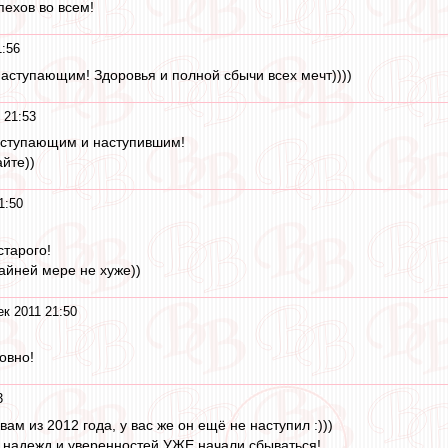
пехов во всем!
1:56
Наступающим! Здоровья и полной сбычи всех мечт))))
 21:53
аступающим и наступившим!
йте))
1:50
старого!
райней мере не хуже))
ек 2011 21:50
говно!
3
вам из 2012 года, у вас же он ещё не наступил :)))
, надежд и уверенностей УЖЕ начали сбываться!