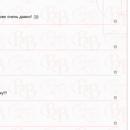
е очень давно! :)))
у!!!