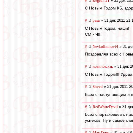
#
Region 21
» 31 дек 201
С Новым Годом КБ, здор
#
pasa
» 31 дек 2011 21:
С Новым годом, наши!
СМ - Ч!!!
#
Nevladimirovi4
» 31 де
Поздравляя всех с Новы
#
новичок хзк
» 31 дек 2
С Новым Годом!!! Урраа!
#
Shvеd
» 31 дек 2011 20
Всех с наступающим и н
#
RedWhiteDevil
» 31 дек
Всех спартаковцев с на
успехов. Ну и самое гл
#
Мак-Гуру
» 31 дек 201