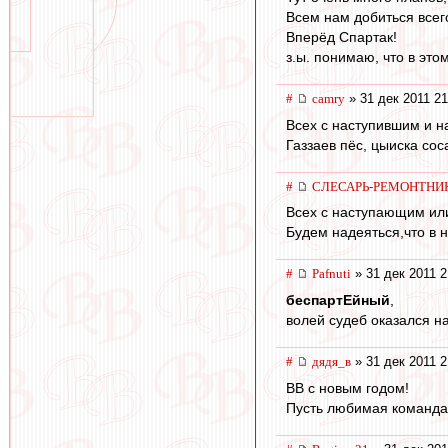
Всем нам добиться всего
Вперёд Спартак!
з.ы. понимаю, что в это
#
camry
» 31 дек 2011 21
Всех с наступившим и 
Газзаев пёс, цыиска соса
#
СЛЕСАРЬ-РЕМОНТНИ
Всех с наступающим ил
Будем надеяться,что в н
#
Pafnuti
» 31 дек 2011 2
беспартЕйный
,
волей судеб оказался на
#
дядя_в
» 31 дек 2011 2
ВВ с новым годом!
Пусть любимая команда 