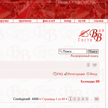
орумы
прогнозы
фан-клуб
юмор
музей
ссылки
Расширенный поиск
FAQ
Регистрация
Вход
Календарь ВВ
1
Сообщений: 4494 •
Страница
1
из
90
•
2
3
4
5
...
90