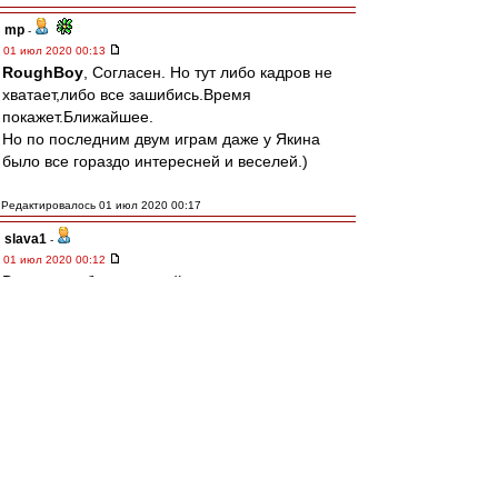
mp
-
01 июл 2020 00:13
RoughBoy
, Согласен. Но тут либо кадров не
хватает,либо все зашибись.Время
покажет.Ближайшее.
Но по последним двум играм даже у Якина
было все гораздо интересней и веселей.)
Редактировалось 01 июл 2020 00:17
slava1
-
01 июл 2020 00:12
Вывод глолбально такой - команда не готова
,кто виноват - и ТШ и игроки.
Не глобальноЖ
1 Айртон,отдыхал суко,но ни в обороне ,ни в
атаке
С Умярова можно спросить,а смысл.
2.Бакаев...
3. Согласен,менять Бакаева и Понсе нужно
было на 46-ой.
конюшня была ничем не лучше,но злее,у нас