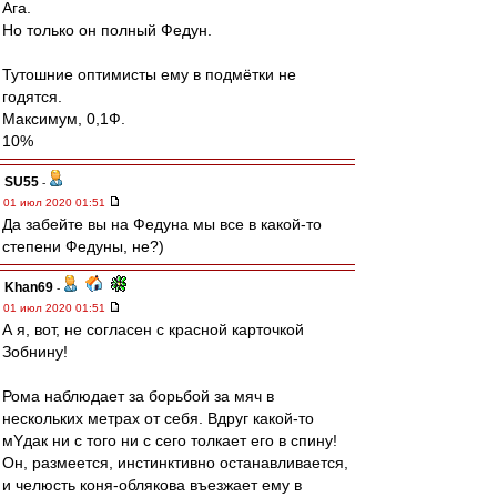
Ага.
Но только он полный Федун.
Тутошние оптимисты ему в подмётки не
годятся.
Максимум, 0,1Ф.
10%
SU55
-
01 июл 2020 01:51
Да забейте вы на Федуна мы все в какой-то
степени Федуны, не?)
Khan69
-
01 июл 2020 01:51
А я, вот, не согласен с красной карточкой
Зобнину!
Рома наблюдает за борьбой за мяч в
нескольких метрах от себя. Вдруг какой-то
мYдак ни с того ни с сего толкает его в спину!
Он, размеется, инстинктивно останавливается,
и челюсть коня-облякова въезжает ему в