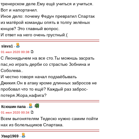
тренерском деле.Ему ещё учиться и учиться.
Вот и напортачил.
Иное дело: почему Федун превратил Спартак
из матёрой команды опять в толпу зелёных
юнцов? Это главный вопрос.
И ответ на него очень грустный.(
slava1
-
01 июл 2020 00:38
С Леонидычем на все сто.Ты можншь засрать
пас,но играть дерби со страстью Зобнина и
Соболева..
И честно говоря начал подзаёбывать
Джикия.Он в атаку кроме длинных забросов не
пробовал что то ещё? Каждый раз заброс-
потеря.Жора,нафига?
Ксюшин папа
-
01 июл 2020 00:34
Всем выгонятелям Тедеско нужно самим пойти
нах из болельщиков Спартака.
Увар1969
-