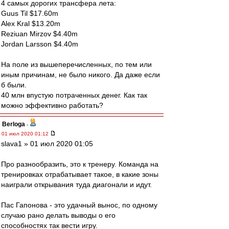
4 самых дорогих трансфера лета:
Guus Til $17.60m
Alex Kral $13.20m
Reziuan Mirzov $4.40m
Jordan Larsson $4.40m
На поле из вышеперечисленных, по тем или
иным причинам, не было никого. Да даже если
б были.
40 млн впустую потраченных денег. Как так
можно эффективно работать?
Berloga
-
01 июл 2020 01:12
slava1 » 01 июл 2020 01:05
Про разнообразить, это к тренеру. Команда на
тренировках отрабатывает такое, в какие зоны
наиграли открывания туда диагонали и идут.
Пас Гапонова - это удачный вынос, по одному
случаю рано делать выводы о его
способностях так вести игру.