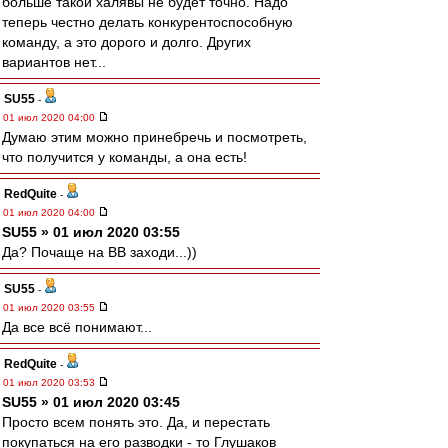
больше такой халявы не будет точно. Надо
теперь честно делать конкурентоспособную
команду, а это дорого и долго. Других
вариантов нет...
SU55
-
01 июл 2020 04:00
Думаю этим можно принебречь и посмотреть,
что получится у команды, а она есть!
RedQuite
-
01 июл 2020 04:00
SU55 » 01 июл 2020 03:55
Да? Почаще на ВВ заходи...))
SU55
-
01 июл 2020 03:55
Да все всë понимают...
RedQuite
-
01 июл 2020 03:53
SU55 » 01 июл 2020 03:45
Просто всем понять это. Да, и перестать
покупаться на его разводки - то Глушаков