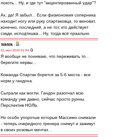
локоть... Ну, и где тут "акцентированный удар"?
Ах, да! Я забыл... Если физиономия соперника
находит ногу или руку спартаковца, то виноват,
конечно, последний, а не тот, кто действует
сзади, исподтишка... Ну, тогда всё праально.
NikNik
-
01 июл 2020 01:50
Я вообще не понимаю, что переживать то...
берегите нервы...
Команда Спартак борется за 5-6 места - все
норм у гандона.
Сыграли как могли. Гандон разогнал всю
команду уже давно, сейчас просто руины.
Перспектив НОЛЬ.
Но особо упоротые которые Массимо снимали
- теперь очередного тренера снимут и заживут
в своих розовых мечтах...