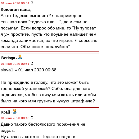
01 июл 2020 00:51
Ксюшин папа
,
А кто Тедеско выгоняет? я например не
слышал пока "тедеско иди ...", да и сам не
посылал. Если вопрос обо мне, то "Ну туповат
я уж простите, пусть кто поумнее напишет чем
команда занимается, во что играет. Я серьезно
если что. Объясните пожалуйста"
Berloga
-
01 июл 2020 00:51
slava1 » 01 июл 2020 00:38
Не приходило в голову, что это может быть
тренерской установкой? Соболева для чего
подписали, чтобы в низу мяч катать или чтобы
было на кого мяч грузить в чужую штрафную?
Край
-
01 июл 2020 00:45
Давно такого бестолкового поражения не
видел..
Ну а как вы хотели--Тедэско пацан в