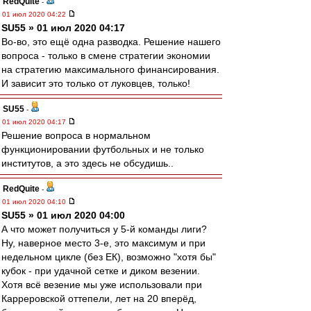
RedQuite
-
01 июл 2020 04:22
SU55 » 01 июл 2020 04:17
Во-во, это ещё одна разводка. Решение нашего
вопроса - только в смене стратегии экономии
на стратегию максимального финансирования.
И зависит это только от луковцев, только!
SU55
-
01 июл 2020 04:17
Решение вопроса в нормальном
функционировании футбольных и не только
институтов, а это здесь не обсудишь..
RedQuite
-
01 июл 2020 04:10
SU55 » 01 июл 2020 04:00
А что может получиться у 5-й команды лиги?
Ну, наверное место 3-е, это максимум и при
недельном цикле (без ЕК), возможно "хотя бы"
кубок - при удачной сетке и диком везении.
Хотя всё везение мы уже использовали при
Карреровской оттепели, лет на 20 вперёд,