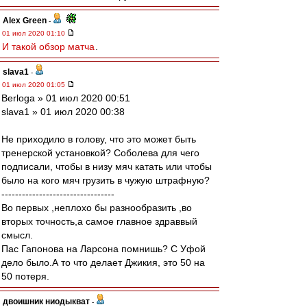
Alex Green
-
01 июл 2020 01:10
И такой обзор матча
.
slava1
-
01 июл 2020 01:05
Berloga » 01 июл 2020 00:51
slava1 » 01 июл 2020 00:38
Не приходило в голову, что это может быть
тренерской установкой? Соболева для чего
подписали, чтобы в низу мяч катать или чтобы
было на кого мяч грузить в чужую штрафную?
---------------------------------
Во первых ,неплохо бы разнообразить ,во
вторых точность,а самое главное здраввый
смысл.
Пас Гапонова на Ларсона помнишь? С Уфой
дело было.А то что делает Джикия, это 50 на
50 потеря.
двоишник ниодыкват
-