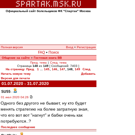
Официальный сайт болельщиков ФК "Спартак" Москва
Полная версия
Вход
•
Регистрация
FAQ
•
Поиск
Общение на сайте
Гостевая книга ВВ
»
Пред. тема
|
След. тема
Страница
148
из
149
[ Сообщений: 7403 ]
На страницу
Пред.
1
...
145
,
146
,
147
,
148
,
149
След.
Начать новую тему
Добавить
Версия для печати
01.07.2020 - 31.07.2020
SU55
-
01 июл 2020 04:26
Одного без другого не бывает, ну кто будет
менять стратегию на более затратную зная,
что его вот вот "нагнут" и бабки очень как
потребуются..?
Последнее сообщение