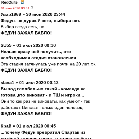
RedQuite
-
01 июл 2020 03:31
Увар1969 » 30 июн 2020 23:44
Федун- не дурак.У него, выбора нет.
Выбор вседа есть, но...
ФЕДУН ЗАЖАЛ БАБЛО!
SU55 » 01 июл 2020 00:10
Нельзя сразу всë получить, это
необходимая стадия становления
Эта стадия затянулась уже почти на 20 лет, т.к.
ФЕДУН ЗАЖАЛ БАБЛО!
slava1 » 01 июл 2020 00:12
Вывод глолбально такой - команда не
готова ,кто виноват - и ТШ и игроки...
Они то как раз не виноваты, как умеют - так
работают. Виноват только один человек,
ФЕДУН ЗАЖАЛ БАБЛО!
Край » 01 июл 2020 00:45
...почему Федун превратил Спартак из
матёрой команды опять в толпу зелёных