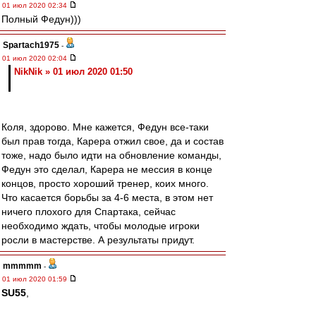
01 июл 2020 02:34
Полный Федун)))
Spartach1975
-
01 июл 2020 02:04
NikNik » 01 июл 2020 01:50
Коля, здорово. Мне кажется, Федун все-таки
был прав тогда, Карера отжил свое, да и состав
тоже, надо было идти на обновление команды,
Федун это сделал, Карера не мессия в конце
концов, просто хороший тренер, коих много.
Что касается борьбы за 4-6 места, в этом нет
ничего плохого для Спартака, сейчас
необходимо ждать, чтобы молодые игроки
росли в мастерстве. А результаты придут.
mmmmm
-
01 июл 2020 01:59
SU55
,