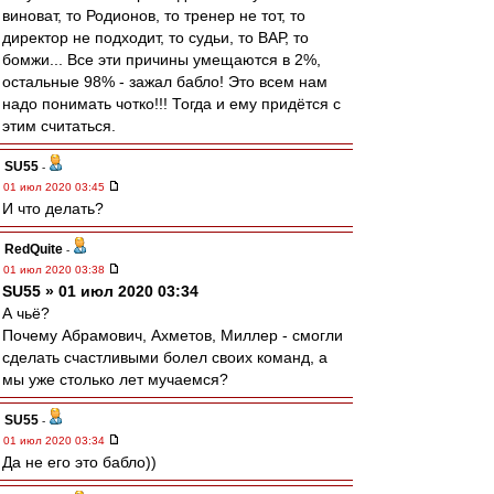
виноват, то Родионов, то тренер не тот, то
директор не подходит, то судьи, то ВАР, то
бомжи... Все эти причины умещаются в 2%,
остальные 98% - зажал бабло! Это всем нам
надо понимать чотко!!! Тогда и ему придётся с
этим считаться.
SU55
-
01 июл 2020 03:45
И что делать?
RedQuite
-
01 июл 2020 03:38
SU55 » 01 июл 2020 03:34
А чьё?
Почему Абрамович, Ахметов, Миллер - смогли
сделать счастливыми болел своих команд, а
мы уже столько лет мучаемся?
SU55
-
01 июл 2020 03:34
Да не его это бабло))