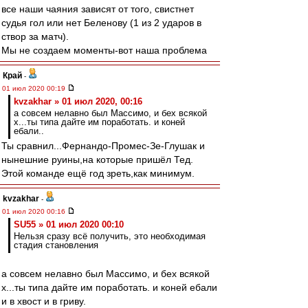
все наши чаяния зависят от того, свистнет
судья гол или нет Беленову (1 из 2 ударов в
створ за матч).
Мы не создаем моменты-вот наша проблема
Край
-
01 июл 2020 00:19
kvzakhar » 01 июл 2020, 00:16
а совсем нелавно был Массимо, и бех всякой
х...ты типа дайте им поработать. и коней
ебали..
Ты сравнил...Фернандо-Промес-Зе-Глушак и
нынешние руины,на которые пришёл Тед.
Этой команде ещё год зреть,как минимум.
kvzakhar
-
01 июл 2020 00:16
SU55 » 01 июл 2020 00:10
Нельзя сразу всë получить, это необходимая
стадия становления
а совсем нелавно был Массимо, и бех всякой
х...ты типа дайте им поработать. и коней ебали
и в хвост и в гриву.