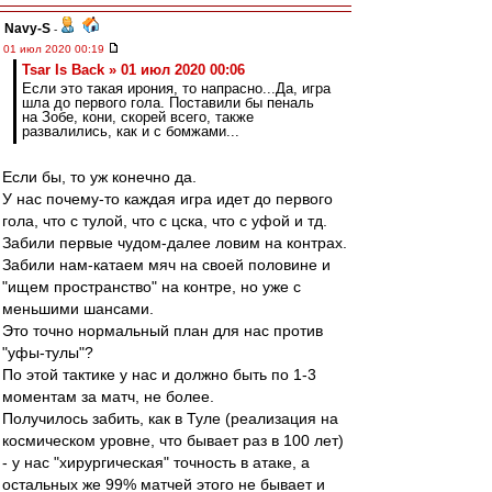
Navy-S
-
01 июл 2020 00:19
Tsar Is Back » 01 июл 2020 00:06
Если это такая ирония, то напрасно...Да, игра
шла до первого гола. Поставили бы пеналь
на Зобе, кони, скорей всего, также
развалились, как и с бомжами...
Если бы, то уж конечно да.
У нас почему-то каждая игра идет до первого
гола, что с тулой, что с цска, что с уфой и тд.
Забили первые чудом-далее ловим на контрах.
Забили нам-катаем мяч на своей половине и
"ищем пространство" на контре, но уже с
меньшими шансами.
Это точно нормальный план для нас против
"уфы-тулы"?
По этой тактике у нас и должно быть по 1-3
моментам за матч, не более.
Получилось забить, как в Туле (реализация на
космическом уровне, что бывает раз в 100 лет)
- у нас "хирургическая" точность в атаке, а
остальных же 99% матчей этого не бывает и