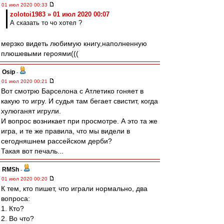
01 июл 2020 00:33
zolotoi1983 » 01 июл 2020 00:07
А сказать то чо хотел ?
мерзко видеть любимую книгу,наполненную
плюшевыми героями(((
Osip
-
01 июл 2020 00:21
Вот смотрю Барселона с Атлетико гоняет в
какую то игру. И судья там бегает свистит, когда
хулюганят игрули.
И вопрос возникает при просмотре. А это та же
игра, и те же правила, что мы видели в
сегодняшнем рассейском дерби?
Такая вот печаль...
RMSh
-
01 июл 2020 00:20
К тем, кто пишет, что играли нормально, два
вопроса:
1. Кто?
2. Во что?