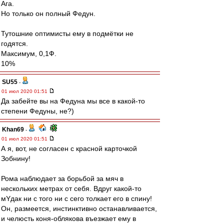
Ага.
Но только он полный Федун.
Тутошние оптимисты ему в подмётки не
годятся.
Максимум, 0,1Ф.
10%
SU55
-
01 июл 2020 01:51
Да забейте вы на Федуна мы все в какой-то
степени Федуны, не?)
Khan69
-
01 июл 2020 01:51
А я, вот, не согласен с красной карточкой
Зобнину!
Рома наблюдает за борьбой за мяч в
нескольких метрах от себя. Вдруг какой-то
мYдак ни с того ни с сего толкает его в спину!
Он, размеется, инстинктивно останавливается,
и челюсть коня-облякова въезжает ему в