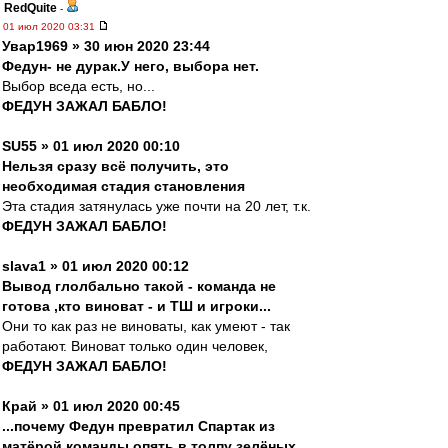
RedQuite
-
01 июл 2020 03:31
Увар1969 » 30 июн 2020 23:44
Федун- не дурак.У него, выбора нет.
Выбор вседа есть, но...
ФЕДУН ЗАЖАЛ БАБЛО!
SU55 » 01 июл 2020 00:10
Нельзя сразу всë получить, это
необходимая стадия становления
Эта стадия затянулась уже почти на 20 лет, т.к.
ФЕДУН ЗАЖАЛ БАБЛО!
slava1 » 01 июл 2020 00:12
Вывод глолбально такой - команда не
готова ,кто виноват - и ТШ и игроки...
Они то как раз не виноваты, как умеют - так
работают. Виноват только один человек,
ФЕДУН ЗАЖАЛ БАБЛО!
Край » 01 июл 2020 00:45
...почему Федун превратил Спартак из
матёрой команды опять в толпу зелёных