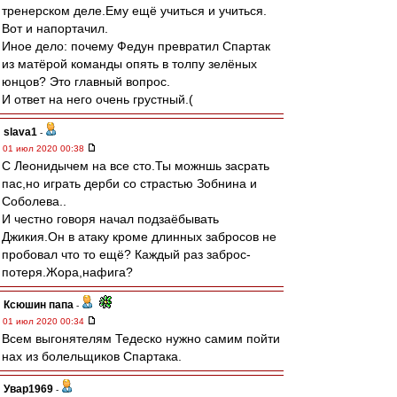
тренерском деле.Ему ещё учиться и учиться.
Вот и напортачил.
Иное дело: почему Федун превратил Спартак
из матёрой команды опять в толпу зелёных
юнцов? Это главный вопрос.
И ответ на него очень грустный.(
slava1
-
01 июл 2020 00:38
С Леонидычем на все сто.Ты можншь засрать
пас,но играть дерби со страстью Зобнина и
Соболева..
И честно говоря начал подзаёбывать
Джикия.Он в атаку кроме длинных забросов не
пробовал что то ещё? Каждый раз заброс-
потеря.Жора,нафига?
Ксюшин папа
-
01 июл 2020 00:34
Всем выгонятелям Тедеско нужно самим пойти
нах из болельщиков Спартака.
Увар1969
-