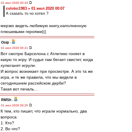
01 июл 2020 00:33
zolotoi1983 » 01 июл 2020 00:07
А сказать то чо хотел ?
мерзко видеть любимую книгу,наполненную
плюшевыми героями(((
Osip
-
01 июл 2020 00:21
Вот смотрю Барселона с Атлетико гоняет в
какую то игру. И судья там бегает свистит, когда
хулюганят игрули.
И вопрос возникает при просмотре. А это та же
игра, и те же правила, что мы видели в
сегодняшнем рассейском дерби?
Такая вот печаль...
RMSh
-
01 июл 2020 00:20
К тем, кто пишет, что играли нормально, два
вопроса:
1. Кто?
2. Во что?