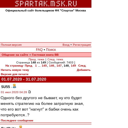
Официальный сайт болельщиков ФК "Спартак" Москва
Полная версия
Вход
•
Регистрация
FAQ
•
Поиск
Общение на сайте
Гостевая книга ВВ
»
Пред. тема
|
След. тема
Страница
148
из
149
[ Сообщений: 7403 ]
На страницу
Пред.
1
...
145
,
146
,
147
,
148
,
149
След.
Начать новую тему
Добавить
Версия для печати
01.07.2020 - 31.07.2020
SU55
-
01 июл 2020 04:26
Одного без другого не бывает, ну кто будет
менять стратегию на более затратную зная,
что его вот вот "нагнут" и бабки очень как
потребуются..?
Последнее сообщение