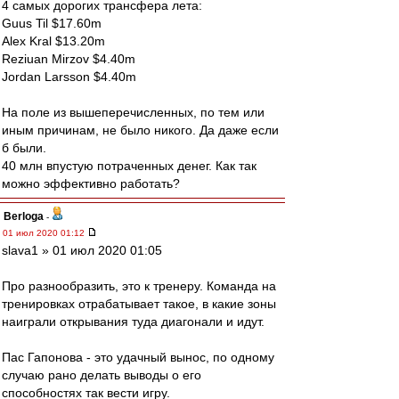
4 самых дорогих трансфера лета:
Guus Til $17.60m
Alex Kral $13.20m
Reziuan Mirzov $4.40m
Jordan Larsson $4.40m
На поле из вышеперечисленных, по тем или
иным причинам, не было никого. Да даже если
б были.
40 млн впустую потраченных денег. Как так
можно эффективно работать?
Berloga
-
01 июл 2020 01:12
slava1 » 01 июл 2020 01:05
Про разнообразить, это к тренеру. Команда на
тренировках отрабатывает такое, в какие зоны
наиграли открывания туда диагонали и идут.
Пас Гапонова - это удачный вынос, по одному
случаю рано делать выводы о его
способностях так вести игру.