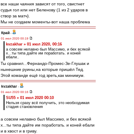
все наши чаяния зависят от того, свистнет
судья гол или нет Беленову (1 из 2 ударов в
створ за матч).
Мы не создаем моменты-вот наша проблема
Край
-
01 июл 2020 00:19
kvzakhar » 01 июл 2020, 00:16
а совсем нелавно был Массимо, и бех всякой
х...ты типа дайте им поработать. и коней
ебали..
Ты сравнил...Фернандо-Промес-Зе-Глушак и
нынешние руины,на которые пришёл Тед.
Этой команде ещё год зреть,как минимум.
kvzakhar
-
01 июл 2020 00:16
SU55 » 01 июл 2020 00:10
Нельзя сразу всë получить, это необходимая
стадия становления
а совсем нелавно был Массимо, и бех всякой
х...ты типа дайте им поработать. и коней ебали
и в хвост и в гриву.