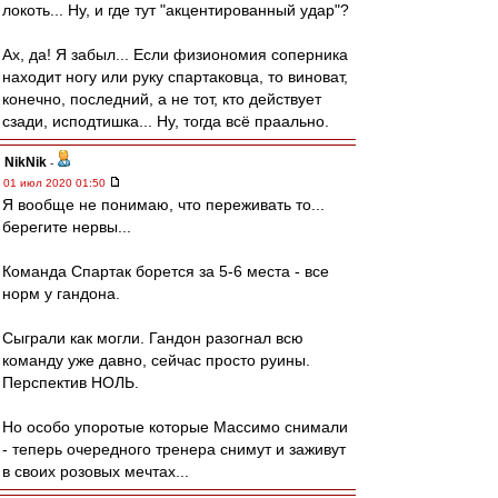
локоть... Ну, и где тут "акцентированный удар"?
Ах, да! Я забыл... Если физиономия соперника
находит ногу или руку спартаковца, то виноват,
конечно, последний, а не тот, кто действует
сзади, исподтишка... Ну, тогда всё праально.
NikNik
-
01 июл 2020 01:50
Я вообще не понимаю, что переживать то...
берегите нервы...
Команда Спартак борется за 5-6 места - все
норм у гандона.
Сыграли как могли. Гандон разогнал всю
команду уже давно, сейчас просто руины.
Перспектив НОЛЬ.
Но особо упоротые которые Массимо снимали
- теперь очередного тренера снимут и заживут
в своих розовых мечтах...