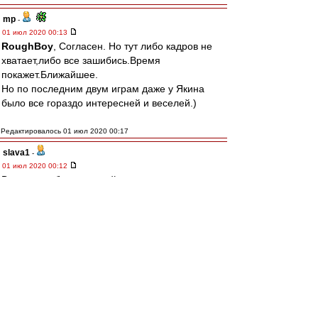
mp
-
01 июл 2020 00:13
RoughBoy
, Согласен. Но тут либо кадров не
хватает,либо все зашибись.Время
покажет.Ближайшее.
Но по последним двум играм даже у Якина
было все гораздо интересней и веселей.)
Редактировалось 01 июл 2020 00:17
slava1
-
01 июл 2020 00:12
Вывод глолбально такой - команда не готова
,кто виноват - и ТШ и игроки.
Не глобальноЖ
1 Айртон,отдыхал суко,но ни в обороне ,ни в
атаке
С Умярова можно спросить,а смысл.
2.Бакаев...
3. Согласен,менять Бакаева и Понсе нужно
было на 46-ой.
конюшня была ничем не лучше,но злее,у нас