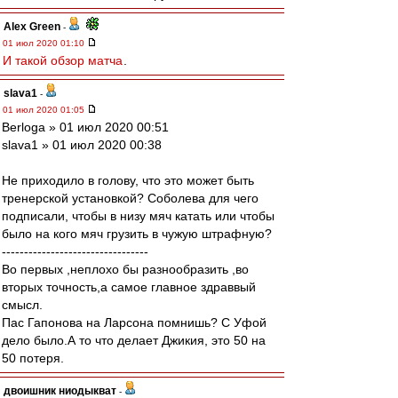
Alex Green
-
01 июл 2020 01:10
И такой обзор матча
.
slava1
-
01 июл 2020 01:05
Berloga » 01 июл 2020 00:51
slava1 » 01 июл 2020 00:38
Не приходило в голову, что это может быть
тренерской установкой? Соболева для чего
подписали, чтобы в низу мяч катать или чтобы
было на кого мяч грузить в чужую штрафную?
---------------------------------
Во первых ,неплохо бы разнообразить ,во
вторых точность,а самое главное здраввый
смысл.
Пас Гапонова на Ларсона помнишь? С Уфой
дело было.А то что делает Джикия, это 50 на
50 потеря.
двоишник ниодыкват
-