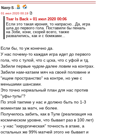
Navy-S
-
01 июл 2020 00:19
Tsar Is Back » 01 июл 2020 00:06
Если это такая ирония, то напрасно...Да, игра
шла до первого гола. Поставили бы пеналь
на Зобе, кони, скорей всего, также
развалились, как и с бомжами...
Если бы, то уж конечно да.
У нас почему-то каждая игра идет до первого
гола, что с тулой, что с цска, что с уфой и тд.
Забили первые чудом-далее ловим на контрах.
Забили нам-катаем мяч на своей половине и
"ищем пространство" на контре, но уже с
меньшими шансами.
Это точно нормальный план для нас против
"уфы-тулы"?
По этой тактике у нас и должно быть по 1-3
моментам за матч, не более.
Получилось забить, как в Туле (реализация на
космическом уровне, что бывает раз в 100 лет)
- у нас "хирургическая" точность в атаке, а
остальных же 99% матчей этого не бывает и