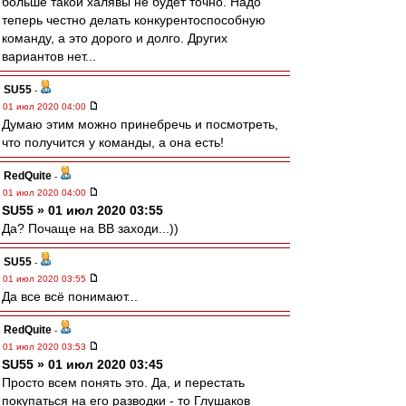
больше такой халявы не будет точно. Надо
теперь честно делать конкурентоспособную
команду, а это дорого и долго. Других
вариантов нет...
SU55
-
01 июл 2020 04:00
Думаю этим можно принебречь и посмотреть,
что получится у команды, а она есть!
RedQuite
-
01 июл 2020 04:00
SU55 » 01 июл 2020 03:55
Да? Почаще на ВВ заходи...))
SU55
-
01 июл 2020 03:55
Да все всë понимают...
RedQuite
-
01 июл 2020 03:53
SU55 » 01 июл 2020 03:45
Просто всем понять это. Да, и перестать
покупаться на его разводки - то Глушаков