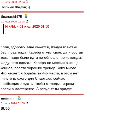
01 июл 2020 02:34
Полный Федун)))
Spartach1975
-
01 июл 2020 02:04
NikNik » 01 июл 2020 01:50
Коля, здорово. Мне кажется, Федун все-таки
был прав тогда, Карера отжил свое, да и состав
тоже, надо было идти на обновление команды,
Федун это сделал, Карера не мессия в конце
концов, просто хороший тренер, коих много.
Что касается борьбы за 4-6 места, в этом нет
ничего плохого для Спартака, сейчас
необходимо ждать, чтобы молодые игроки
росли в мастерстве. А результаты придут.
mmmmm
-
01 июл 2020 01:59
SU55
,