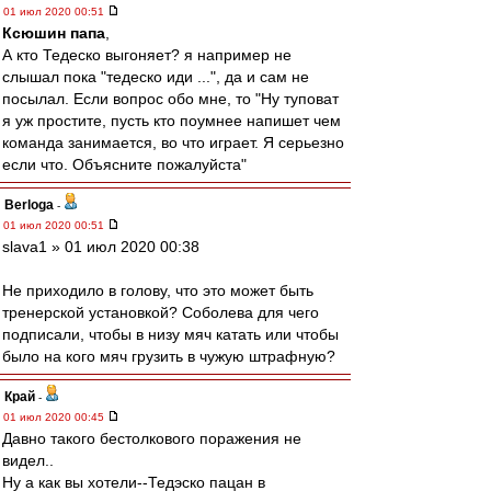
01 июл 2020 00:51
Ксюшин папа
,
А кто Тедеско выгоняет? я например не
слышал пока "тедеско иди ...", да и сам не
посылал. Если вопрос обо мне, то "Ну туповат
я уж простите, пусть кто поумнее напишет чем
команда занимается, во что играет. Я серьезно
если что. Объясните пожалуйста"
Berloga
-
01 июл 2020 00:51
slava1 » 01 июл 2020 00:38
Не приходило в голову, что это может быть
тренерской установкой? Соболева для чего
подписали, чтобы в низу мяч катать или чтобы
было на кого мяч грузить в чужую штрафную?
Край
-
01 июл 2020 00:45
Давно такого бестолкового поражения не
видел..
Ну а как вы хотели--Тедэско пацан в