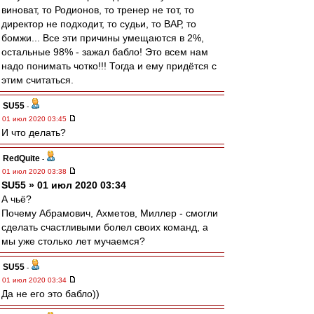
виноват, то Родионов, то тренер не тот, то
директор не подходит, то судьи, то ВАР, то
бомжи... Все эти причины умещаются в 2%,
остальные 98% - зажал бабло! Это всем нам
надо понимать чотко!!! Тогда и ему придётся с
этим считаться.
SU55
-
01 июл 2020 03:45
И что делать?
RedQuite
-
01 июл 2020 03:38
SU55 » 01 июл 2020 03:34
А чьё?
Почему Абрамович, Ахметов, Миллер - смогли
сделать счастливыми болел своих команд, а
мы уже столько лет мучаемся?
SU55
-
01 июл 2020 03:34
Да не его это бабло))