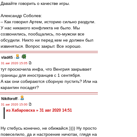
Давайте говорить о качестве игры.
Александр Соболев:
– Как говорил Артем, историю сильно раздули.
У нас никакого конфликта не было. Мы
созвонились, пообщались, по-мужски все
обсудили. Никто ни перед кем не должен был
извиняться. Вопрос закрыт. Все хорошо.
vlad45
-
31 авг 2020 15:05
тут проскочила инфа, что Венгрия закрывает
границы для иностранцев с 1 сентября.
А как они собираются сборную пустить? Или на
карантин посадят?
Nikiforoff
-
31 авг 2020 15:00
из Хабаровска » 31 авг 2020 14:51
Ну стебусь конечно, не обижайся.)))) Ну просто
повеселило, да и настроение ничотак, глядя на