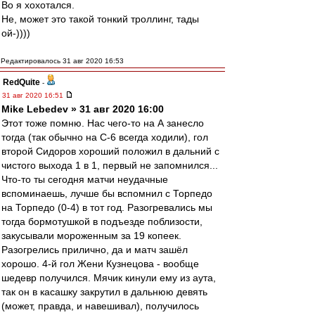
Во я хохотался.
Не, может это такой тонкий троллинг, тады
ой-))))
Редактировалось 31 авг 2020 16:53
RedQuite
-
31 авг 2020 16:51
Mike Lebedev » 31 авг 2020 16:00
Этот тоже помню. Нас чего-то на А занесло
тогда (так обычно на С-6 всегда ходили), гол
второй Сидоров хороший положил в дальний с
чистого выхода 1 в 1, первый не запомнился...
Что-то ты сегодня матчи неудачные
вспоминаешь, лучше бы вспомнил с Торпедо
на Торпедо (0-4) в тот год. Разогревались мы
тогда бормотушкой в подъезде поблизости,
закусывали мороженным за 19 копеек.
Разогрелись прилично, да и матч зашёл
хорошо. 4-й гол Жени Кузнецова - вообще
шедевр получился. Мячик кинули ему из аута,
так он в касашку закрутил в дальнюю девять
(может, правда, и навешивал), получилось