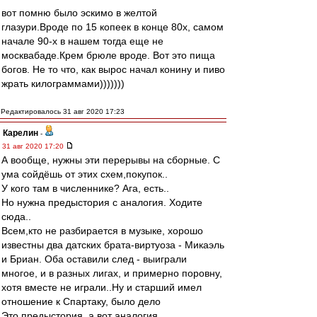
вот помню было эскимо в желтой
глазури.Вроде по 15 копеек в конце 80х, самом
начале 90-х в нашем тогда еще не
москвабаде.Крем брюле вроде. Вот это пища
богов. Не то что, как вырос начал конину и пиво
жрать килограммами)))))))
Редактировалось 31 авг 2020 17:23
Карелин
-
31 авг 2020 17:20
А вообще, нужны эти перерывы на сборные. С
ума сойдёшь от этих схем,покупок..
У кого там в численнике? Ага, есть..
Но нужна предыстория с аналогия. Ходите
сюда..
Всем,кто не разбирается в музыке, хорошо
известны два датских брата-виртуоза - Микаэль
и Бриан. Оба оставили след - выиграли
многое, и в разных лигах, и примерно поровну,
хотя вместе не играли..Ну и старший имел
отношение к Спартаку, было дело
Это предыстория, а вот аналогия..