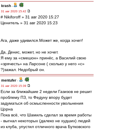
krash
-
31 авг 2020 15:42
# Nikiforoff » 31 авг 2020 15:27
Ценитель » 31 авг 2020 15:23
Ага, даже удивился.Может же, когда хочет!
Да, Денис, может, но не хочет.
Я ему за «смешон» принёс, а Василий свою
«зрячесть» на Ларсоне ( сколько у него «с»
?)зажал. Недобрый он.
mentufer
-
31 авг 2020 15:39
Если за ближайшие 2 недели Газизов не решит
проблему ПЗ, то Федуну впору будет
задуматься об осмысленности увольнения
Цорна
Пока всё, что Шамиль сделал за время работы
- выгнал некоторых (далеко не худших) людей
из клуба, упустил отличного врача Бутковского