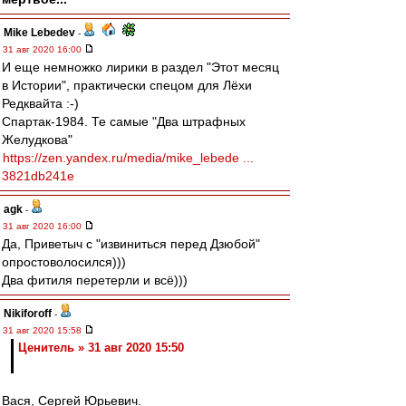
Mike Lebedev
-
31 авг 2020 16:00
И еще немножко лирики в раздел "Этот месяц
в Истории", практически спецом для Лёхи
Редквайта :-)
Спартак-1984. Те самые "Два штрафных
Желудкова"
https://zen.yandex.ru/media/mike_lebede ...
3821db241e
agk
-
31 авг 2020 16:00
Да, Приветыч с "извиниться перед Дзюбой"
опростоволосился)))
Два фитиля перетерли и всё)))
Nikiforoff
-
31 авг 2020 15:58
Ценитель » 31 авг 2020 15:50
Вася, Сергей Юрьевич.