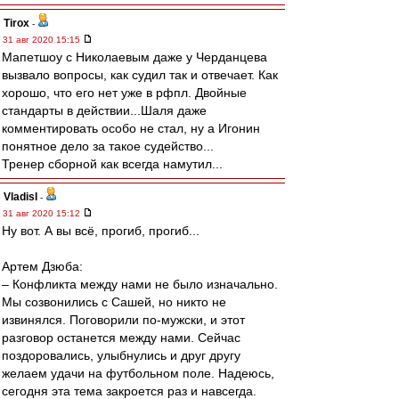
Tirox
-
31 авг 2020 15:15
Мапетшоу с Николаевым даже у Черданцева
вызвало вопросы, как судил так и отвечает. Как
хорошо, что его нет уже в рфпл. Двойные
стандарты в действии...Шаля даже
комментировать особо не стал, ну а Игонин
понятное дело за такое судейство...
Тренер сборной как всегда намутил...
Vladisl
-
31 авг 2020 15:12
Ну вот. А вы всё, прогиб, прогиб...
Артем Дзюба:
– Конфликта между нами не было изначально.
Мы созвонились с Сашей, но никто не
извинялся. Поговорили по-мужски, и этот
разговор останется между нами. Сейчас
поздоровались, улыбнулись и друг другу
желаем удачи на футбольном поле. Надеюсь,
сегодня эта тема закроется раз и навсегда.