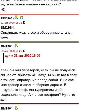
мзды на базе в тишине - не вариант?
))))
Olddima
-
31 авг 2020 16:31
BM1964
,
Оправдать можно все и обосранные штаны
тоже
BM1964
-
31 авг 2020 16:25
agk » 31 авг 2020 16:00
Хрен бы они перетерли, если бы не получили
сигнал от "приветыча". Каждый бы встал в позу,
а так есть оправдание перед собой. Я не сам,
мне тренер сказал, а сборная дороже. В
результате конфликт курировали и оба
сохранили лицо. А кто все построил? Ну то-то
же...
BM1964
-