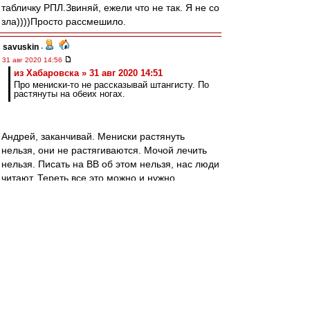
табличку РПЛ.Звиняй, ежели что не так. Я не со
зла))))Просто рассмешило.
savuskin
-
31 авг 2020 14:56
из Хабаровска » 31 авг 2020 14:51
Про мениски-то не рассказывай штангисту. По
растянуты на обеих ногах.
Андрей, заканчивай. Мениски растянуть
нельзя, они не растягиваются. Мочой лечить
нельзя. Писать на ВВ об этом нельзя, нас люди
читают. Тереть все это можно и нужно.
Админы? Спасибо.
Nikiforoff
-
31 авг 2020 14:55
И да. Считаю, что присутствует некий саботаж
со стороны болел. Знал бы Жано во время
просиживания в лазаретах и больницах,
Спартак бы звезду уровня Модрича бы
получил. А всего-то оказывается надо