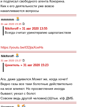
и подписал свободного агента Кокорина.
Кмк к его деятельности уже вовсю
накапливаются вопросы
mmmmm
-
31 авг 2020 15:35
Nikiforoff » 31 авг 2020 13:55
Всегда считал уринотерапию шарлатанством
https://youtu.be/t32jtaXceHs
Nikiforoff
-
31 авг 2020 15:27
Ценитель » 31 авг 2020 15:23
Ага, даже удивился.Может же, когда хочет!
Видно газы все таки болотные действительно
на мозг влияют. Но просветления иногда
бывают, уехал с болот.
Совсем ведь другой человек(с)Штык. к/ф ДМБ.