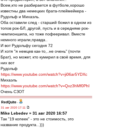
Всем,кто не разбирается в футболе,хорошо
известны два немецких брата-плеймейкера -
Рудольф и Михаэль.
Оба оставили след - старший божил в одном из
топов рок-БЛ, другой, пусть и в середняке рок-
чемпионшипа, но тоже пофееривал. Вместе
немного играли,правда..
И вот Рудольфу сегодня 72
И хотя "я немцев как-то,..не очень" (почти
Брат), но может, кто кумирил в своё время, для
них вот
Рудольф
https://www.youtube.com/watch?v=ji06ar5YDXc
Михаэль
https://www.youtube.com/watch?v=Qxz3hMf0PhI
Очень СЗОТ
RedQuite
-
31 авг 2020 17:11
Mike Lebedev » 31 авг 2020 16:57
Так "19 копеек" - это не стоимость, это
название продукта...)))