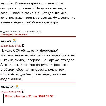
здорово. И эмоции тренера в этом всем
смотрятся органично. На кураже вытянуть
сезон - вполне возможно. Вот дальше уже,
конечно, нужен рост мастерства. Ну а усиление
нужно всегда и любой команде мира.
Редактировалось 31 авг 2020 17:25
Последнее сообщение
AiltonD
-
31 авг 2020 17:23
Похоже ССЧ обладает информацией
исключительно от хайпожоров - журнашлюх, но
никак не лично, наверное, не царское это дело.
А вот игроки достойно разрулили, респект.
В общем, сборная интересна только тем,
чтобы кб оттуда без травм вернулись и не
задроченные.
Nikiforoff
-
31 авг 2020 17:22
Mike Lebedev » 31 авг 2020 16:57