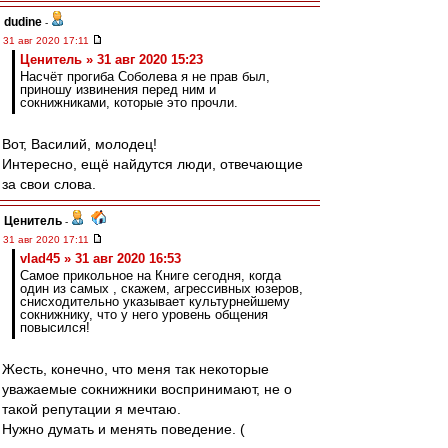
dudine
-
31 авг 2020 17:11
Ценитель » 31 авг 2020 15:23
Насчёт прогиба Соболева я не прав был,
приношу извинения перед ним и
сокнижниками, которые это прочли.
Вот, Василий, молодец!
Интересно, ещё найдутся люди, отвечающие
за свои слова.
Ценитель
-
31 авг 2020 17:11
vlad45 » 31 авг 2020 16:53
Самое прикольное на Книге сегодня, когда
один из самых , скажем, агрессивных юзеров,
снисходительно указывает культурнейшему
сокнижнику, что у него уровень общения
повысился!
Жесть, конечно, что меня так некоторые
уважаемые сокнижники воспринимают, не о
такой репутации я мечтаю.
Нужно думать и менять поведение. (