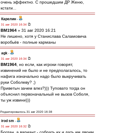
очень эффектно. С прошедшим ДР Женю,
кстати...
Карелин
-
31 авг 2020 16:34
BM1964
» 31 авг 2020 16:21
Не лишено, хотя у Станислава Саламовича
воробьёв - полные карманы
agk
-
31 авг 2020 16:34
BM1964
, но если, как игроки говорят,
извинений не было и не предполагалось, то
нафига изначально надо было выкручивать
руки Соболеву? ;)
Приветыч зачем влез?))) Туповато тогда он
объяснил первоначальный не вызов Соболя,
ты уж извини)))
Редактировалось 31 авг 2020 16:38
irod sm
-
31 авг 2020 16:32
Богдан, а вариант - собрать их и дать им двоим