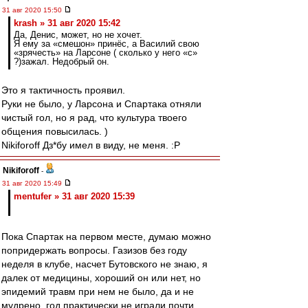
31 авг 2020 15:50
krash » 31 авг 2020 15:42
Да, Денис, может, но не хочет.
Я ему за «смешон» принёс, а Василий свою
«зрячесть» на Ларсоне ( сколько у него «с»
?)зажал. Недобрый он.
Это я тактичность проявил.
Руки не было, у Ларсона и Спартака отняли
чистый гол, но я рад, что культура твоего
общения повысилась. )
Nikiforoff Дз*бу имел в виду, не меня. :Р
Nikiforoff
-
31 авг 2020 15:49
mentufer » 31 авг 2020 15:39
Пока Спартак на первом месте, думаю можно
попридержать вопросы. Газизов без году
неделя в клубе, насчет Бутовского не знаю, я
далек от медицины, хороший он или нет, но
эпидемий травм при нем не было, да и не
мудрено, год практически не играли почти.