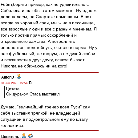
Ребят,берите пример, как не удивительно с
Соболева и шлюбы в этом моменте. Ну одно ж
дело делаем, на Спартаке помешаны. Я вот
всегда за хороший срач, мы ж не в песочнице,
все взрослые люди и все с разным мнением. Я
только против прямых оскорблений и
откровенного хамства. А потроллить
оппонентов, подстебнуть, считаю в норме. Ну у
нас футбольный, же форум, а не дикой любви
и вежливости у друг другу, всякое бывает.
Никогда не обижаюсь ни на кого!
AiltonD
-
31 авг 2020 15:54
Цитата
Он дураком Стаса выставил
Думаю, "величайший тренер всея Руси" сам
себя выставил тряпкой, не владеющей
ситуацией в подконтрольном ему по штату
коллективе.
Ценитель
-