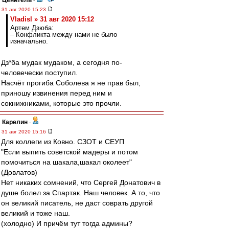
Ценитель
-
31 авг 2020 15:23
Vladisl » 31 авг 2020 15:12
Артем Дзюба:
– Конфликта между нами не было
изначально.
Дз*ба мудак мудаком, а сегодня по-
человечески поступил.
Насчёт прогиба Соболева я не прав был,
приношу извинения перед ним и
сокнижниками, которые это прочли.
Карелин
-
31 авг 2020 15:16
Для коллеги из Ковно. СЗОТ и СЕУП
"Если выпить советской мадеры и потом
помочиться на шакала,шакал околеет"
(Довлатов)
Нет никаких сомнений, что Сергей Донатович в
душе болел за Спартак. Наш человек. А то, что
он великий писатель, не даст соврать другой
великий и тоже наш.
(холодно) И причём тут тогда админы?