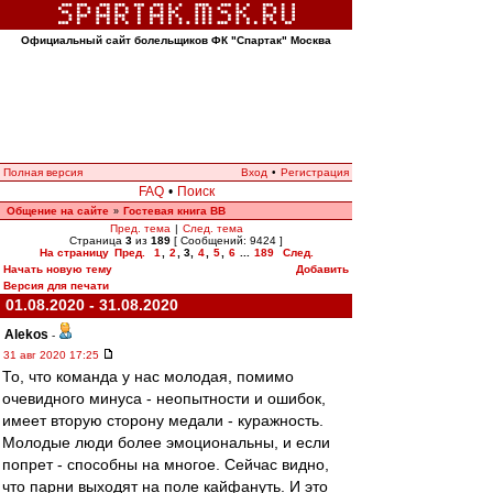
Официальный сайт болельщиков ФК "Спартак" Москва
Полная версия
Вход
•
Регистрация
FAQ
•
Поиск
Общение на сайте
Гостевая книга ВВ
»
Пред. тема
|
След. тема
Страница
3
из
189
[ Сообщений: 9424 ]
На страницу
Пред.
1
,
2
,
3
,
4
,
5
,
6
...
189
След.
Начать новую тему
Добавить
Версия для печати
01.08.2020 - 31.08.2020
Alekos
-
31 авг 2020 17:25
То, что команда у нас молодая, помимо
очевидного минуса - неопытности и ошибок,
имеет вторую сторону медали - куражность.
Молодые люди более эмоциональны, и если
попрет - способны на многое. Сейчас видно,
что парни выходят на поле кайфануть. И это