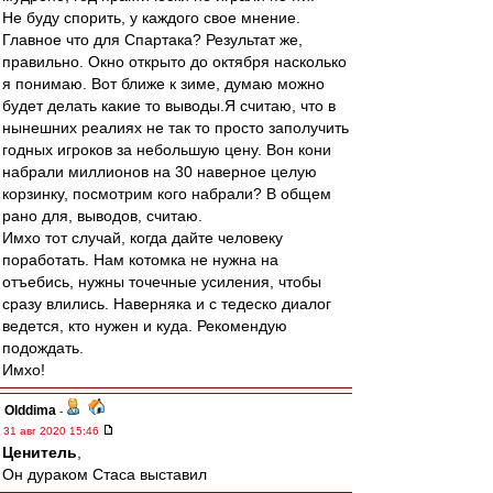
Не буду спорить, у каждого свое мнение.
Главное что для Спартака? Результат же,
правильно. Окно открыто до октября насколько
я понимаю. Вот ближе к зиме, думаю можно
будет делать какие то выводы.Я считаю, что в
нынешних реалиях не так то просто заполучить
годных игроков за небольшую цену. Вон кони
набрали миллионов на 30 наверное целую
корзинку, посмотрим кого набрали? В общем
рано для, выводов, считаю.
Имхо тот случай, когда дайте человеку
поработать. Нам котомка не нужна на
отъебись, нужны точечные усиления, чтобы
сразу влились. Наверняка и с тедеско диалог
ведется, кто нужен и куда. Рекомендую
подождать.
Имхо!
Olddima
-
31 авг 2020 15:46
Ценитель
,
Он дураком Стаса выставил