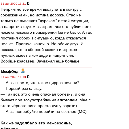
31 авг 2020 16:21
Неприятно все время выступать в контру с
сокнижниками, но истина дороже. Стас не
только не выглядит "дураком" в этой ситуации,
а напротив кругом выиграл. Без его публичного
намёка никакого примирения бы не было. А так
поставил обоих в ситуацию, когда отказаться
нельзя. Прогнул, конечно. Но обоих двух. И
показал, кто в сборной хозяин и игроков
нужных имеет в команде и напряг снял.
Вообще красавец. Зауважал еще больше.
МосфОлд
-
31 авг 2020 16:13
— А вы знаете, что такое цирроз печени?
— Первый раз слышу.
— Так вот, это очень опасная болезнь, и она
бывает при злоупотреблении алкоголем. Мне с
этого чёрного пива просто душу воротит.
— А вы попробуйте перейти на светлое.(МС)
Как же задолбало это межсезонье,
мёртвое...