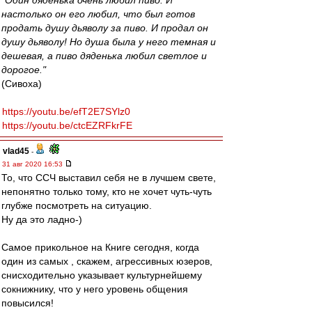
"Один дяденька очень любил пиво. И
настолько он его любил, что был готов
продать душу дьяволу за пиво. И продал он
душу дьяволу! Но душа была у него темная и
дешевая, а пиво дяденька любил светлое и
дорогое."
(Сивоха)
https://youtu.be/efT2E7SYlz0
https://youtu.be/ctcEZRFkrFE
vlad45
-
31 авг 2020 16:53
То, что ССЧ выставил себя не в лучшем свете,
непонятно только тому, кто не хочет чуть-чуть
глубже посмотреть на ситуацию.
Ну да это ладно-)
Самое прикольное на Книге сегодня, когда
один из самых , скажем, агрессивных юзеров,
снисходительно указывает культурнейшему
сокнижнику, что у него уровень общения
повысился!