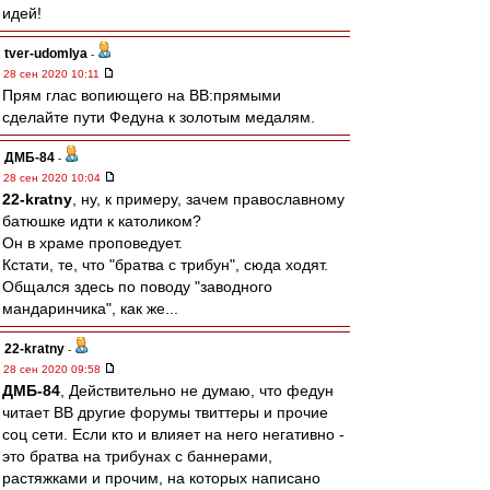
идей!
tver-udomlya
-
28 сен 2020 10:11
Прям глас вопиющего на ВВ:прямыми
сделайте пути Федуна к золотым медалям.
ДМБ-84
-
28 сен 2020 10:04
22-kratny
, ну, к примеру, зачем православному
батюшке идти к католиком?
Он в храме проповедует.
Кстати, те, что "братва с трибун", сюда ходят.
Общался здесь по поводу "заводного
мандаринчика", как же...
22-kratny
-
28 сен 2020 09:58
ДМБ-84
, Действительно не думаю, что федун
читает ВВ другие форумы твиттеры и прочие
соц сети. Если кто и влияет на него негативно -
это братва на трибунах с баннерами,
растяжками и прочим, на которых написано