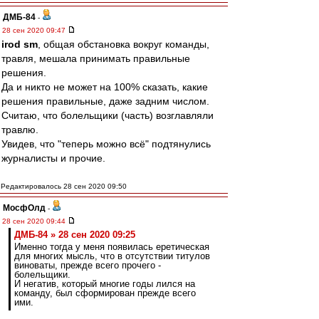
ДМБ-84
-
28 сен 2020 09:47
irod sm
, общая обстановка вокруг команды,
травля, мешала принимать правильные
решения.
Да и никто не может на 100% сказать, какие
решения правильные, даже задним числом.
Считаю, что болельщики (часть) возглавляли
травлю.
Увидев, что "теперь можно всё" подтянулись
журналисты и прочие.
Редактировалось 28 сен 2020 09:50
МосфОлд
-
28 сен 2020 09:44
ДМБ-84 » 28 сен 2020 09:25
Именно тогда у меня появилась еретическая
для многих мысль, что в отсутствии титулов
виноваты, прежде всего прочего -
болельщики.
И негатив, который многие годы лился на
команду, был сформирован прежде всего
ими.