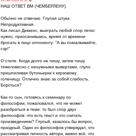
28 сен 2020 11:52
НАШ ОТВЕТ ВМ (ЧЕМБЕРЛЕНУ).
Обычно не отвечаю. Глупая штука.
Непродуктивная.
Как писал Диккенс, выиграть любой спор легко:
нужно, приосанившись, время от времени
бросать в лицо оппоненту: "А вы помалкивайте,
сэр!"
О стиле. Когда долго не пишу, затем пишу
тяжеловесно с ненужными вывертами, глупо
пришпиливая бутоньерки к кирзовому
голенищу. Отлично знаю за собой слабость.
Бороться?
Как-то сын, готовясь к семинару по
философии, пожаловался, что не может
разобраться в теме: то был спор двух
философов: что есть текст и что считать
произведением? Глупый, казалось бы вопрос,
праздный. Один из философов утверждал, что
рассматривая личность автора, важно всё, что