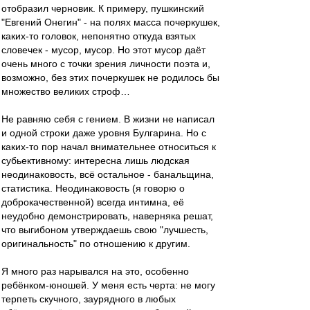
отобразил черновик. К примеру, пушкинский
"Евгений Онегин" - на полях масса почеркушек,
каких-то головок, непонятно откуда взятых
словечек - мусор, мусор. Но этот мусор даёт
очень много с точки зрения личности поэта и,
возможно, без этих почеркушек не родилось бы
множество великих строф…
Не равняю себя с гением. В жизни не написал
и одной строки даже уровня Булгарина. Но с
каких-то пор начал внимательнее относиться к
субьективному: интересна лишь людская
неодинаковость, всё остальное - банальщина,
статистика. Неодинаковость (я говорю о
доброкачественной) всегда интимна, её
неудобно демонстрировать, наверняка решат,
что выгибоном утверждаешь свою "лучшесть,
оригинальность" по отношению к другим.
Я много раз нарывался на это, особенно
ребёнком-юношей. У меня есть черта: не могу
терпеть скучного, заурядного в любых