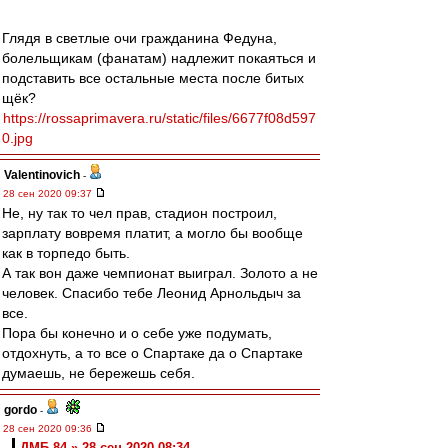
Глядя в светлые очи гражданина Федуна,
болельщикам (фанатам) надлежит покаяться и
подставить все остальные места после битых
щёк?
https://rossaprimavera.ru/static/files/6677f08d597
0.jpg
Valentinovich
-
28 сен 2020 09:37
Не, ну так то чел прав, стадион построил,
зарплату вовремя платит, а могло бы вообще
как в торпедо быть.
А так вон даже чемпионат выиграл. Золото а не
человек. Спасибо тебе Леонид Арнольдыч за
все.
Пора бы конечно и о себе уже подумать,
отдохнуть, а то все о Спартаке да о Спартаке
думаешь, не бережешь себя.
gordo
-
28 сен 2020 09:36
ДМБ-84 » 28 сен 2020 08:34