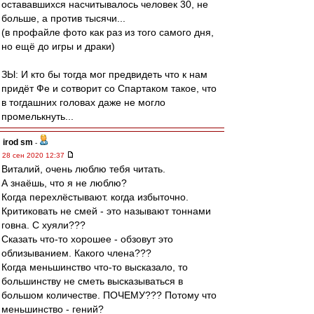
остававшихся насчитывалось человек 30, не
больше, а против тысячи...
(в профайле фото как раз из того самого дня,
но ещё до игры и драки)
ЗЫ: И кто бы тогда мог предвидеть что к нам
придёт Фе и сотворит со Спартаком такое, что
в тогдашних головах даже не могло
промелькнуть...
irod sm
-
28 сен 2020 12:37
Виталий, очень люблю тебя читать.
А знаёшь, что я не люблю?
Когда перехлёстывают. когда избыточно.
Критиковать не смей - это называют тоннами
говна. С хуяли???
Сказать что-то хорошее - обзовут это
облизыванием. Какого члена???
Когда меньшинство что-то высказало, то
большинству не сметь высказываться в
большом количестве. ПОЧЕМУ??? Потому что
меньшинство - гений?