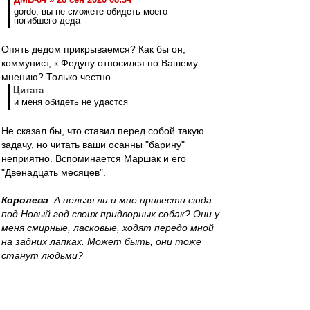
gordo, вы не сможете обидеть моего
погибшего деда
Опять дедом прикрываемся? Как бы он,
коммунист, к Федуну относился по Вашему
мнению? Только честно.
Цитата
и меня обидеть не удастся
Не сказал бы, что ставил перед собой такую
задачу, но читать ваши осанны "барину"
неприятно. Вспоминается Маршак и его
"Двенадцать месяцев".
Королева
. А нельзя ли и мне привести сюда
под Новый год своих придворных собак? Они у
меня смирные, ласковые, ходят передо мной
на задних лапках. Может быть, они тоже
станут людьми?
Январь
. Нет, уж если они на задних лапках
ходят, так из них людей не сделаешь.