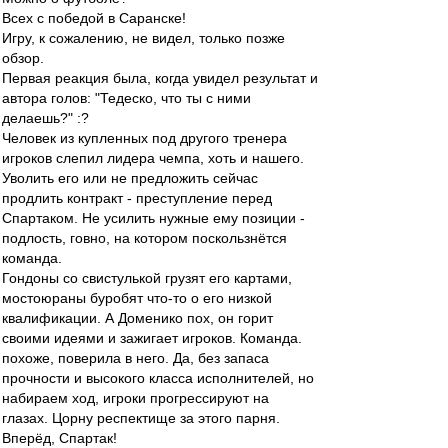
Всех с победой в Саранске!
Игру, к сожалению, не видел, только позже
обзор.
Первая реакция была, когда увидел результат и
автора голов: "Тедеско, что ты с ними
делаешь?" :?
Человек из купленных под другого тренера
игроков слепил лидера чемпа, хоть и нашего.
Уволить его или не предложить сейчас
продлить контракт - преступление перед
Спартаком. Не усилить нужные ему позиции -
подлость, говно, на котором поскользнётся
команда.
Гондоны со свистулькой грузят его картами,
мостоюраны буробят что-то о его низкой
квалификации. А Доменико пох, он горит
своими идеями и зажигает игроков. Команда.
похоже, поверила в него. Да, без запаса
прочности и высокого класса исполнителей, но
набираем ход, игроки прогрессируют на
глазах. Цорну респектище за этого парня.
Вперёд, Спартак!