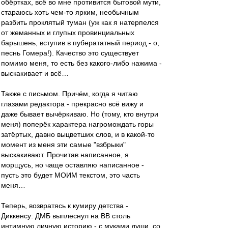
обёртках, всё во мне противится бытовой мути,
стараюсь хоть чем-то ярким, необычным
разбить проклятый туман (уж как я натерпелся
от жеманных и глупых провинциальных
барышень, вступив в пуберататный период - о,
песнь Гомера!). Качество это существует
помимо меня, то есть без какого-либо нажима -
выскакивает и всё…
Также с письмом. Причём, когда я читаю
глазами редактора - прекрасно всё вижу и
даже бывает вычёркиваю. Но (тому, кто внутри
меня) поперёк характера нагромождать горы
затёртых, давно выцветших слов, и в какой-то
момент из меня эти самые "взбрыки"
выскакивают. Прочитав написанное, я
морщусь, но чаще оставляю написанное -
пусть это будет МОИМ текстом, это часть
меня…
Теперь, возвратясь к кумиру детства -
Диккенсу: ДМБ выплеснул на ВВ столь
интимную личную историю - с муками души, со