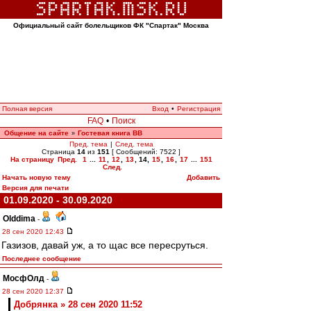
Официальный сайт болельщиков ФК "Спартак" Москва
Полная версия
Вход
•
Регистрация
FAQ
•
Поиск
Общение на сайте
Гостевая книга ВВ
»
Пред. тема
|
След. тема
Страница
14
из
151
[ Сообщений: 7522 ]
На страницу
Пред.
1
...
11
,
12
,
13
,
14
,
15
,
16
,
17
...
151
След.
Начать новую тему
Добавить
Версия для печати
01.09.2020 - 30.09.2020
Olddima
-
28 сен 2020 12:43
Газизов, давай уж, а то щас все пересруться.
Последнее сообщение
МосфОлд
-
28 сен 2020 12:37
Добрянка » 28 сен 2020 11:52