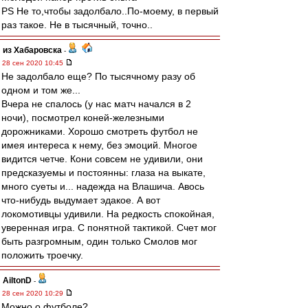
PS Не то,чтобы задолбало..По-моему, в первый
раз такое. Не в тысячный, точно..
из Хабаровска
-
28 сен 2020 10:45
Не задолбало еще? По тысячному разу об
одном и том же...
Вчера не спалось (у нас матч начался в 2
ночи), посмотрел коней-железными
дорожниками. Хорошо смотреть футбол не
имея интереса к нему, без эмоций. Многое
видится четче. Кони совсем не удивили, они
предсказуемы и постоянны: глаза на выкате,
много суеты и... надежда на Влашича. Авось
что-нибудь выдумает эдакое. А вот
локомотивцы удивили. На редкость спокойная,
уверенная игра. С понятной тактикой. Счет мог
быть разгромным, один только Смолов мог
положить троечку.
AiltonD
-
28 сен 2020 10:29
Можно о футболе?