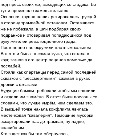
под пресс своих же, выходящих со стадика. Вот
тут и произошло замешательство...
Основная группа наших ретировалась трусцой
в сторону трамвайной остановки. Оставшиеся
же не побежали, а шли подбирая своих
подранков и отоваривая попадающихся под
руку жителей революционного града.
Постепенно нас окружили плотным кольцом.
Вот это и была та самая кучка, что встала в
круг, загнав в его центр пацанов помельче да
послабей.
Стояли как спартанцы перед самой последней
схваткой с "Бессмертными", сжимая в руках
древки с флагами.
Будущие бамжы требовали чтобы мы сложили
и отдали им знамёна. В ответ были посланы со
словами, что лучше умрём, чем сделаем это.
В высшей точке накала конфликта явилась
местечковая "кавалерия". Тамошние мусорки
эскортировали нас до трамвая, ну ладно,
спасибо им...
Кто знает как бы там обернулось,