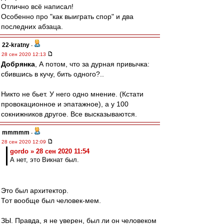
Отлично всё написал!
Особенно про "как выиграть спор" и два
последних абзаца.
22-kratny
-
28 сен 2020 12:13
Добрянка
, А потом, что за дурная привычка:
сбившись в кучу, бить одного?..
Никто не бьет. У него одно мнение. (Кстати
провокационное и эпатажное), а у 100
сокнижников другое. Все высказываются.
mmmmm
-
28 сен 2020 12:09
gordo » 28 сен 2020 11:54
А нет, это Викнат был.
Это был архитектор.
Тот вообще был человек-мем.
ЗЫ. Правда, я не уверен, был ли он человеком