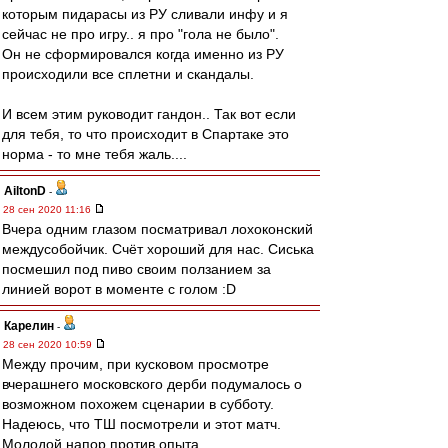
которым пидарасы из РУ сливали инфу и я
сейчас не про игру.. я про "гола не было".
Он не сформировался когда именно из РУ
происходили все сплетни и скандалы.
И всем этим руководит гандон.. Так вот если
для тебя, то что происходит в Спартаке это
норма - то мне тебя жаль....
AiltonD
-
28 сен 2020 11:16
Вчера одним глазом посматривал лохоконский
междусобойчик. Счёт хороший для нас. Сиська
посмешил под пиво своим ползанием за
линией ворот в моменте с голом :D
Карелин
-
28 сен 2020 10:59
Между прочим, при кусковом просмотре
вчерашнего московского дерби подумалось о
возможном похожем сценарии в субботу.
Надеюсь, что ТШ посмотрели и этот матч.
Молодой напор против опыта