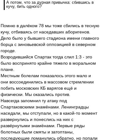
А потом, что за дурная привычка: сбившись в
кучу, бить одного?
Помню в далёком 78 мы тоже сбились в тесную
кучу, отбиваясь от наседавших аборигенов.
Дело было у бывшего стадиона имени главного
борца с зиновьевской оппозицией в северном
городе.
Возродившийся Спартак тогда слил 1:3 - это
было воспринято крайне тяжело в моральном
плане.
Местным болелам показалось этого мало и
они воссоединились в массовом стремлении
побить московских КБ варягов ещё и
физически. Мы оказались против.
Навсегда запомнил ту атаку под
Спартаковскими знамёнами. Ленинградцы
наседали, мы отступали, но в какой-то момент
развернулись и понеслись на них с
развёрнутыми знамёнами. Первые ряды
болотных были смяты и затоптаны,
последующие ломанулись обратно, но попали