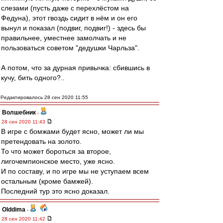
слезами (пусть даже с перехлёстом на
Федуна), этот гвоздь сидит в нём и он его
вынул и показал (подвиг, подвиг!) - здесь бы
правильнее, уместнее замолчать и не
пользоваться советом "дедушки Чарльза".
А потом, что за дурная привычка: сбившись в
кучу, бить одного?..
Редактировалось 28 сен 2020 11:55
Волшебник
-
28 сен 2020 11:43
В игре с бомжами будет ясно, может ли мы
претендовать на золото.
То что может бороться за второе,
лигочемпионское место, уже ясно.
И по составу, и по игре мы не уступаем всем
остальным (кроме бамжей).
Последний тур это ясно доказал.
Olddima
-
28 сен 2020 11:42