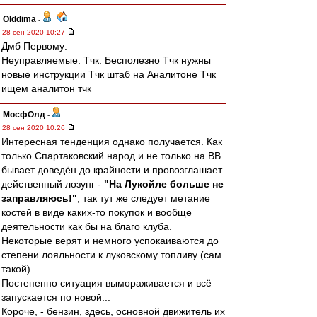
Olddima
-
28 сен 2020 10:27
Дмб Первому:
Неуправляемые. Тчк. Бесполезно Тчк нужны
новые инструкции Тчк штаб на Аналитоне Тчк
ищем аналитон тчк
МосфОлд
-
28 сен 2020 10:26
Интересная тенденция однако получается. Как
только Спартаковский народ и не только на ВВ
бывает доведён до крайности и провозглашает
действенный лозунг -
"На Лукойле больше не
заправляюсь!"
, так тут же следует метание
костей в виде каких-то покупок и вообще
деятельности как бы на благо клуба.
Некоторые верят и немного успокаиваются до
степени лояльности к луковскому топливу (сам
такой).
Постепенно ситуация вымораживается и всё
запускается по новой...
Короче, - бензин, здесь, основной движитель их