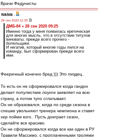
Врачи Федунисты
NikNik
-
28 сен 2020 11:35
ДМБ-84 » 28 сен 2020 09:25
Именно тогда у меня появилась еретическая
для многих мысль, что в отсутствии титулов
виноваты, прежде всего прочего -
болельщики.
И негатив, который многие годы лился на
команду, был сформирован прежде всего
ими.
Фееричный конечно бред ))) Это пиздец..
То есть он не сформировался когда гандон
делает популисткие лоунги заявляет на всю
страну, а потом тупо сглатывает.
Он не образовался, когда по среди сезона в
спешке увольняют тренера чемпиона и ставят
хер пойми кого.. Пусть доиграет сезон,
сделайте все красиво.
Он не сформировался когда все как один в РУ
Травили Массимо, с проплаченными тролями