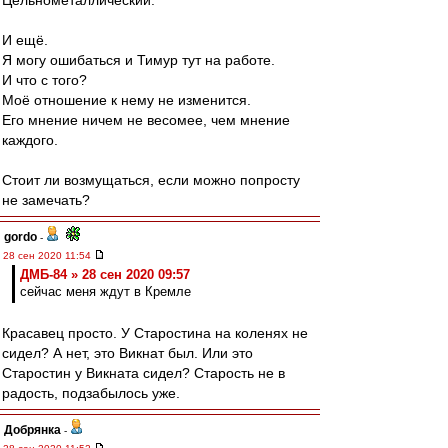
Цельнометаллический.
И ещё.
Я могу ошибаться и Тимур тут на работе.
И что с того?
Моё отношение к нему не изменится.
Его мнение ничем не весомее, чем мнение
каждого.
Стоит ли возмущаться, если можно попросту
не замечать?
gordo
-
28 сен 2020 11:54
ДМБ-84 » 28 сен 2020 09:57
сейчас меня ждут в Кремле
Красавец просто. У Старостина на коленях не
сидел? А нет, это Викнат был. Или это
Старостин у Викната сидел? Старость не в
радость, подзабылось уже.
Добрянка
-