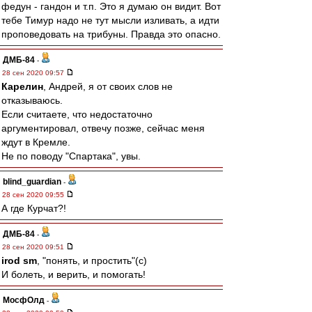
федун - гандон и т.п. Это я думаю он видит. Вот
тебе Тимур надо не тут мысли изливать, а идти
проповедовать на трибуны. Правда это опасно.
ДМБ-84
-
28 сен 2020 09:57
Карелин
, Андрей, я от своих слов не
отказываюсь.
Если считаете, что недостаточно
аргументировал, отвечу позже, сейчас меня
ждут в Кремле.
Не по поводу "Спартака", увы.
blind_guardian
-
28 сен 2020 09:55
А где Курчат?!
ДМБ-84
-
28 сен 2020 09:51
irod sm
, "понять, и простить"(с)
И болеть, и верить, и помогать!
МосфОлд
-