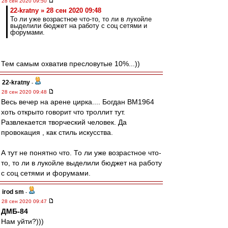
28 сен 2020 09:50
22-kratny » 28 сен 2020 09:48
То ли уже возрастное что-то, то ли в лукойле
выделили бюджет на работу с соц сетями и
форумами.
Тем самым охватив пресловутые 10%...))
22-kratny
-
28 сен 2020 09:48
Весь вечер на арене цирка.... Богдан ВМ1964
хоть открыто говорит что троллит тут.
Развлекается творческий человек. Да
провокация , как стиль искусства.
А тут не понятно что. То ли уже возрастное что-
то, то ли в лукойле выделили бюджет на работу
с соц сетями и форумами.
irod sm
-
28 сен 2020 09:47
ДМБ-84
Нам уйти?)))