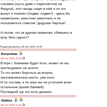
слезами (пусть даже с перехлёстом на
Федуна), этот гвоздь сидит в нём и он его
вынул и показал (подвиг, подвиг!) - здесь бы
правильнее, уместнее замолчать и не
пользоваться советом "дедушки Чарльза".
А потом, что за дурная привычка: сбившись в
кучу, бить одного?..
Редактировалось 28 сен 2020 11:55
Волшебник
-
28 сен 2020 11:43
В игре с бомжами будет ясно, может ли мы
претендовать на золото.
То что может бороться за второе,
лигочемпионское место, уже ясно.
И по составу, и по игре мы не уступаем всем
остальным (кроме бамжей).
Последний тур это ясно доказал.
Olddima
-
28 сен 2020 11:42