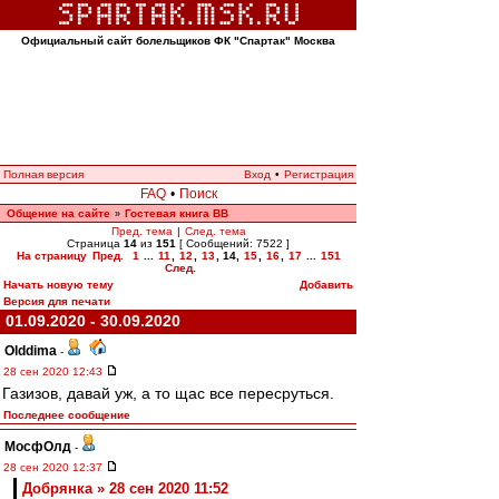
Официальный сайт болельщиков ФК "Спартак" Москва
Полная версия
Вход
•
Регистрация
FAQ
•
Поиск
Общение на сайте
Гостевая книга ВВ
»
Пред. тема
|
След. тема
Страница
14
из
151
[ Сообщений: 7522 ]
На страницу
Пред.
1
...
11
,
12
,
13
,
14
,
15
,
16
,
17
...
151
След.
Начать новую тему
Добавить
Версия для печати
01.09.2020 - 30.09.2020
Olddima
-
28 сен 2020 12:43
Газизов, давай уж, а то щас все пересруться.
Последнее сообщение
МосфОлд
-
28 сен 2020 12:37
Добрянка » 28 сен 2020 11:52