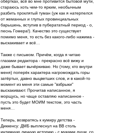
обёртках, всё во мне противится бытовой мути,
стараюсь хоть чем-то ярким, необычным
разбить проклятый туман (уж как я натерпелся
от жеманных и глупых провинциальных
барышень, вступив в пуберататный период - о,
песнь Гомера!). Качество это существует
помимо меня, то есть без какого-либо нажима -
выскакивает и всё…
Также с письмом. Причём, когда я читаю
глазами редактора - прекрасно всё вижу и
даже бывает вычёркиваю. Но (тому, кто внутри
меня) поперёк характера нагромождать горы
затёртых, давно выцветших слов, и в какой-то
момент из меня эти самые "взбрыки"
выскакивают. Прочитав написанное, я
морщусь, но чаще оставляю написанное -
пусть это будет МОИМ текстом, это часть
меня…
Теперь, возвратясь к кумиру детства -
Диккенсу: ДМБ выплеснул на ВВ столь
интимную личную историю - с муками души, со