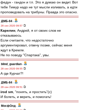
федун - гандон и т.п. Это я думаю он видит. Вот
тебе Тимур надо не тут мысли изливать, а идти
проповедовать на трибуны. Правда это опасно.
ДМБ-84
-
28 сен 2020 09:57
Карелин
, Андрей, я от своих слов не
отказываюсь.
Если считаете, что недостаточно
аргументировал, отвечу позже, сейчас меня
ждут в Кремле.
Не по поводу "Спартака", увы.
blind_guardian
-
28 сен 2020 09:55
А где Курчат?!
ДМБ-84
-
28 сен 2020 09:51
irod sm
, "понять, и простить"(с)
И болеть, и верить, и помогать!
МосфОлд
-