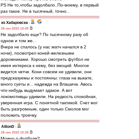
PS Не то,чтобы задолбало..По-моему, в первый
раз такое. Не в тысячный, точно..
из Хабаровска
-
28 сен 2020 10:45
Не задолбало еще? По тысячному разу об
одном и том же...
Вчера не спалось (у нас матч начался в 2
ночи), посмотрел коней-железными
дорожниками. Хорошо смотреть футбол не
имея интереса к нему, без эмоций. Многое
видится четче. Кони совсем не удивили, они
предсказуемы и постоянны: глаза на выкате,
много суеты и... надежда на Влашича. Авось
что-нибудь выдумает эдакое. А вот
локомотивцы удивили. На редкость спокойная,
уверенная игра. С понятной тактикой. Счет мог
быть разгромным, один только Смолов мог
положить троечку.
AiltonD
-
28 сен 2020 10:29
Можно о футболе?