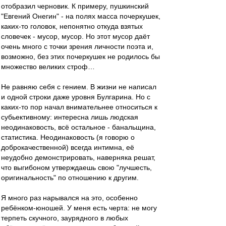
отобразил черновик. К примеру, пушкинский
"Евгений Онегин" - на полях масса почеркушек,
каких-то головок, непонятно откуда взятых
словечек - мусор, мусор. Но этот мусор даёт
очень много с точки зрения личности поэта и,
возможно, без этих почеркушек не родилось бы
множество великих строф…
Не равняю себя с гением. В жизни не написал
и одной строки даже уровня Булгарина. Но с
каких-то пор начал внимательнее относиться к
субьективному: интересна лишь людская
неодинаковость, всё остальное - банальщина,
статистика. Неодинаковость (я говорю о
доброкачественной) всегда интимна, её
неудобно демонстрировать, наверняка решат,
что выгибоном утверждаешь свою "лучшесть,
оригинальность" по отношению к другим.
Я много раз нарывался на это, особенно
ребёнком-юношей. У меня есть черта: не могу
терпеть скучного, заурядного в любых