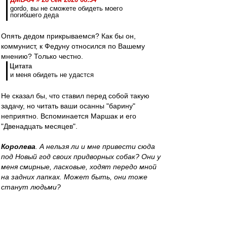
gordo, вы не сможете обидеть моего
погибшего деда
Опять дедом прикрываемся? Как бы он,
коммунист, к Федуну относился по Вашему
мнению? Только честно.
Цитата
и меня обидеть не удастся
Не сказал бы, что ставил перед собой такую
задачу, но читать ваши осанны "барину"
неприятно. Вспоминается Маршак и его
"Двенадцать месяцев".
Королева
. А нельзя ли и мне привести сюда
под Новый год своих придворных собак? Они у
меня смирные, ласковые, ходят передо мной
на задних лапках. Может быть, они тоже
станут людьми?
Январь
. Нет, уж если они на задних лапках
ходят, так из них людей не сделаешь.