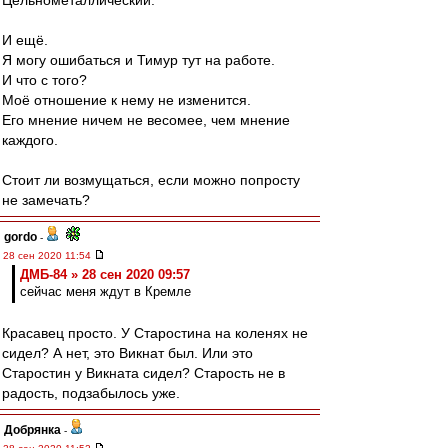
Цельнометаллический.
И ещё.
Я могу ошибаться и Тимур тут на работе.
И что с того?
Моё отношение к нему не изменится.
Его мнение ничем не весомее, чем мнение
каждого.
Стоит ли возмущаться, если можно попросту
не замечать?
gordo
-
28 сен 2020 11:54
ДМБ-84 » 28 сен 2020 09:57
сейчас меня ждут в Кремле
Красавец просто. У Старостина на коленях не
сидел? А нет, это Викнат был. Или это
Старостин у Викната сидел? Старость не в
радость, подзабылось уже.
Добрянка
-