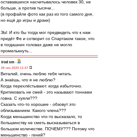
остававшихся насчитывалось человек 30, не
больше, а против тысячи...
(в профайле фото как раз из того самого дня,
но ещё до игры и драки)
ЗЫ: И кто бы тогда мог предвидеть что к нам
придёт Фе и сотворит со Спартаком такое, что
в тогдашних головах даже не могло
промелькнуть...
irod sm
-
28 сен 2020 12:37
Виталий, очень люблю тебя читать.
А знаёшь, что я не люблю?
Когда перехлёстывают. когда избыточно.
Критиковать не смей - это называют тоннами
говна. С хуяли???
Сказать что-то хорошее - обзовут это
облизыванием. Какого члена???
Когда меньшинство что-то высказало, то
большинству не сметь высказываться в
большом количестве. ПОЧЕМУ??? Потому что
меньшинство - гений?