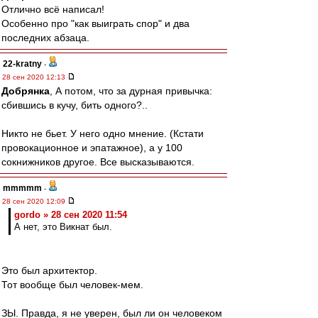
Отлично всё написал!
Особенно про "как выиграть спор" и два
последних абзаца.
22-kratny
-
28 сен 2020 12:13
Добрянка
, А потом, что за дурная привычка:
сбившись в кучу, бить одного?..
Никто не бьет. У него одно мнение. (Кстати
провокационное и эпатажное), а у 100
сокнижников другое. Все высказываются.
mmmmm
-
28 сен 2020 12:09
gordo » 28 сен 2020 11:54
А нет, это Викнат был.
Это был архитектор.
Тот вообще был человек-мем.
ЗЫ. Правда, я не уверен, был ли он человеком