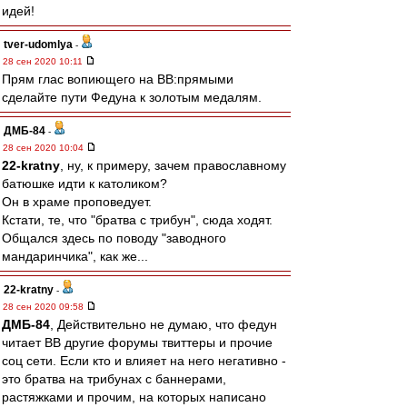
идей!
tver-udomlya
-
28 сен 2020 10:11
Прям глас вопиющего на ВВ:прямыми
сделайте пути Федуна к золотым медалям.
ДМБ-84
-
28 сен 2020 10:04
22-kratny
, ну, к примеру, зачем православному
батюшке идти к католиком?
Он в храме проповедует.
Кстати, те, что "братва с трибун", сюда ходят.
Общался здесь по поводу "заводного
мандаринчика", как же...
22-kratny
-
28 сен 2020 09:58
ДМБ-84
, Действительно не думаю, что федун
читает ВВ другие форумы твиттеры и прочие
соц сети. Если кто и влияет на него негативно -
это братва на трибунах с баннерами,
растяжками и прочим, на которых написано