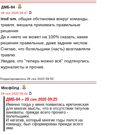
ДМБ-84
-
28 сен 2020 09:47
irod sm
, общая обстановка вокруг команды,
травля, мешала принимать правильные
решения.
Да и никто не может на 100% сказать, какие
решения правильные, даже задним числом.
Считаю, что болельщики (часть) возглавляли
травлю.
Увидев, что "теперь можно всё" подтянулись
журналисты и прочие.
Редактировалось 28 сен 2020 09:50
МосфОлд
-
28 сен 2020 09:44
ДМБ-84 » 28 сен 2020 09:25
Именно тогда у меня появилась еретическая
для многих мысль, что в отсутствии титулов
виноваты, прежде всего прочего -
болельщики.
И негатив, который многие годы лился на
команду, был сформирован прежде всего
ими.