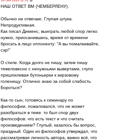
28 сен 2020 11:52
НАШ ОТВЕТ ВМ (ЧЕМБЕРЛЕНУ).
Обычно не отвечаю. Глупая штука.
Непродуктивная.
Как писал Диккенс, выиграть любой спор легко:
нужно, приосанившись, время от времени
бросать в лицо оппоненту: "А вы помалкивайте,
сэр!"
О стиле. Когда долго не пишу, затем пишу
тяжеловесно с ненужными вывертами, глупо
пришпиливая бутоньерки к кирзовому
голенищу. Отлично знаю за собой слабость.
Бороться?
Как-то сын, готовясь к семинару по
философии, пожаловался, что не может
разобраться в теме: то был спор двух
философов: что есть текст и что считать
произведением? Глупый, казалось бы вопрос,
праздный. Один из философов утверждал, что
рассматривая личность автора, важно всё, что