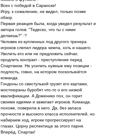
Всех с победой в Саранске!
Игру, к сожалению, не видел, только позже
обзор.
Первая реакция была, когда увидел результат и
автора голов: "Тедеско, что ты с ними
делаешь?" :?
Человек из купленных под другого тренера
игроков слепил лидера чемпа, хоть и нашего.
Уволить его или не предложить сейчас
продлить контракт - преступление перед
Спартаком. Не усилить нужные ему позиции -
подлость, говно, на котором поскользнётся
команда.
Гондоны со свистулькой грузят его картами,
мостоюраны буробят что-то о его низкой
квалификации. А Доменико пох, он горит
своими идеями и зажигает игроков. Команда.
похоже, поверила в него. Да, без запаса
прочности и высокого класса исполнителей, но
набираем ход, игроки прогрессируют на
глазах. Цорну респектище за этого парня.
Вперёд, Спартак!