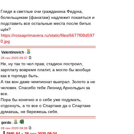
Глядя в светлые очи гражданина Федуна,
болельщикам (фанатам) надлежит покаяться и
подставить все остальные места после битых
щёк?
https://rossaprimavera.ru/static/files/6677f08d597
0.jpg
Valentinovich
-
28 сен 2020 09:37
Не, ну так то чел прав, стадион построил,
зарплату вовремя платит, а могло бы вообще
как в торпедо быть.
А так вон даже чемпионат выиграл. Золото а не
человек. Спасибо тебе Леонид Арнольдыч за
все.
Пора бы конечно и о себе уже подумать,
отдохнуть, а то все о Спартаке да о Спартаке
думаешь, не бережешь себя.
gordo
-
28 сен 2020 09:36
ДМБ-84 » 28 сен 2020 08:34