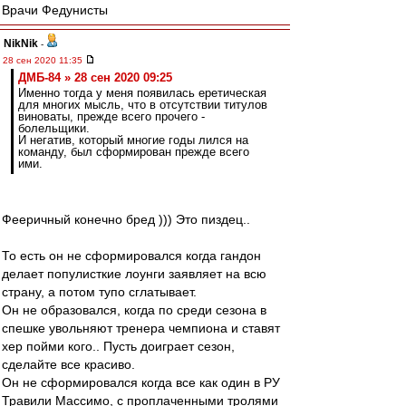
Врачи Федунисты
NikNik
-
28 сен 2020 11:35
ДМБ-84 » 28 сен 2020 09:25
Именно тогда у меня появилась еретическая
для многих мысль, что в отсутствии титулов
виноваты, прежде всего прочего -
болельщики.
И негатив, который многие годы лился на
команду, был сформирован прежде всего
ими.
Фееричный конечно бред ))) Это пиздец..
То есть он не сформировался когда гандон
делает популисткие лоунги заявляет на всю
страну, а потом тупо сглатывает.
Он не образовался, когда по среди сезона в
спешке увольняют тренера чемпиона и ставят
хер пойми кого.. Пусть доиграет сезон,
сделайте все красиво.
Он не сформировался когда все как один в РУ
Травили Массимо, с проплаченными тролями