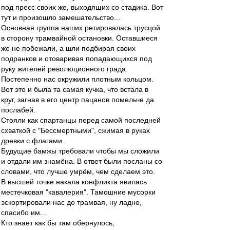
под пресс своих же, выходящих со стадика. Вот
тут и произошло замешательство...
Основная группа наших ретировалась трусцой
в сторону трамвайной остановки. Оставшиеся
же не побежали, а шли подбирая своих
подранков и отоваривая попадающихся под
руку жителей революционного града.
Постепенно нас окружили плотным кольцом.
Вот это и была та самая кучка, что встала в
круг, загнав в его центр пацанов помельче да
послабей.
Стояли как спартанцы перед самой последней
схваткой с "Бессмертными", сжимая в руках
древки с флагами.
Будущие бамжы требовали чтобы мы сложили
и отдали им знамёна. В ответ были посланы со
словами, что лучше умрём, чем сделаем это.
В высшей точке накала конфликта явилась
местечковая "кавалерия". Тамошние мусорки
эскортировали нас до трамвая, ну ладно,
спасибо им...
Кто знает как бы там обернулось,