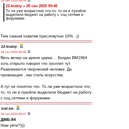
28 сен 2020 09:50
22-kratny » 28 сен 2020 09:48
То ли уже возрастное что-то, то ли в лукойле
выделили бюджет на работу с соц сетями и
форумами.
Тем самым охватив пресловутые 10%...))
22-kratny
-
28 сен 2020 09:48
Весь вечер на арене цирка.... Богдан ВМ1964
хоть открыто говорит что троллит тут.
Развлекается творческий человек. Да
провокация , как стиль искусства.
А тут не понятно что. То ли уже возрастное что-
то, то ли в лукойле выделили бюджет на работу
с соц сетями и форумами.
irod sm
-
28 сен 2020 09:47
ДМБ-84
Нам уйти?)))