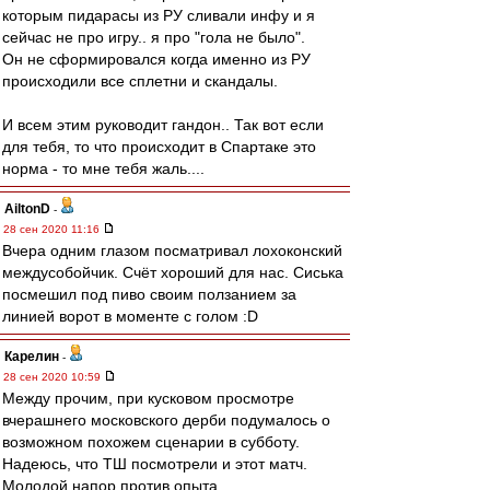
которым пидарасы из РУ сливали инфу и я
сейчас не про игру.. я про "гола не было".
Он не сформировался когда именно из РУ
происходили все сплетни и скандалы.
И всем этим руководит гандон.. Так вот если
для тебя, то что происходит в Спартаке это
норма - то мне тебя жаль....
AiltonD
-
28 сен 2020 11:16
Вчера одним глазом посматривал лохоконский
междусобойчик. Счёт хороший для нас. Сиська
посмешил под пиво своим ползанием за
линией ворот в моменте с голом :D
Карелин
-
28 сен 2020 10:59
Между прочим, при кусковом просмотре
вчерашнего московского дерби подумалось о
возможном похожем сценарии в субботу.
Надеюсь, что ТШ посмотрели и этот матч.
Молодой напор против опыта