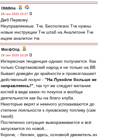
Olddima
-
28 сен 2020 10:27
Дмб Первому:
Неуправляемые. Тчк. Бесполезно Тчк нужны
новые инструкции Тчк штаб на Аналитоне Тчк
ищем аналитон тчк
МосфОлд
-
28 сен 2020 10:26
Интересная тенденция однако получается. Как
только Спартаковский народ и не только на ВВ
бывает доведён до крайности и провозглашает
действенный лозунг -
"На Лукойле больше не
заправляюсь!"
, так тут же следует метание
костей в виде каких-то покупок и вообще
деятельности как бы на благо клуба.
Некоторые верят и немного успокаиваются до
степени лояльности к луковскому топливу (сам
такой).
Постепенно ситуация вымораживается и всё
запускается по новой...
Короче, - бензин, здесь, основной движитель их