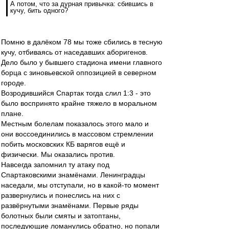
А потом, что за дурная привычка: сбившись в
кучу, бить одного?
Помню в далёком 78 мы тоже сбились в тесную
кучу, отбиваясь от наседавших аборигенов.
Дело было у бывшего стадиона имени главного
борца с зиновьевской оппозицией в северном
городе.
Возродившийся Спартак тогда слил 1:3 - это
было воспринято крайне тяжело в моральном
плане.
Местным болелам показалось этого мало и
они воссоединились в массовом стремлении
побить московских КБ варягов ещё и
физически. Мы оказались против.
Навсегда запомнил ту атаку под
Спартаковскими знамёнами. Ленинградцы
наседали, мы отступали, но в какой-то момент
развернулись и понеслись на них с
развёрнутыми знамёнами. Первые ряды
болотных были смяты и затоптаны,
последующие ломанулись обратно, но попали