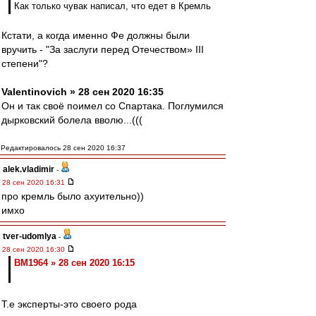
Как только чувак написал, что едет в Кремль
Кстати, а когда именно Фе должны были
вручить - "За заслуги перед Отечеством» III
степени"?
Valentinovich » 28 сен 2020 16:35
Он и так своё поимел со Спартака. Поглумился
дырковский болела вволю...(((
Редактировалось 28 сен 2020 16:37
alek.vladimir
-
28 сен 2020 16:31
про кремль было ахуительно))
имхо
tver-udomlya
-
28 сен 2020 16:30
BM1964 » 28 сен 2020 16:15
Т.е эксперты-это своего рода