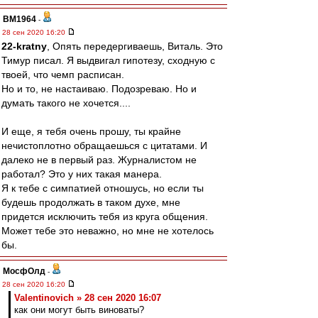
BM1964
-
28 сен 2020 16:20
22-kratny
, Опять передергиваешь, Виталь. Это
Тимур писал. Я выдвигал гипотезу, сходную с
твоей, что чемп расписан.
Но и то, не настаиваю. Подозреваю. Но и
думать такого не хочется....
И еще, я тебя очень прошу, ты крайне
нечистоплотно обращаешься с цитатами. И
далеко не в первый раз. Журналистом не
работал? Это у них такая манера.
Я к тебе с симпатией отношусь, но если ты
будешь продолжать в таком духе, мне
придется исключить тебя из круга общения.
Может тебе это неважно, но мне не хотелось
бы.
МосфОлд
-
28 сен 2020 16:20
Valentinovich » 28 сен 2020 16:07
как они могут быть виноваты?