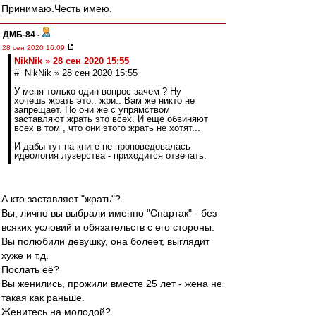
Принимаю.Честь имею.
ДМБ-84
-
28 сен 2020 16:09
NikNik » 28 сен 2020 15:55
# NikNik » 28 сен 2020 15:55
У меня только один вопрос зачем ? Ну
хочешь жрать это.. жри.. Вам же никто не
запрещает. Но они же с упрямством
заставляют жрать это всех. И еще обвиняют
всех в том , что они этого жрать не хотят...
И дабы тут на книге не проповедовалась
идеология лузерства - приходится отвечать.
А кто заставляет "жрать"?
Вы, лично вы выбрали именно "Спартак" - без
всяких условий и обязательств с его стороны.
Вы полюбили девушку, она болеет, выглядит
хуже и т.д.
Послать её?
Вы женились, прожили вместе 25 лет - жена не
такая как раньше.
Женитесь на молодой?