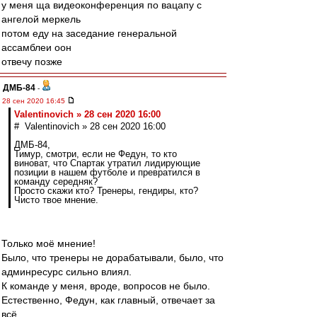
у меня ща видеоконференция по вацапу с
ангелой меркель
потом еду на заседание генеральной
ассамблеи оон
отвечу позже
ДМБ-84
-
28 сен 2020 16:45
Valentinovich » 28 сен 2020 16:00
# Valentinovich » 28 сен 2020 16:00
ДМБ-84,
Тимур, смотри, если не Федун, то кто
виноват, что Спартак утратил лидирующие
позиции в нашем футболе и превратился в
команду середняк?
Просто скажи кто? Тренеры, гендиры, кто?
Чисто твое мнение.
Только моё мнение!
Было, что тренеры не дорабатывали, было, что
админресурс сильно влиял.
К команде у меня, вроде, вопросов не было.
Естественно, Федун, как главный, отвечает за
всё.