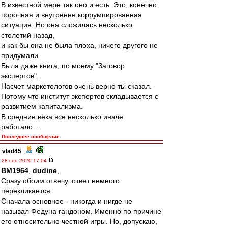
В известной мере так оно и есть. Это, конечно
порочная и внутренне коррумпированная
ситуация. Но она сложилась несколько
столетий назад,
и как бы она не была плоха, ничего другого не
придумали.
Была даже книга, по моему "Заговор
экспертов".
Насчет маркетологов очень верно ты сказал.
Потому что институт экспертов складывается с
развитием капитализма.
В средние века все несколько иначе
работало...
Последнее сообщение
vlad45
-
28 сен 2020 17:04
BM1964
,
dudine
,
Сразу обоим отвечу, ответ немного
перекликается.
Сначала основное - никогда и нигде не
называл Федуна гандоном. Именно по причине
его относительно честной игры. Но, допускаю,