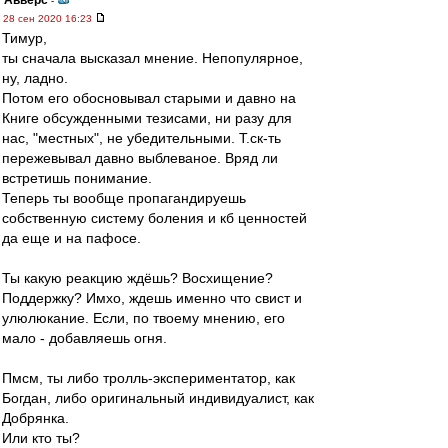
Авверс
-
28 сен 2020 16:23
Тимур,
ты сначала высказал мнение. Непопулярное,
ну, ладно.
Потом его обосновывал старыми и давно на
Книге обсужденными тезисами, ни разу для
нас, "местных", не убедительными. Т.ск-ть
пережевывал давно выблеваное. Вряд ли
встретишь понимание.
Теперь ты вообще пропагандируешь
собственную систему боления и кб ценностей
да еще и на пафосе.
Ты какую реакцию ждёшь? Восхищение?
Поддержку? Имхо, ждешь именно что свист и
улюлюкание. Если, по твоему мнению, его
мало - добавляешь огня.
Пмсм, ты либо тролль-экспериментатор, как
Богдан, либо оригинальный индивидуалист, как
Добрянка.
Или кто ты?