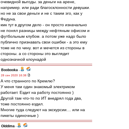
очевидной выгоды. за деньги на арене,
например. или ради благосклонности девушки.
но не за свои деньги и не с таким эго, как у
Федуна.
кмк тут в другом дело - он просто изначально
не понял разницы между нефтяным офисом и
футбольным клубом. а потом уже надо было
публично признавать свои ошибки - а это ему
тоже не по чину. вот и мечется из стороны в
стороны. а со стороны это выглядит
однозначной клоунадой
Boobooka
-
28 сен 2020 16:38
А что странного по Кремлю?
У меня там один знакомый электриком
работает. Ездит на работу постоянно )
Другой там что-то по ИТ внедрял года два,
тоже постоянно ездил.
Многие туда следуют на экскурсии.... или на
пикеты одиночные )
Olddima
-