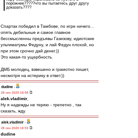
порожнее?????что вы пытаетесь друг другу
доказать????
Спартак победил в Тамбове, по игре ничего...
опять дебильные и самое главное
бессмысленны предъявы Газизову, идиотские
ультиматумы Федуну, и лай Федун плохой, но
при этом срочно дай денег.))
Это какая-то ущербность.
ДМБ молодец, взвешено и грамотно пишет,
несмотря на истерику в ответ.))
dudine
-
28 сен 2020 16:56
alek.vladimir
,
Ну я надежды не теряю - трепетно , так
сказать, жду.
alek.vladimir
-
28 сен 2020 16:53
dudine