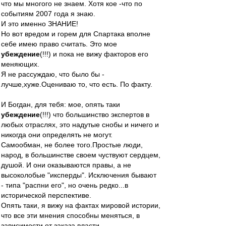
что мы многого не знаем. Хотя кое -что по
событиям 2007 года я знаю.
И это именно ЗНАНИЕ!
Но вот вредом и горем для Спартака вполне
себе имею право считать. Это мое
убеждение
(!!!) и пока не вижу факторов его
меняющих.
Я не рассуждаю, что было бы -
лучше,хуже.Оцениваю то, что есть. По факту.
И Богдан, для тебя: мое, опять таки
убеждение
(!!!) что большинство экспертов в
любых отраслях, это надутые снобы и ничего и
никогда они определять не могут.
Самообман, не более того.Простые люди,
народ, в большинстве своем чуствуют сердцем,
душой. И они оказываются правы, а не
высоколобые "иксперды". Исключения бывают
- типа "распни его", но очень редко...в
исторической перспективе.
Опять таки, я вижу на фактах мировой истории,
что все эти мнения способны меняться, в
зависимости от заказа власти.