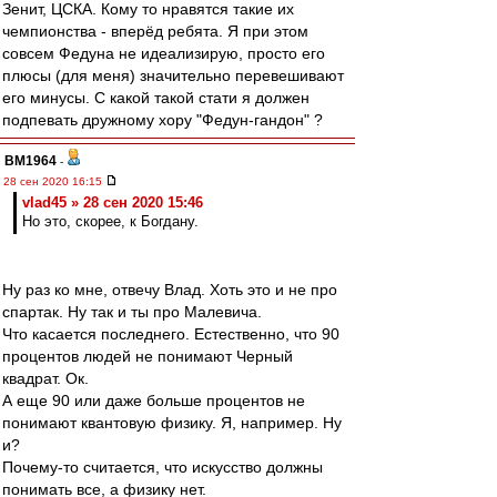
Зенит, ЦСКА. Кому то нравятся такие их
чемпионства - вперёд ребята. Я при этом
совсем Федуна не идеализирую, просто его
плюсы (для меня) значительно перевешивают
его минусы. С какой такой стати я должен
подпевать дружному хору "Федун-гандон" ?
BM1964
-
28 сен 2020 16:15
vlad45 » 28 сен 2020 15:46
Но это, скорее, к Богдану.
Ну раз ко мне, отвечу Влад. Хоть это и не про
спартак. Ну так и ты про Малевича.
Что касается последнего. Естественно, что 90
процентов людей не понимают Черный
квадрат. Ок.
А еще 90 или даже больше процентов не
понимают квантовую физику. Я, например. Ну
и?
Почему-то считается, что искусство должны
понимать все, а физику нет.