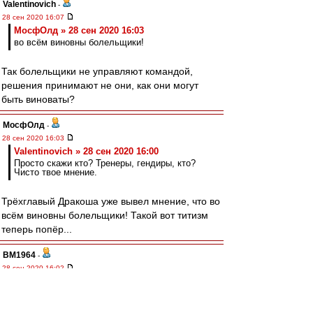
Valentinovich
-
28 сен 2020 16:07
МосфОлд » 28 сен 2020 16:03
во всём виновны болельщики!
Так болельщики не управляют командой,
решения принимают не они, как они могут
быть виноваты?
МосфОлд
-
28 сен 2020 16:03
Valentinovich » 28 сен 2020 16:00
Просто скажи кто? Тренеры, гендиры, кто?
Чисто твое мнение.
Трёхглавый Дракоша уже вывел мнение, что во
всём виновны болельщики! Такой вот титизм
теперь попёр...
BM1964
-
28 сен 2020 16:02
dudine » 28 сен 2020 15:22
представителям праведного большинства
самим-то нравится читать книгу, где все
думают одинаково и пишут изо дня в день