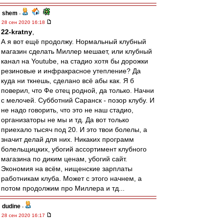
shem
-
28 сен 2020 16:18
22-kratny
,
А я вот ещё продолжу. Нормальный клубный
магазин сделать Миллер мешает, или клубный
канал на Youtube, на стадио хотя бы дорожки
резиновые и инфракрасное утепление? Да
куда ни ткнешь, сделано всё абы как. Я б
поверил, что Фе отец родной, да только. Начни
с мелочей. Субботний Саранск - позор клубу. И
не надо говорить, что это не наш стадио,
организаторы не мы и тд. Да вот только
приехало тысяч под 20. И это твои болелы, а
значит делай для них. Никаких программ
болельщицких, убогий ассортимент клубного
магазина по диким ценам, убогий сайт.
Экономия на всём, нищенские зарплаты
работникам клуба. Может с этого начнем, а
потом продолжим про Миллера и тд...
dudine
-
28 сен 2020 16:17