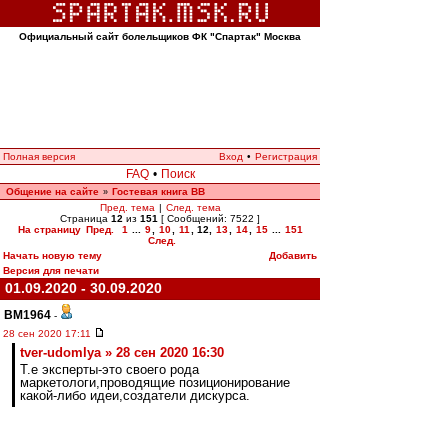
Официальный сайт болельщиков ФК "Спартак" Москва
Полная версия
Вход
•
Регистрация
FAQ
•
Поиск
Общение на сайте
Гостевая книга ВВ
»
Пред. тема
|
След. тема
Страница
12
из
151
[ Сообщений: 7522 ]
На страницу
Пред.
1
...
9
,
10
,
11
,
12
,
13
,
14
,
15
...
151
След.
Начать новую тему
Добавить
Версия для печати
01.09.2020 - 30.09.2020
BM1964
-
28 сен 2020 17:11
tver-udomlya » 28 сен 2020 16:30
Т.е эксперты-это своего рода
маркетологи,проводящие позиционирование
какой-либо идеи,создатели дискурса.