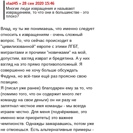
vlad45 » 28 сен 2020 15:46
Многие люди извращения и называют
извращением, то что они в большинстве - это
плохо?
Влад, ну ты же понимаешь, что именно следует
относить к извращениям - очень сложный
вопрос. То, что сейчас происходит в
"цивилизованной" европе с этими ЛГБТ,
мигрантами и прочими "новичками" на мой,
допустим, взгляд изврат и бредятина. А у них
взгляд на это прямо противоположный. Я
совершенно не хочу больше обсуждать
Федуна, но всё-таки ещё раз проясню свою
позицию.
Я (писал уже ранее) благодарен ему за то, что
(помимо того, что он содержит много лет
команду на свои деньги) он ни разу не
запятнал честное имя команды - мы всегда
играем честно. Для меня (подчёркиваю, это
именно мои приоритеты) это важнее
чемпионств. Однажды замаравшись, потом уже
не отмоешься. Есть альтернативные примеры -