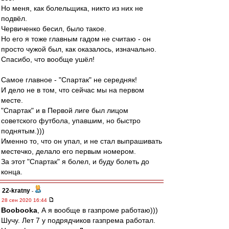
Но меня, как болельщика, никто из них не
подвёл.
Червиченко бесил, было такое.
Но его я тоже главным гадом не считаю - он
просто чужой был, как оказалось, изначально.
Спасибо, что вообще ушёл!
Самое главное - "Спартак" не середняк!
И дело не в том, что сейчас мы на первом
месте.
"Спартак" и в Первой лиге был лицом
советского футбола, упавшим, но быстро
поднятым.)))
Именно то, что он упал, и не стал выпрашивать
местечко, делало его первым номером.
За этот "Спартак" я болел, и буду болеть до
конца.
22-kratny
-
28 сен 2020 16:44
Boobooka
, А я вообще в газпроме работаю)))
Шучу. Лет 7 у подрядчиков газпрема работал.