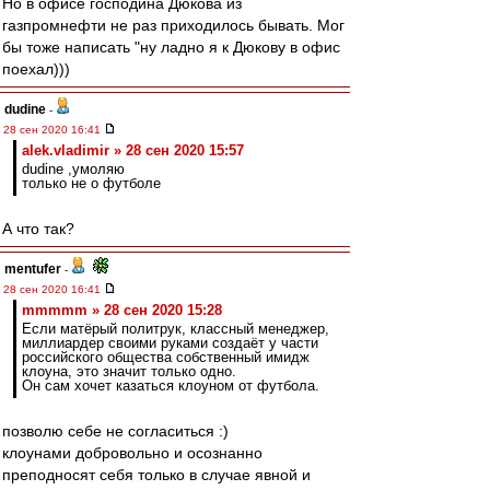
Но в офисе господина Дюкова из
газпромнефти не раз приходилось бывать. Мог
бы тоже написать "ну ладно я к Дюкову в офис
поехал)))
dudine
-
28 сен 2020 16:41
alek.vladimir » 28 сен 2020 15:57
dudine ,умоляю
только не о футболе
А что так?
mentufer
-
28 сен 2020 16:41
mmmmm » 28 сен 2020 15:28
Если матёрый политрук, классный менеджер,
миллиардер своими руками создаёт у части
российского общества собственный имидж
клоуна, это значит только одно.
Он сам хочет казаться клоуном от футбола.
позволю себе не согласиться :)
клоунами добровольно и осознанно
преподносят себя только в случае явной и