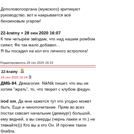
Дополовогооргана (мужского) критикуют
руководство, вот и накрывается всё
бензиновым угаром!
22-kratny » 28 сен 2020 16:07
К тем четырём звёздам, что над нашим ромбом
сияют, Фе так мало добавил...
Я бы посадил на кол его личного астролога!
Редактировалось 28 сен 2020 16:23
22-kratny
-
28 сен 2020 16:18
ДМБ-84
, Демагогия. NikNik пишет, что мы не
хотим "жрать", то, что творит с клубом федун.
irod sm
, Да мне кажется тут что угодно может
быть. Еще и чинопочитание. Прям во всех
постах сквозит начальник (демиург) большой,
ему видней, а вы смерды (чернь лакеи и тп.) не
тявкайте))) Кто вы а кто Он. И прочее такое
блабла.