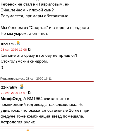
Ребёнок не стал ни Гавриловым, ни
Эйнштейном - плохой сын?
Разумеется, примеры абстрактные.
Мы болеем за "Спартак" и в горе, и в радости.
Но мы умрём, а он - нет.
irod sm
-
28 сен 2020 16:08
Как мне это сразу в голову не пришло?!
Стокгольмский синдром.
:)
Редактировалось 28 сен 2020 16:11
22-kratny
-
28 сен 2020 16:07
МосфОлд
, А ВМ1964 считает что в
чемпионский год звезды так сложились. Не
удивлюсь, что окажется остальные 16 лет при
федуне тоже комбинация звезд помешала.
Астрология рулит.