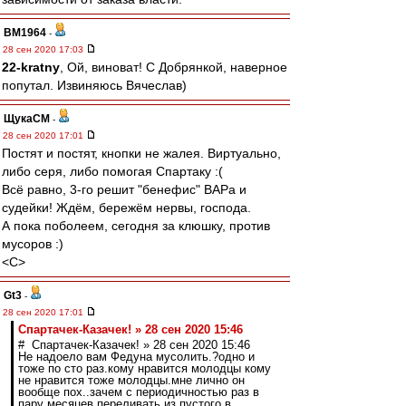
BM1964
-
28 сен 2020 17:03
22-kratny
, Ой, виноват! С Добрянкой, наверное
попутал. Извиняюсь Вячеслав)
ЩукаСМ
-
28 сен 2020 17:01
Постят и постят, кнопки не жалея. Виртуально,
либо серя, либо помогая Спартаку :(
Всё равно, 3-го решит "бенефис" ВАРа и
судейки! Ждём, бережём нервы, господа.
А пока поболеем, сегодня за клюшку, против
мусоров :)
<C>
Gt3
-
28 сен 2020 17:01
Спартачек-Казачек! » 28 сен 2020 15:46
# Спартачек-Казачек! » 28 сен 2020 15:46
Не надоело вам Федуна мусолить.?одно и
тоже по сто раз.кому нравится молодцы кому
не нравится тоже молодцы.мне лично он
вообще пох..зачем с периодичностью раз в
пару месяцев переливать из пустого в