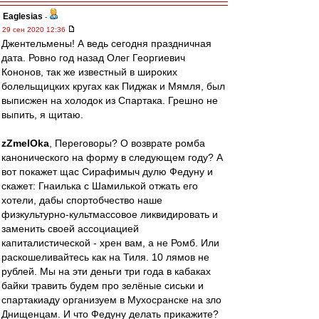
Eaglesias
-
29 сен 2020 12:36
Джентельмены! А ведь сегодня праздничная
дата. Ровно год назад Олег Георгиевич
Кононов, так же известный в широких
болельщицких кругах как Пиджак и Мямля, был
выписжен на холодок из Спартака. Грешно не
выпить, я щитаю.
zZmeIOka
, Переговоры? О возврате ромба
канонического на форму в следующем году? А
вот покажет щас Сирафимыч дулю Федуну и
скажет: Гнаилька с Шамилькой отжать его
хотели, дабы спортобчество наше
физкультурно-культмассовое ликвидировать и
заменить своей ассоциацией
капиталистической - хрен вам, а не Ромб. Или
раскошеливайтесь как на Тиля. 10 лямов не
рублей. Мы на эти деньги три года в кабаках
байки травить будем про зелёные сиськи и
спартакиаду организуем в Мухосранске на зло
Днищенцам. И что Федуну делать прикажите?