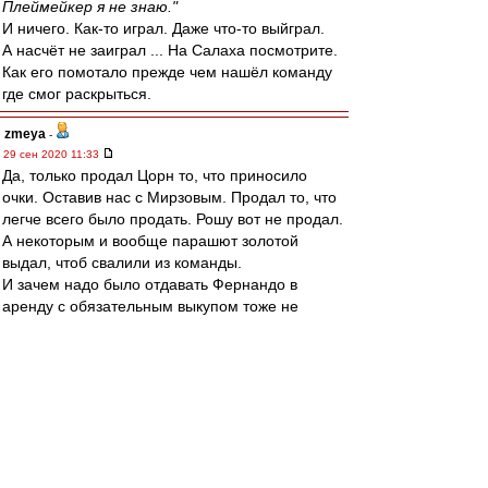
Плеймейкер я не знаю."
И ничего. Как-то играл. Даже что-то выйграл.
А насчёт не заиграл ... На Салаха посмотрите.
Как его помотало прежде чем нашёл команду
где смог раскрыться.
zmeya
-
29 сен 2020 11:33
Да, только продал Цорн то, что приносило
очки. Оставив нас с Мирзовым. Продал то, что
легче всего было продать. Рошу вот не продал.
А некоторым и вообще парашют золотой
выдал, чтоб свалили из команды.
И зачем надо было отдавать Фернандо в
аренду с обязательным выкупом тоже не
понятно. В итоге имеем дырку в центре и
Зобнина на фланге.
Тот ещё делец, словом.
нынешний хоть активы не распродаёт по
бросовой цене.
zZmeIOka
-
29 сен 2020 11:27