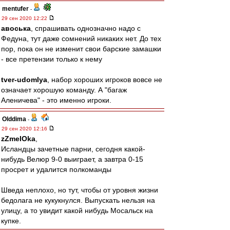
mentufer
-
29 сен 2020 12:22
авоська
, спрашивать однозначно надо с
Федуна, тут даже сомнений никаких нет. До тех
пор, пока он не изменит свои барские замашки
- все претензии только к нему
tver-udomlya
, набор хороших игроков вовсе не
означает хорошую команду. А "багаж
Аленичева" - это именно игроки.
Olddima
-
29 сен 2020 12:16
zZmeIOka
,
Исландцы зачетные парни, сегодня какой-
нибудь Велюр 9-0 выиграет, а завтра 0-15
просрет и удалится полкоманды
Шведа неплохо, но тут, чтобы от уровня жизни
бедолага не кукукнулся. Выпускать нельзя на
улицу, а то увидит какой нибудь Мосальск на
купке.