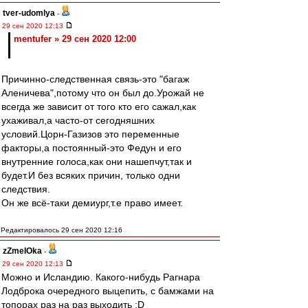
tver-udomlya
-
29 сен 2020 12:13
mentufer » 29 сен 2020 12:00
Причинно-следственная связь-это "багаж
Аленичева",потому что он был до.Урожай не
всегда же зависит от того кто его сажал,как
ухаживал,а часто-от сегодняшних
условий.Цорн-Газизов это переменные
факторы,а постоянный-это Федун и его
внутренние голоса,как они нашепчут,так и
будет.И без всяких причин, только одни
следствия.
Он же всё-таки демиург,т.е право имеет.
Редактировалось 29 сен 2020 12:16
zZmeIOka
-
29 сен 2020 12:13
Можно и Исландию. Какого-нибудь Рагнара
Лодброка очередного выцепить, с бамжами на
топорах раз на раз выходить :D