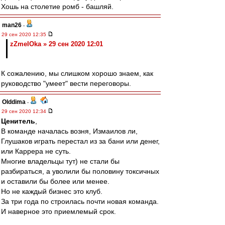
Хошь на столетие ромб - башляй.
man26
-
29 сен 2020 12:35
zZmeIOka » 29 сен 2020 12:01
К сожалению, мы слишком хорошо знаем, как
руководство "умеет" вести переговоры.
Olddima
-
29 сен 2020 12:34
Ценитель
,
В команде началась возня, Измаилов ли,
Глушаков играть перестал из за бани или денег,
или Каррера не суть.
Многие владельцы тут) не стали бы
разбираться, а уволили бы половину токсичных
и оставили бы более или менее.
Но не каждый бизнес это клуб.
За три года по строилась почти новая команда.
И наверное это приемлемый срок.