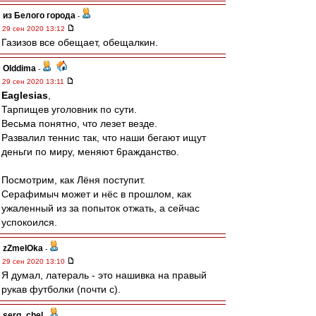
из Белого города
-
29 сен 2020 13:12
Газизов все обещает, обещалкин.
Olddima
-
29 сен 2020 13:11
Eaglesias
,
Тарпищев уголовник по сути.
Весьма понятно, что лезет везде.
Развалил теннис так, что наши бегают ищут
деньги по миру, меняют 6ражданство.
Посмотрим, как Лёня поступит.
Серафимыч может и нёс в прошлом, как
ужаленный из за попыток отжать, а сейчас
успокоился.
zZmeIOka
-
29 сен 2020 13:10
Я думал, латераль - это нашивка на правый
рукав футболки (почти с).
serg_chel
-