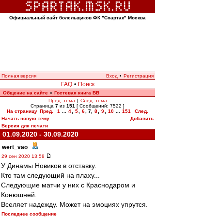
Официальный сайт болельщиков ФК "Спартак" Москва
Полная версия
Вход
•
Регистрация
FAQ
•
Поиск
Общение на сайте
Гостевая книга ВВ
»
Пред. тема
|
След. тема
Страница
7
из
151
[ Сообщений: 7522 ]
На страницу
Пред.
1
...
4
,
5
,
6
,
7
,
8
,
9
,
10
...
151
След.
Начать новую тему
Добавить
Версия для печати
01.09.2020 - 30.09.2020
wert_vao
-
29 сен 2020 13:58
У Динамы Новиков в отставку.
Кто там следующий на плаху...
Следующие матчи у них с Краснодаром и
Конюшней.
Вселяет надежду. Может на эмоциях упрутся.
Последнее сообщение