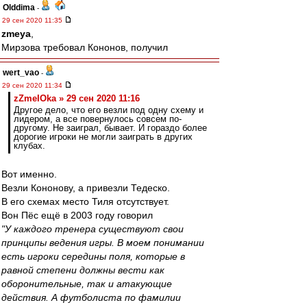
Olddima
-
29 сен 2020 11:35
zmeya
,
Мирзова требовал Кононов, получил
wert_vao
-
29 сен 2020 11:34
zZmeIOka » 29 сен 2020 11:16
Другое дело, что его везли под одну схему и
лидером, а все повернулось совсем по-
другому. Не заиграл, бывает. И гораздо более
дорогие игроки не могли заиграть в других
клубах.
Вот именно.
Везли Кононову, а привезли Тедеско.
В его схемах место Тиля отсутствует.
Вон Пёс ещё в 2003 году говорил
"У каждого тренера существуют свои
принципы ведения игры. В моем понимании
есть игроки середины поля, которые в
равной степени должны вести как
оборонительные, так и атакующие
действия. А футболиста по фамилии