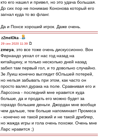
кто его нашел и привел, но это удача большая.
До сих пор не понимаю Кононова который его
загнал куда то во фланг.
Да и Понсе хороший игрок. Даже очень.
zZmeIOka
-
29 сен 2020 11:39
zmeya
, это все тоже очень дискуссионно. Вон
Фернандо уехал от нас год назад на
китайщину, и только несколько дней назад
забил там первый гол, и то довольно случайно.
Зе Луиш конечно выглядит бОльшей потерей,
но нельзя забывать при этом, как часто он
просто валял дурака на поле. Сравнивая его и
Ларссона - последний мне нравится куда
больше, да и продать его можно будет за
гораздо большие деньги. Джордан мне вообще
чем дальше, тем больше напоминает Промеса
- конечно не такой резкий и не такой дриблер,
но жажда игры и гола очень похожи. Очень мне
Ларс нравится ;)