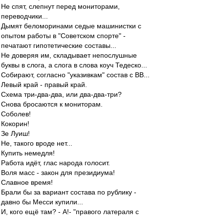
Не спят, слепнут перед мониторами,
переводчики...
Дымят беломоринами седые машинистки с
опытом работы в "Советском спорте" -
печатают гипотетические составы...
Не доверяя им, складывает непослушные
буквы в слога, а слога в слова коуч Тедеско...
Собирают, согласно "указивкам" состав с ВВ...
Левый край - правый край.
Схема три-два-два, или два-два-три?
Снова бросаются к мониторам.
Соболев!
Кокорин!
Зе Луиш!
Не, такого вроде нет...
Купить немедля!
Работа идёт, глас народа голосит.
Воля масс - закон для президиума!
Славное время!
Брали бы за вариант состава по рублику -
давно бы Месси купили...
И, кого ещё там? - А!- "правого латераля с