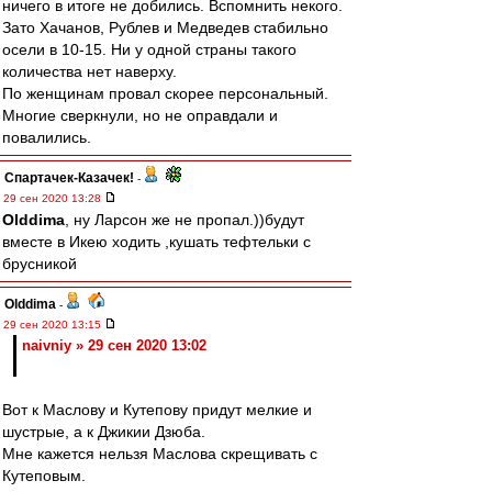
ничего в итоге не добились. Вспомнить некого.
Зато Хачанов, Рублев и Медведев стабильно
осели в 10-15. Ни у одной страны такого
количества нет наверху.
По женщинам провал скорее персональный.
Многие сверкнули, но не оправдали и
повалились.
Спартачек-Казачек!
-
29 сен 2020 13:28
Olddima
, ну Ларсон же не пропал.))будут
вместе в Икею ходить ,кушать тефтельки с
брусникой
Olddima
-
29 сен 2020 13:15
naivniy » 29 сен 2020 13:02
Вот к Маслову и Кутепову придут мелкие и
шустрые, а к Джикии Дзюба.
Мне кажется нельзя Маслова скрещивать с
Кутеповым.