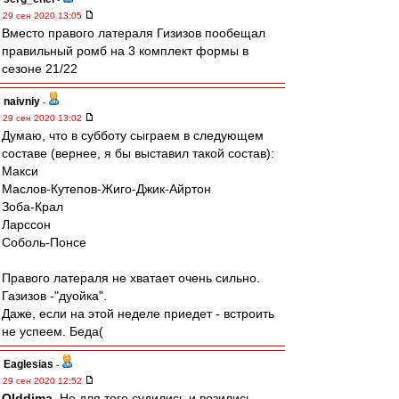
29 сен 2020 13:05
Вместо правого латераля Гизизов пообещал
правильный ромб на 3 комплект формы в
сезоне 21/22
naivniy
-
29 сен 2020 13:02
Думаю, что в субботу сыграем в следующем
составе (вернее, я бы выставил такой состав):
Макси
Маслов-Кутепов-Жиго-Джик-Айртон
Зоба-Крал
Ларссон
Соболь-Понсе
Правого латераля не хватает очень сильно.
Газизов -"дуойка".
Даже, если на этой неделе приедет - встроить
не успеем. Беда(
Eaglesias
-
29 сен 2020 12:52
Olddima
, Не для того судились и возились,