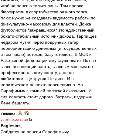
чтоб на пенсию только лишь. Там прорва
бюрократии в спортобчестве разного толка,
плюс нужно же создавать видимость работы по
физкультурно-массовому для властей. Дойка
футболистов *зажравшихся* это единственный
бохато-стабильный источник дохода. Тарпищев
недаром мутил через подручных татар
переориентацию денежных (и государственных
в том числе) потоков, базу готовил... В МОК и
Ракеткиной федерации ему скушновато. Вот во
главе ассоциации встать, главным мясным по
профессиональному спорту, а не по
любителям - це крутяк. Це дило. И в
политическом ашпекте перспективно. Но
Сирафимыч с крышей половчей оказались. И
сия ловкость стоит дорого. Затраты, издержки.
Лёне башлять.
Olddima
-
29 сен 2020 12:40
Eaglesias
,
Сойдутся на пенсии Серафимычу