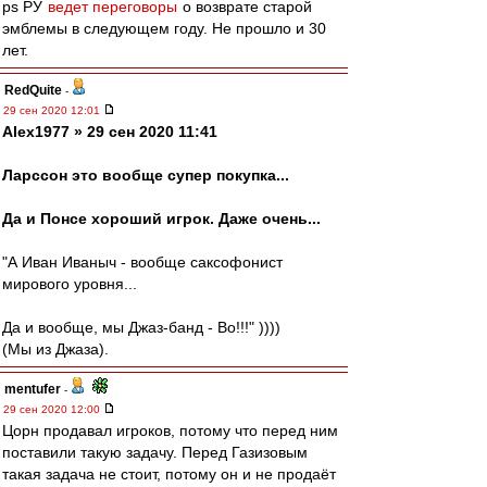
ps РУ
ведет переговоры
о возврате старой
эмблемы в следующем году. Не прошло и 30
лет.
RedQuite
-
29 сен 2020 12:01
Alex1977 » 29 сен 2020 11:41
Ларссон это вообще супер покупка...
Да и Понсе хороший игрок. Даже очень...
"А Иван Иваныч - вообще саксофонист
мирового уровня...
Да и вообще, мы Джаз-банд - Во!!!" ))))
(Мы из Джаза).
mentufer
-
29 сен 2020 12:00
Цорн продавал игроков, потому что перед ним
поставили такую задачу. Перед Газизовым
такая задача не стоит, потому он и не продаёт