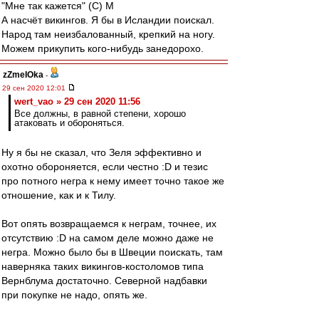
"Мне так кажется" (С) М
А насчёт викингов. Я бы в Исландии поискал.
Народ там неизбалованный, крепкий на ногу.
Можем прикупить кого-нибудь занедорохо.
zZmeIOka
-
29 сен 2020 12:01
wert_vao » 29 сен 2020 11:56
Все должны, в равной степени, хорошо
атаковать и обороняться.
Ну я бы не сказал, что Зеля эффективно и
охотно обороняется, если честно :D и тезис
про потного негра к нему имеет точно такое же
отношение, как и к Тилу.
Вот опять возвращаемся к неграм, точнее, их
отсутствию :D на самом деле можно даже не
негра. Можно было бы в Швеции поискать, там
наверняка таких викингов-костоломов типа
Вернблума достаточно. Северной надбавки
при покупке не надо, опять же.