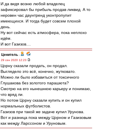
И да видя возню любой владелец
зафиксировал бы прибыль продав ликвид. А то
неровен час даунтренд уконтропупит
имеющихся. И тогда будет совсем плохой
день.
Ну вот сейчас есть атмосфера, пока неплохо
идём.
И вот Газизов....
Ценитель
-
29 сен 2020 12:23
Цорну сказали продать, он продал.
Выглядело это всё, конечно, жутковато.
Можно ли было избавиться от токсичного
Глушакова без золотого парашюта?
Смотрю на его нынешнюю карьеру и понимаю,
что вряд ли.
Но потом Цорну сказали купить и он купил
нормальных футболистов.
Газизов при такой же задаче купил Урунова.
Вот и разница пока между Цорном и Газизовым
как между Ларссоном и Уруновым.