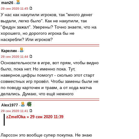
man26
-
29 сен 2020 11:45
У нас как накупили игроков, так "много денег
выдали, легко было". Как не накупили, так
"федун зажал". Уверены? Точно знаете, что на
хорошего, но дорогого игрока бы не
наскребли? Или игроков?
Карелин
-
29 сен 2020 11:44
Основательности в игре, вот прям, чтобы видно
было, пока нет. Но именно пока. Тут,
наверное,цифры помогут - сколько этот старт
совместных игр провёл. Чтобы замены были не
по поводу карточек и травм, а от хода матча
делались. Думаю, что ещё немного
Alex1977
-
29 сен 2020 11:41
zZmeIOka » 29 сен 2020 11:39
Ларссон это вообще супер покупка. Не знаю