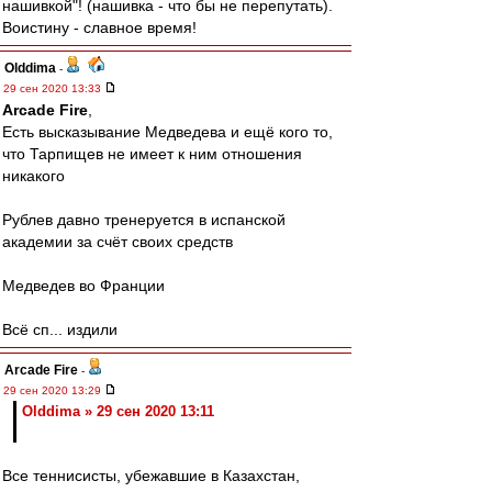
нашивкой"! (нашивка - что бы не перепутать).
Воистину - славное время!
Olddima
-
29 сен 2020 13:33
Arcade Fire
,
Есть высказывание Медведева и ещё кого то,
что Тарпищев не имеет к ним отношения
никакого
Рублев давно тренеруется в испанской
академии за счёт своих средств
Медведев во Франции
Всё сп... издили
Arcade Fire
-
29 сен 2020 13:29
Olddima » 29 сен 2020 13:11
Все теннисисты, убежавшие в Казахстан,