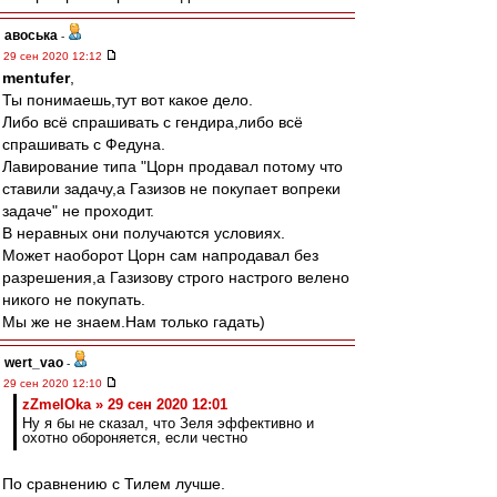
авоська
-
29 сен 2020 12:12
mentufer
,
Ты понимаешь,тут вот какое дело.
Либо всё спрашивать с гендира,либо всё
спрашивать с Федуна.
Лавирование типа "Цорн продавал потому что
ставили задачу,а Газизов не покупает вопреки
задаче" не проходит.
В неравных они получаются условиях.
Может наоборот Цорн сам напродавал без
разрешения,а Газизову строго настрого велено
никого не покупать.
Мы же не знаем.Нам только гадать)
wert_vao
-
29 сен 2020 12:10
zZmeIOka » 29 сен 2020 12:01
Ну я бы не сказал, что Зеля эффективно и
охотно обороняется, если честно
По сравнению с Тилем лучше.