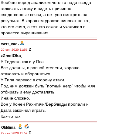
Вообще перед анализом чего-то надо всегда
включать логику и видеть причинно-
следственные связи, а не тупо смотреть на
результат. В хорошем урожае виноват не тот,
кто его снял, а тот, кто сажал и ухаживал в
процессе выращивания.
wert_vao
-
29 сен 2020 11:56
zZmeIOka
,
У Тедеско как и у Пса.
Все должны, в равной степени, хорошо
атаковать и обороняться.
У Тиля перекос в сторону атаки.
Под ним должен быть "потный негр" чтобы мяч
отбирать и ему доставлять.
Иначе сложно.
Вон у Коней Рахитичи/Верблюды пропали и
Дзага закончил играть.
Как-то так.
Olddima
-
29 сен 2020 11:52