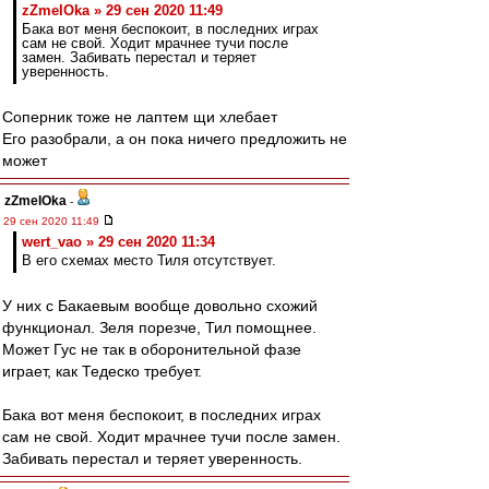
zZmeIOka » 29 сен 2020 11:49
Бака вот меня беспокоит, в последних играх
сам не свой. Ходит мрачнее тучи после
замен. Забивать перестал и теряет
уверенность.
Соперник тоже не лаптем щи хлебает
Его разобрали, а он пока ничего предложить не
может
zZmeIOka
-
29 сен 2020 11:49
wert_vao » 29 сен 2020 11:34
В его схемах место Тиля отсутствует.
У них с Бакаевым вообще довольно схожий
функционал. Зеля порезче, Тил помощнее.
Может Гус не так в оборонительной фазе
играет, как Тедеско требует.
Бака вот меня беспокоит, в последних играх
сам не свой. Ходит мрачнее тучи после замен.
Забивать перестал и теряет уверенность.