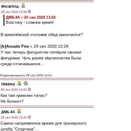
МосфОлд
-
29 сен 2020 13:58
ДМБ-84 » 29 сен 2020 13:42
Воистину - славное время!
В кремлёвской столовке обед закончился?
[b]Arcade Fire
» 29 сен 2020 13:29
У нас теперь фигуристки попёрли своими
фигурами. Чуть ранее кёрлингистки были
среди отличившихся...
Редактировалось 29 сен 2020 14:01
Olddima
-
29 сен 2020 13:55
Как там кремлин пэлас?
Не болеют?
ДМБ-84
-
29 сен 2020 13:42
Самое напряжённое время для тренерского
штаба "Спартака"...