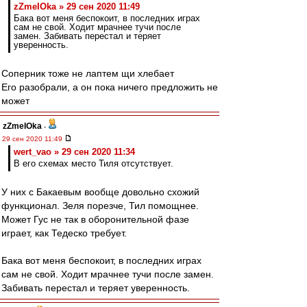
zZmeIOka » 29 сен 2020 11:49
Бака вот меня беспокоит, в последних играх
сам не свой. Ходит мрачнее тучи после
замен. Забивать перестал и теряет
уверенность.
Соперник тоже не лаптем щи хлебает
Его разобрали, а он пока ничего предложить не
может
zZmeIOka
-
29 сен 2020 11:49
wert_vao » 29 сен 2020 11:34
В его схемах место Тиля отсутствует.
У них с Бакаевым вообще довольно схожий
функционал. Зеля порезче, Тил помощнее.
Может Гус не так в оборонительной фазе
играет, как Тедеско требует.
Бака вот меня беспокоит, в последних играх
сам не свой. Ходит мрачнее тучи после замен.
Забивать перестал и теряет уверенность.