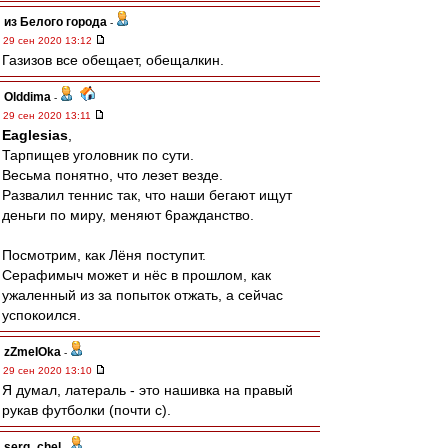
из Белого города
-
29 сен 2020 13:12
Газизов все обещает, обещалкин.
Olddima
-
29 сен 2020 13:11
Eaglesias
,
Тарпищев уголовник по сути.
Весьма понятно, что лезет везде.
Развалил теннис так, что наши бегают ищут
деньги по миру, меняют 6ражданство.
Посмотрим, как Лёня поступит.
Серафимыч может и нёс в прошлом, как
ужаленный из за попыток отжать, а сейчас
успокоился.
zZmeIOka
-
29 сен 2020 13:10
Я думал, латераль - это нашивка на правый
рукав футболки (почти с).
serg_chel
-