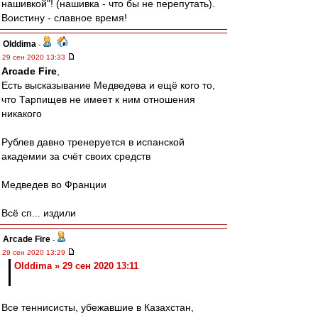
нашивкой"! (нашивка - что бы не перепутать).
Воистину - славное время!
Olddima
-
29 сен 2020 13:33
Arcade Fire
,
Есть высказывание Медведева и ещё кого то,
что Тарпищев не имеет к ним отношения
никакого
Рублев давно тренеруется в испанской
академии за счёт своих средств
Медведев во Франции
Всё сп... издили
Arcade Fire
-
29 сен 2020 13:29
Olddima » 29 сен 2020 13:11
Все теннисисты, убежавшие в Казахстан,