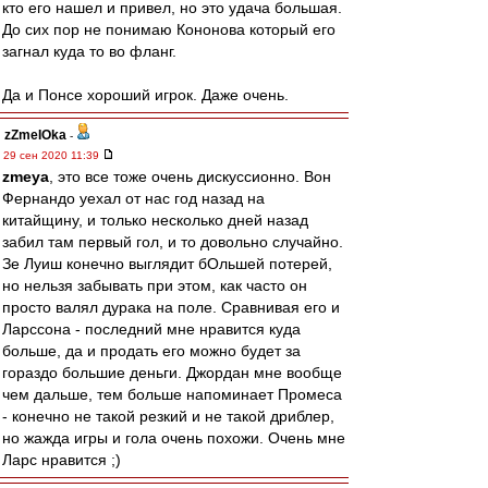
кто его нашел и привел, но это удача большая.
До сих пор не понимаю Кононова который его
загнал куда то во фланг.
Да и Понсе хороший игрок. Даже очень.
zZmeIOka
-
29 сен 2020 11:39
zmeya
, это все тоже очень дискуссионно. Вон
Фернандо уехал от нас год назад на
китайщину, и только несколько дней назад
забил там первый гол, и то довольно случайно.
Зе Луиш конечно выглядит бОльшей потерей,
но нельзя забывать при этом, как часто он
просто валял дурака на поле. Сравнивая его и
Ларссона - последний мне нравится куда
больше, да и продать его можно будет за
гораздо большие деньги. Джордан мне вообще
чем дальше, тем больше напоминает Промеса
- конечно не такой резкий и не такой дриблер,
но жажда игры и гола очень похожи. Очень мне
Ларс нравится ;)