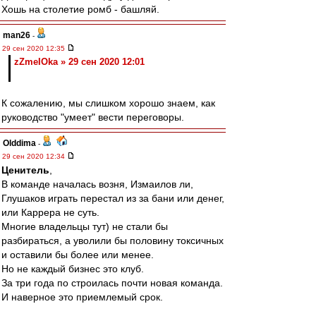
Хошь на столетие ромб - башляй.
man26
-
29 сен 2020 12:35
zZmeIOka » 29 сен 2020 12:01
К сожалению, мы слишком хорошо знаем, как
руководство "умеет" вести переговоры.
Olddima
-
29 сен 2020 12:34
Ценитель
,
В команде началась возня, Измаилов ли,
Глушаков играть перестал из за бани или денег,
или Каррера не суть.
Многие владельцы тут) не стали бы
разбираться, а уволили бы половину токсичных
и оставили бы более или менее.
Но не каждый бизнес это клуб.
За три года по строилась почти новая команда.
И наверное это приемлемый срок.