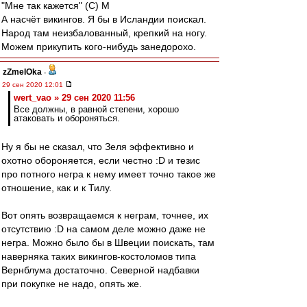
"Мне так кажется" (С) М
А насчёт викингов. Я бы в Исландии поискал.
Народ там неизбалованный, крепкий на ногу.
Можем прикупить кого-нибудь занедорохо.
zZmeIOka
-
29 сен 2020 12:01
wert_vao » 29 сен 2020 11:56
Все должны, в равной степени, хорошо
атаковать и обороняться.
Ну я бы не сказал, что Зеля эффективно и
охотно обороняется, если честно :D и тезис
про потного негра к нему имеет точно такое же
отношение, как и к Тилу.
Вот опять возвращаемся к неграм, точнее, их
отсутствию :D на самом деле можно даже не
негра. Можно было бы в Швеции поискать, там
наверняка таких викингов-костоломов типа
Вернблума достаточно. Северной надбавки
при покупке не надо, опять же.