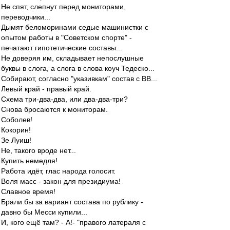
Не спят, слепнут перед мониторами,
переводчики...
Дымят беломоринами седые машинистки с
опытом работы в "Советском спорте" -
печатают гипотетические составы...
Не доверяя им, складывает непослушные
буквы в слога, а слога в слова коуч Тедеско...
Собирают, согласно "указивкам" состав с ВВ...
Левый край - правый край.
Схема три-два-два, или два-два-три?
Снова бросаются к мониторам.
Соболев!
Кокорин!
Зе Луиш!
Не, такого вроде нет...
Купить немедля!
Работа идёт, глас народа голосит.
Воля масс - закон для президиума!
Славное время!
Брали бы за вариант состава по рублику -
давно бы Месси купили...
И, кого ещё там? - А!- "правого латераля с