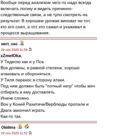
Вообще перед анализом чего-то надо всегда
включать логику и видеть причинно-
следственные связи, а не тупо смотреть на
результат. В хорошем урожае виноват не тот,
кто его снял, а тот, кто сажал и ухаживал в
процессе выращивания.
wert_vao
-
29 сен 2020 11:56
zZmeIOka
,
У Тедеско как и у Пса.
Все должны, в равной степени, хорошо
атаковать и обороняться.
У Тиля перекос в сторону атаки.
Под ним должен быть "потный негр" чтобы мяч
отбирать и ему доставлять.
Иначе сложно.
Вон у Коней Рахитичи/Верблюды пропали и
Дзага закончил играть.
Как-то так.
Olddima
-
29 сен 2020 11:52