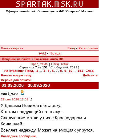
Официальный сайт болельщиков ФК "Спартак" Москва
Полная версия
Вход
•
Регистрация
FAQ
•
Поиск
Общение на сайте
Гостевая книга ВВ
»
Пред. тема
|
След. тема
Страница
7
из
151
[ Сообщений: 7522 ]
На страницу
Пред.
1
...
4
,
5
,
6
,
7
,
8
,
9
,
10
...
151
След.
Начать новую тему
Добавить
Версия для печати
01.09.2020 - 30.09.2020
wert_vao
-
29 сен 2020 13:58
У Динамы Новиков в отставку.
Кто там следующий на плаху...
Следующие матчи у них с Краснодаром и
Конюшней.
Вселяет надежду. Может на эмоциях упрутся.
Последнее сообщение