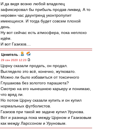
И да видя возню любой владелец
зафиксировал бы прибыль продав ликвид. А то
неровен час даунтренд уконтропупит
имеющихся. И тогда будет совсем плохой
день.
Ну вот сейчас есть атмосфера, пока неплохо
идём.
И вот Газизов....
Ценитель
-
29 сен 2020 12:23
Цорну сказали продать, он продал.
Выглядело это всё, конечно, жутковато.
Можно ли было избавиться от токсичного
Глушакова без золотого парашюта?
Смотрю на его нынешнюю карьеру и понимаю,
что вряд ли.
Но потом Цорну сказали купить и он купил
нормальных футболистов.
Газизов при такой же задаче купил Урунова.
Вот и разница пока между Цорном и Газизовым
как между Ларссоном и Уруновым.