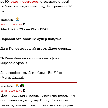
ps РУ
ведет переговоры
о возврате старой
эмблемы в следующем году. Не прошло и 30
лет.
RedQuite
-
29 сен 2020 12:01
Alex1977 » 29 сен 2020 11:41
Ларссон это вообще супер покупка...
Да и Понсе хороший игрок. Даже очень...
"А Иван Иваныч - вообще саксофонист
мирового уровня...
Да и вообще, мы Джаз-банд - Во!!!" ))))
(Мы из Джаза).
mentufer
-
29 сен 2020 12:00
Цорн продавал игроков, потому что перед ним
поставили такую задачу. Перед Газизовым
такая задача не стоит, потому он и не продаёт