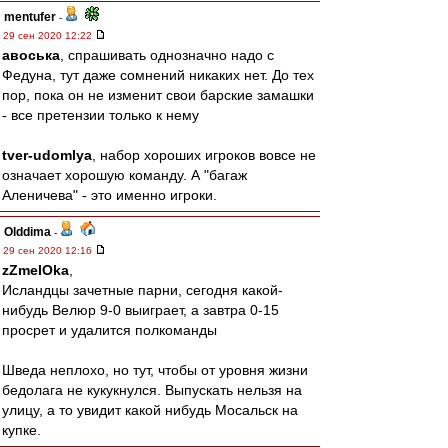
mentufer
-
29 сен 2020 12:22
авоська
, спрашивать однозначно надо с
Федуна, тут даже сомнений никаких нет. До тех
пор, пока он не изменит свои барские замашки
- все претензии только к нему
tver-udomlya
, набор хороших игроков вовсе не
означает хорошую команду. А "багаж
Аленичева" - это именно игроки.
Olddima
-
29 сен 2020 12:16
zZmeIOka
,
Исландцы зачетные парни, сегодня какой-
нибудь Велюр 9-0 выиграет, а завтра 0-15
просрет и удалится полкоманды
Шведа неплохо, но тут, чтобы от уровня жизни
бедолага не кукукнулся. Выпускать нельзя на
улицу, а то увидит какой нибудь Мосальск на
купке.