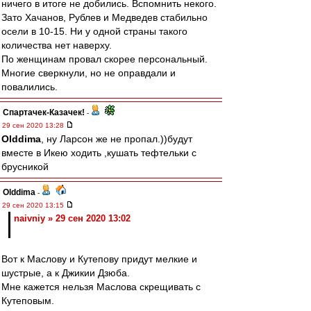
ничего в итоге не добились. Вспомнить некого.
Зато Хачанов, Рублев и Медведев стабильно
осели в 10-15. Ни у одной страны такого
количества нет наверху.
По женщинам провал скорее персональный.
Многие сверкнули, но не оправдали и
повалились.
Спартачек-Казачек!
-
29 сен 2020 13:28
Olddima
, ну Ларсон же не пропал.))будут
вместе в Икею ходить ,кушать тефтельки с
брусникой
Olddima
-
29 сен 2020 13:15
naivniy » 29 сен 2020 13:02
Вот к Маслову и Кутепову придут мелкие и
шустрые, а к Джикии Дзюба.
Мне кажется нельзя Маслова скрещивать с
Кутеповым.