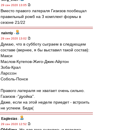
29 сен 2020 13:05
Вместо правого латераля Гизизов пообещал
правильный ромб на 3 комплект формы в
сезоне 21/22
naivniy
-
29 сен 2020 13:02
Думаю, что в субботу сыграем в следующем
составе (вернее, я бы выставил такой состав):
Макси
Маслов-Кутепов-Жиго-Джик-Айртон
Зоба-Крал
Ларссон
Соболь-Понсе
Правого латераля не хватает очень сильно.
Газизов -"дуойка".
Даже, если на этой неделе приедет - встроить
не успеем. Беда(
Eaglesias
-
29 сен 2020 12:52
Olddima
, Не для того судились и возились,