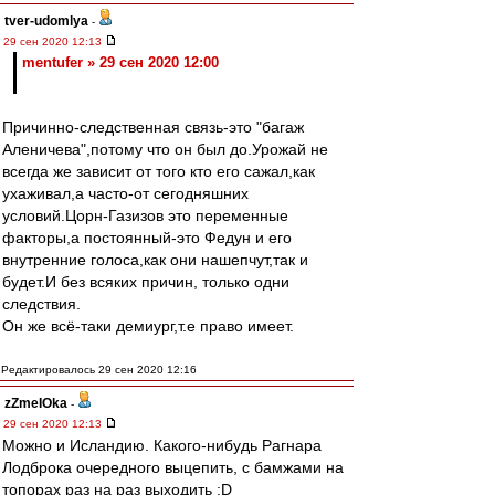
tver-udomlya
-
29 сен 2020 12:13
mentufer » 29 сен 2020 12:00
Причинно-следственная связь-это "багаж
Аленичева",потому что он был до.Урожай не
всегда же зависит от того кто его сажал,как
ухаживал,а часто-от сегодняшних
условий.Цорн-Газизов это переменные
факторы,а постоянный-это Федун и его
внутренние голоса,как они нашепчут,так и
будет.И без всяких причин, только одни
следствия.
Он же всё-таки демиург,т.е право имеет.
Редактировалось 29 сен 2020 12:16
zZmeIOka
-
29 сен 2020 12:13
Можно и Исландию. Какого-нибудь Рагнара
Лодброка очередного выцепить, с бамжами на
топорах раз на раз выходить :D