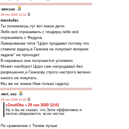
авоська
-
29 сен 2020 12:12
mentufer
,
Ты понимаешь,тут вот какое дело.
Либо всё спрашивать с гендира,либо всё
спрашивать с Федуна.
Лавирование типа "Цорн продавал потому что
ставили задачу,а Газизов не покупает вопреки
задаче" не проходит.
В неравных они получаются условиях.
Может наоборот Цорн сам напродавал без
разрешения,а Газизову строго настрого велено
никого не покупать.
Мы же не знаем.Нам только гадать)
wert_vao
-
29 сен 2020 12:10
zZmeIOka » 29 сен 2020 12:01
Ну я бы не сказал, что Зеля эффективно и
охотно обороняется, если честно
По сравнению с Тилем лучше.