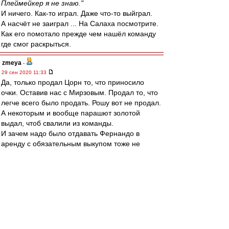
Плеймейкер я не знаю."
И ничего. Как-то играл. Даже что-то выйграл.
А насчёт не заиграл ... На Салаха посмотрите.
Как его помотало прежде чем нашёл команду
где смог раскрыться.
zmeya
-
29 сен 2020 11:33
Да, только продал Цорн то, что приносило
очки. Оставив нас с Мирзовым. Продал то, что
легче всего было продать. Рошу вот не продал.
А некоторым и вообще парашют золотой
выдал, чтоб свалили из команды.
И зачем надо было отдавать Фернандо в
аренду с обязательным выкупом тоже не
понятно. В итоге имеем дырку в центре и
Зобнина на фланге.
Тот ещё делец, словом.
нынешний хоть активы не распродаёт по
бросовой цене.
zZmeIOka
-
29 сен 2020 11:27