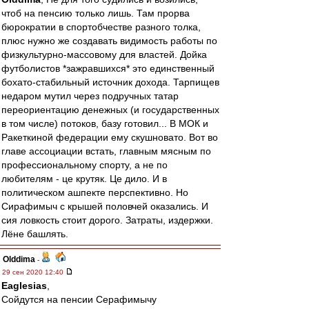
чтоб на пенсию только лишь. Там прорва
бюрократии в спортобчестве разного толка,
плюс нужно же создавать видимость работы по
физкультурно-массовому для властей. Дойка
футболистов *зажравшихся* это единственный
бохато-стабильный источник дохода. Тарпищев
недаром мутил через подручных татар
переориентацию денежных (и государственных
в том числе) потоков, базу готовил... В МОК и
Ракеткиной федерации ему скушновато. Вот во
главе ассоциации встать, главным мясным по
профессиональному спорту, а не по
любителям - це крутяк. Це дило. И в
политическом ашпекте перспективно. Но
Сирафимыч с крышей половчей оказались. И
сия ловкость стоит дорого. Затраты, издержки.
Лёне башлять.
Olddima
-
29 сен 2020 12:40
Eaglesias
,
Сойдутся на пенсии Серафимычу