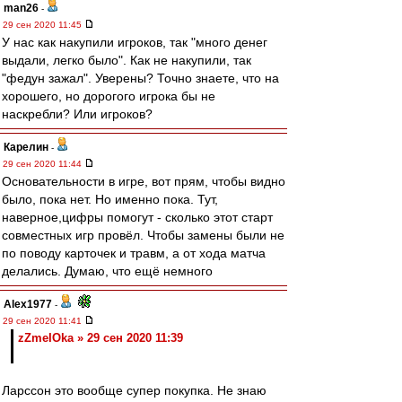
man26
-
29 сен 2020 11:45
У нас как накупили игроков, так "много денег
выдали, легко было". Как не накупили, так
"федун зажал". Уверены? Точно знаете, что на
хорошего, но дорогого игрока бы не
наскребли? Или игроков?
Карелин
-
29 сен 2020 11:44
Основательности в игре, вот прям, чтобы видно
было, пока нет. Но именно пока. Тут,
наверное,цифры помогут - сколько этот старт
совместных игр провёл. Чтобы замены были не
по поводу карточек и травм, а от хода матча
делались. Думаю, что ещё немного
Alex1977
-
29 сен 2020 11:41
zZmeIOka » 29 сен 2020 11:39
Ларссон это вообще супер покупка. Не знаю