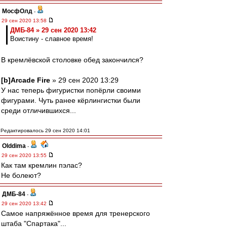
МосфОлд
-
29 сен 2020 13:58
ДМБ-84 » 29 сен 2020 13:42
Воистину - славное время!
В кремлёвской столовке обед закончился?
[b]Arcade Fire
» 29 сен 2020 13:29
У нас теперь фигуристки попёрли своими
фигурами. Чуть ранее кёрлингистки были
среди отличившихся...
Редактировалось 29 сен 2020 14:01
Olddima
-
29 сен 2020 13:55
Как там кремлин пэлас?
Не болеют?
ДМБ-84
-
29 сен 2020 13:42
Самое напряжённое время для тренерского
штаба "Спартака"...