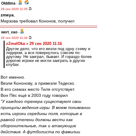
Olddima
-
29 сен 2020 11:35
zmeya
,
Мирзова требовал Кононов, получил
wert_vao
-
29 сен 2020 11:34
zZmeIOka » 29 сен 2020 11:16
Другое дело, что его везли под одну схему и
лидером, а все повернулось совсем по-
другому. Не заиграл, бывает. И гораздо более
дорогие игроки не могли заиграть в других
клубах.
Вот именно.
Везли Кононову, а привезли Тедеско.
В его схемах место Тиля отсутствует.
Вон Пёс ещё в 2003 году говорил
"У каждого тренера существуют свои
принципы ведения игры. В моем понимании
есть игроки середины поля, которые в
равной степени должны вести как
оборонительные, так и атакующие
действия. А футболиста по фамилии