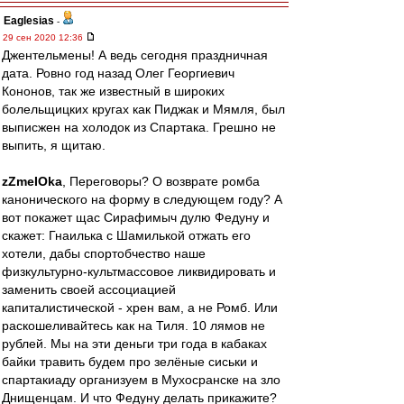
Eaglesias
-
29 сен 2020 12:36
Джентельмены! А ведь сегодня праздничная
дата. Ровно год назад Олег Георгиевич
Кононов, так же известный в широких
болельщицких кругах как Пиджак и Мямля, был
выписжен на холодок из Спартака. Грешно не
выпить, я щитаю.
zZmeIOka
, Переговоры? О возврате ромба
канонического на форму в следующем году? А
вот покажет щас Сирафимыч дулю Федуну и
скажет: Гнаилька с Шамилькой отжать его
хотели, дабы спортобчество наше
физкультурно-культмассовое ликвидировать и
заменить своей ассоциацией
капиталистической - хрен вам, а не Ромб. Или
раскошеливайтесь как на Тиля. 10 лямов не
рублей. Мы на эти деньги три года в кабаках
байки травить будем про зелёные сиськи и
спартакиаду организуем в Мухосранске на зло
Днищенцам. И что Федуну делать прикажите?