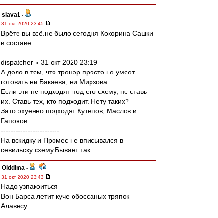
slava1
-
31 окт 2020 23:45
Врёте вы всё,не было сегодня Кокорина Сашки
в составе.
dispatcher » 31 окт 2020 23:19
А дело в том, что тренер просто не умеет
готовить ни Бакаева, ни Мирзова.
Если эти не подходят под его схему, не ставь
их. Ставь тех, кто подходит. Нету таких?
Зато охуенно подходят Кутепов, Маслов и
Гапонов.
------------------------
На вскидку и Промес не вписывался в
севильску схему.Бывает так.
Olddima
-
31 окт 2020 23:43
Надо узпакоиться
Вон Барса летит куче обоссаных тряпок
Алавесу