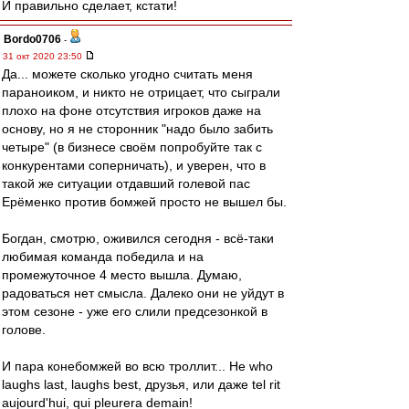
И правильно сделает, кстати!
Bordo0706
-
31 окт 2020 23:50
Да... можете сколько угодно считать меня
параноиком, и никто не отрицает, что сыграли
плохо на фоне отсутствия игроков даже на
основу, но я не сторонник "надо было забить
четыре" (в бизнесе своём попробуйте так с
конкурентами соперничать), и уверен, что в
такой же ситуации отдавший голевой пас
Ерёменко против бомжей просто не вышел бы.
Богдан, смотрю, оживился сегодня - всё-таки
любимая команда победила и на
промежуточное 4 место вышла. Думаю,
радоваться нет смысла. Далеко они не уйдут в
этом сезоне - уже его слили предсезонкой в
голове.
И пара конебомжей во всю троллит... He who
laughs last, laughs best, друзья, или даже tel rit
aujourd'hui, qui pleurera demain!