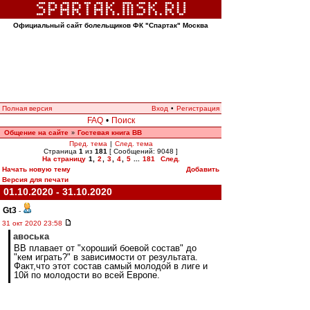
Официальный сайт болельщиков ФК "Спартак" Москва
Полная версия
Вход
•
Регистрация
FAQ
•
Поиск
Общение на сайте
Гостевая книга ВВ
»
Пред. тема
|
След. тема
Страница
1
из
181
[ Сообщений: 9048 ]
На страницу
1
,
2
,
3
,
4
,
5
...
181
След.
Начать новую тему
Добавить
Версия для печати
01.10.2020 - 31.10.2020
Gt3
-
31 окт 2020 23:58
авоська
ВВ плавает от "хороший боевой состав" до
"кем играть?" в зависимости от результата.
Факт,что этот состав самый молодой в лиге и
10й по молодости во всей Европе.