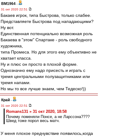
BM1964
-
31 окт 2020 22:51
Бакаев игрок, типа Быстрова, только слабее.
Представляете Быстрова под нападающими?
Ну вот.
Единственная потенциально возможная роль
Бакаева в "этом" Спартаке - роль свободного
художника,
типа Промеса. Но для этого ему объективно не
хватает класса.
Ну и плюс он просто в плохой форме.
Однозначно ему надо присесть и играть с
тремя центральными полузащитниками или
тремя напами.
Но мы то все лучше знаем, чем Тедеско!))
Край
-
31 окт 2020 22:51
Romans131 » 31 окт 2020, 18:58
Почему поменяли Понсе, а не Ларссона????
Швед тоже порол весь матч.
У меня плохое предчувствие появилось,когда