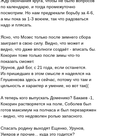
Жду окончания круга, чтобы не было вопросов
по календарю, и тогда промежуточно
посмотрим. Но нам предрекали борьбу за 4-6,
а мы пока за 1-3 воюем, так что радоваться
надо и плясать.
Ясно, что Мозес только после зимнего сбора
заиграет в свою силу. Видно, что может и
видно, что даже вполноги создаёт - вписать бы.
Кокорин тоже только после зимы что-то
показать сможет.
Урунов, дай Бог, с 21 года, если останется.
Из пришедших в этом смысле я надеялся на
Глушенкова здесь и сейчас, потому что там и
цельность и характер и умение, но вот так((
А теперь кого выпускать Доменико? Бакаев -1,
Кокорин растворяется на поле, Соболев был
готов максимум на полчаса и был перезаряжен
- видно, что недоволен ролью запасного.
Спасать родину выходят Ещенко, Урунов,
Умяров и прочие... куда это годится?