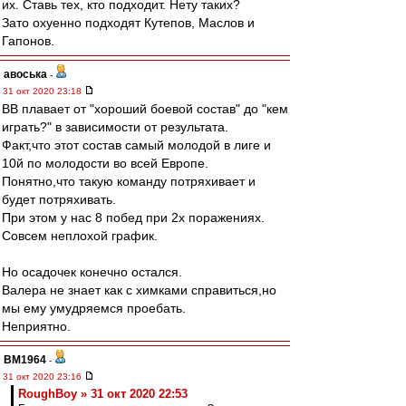
их. Ставь тех, кто подходит. Нету таких?
Зато охуенно подходят Кутепов, Маслов и
Гапонов.
авоська
-
31 окт 2020 23:18
ВВ плавает от "хороший боевой состав" до "кем
играть?" в зависимости от результата.
Факт,что этот состав самый молодой в лиге и
10й по молодости во всей Европе.
Понятно,что такую команду потряхивает и
будет потряхивать.
При этом у нас 8 побед при 2х поражениях.
Совсем неплохой график.
Но осадочек конечно остался.
Валера не знает как с химками справиться,но
мы ему умудряемся проебать.
Неприятно.
BM1964
-
31 окт 2020 23:16
RoughBoy » 31 окт 2020 22:53