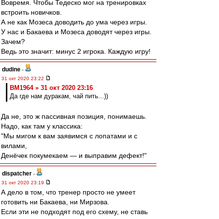
Вовремя. Чтобы Тедеско мог на тренировках
встроить новичков.
А не как Мозеса доводить до ума через игры.
У нас и Бакаева и Мозеса доводят через игры.
Зачем?
Ведь это значит: минус 2 игрока. Каждую игру!
dudine
-
31 окт 2020 23:22
BM1964 » 31 окт 2020 23:16
Да где нам дуракам, чай пить...))
Да не, это ж пассивная позиция, понимаешь.
Надо, как там у классика:
"Мы мигом к вам заявимся с лопатами и с
вилами,
Денёчек покумекаем — и выправим дефект!"
dispatcher
-
31 окт 2020 23:19
А дело в том, что тренер просто не умеет
готовить ни Бакаева, ни Мирзова.
Если эти не подходят под его схему, не ставь