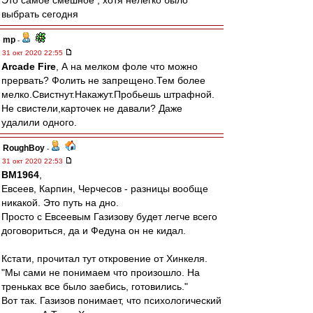
Это самое смешное , хотя нелегко было
выбрать сегодня
mp
-
31 окт 2020 22:55
Arcade Fire
, А на мелком фоле что можно
прервать? Фолить не запрещено.Тем более
мелко.Свистнут.Накажут.Пробьешь штрафной.
Не свистели,карточек не давали? Даже
удалили одного.
RoughBoy
-
31 окт 2020 22:53
BM1964
,
Евсеев, Карпин, Черчесов - разницы вообще
никакой. Это путь на дно.
Просто с Евсеевым Газизову будет легче всего
договориться, да и Федуна он не кидал.
Кстати, прочитал тут откровение от Хинкеля.
"Мы сами не понимаем что произошло. На
треньках все было заебись, готовились."
Вот так. Газизов понимает, что психологический