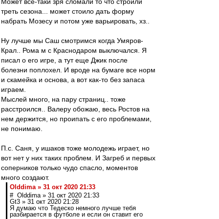
Может всё-таки зря сломали то что строили
треть сезона... может стоило дать форму
набрать Мозесу и потом уже варьировать, хз..
Ну лучше мы Саш смотримся когда Умяров-
Крал.. Рома м с Краснодаром выключался. Я
писал о его игре, а тут еще Джик после
болезни поплохел. И вроде на бумаге все норм
и скамейка и основа, а вот как-то без запаса
играем.
Мыслей много, на пару страниц.. тоже
расстроился.. Валеру обожаю, весь Ростов на
нем держится, но проипать с его проблемами,
не понимаю.
П.с. Саня, у ишаков тоже молодежь играет, но
вот нет у них таких проблем. И Загреб и первых
соперников только чудо спасло, моментов
много создают.
Olddima » 31 окт 2020 21:33
# Olddima » 31 окт 2020 21:33
Gt3 » 31 окт 2020 21:28
Я думаю что Тедеско немного лучше тебя
разбирается в футболе и если он ставит его