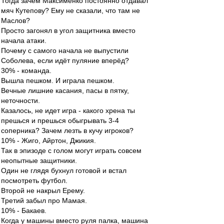
Тогда зачем Максименко постоянно отдавал
мяч Кутепову? Ему не сказали, что там не
Маслов?
Просто загонял в угол защитника вместо
начала атаки.
Почему с самого начала не выпустили
Соболева, если идёт пуляние вперёд?
30% - команда.
Вышла пешком. И играла пешком.
Вечные лишние касания, пасы в пятку,
неточности.
Казалось, не идет игра - какого хрена ты
прешься и прешься обыгрывать 3-4
соперника? Зачем лезть в кучу игроков?
10% - Жиго, Айртон, Джикия.
Так в эпизоде с голом могут играть совсем
неопытные защитники.
Один не глядя бухнул готовой и встал
посмотреть футбол.
Второй не накрыл Ерему.
Третий забыл про Мамая.
10% - Бакаев.
Когда у машины вместо руля палка, машина