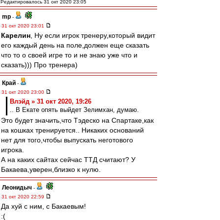
Редактировалось 31 окт 2020 23:05
mp
-
31 окт 2020 23:01
Карелин
, Ну если игрок тренеру,который видит
его каждый день на поле,должен еще сказать
что то о своей игре то и не знаю уже что и
сказать))) Про тренера)
Край
-
31 окт 2020 23:00
Влэйд » 31 окт 2020, 19:26
.. В Екате опять выйдет Зелимхан, думаю.
Это будет значить,что Тэдеско на Спартаке,как
на кошках тренируется.. Никаких оснований
нет для того,чтобы выпускать неготового
игрока.
А на каких сайтах сейчас ТТД считают? У
Бакаева,уверен,близко к нулю.
Леонидыч
-
31 окт 2020 22:59
Да хуй с ним, с Бакаевым!
:(