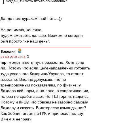
Богдан, ты хоть что-то понимаешь?
Да где нам дуракам, чай пить...))
Не понимаю, конечно.
Будем смотреть дальше. Возможно сегодня
был просто "не наш день".
Карелин
-
31 окт 2020 23:16
mp,
может и не тянут, неизвестно. Хотя вряд
ли. Потому что если целенаправленно готовить
туда условного Кокорина/Урунова, то станет
известно. Вполне допускаю, что по
тренировочным показателям, по физике, у
Бакаева всё норм, а на поле, в сопротивлении,
голова не срабатывает. Но ТШ терпит, надеясь.
Потому и пишу, что совсем не зазорно самому
Бакаеву и сказать. В интересах команды,нет?
Как Зобнин играл на ПФ, и приносил пользу
В чём я неправ?