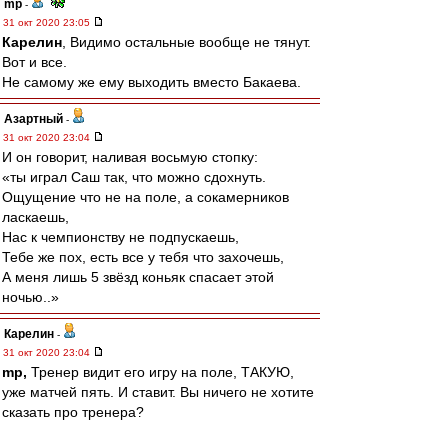
mp
-
31 окт 2020 23:05
Карелин
, Видимо остальные вообще не тянут.
Вот и все.
Не самому же ему выходить вместо Бакаева.
Азартный
-
31 окт 2020 23:04
И он говорит, наливая восьмую стопку:
«ты играл Саш так, что можно сдохнуть.
Ощущение что не на поле, а сокамерников
ласкаешь,
Нас к чемпионству не подпускаешь,
Тебе же пох, есть все у тебя что захочешь,
А меня лишь 5 звёзд коньяк спасает этой
ночью..»
Карелин
-
31 окт 2020 23:04
mp,
Тренер видит его игру на поле, ТАКУЮ,
уже матчей пять. И ставит. Вы ничего не хотите
сказать про тренера?