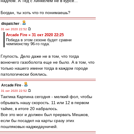
надлом. А Тед с Хинкелем не в курсе...
Богдан, ты хоть что-то понимаешь?
dispatcher
-
31 окт 2020 22:52
Arcade Fire » 31 окт 2020 22:25
Победа в этом сезоне будет сравни
чемпионству 96-го года.
Глупость. Дело даже не в том, что тогда
вонючего газоболота еще не было. А в том, что
только нашего имени тогда в каждом городе
патологически боялись.
Arcade Fire
-
31 окт 2020 22:52
Тактика Карпина сегодня - мелкий фол, чтобы
обрывать нашу скорость. 11 или 12 в первом
тайме, в итоге 20 набралось.
Все это мог и должен был прервать Мешков,
если бы посадил на карты сразу этих
пошляковых-каджидауничей.