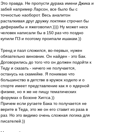
Это правда. Не пропусти дурака имени Джика и
забей например Ларсон, все было бы с
точностью наоборот. Весь аналитон
расталкивая друг дружку локтями строчил бы
диферамбы и яжеговопил.)))) Ну может неск
человек написали бы в 150 раз что поздно
купили ПЗ и поэтому проипали ишакам.))
Тренд и пазл сложился, во-первых, нужен
обязательно виновник. Он найден - это Бак.
Договорились до того что он должен подойти к
Теду и сказать - ничего не получается,
останусь на скамейке. Я понимаю что
большинство в детстве в кружок ходило и о
спорте имеет представление как я о ядерной
физике, но я же не пищу тематических
форумах о Бозоне Хиггса.))
Причем если ругаете Бака то получается не
верите в Теда, это же он его ставит из раза в
раз. Но это видимо очень сложная логика для
писателей.))