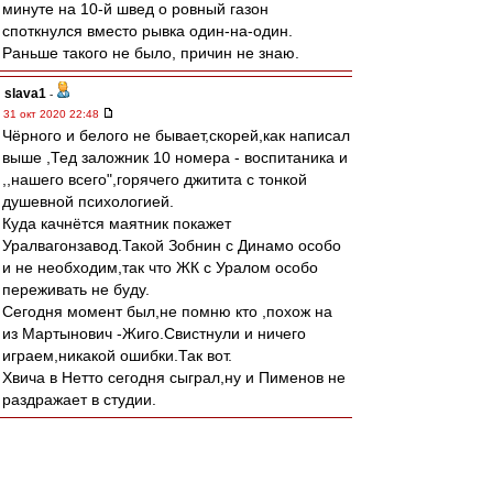
минуте на 10-й швед о ровный газон
споткнулся вместо рывка один-на-один.
Раньше такого не было, причин не знаю.
slava1
-
31 окт 2020 22:48
Чёрного и белого не бывает,скорей,как написал
выше ,Тед заложник 10 номера - воспитаника и
,,нашего всего",горячего джитита с тонкой
душевной психологией.
Куда качнётся маятник покажет
Уралвагонзавод.Такой Зобнин с Динамо особо
и не необходим,так что ЖК с Уралом особо
переживать не буду.
Сегодня момент был,не помню кто ,похож на
из Мартынович -Жиго.Свистнули и ничего
играем,никакой ошибки.Так вот.
Хвича в Нетто сегодня сыграл,ну и Пименов не
раздражает в студии.
dudine
-
31 окт 2020 22:41
RedQuite » 31 окт 2020 22:13