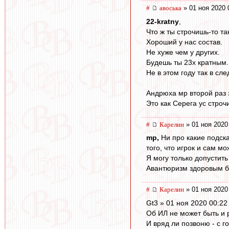
#
авоська
» 01 ноя 2020 
22-kratny
,
Что ж ты строчишь-то та
Хороший у нас состав.
Не хуже чем у других.
Будешь ты 23х кратным
Не в этом году так в с
Андрюха мр второй раз 
Это как Серега ус стро
#
Карелин
» 01 ноя 2020
mp,
Ни про какие подска
того, что игрок и сам 
Я могу только допустить
Авантюризм здоровым быт
#
Карелин
» 01 ноя 2020
Gt3 » 01 ноя 2020 00:22
Об ИЛ не может быть и 
И вряд ли позвоню - с 