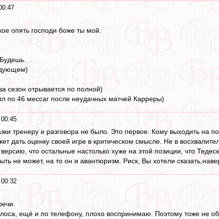
00:47
кое опять господи боже ты мой.
.Будешь.
ледующем)
за сезон отрывается по полной)
чил по 46 мессаг после неудачных матчей Карреры)
 00:45
зки тренеру и разговора не было. Это первое. Кому выходить на по
может дать оценку своей игре в критическом смысле. Не в восхвал
 версию, что остальные настолько хуже на этой позиции, что Тедеск
ь не может, на то он и авантюризм. Риск, Вы хотели сказать,наве
 00:32
речи.
голоса, ещё и по телефону, плохо воспринимаю. Поэтому тоже не о