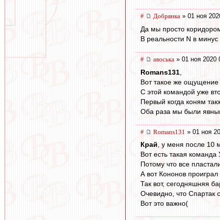
#
Добрянка
» 01 ноя 202
Да мы просто коридоро
В реальности N в минус 
#
авоська
» 01 ноя 2020 
Romans131
,
Вот такое же ощущение 
С этой командой уже вто
Первый когда коням так
Оба раза мы были явны
#
Romans131
» 01 ноя 20
Край
, у меня после 10 
Вот есть такая команда 
Потому что все пластал
А вот Кононов проиграл 
Так вот, сегодняшняя ба
Очевидно, что Спарта
Вот это важно(