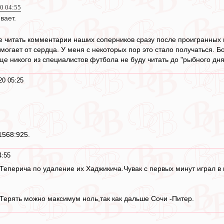
20 04:55
вает.
не читать комментарии наших соперников сразу после проигранных
огает от сердца. У меня с некоторых пор это стало получаться. Бо
 никого из специалистов футбола не буду читать до "рыбного дня
20 05:25
 1568:925.
4:55
Теперича по удаление их Хаджикича.Чувак с первых минут играл в 
Терять можно максимум ноль,так как дальше Сочи -Питер.