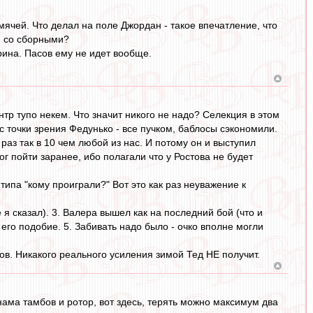
ячей. Что делал на поле Джордан - такое впечатление, что
и со сборными?
ина. Пасов ему не идет вообще.
тр тупо некем. Что значит никого не надо? Cелекция в этом
с точки зрения Федунько - все пучком, баблосы сэкономили.
раз так в 10 чем любой из нас. И потому он и выступил
г пойти заранее, ибо полагали что у Ростова не будет
типа "кому проиграли?" Вот это как раз неуважение к
 я сказал). 3. Валера вышел как на последний бой (что и
его подобие. 5. Забивать надо было - очко вполне могли
ов. Никакого реального усиления зимой Тед НЕ получит.
нама тамбов и ротор, вот здесь, терять можно максимум два