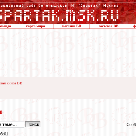
оманда
карта мира
магазин ВВ
гостевая ВВ
ф
вая книга ВВ
20
Сооб
08:01