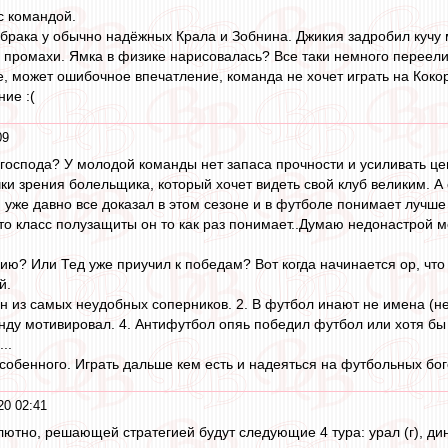
с командой.
рака у обычно надёжных Крала и Зобнина. Джикия задробил кучу м
и промахи. Ямка в физике нарисовалась? Все таки немного переел
 может ошибочное впечатление, команда не хочет играть на Кокор
ие :(
09
 господа? У молодой команды нет запаса прочности и усиливать цен
ки зрения болельщика, который хочет видеть свой клуб великим. А 
 уже давно все доказал в этом сезоне и в футболе понимает лучше 
о класс полузащиты он то как раз понимает..Думаю недонастрой мо
ю? Или Тед уже приучил к победам? Вот когда начинается ор, что 
й.
ин из самых неудобных соперников. 2. В футбол инают не имена (не
нду мотивировал. 4. Антифутбол опяь победил футбол или хотя бы 
..
особенного. Играть дальше кем есть и надеяться на футбольных бог
20 02:41
лютно, решающей стратегией будут следующие 4 тура: урал (г), ди