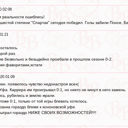
0 02:08
м реальности ошиблись!
шестой степени "Спартак" сегодня победил. Голы забили Понсе, Ба
01:21
осталось.
рой раз.
же безвольно и безыдейно проебали в прошлом сезоне 0-2.
ми фаворитами,кстати
20 01:09
мин. появилось чувство недонастроя всех(
Уфа. Каррера им проигрывал 0:1, но никто не кинул в него камень.
ись, рубились и землю жрали.
тоже 0:1, только от той игры блевать хотелось.
ранка гораздо ближе к кононовской уфе.
к сыграл гораздо НИЖЕ СВОИХ ВОЗМОЖНОСТЕЙ!!!!