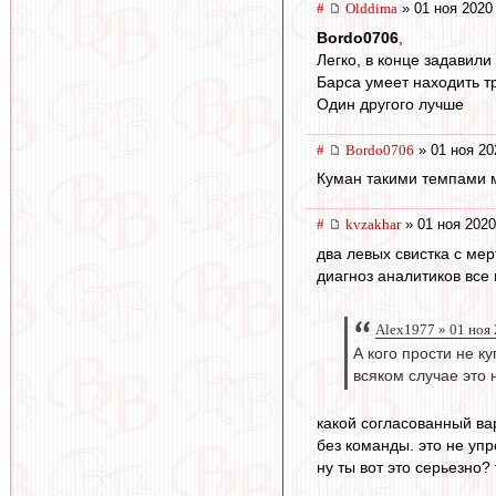
#
Olddima
» 01 ноя 2020
Bordo0706
,
Легко, в конце задавили 
Барса умеет находить т
Один другого лучше
#
Bordo0706
» 01 ноя 20
Куман такими темпами м
#
kvzakhar
» 01 ноя 2020
два левых свистка с мер
диагноз аналитиков все
Alex1977 » 01 ноя
А кого прости не к
всяком случае это 
какой согласованный вар
без команды. это не упр
ну ты вот это серьезно? 