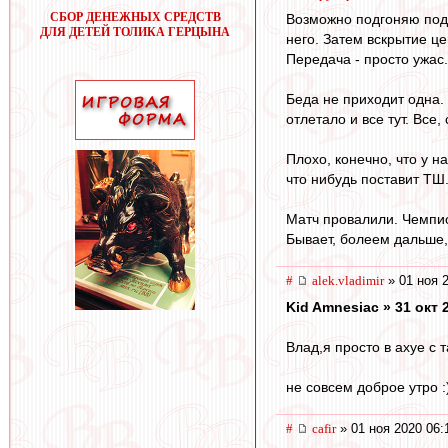
СБОР ДЕНЕЖНЫХ СРЕДСТВ
Возможно подгоняю под 
ДЛЯ ДЕТЕЙ ТОЛИКА ГЕРЦЫНА
него. Затем вскрытие це
Передача - просто ужас.
Беда не приходит одна.
отлетало и все тут. Все,
Плохо, конечно, что у н
что нибудь поставит ТШ
Матч провалили. Чемпио
Бывает, болеем дальше, 
#
alek.vladimir
» 01 ноя 
Kid Amnesiac » 31 окт 
Влад,я просто в ахуе с 
не совсем доброе утро :
#
cafir
» 01 ноя 2020 06: