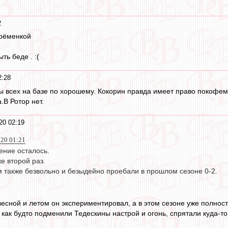
2
Ерёменкой
ыть беде . :(
2:28
ы всех на базе по хорошему. Кокорин правда имеет право покофема
.В Ротор нет.
20 02:19
020 01:21
ение осталось.
е второй раз.
м также безвольно и безыдейно проебали в прошлом сезоне 0-2.
весной и летом он экспериментировал, а в этом сезоне уже полнос
 как будто подменили Тедескины настрой и огонь, спрятали куда-то