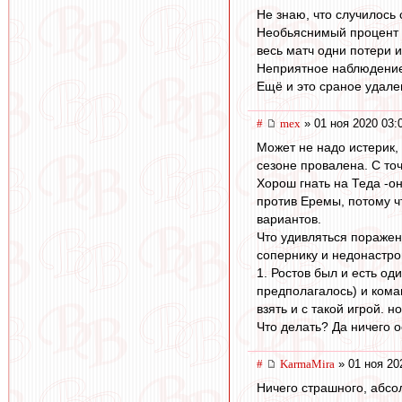
Не знаю, что случилось 
Необьяснимый процент б
весь матч одни потери 
Неприятное наблюдение,
Ещё и это сраное удален
#
mex
» 01 ноя 2020 03:
Может не надо истерик,
сезоне провалена. С точ
Хорош гнать на Теда -он
против Еремы, потому чт
вариантов.
Что удивляться поражени
сопернику и недонастро
1. Ростов был и есть од
предполагалось) и кома
взять и с такой игрой. но.
Что делать? Да ничего 
#
KarmaMira
» 01 ноя 20
Ничего страшного, абсо