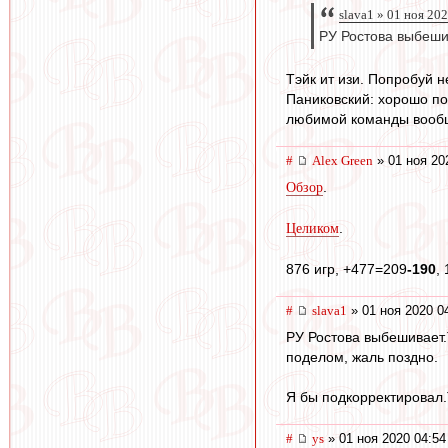
slava1 » 01 ноя 20
РУ Ростова выбеши
Тэйк ит изи. Попробуй 
Паниковский: хорошо пом
любимой команды вообще
#
Alex Green
» 01 ноя 20
.
Обзор
.
Целиком
876 игр, +477=209
-190
,
#
slava1
» 01 ноя 2020 0
РУ Ростова выбешивает.
поделом, жаль поздно.
Я бы подкорректировал.
#
ys
» 01 ноя 2020 04:54