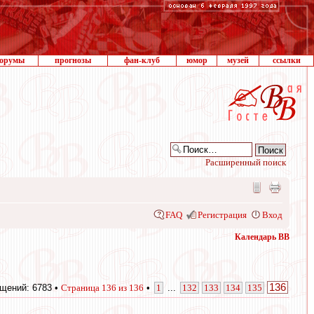
орумы
прогнозы
фан-клуб
юмор
музей
ссылки
Расширенный поиск
FAQ
Регистрация
Вход
Календарь ВВ
136
щений: 6783 •
Страница
136
из
136
•
1
...
132
133
134
135