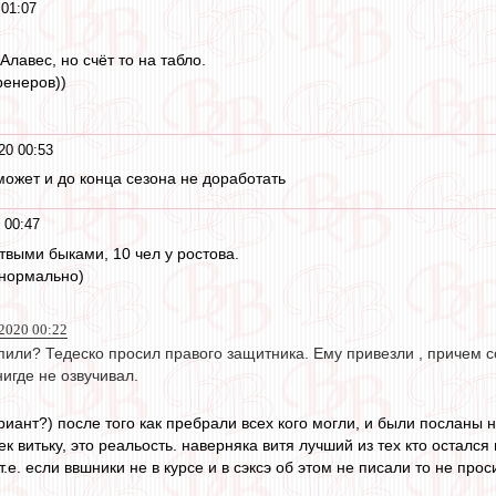
 01:07
Алавес, но счёт то на табло.
ренеров))
20 00:53
ожет и до конца сезона не доработать
 00:47
твыми быками, 10 чел у ростова.
 нормально)
 2020 00:22
упили? Тедеско просил правого защитника. Ему привезли , причем 
нигде не озвучивал.
иант?) после того как пребрали всех кого могли, и были посланы нах
ек витьку, это реальость. наверняка витя лучший из тех кто остался 
т.е. если ввшники не в курсе и в сэксэ об этом не писали то не прос