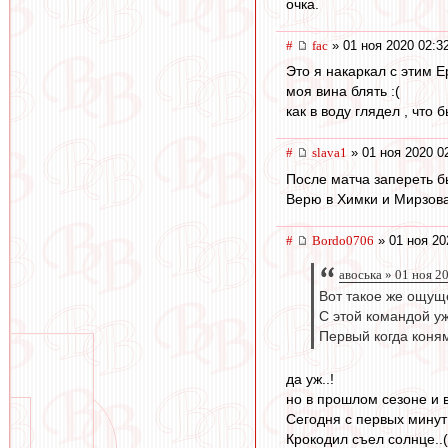
очка.
#
fac
» 01 ноя 2020 02:3
Это я накаркал с этим 
моя вина блять :(
как в воду глядел , что б
#
slava1
» 01 ноя 2020 0
После матча запереть б
Верю в Химки и Мирзова
#
Bordo0706
» 01 ноя 20
авоська » 01 ноя 2
Вот такое же ощущ
С этой командой уж
Первый когда коня
да уж..!
но в прошлом сезоне и 
Сегодня с первых минут
Крокодил съел солнце..(