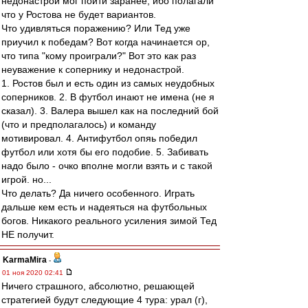
недонастрой мог пойти заранее, ибо полагали
что у Ростова не будет вариантов.
Что удивляться поражению? Или Тед уже
приучил к победам? Вот когда начинается ор,
что типа "кому проиграли?" Вот это как раз
неуважение к сопернику и недонастрой.
1. Ростов был и есть один из самых неудобных
соперников. 2. В футбол инают не имена (не я
сказал). 3. Валера вышел как на последний бой
(что и предполагалось) и команду
мотивировал. 4. Антифутбол опяь победил
футбол или хотя бы его подобие. 5. Забивать
надо было - очко вполне могли взять и с такой
игрой. но...
Что делать? Да ничего особенного. Играть
дальше кем есть и надеяться на футбольных
богов. Никакого реального усиления зимой Тед
НЕ получит.
KarmaMira
-
01 ноя 2020 02:41
Ничего страшного, абсолютно, решающей
стратегией будут следующие 4 тура: урал (г),