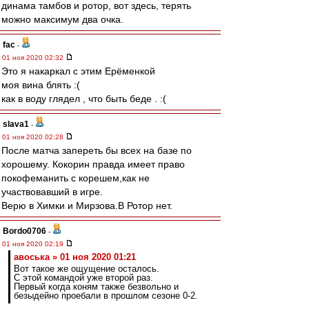
динама тамбов и ротор, вот здесь, терять
можно максимум два очка.
fac
-
01 ноя 2020 02:32
Это я накаркал с этим Ерёменкой
моя вина блять :(
как в воду глядел , что быть беде . :(
slava1
-
01 ноя 2020 02:28
После матча запереть бы всех на базе по
хорошему. Кокорин правда имеет право
покофеманить с корешем,как не
участвовавший в игре.
Верю в Химки и Мирзова.В Ротор нет.
Bordo0706
-
01 ноя 2020 02:19
авоська » 01 ноя 2020 01:21
Вот такое же ощущение осталось.
С этой командой уже второй раз.
Первый когда коням также безвольно и
безыдейно проебали в прошлом сезоне 0-2.