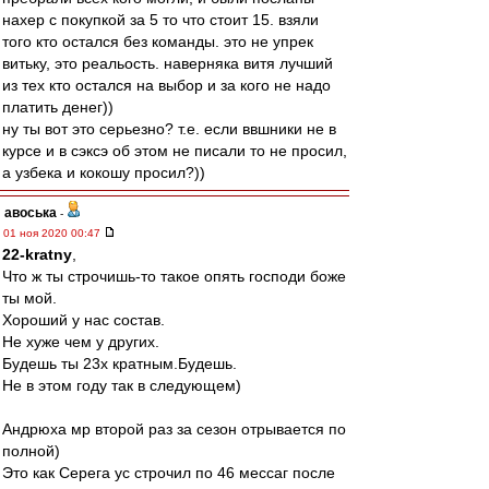
нахер с покупкой за 5 то что стоит 15. взяли
того кто остался без команды. это не упрек
витьку, это реальость. наверняка витя лучший
из тех кто остался на выбор и за кого не надо
платить денег))
ну ты вот это серьезно? т.е. если ввшники не в
курсе и в сэксэ об этом не писали то не просил,
а узбека и кокошу просил?))
авоська
-
01 ноя 2020 00:47
22-kratny
,
Что ж ты строчишь-то такое опять господи боже
ты мой.
Хороший у нас состав.
Не хуже чем у других.
Будешь ты 23х кратным.Будешь.
Не в этом году так в следующем)
Андрюха мр второй раз за сезон отрывается по
полной)
Это как Серега ус строчил по 46 мессаг после