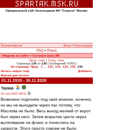
Официальный сайт болельщиков ФК "Спартак" Москва
Полная версия
Вход
•
Регистрация
FAQ
•
Поиск
Общение на сайте
Гостевая книга ВВ
»
Пред. тема
|
След. тема
Страница
136
из
136
[ Сообщений: 6783 ]
На страницу
Пред.
1
...
132
,
133
,
134
,
135
,
136
Начать новую тему
Добавить
Версия для печати
01.11.2020 - 30.11.2020
Трувор
-
01 ноя 2020 08:01
Возможно подгоняю под своё мнение, конечно,
но мы не выходили через пас потому, что
Маслова не было. Весь выход мелкий от ворот
был через него. Затем вскрытие цента через
вытягивание на фланг, и понеслись на
скорости. Этого просто совсем не было.