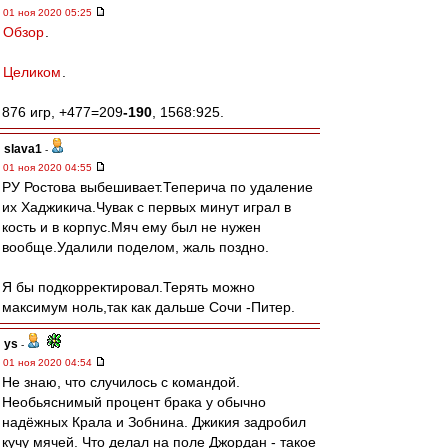
01 ноя 2020 05:25
Обзор
.
Целиком
.
876 игр, +477=209
-190
, 1568:925.
slava1
-
01 ноя 2020 04:55
РУ Ростова выбешивает.Теперича по удаление
их Хаджикича.Чувак с первых минут играл в
кость и в корпус.Мяч ему был не нужен
вообще.Удалили поделом, жаль поздно.
Я бы подкорректировал.Терять можно
максимум ноль,так как дальше Сочи -Питер.
ys
-
01 ноя 2020 04:54
Не знаю, что случилось с командой.
Необьяснимый процент брака у обычно
надёжных Крала и Зобнина. Джикия задробил
кучу мячей. Что делал на поле Джордан - такое