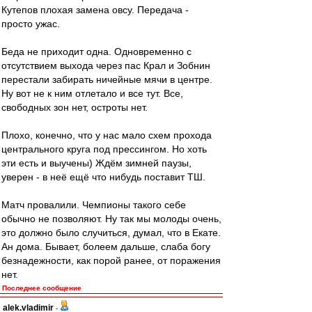
Кутепов плохая замена овсу. Передача -
просто ужас.
Беда не приходит одна. Одновременно с
отсутствием выхода через пас Крал и Зобнин
перестали забирать ничейные мячи в центре.
Ну вот не к ним отлетало и все тут. Все,
свободных зон нет, остроты нет.
Плохо, конечно, что у нас мало схем прохода
центрального круга под прессингом. Но хоть
эти есть и выучены) Ждём зимней паузы,
уверен - в неё ещё что нибудь поставит ТШ.
Матч провалили. Чемпионы такого себе
обычно не позволяют. Ну так мы молоды очень,
это должно было случиться, думал, что в Екате.
Ан дома. Бывает, болеем дальше, слаба богу
безнадежности, как порой ранее, от поражения
нет.
Последнее сообщение
alek.vladimir
-