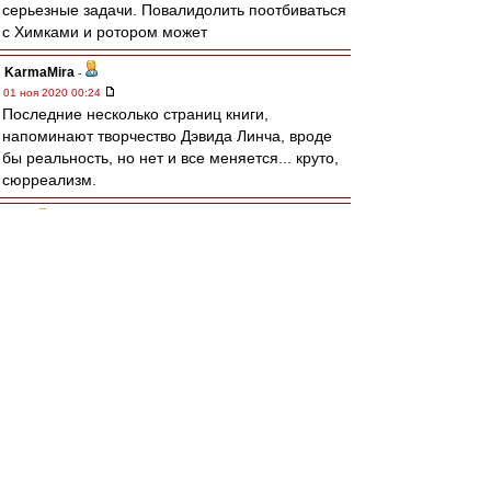
серьезные задачи. Повалидолить поотбиваться
с Химками и ротором может
KarmaMira
-
01 ноя 2020 00:24
Последние несколько страниц книги,
напоминают творчество Дэвида Линча, вроде
бы реальность, но нет и все меняется... круто,
сюрреализм.
Gt3
-
01 ноя 2020 00:22
Карелин
,
Не обижайся, я просто так всегда пишу.
Поставь в ил если раздражаю.)
Твой пост о лс видел, лучше завтра набери
если хочешь спросить что-то, тел в профиле.
До 15,30 потом только завтра, улетаю.
Alex1977
-
01 ноя 2020 00:22
Bordo0706 » 31 окт 2020 23:55