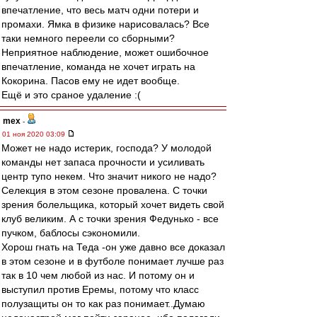
впечатление, что весь матч одни потери и
промахи. Ямка в физике нарисовалась? Все
таки немного переели со сборными?
Неприятное наблюдение, может ошибочное
впечатление, команда не хочет играть на
Кокорина. Пасов ему не идет вообще.
Ещё и это сраное удаление :(
mex
-
01 ноя 2020 03:09
Может не надо истерик, господа? У молодой
команды нет запаса прочности и усиливать
центр тупо некем. Что значит никого не надо?
Cелекция в этом сезоне провалена. С точки
зрения болельщика, который хочет видеть свой
клуб великим. А с точки зрения Федунько - все
пучком, баблосы сэкономили.
Хорош гнать на Теда -он уже давно все доказал
в этом сезоне и в футболе понимает лучше раз
так в 10 чем любой из нас. И потому он и
выступил против Еремы, потому что класс
полузащиты он то как раз понимает..Думаю