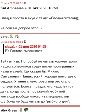
01 ноя 2020 07:51
Kid Amnesiac » 31 окт 2020 18:50
Влад,я просто в ахуе с таких жЁпоаналитегов)))
не совсем доброе утро :)
cafir
-
01 ноя 2020 06:14
slava1 » 01 ноя 2020 04:55
РУ Ростова выбешивает.
Тэйк ит изи. Попробуй не читать комментарии
наших соперников сразу после проигранных
нами матчей. Как сказал бы Михаил
Самуэлевич Паниковский: хорошо помогает от
сердца. У меня с некоторых пор это стало
получаться. Боюсь, правда, что недалек тот
день, когда после поражений любимой
команды вообще никого из специалистов
футбола не буду читать до "рыбного дня".
Alex Green
-