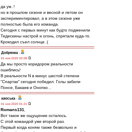
да уж..!
но в прошлом сезоне и весной и летом он
экспериментировал, а в этом сезоне уже
полностью была его команда.
Сегодня с первых минут как будто подменили
Тедескины настрой и огонь, спрятали куда-то.
Крокодил съел солнце..(
Добрянка
-
01 ноя 2020 02:08
Да мы просто коридором реальности
ошиблись!
В реальности N в минус шестой степени
"Спартак" сегодня победил. Голы забили
Понсе, Бакаев и Онопко...
авоська
-
01 ноя 2020 01:21
Romans131
,
Вот такое же ощущение осталось.
С этой командой уже второй раз.
Первый когда коням также безвольно и