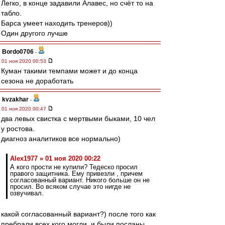
Легко, в конце задавили Алавес, но счёт то на
табло.
Барса умеет находить тренеров))
Один другого лучше
Bordo0706
-
01 ноя 2020 00:53
Куман такими темпами может и до конца
сезона не доработать
kvzakhar
-
01 ноя 2020 00:47
два левых свистка с мертвыми быками, 10 чел
у ростова.
диагноз аналитиков все нормально)
Alex1977 » 01 ноя 2020 00:22
А кого прости не купили? Тедеско просил
правого защитника. Ему привезли , причем
согласованный вариант. Никого больше он не
просил. Во всяком случае это нигде не
озвучивал.
какой согласованный вариант?) после того как
пребрали всех кого могли, и были посланы