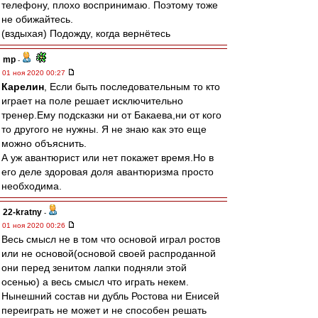
телефону, плохо воспринимаю. Поэтому тоже
не обижайтесь.
(вздыхая) Подожду, когда вернётесь
mp
-
01 ноя 2020 00:27
Карелин
, Если быть последовательным то кто
играет на поле решает исключительно
тренер.Ему подсказки ни от Бакаева,ни от кого
то другого не нужны. Я не знаю как это еще
можно объяснить.
А уж авантюрист или нет покажет время.Но в
его деле здоровая доля авантюризма просто
необходима.
22-kratny
-
01 ноя 2020 00:26
Весь смысл не в том что основой играл ростов
или не основой(основой своей распроданной
они перед зенитом лапки подняли этой
осенью) а весь смысл что играть некем.
Нынешний состав ни дубль Ростова ни Енисей
переиграть не может и не способен решать