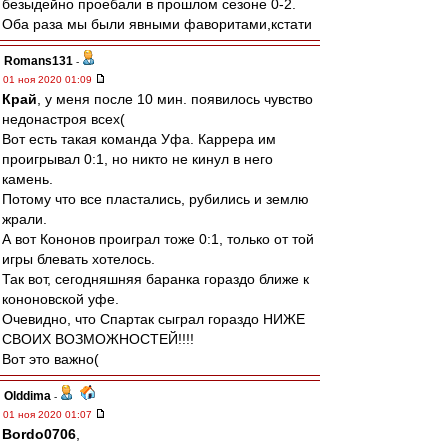
безыдейно проебали в прошлом сезоне 0-2.
Оба раза мы были явными фаворитами,кстати
Romans131
-
01 ноя 2020 01:09
Край
, у меня после 10 мин. появилось чувство
недонастроя всех(
Вот есть такая команда Уфа. Каррера им
проигрывал 0:1, но никто не кинул в него
камень.
Потому что все пластались, рубились и землю
жрали.
А вот Кононов проиграл тоже 0:1, только от той
игры блевать хотелось.
Так вот, сегодняшняя баранка гораздо ближе к
кононовской уфе.
Очевидно, что Спартак сыграл гораздо НИЖЕ
СВОИХ ВОЗМОЖНОСТЕЙ!!!!
Вот это важно(
Olddima
-
01 ноя 2020 01:07
Bordo0706
,