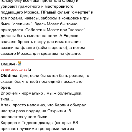
голову ему всё-таки прилетела слева) и
убирают грамотного и мастеровитого
подающего Мозеса. ПРавый фланг "омертве" и
все подачи, навесы, забросы в концовке игры
были "слепыми". Здесь Мозес бы точно
пригодился. Соболев и Мозес при "навале"
должны быть вместе на поле. А Ещенко
вначале бросать в игру для изматывания
визави на фланге (тайм в идеале), а потом
свежего Мозеса для креатива на фланге.
BM1964
-
01 ноя 2020 10:31
Olddima
, Дим, если бы хотел быть резким, то
сказал бы, что твой последний пассаж это
бред.
Впрочем - нормально , мы ж болельщики,
типа...
А так, просто напомню, что Карпин обыграл
нас три раза подряд на Открытии. В
оппонентах у него были
Каррера и Тедеско дважды (которых ВВ
признает лучшими тренерами лиги за