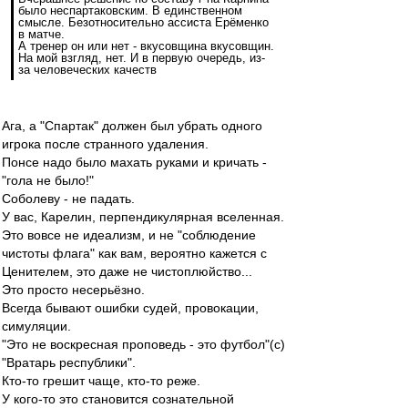
было неспартаковским. В единственном
смысле. Безотносительно ассиста Ерёменко
в матче.
А тренер он или нет - вкусовщина вкусовщин.
На мой взгляд, нет. И в первую очередь, из-
за человеческих качеств
Ага, а "Спартак" должен был убрать одного
игрока после странного удаления.
Понсе надо было махать руками и кричать -
"гола не было!"
Соболеву - не падать.
У вас, Карелин, перпендикулярная вселенная.
Это вовсе не идеализм, и не "соблюдение
чистоты флага" как вам, вероятно кажется с
Ценителем, это даже не чистоплюйство...
Это просто несерьёзно.
Всегда бывают ошибки судей, провокации,
симуляции.
"Это не воскресная проповедь - это футбол"(с)
"Вратарь республики".
Кто-то грешит чаще, кто-то реже.
У кого-то это становится сознательной