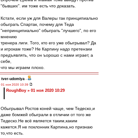
"бывших". им тоже есть что доказать.
Кстати, если уж для Валеры так принципиально
обыграть Спартак, почему для Теда
"непринципиально" обыграть "лучшего", по его
мнению
тренера лиги. Того, кто его уже обыгрывал? Да
и игрокам тоже? Не Карпину надо претензии
предъявлять, что он ъорошо с нами играет, а
себе,
что мы играем плохо.
tver-udomlya
-
01 ноя 2020 10:39
RoughBoy » 01 ноя 2020 10:29
Обыгрывал Ростов коней чаще, чем Тедеско,и
даже бомжей обыграли в отличии от того же
Тедеско.Не всё является таким,каким
кажется.Я не поклонник Карпина,но признаю
то,что есть.