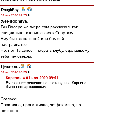
RoughBoy
-
01 ноя 2020 09:55
tver-udomlya
,
Так Валера же вчера сам рассказал, как
специально готовил своих к Спартаку.
Ему бы так на коней или бомжей
настраиваться...
Но, нет! Главное - насрать клубу, сделавшему
тебя человеком.
Ценитель
-
01 ноя 2020 09:55
Карелин » 01 ноя 2020 09:41
Вчерашнее решение по составу г-на Карпина
было неспартаковским.
Согласен.
Практично, прагматично, эффективно, но
нечестно.
Olddima
-
01 ноя 2020 09:54