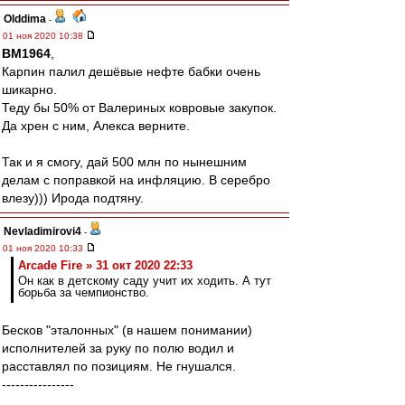
Olddima
-
01 ноя 2020 10:38
BM1964
,
Карпин палил дешёвые нефте бабки очень
шикарно.
Теду бы 50% от Валериных ковровые закупок.
Да хрен с ним, Алекса верните.
Так и я смогу, дай 500 млн по нынешним
делам с поправкой на инфляцию. В серебро
влезу))) Ирода подтяну.
Nevladimirovi4
-
01 ноя 2020 10:33
Arcade Fire » 31 окт 2020 22:33
Он как в детскому саду учит их ходить. А тут
борьба за чемпионство.
Бесков "эталонных" (в нашем понимании)
исполнителей за руку по полю водил и
расставлял по позициям. Не гнушался.
----------------