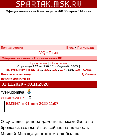
Официальный сайт болельщиков ФК "Спартак" Москва
Полная версия
Вход
•
Регистрация
FAQ
•
Поиск
Общение на сайте
Гостевая книга ВВ
»
Пред. тема
|
След. тема
Страница
135
из
136
[ Сообщений: 6783 ]
На страницу
Пред.
1
...
132
,
133
,
134
,
135
,
136
След.
Начать новую тему
Добавить
Версия для печати
01.11.2020 - 30.11.2020
tver-udomlya
-
01 ноя 2020 11:19
BM1964 » 01 ноя 2020 11:07
Отсутствие тренера даже не на скамейке,а на
бровке сказалось.У нас сейчас на поле есть
Моисей-Мозес,а до этого матча был на