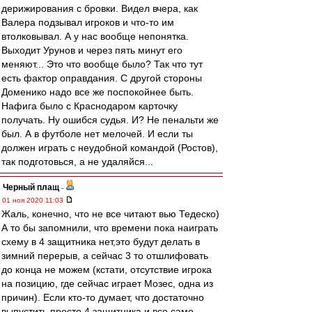
дерижирования с бровки. Видел вчера, как
Валера подзывал игроков и что-то им
втолковывал. А у нас вообще непонятка.
Выходит Урунов и через пять минут его
меняют... Это что вообще было? Так что тут
есть фактор оправдания. С другой стороны
Доменико надо все же поспокойнее быть.
Нафига было с Краснодаром карточку
получать. Ну ошибся судья. И? Не пенальти же
был. А в футболе нет мелочей. И если ты
должен играть с неудобной командой (Ростов),
так подготовься, а не удаляйся...
Черный плащ
-
01 ноя 2020 11:03
Жаль, конечно, что не все читают вью Тедеско)
А то бы запомнили, что времени пока наиграть
схему в 4 защитника нет,это будут делать в
зимний перерыв, а сейчас 3 то отшлифовать
до конца не можем (кстати, отсутствие игрока
на позицию, где сейчас играет Мозес, одна из
причин). Если кто-то думает, что достаточно
выпустить просто 4 защитника и все само