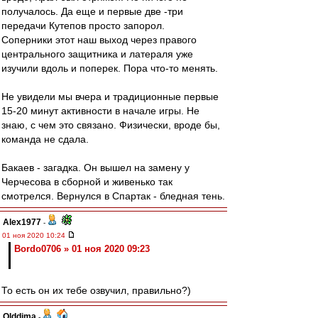
получалось. Да еще и первые две -три
передачи Кутепов просто запорол.
Соперники этот наш выход через правого
центрального защитника и латераля уже
изучили вдоль и поперек. Пора что-то менять.
Не увидели мы вчера и традиционные первые
15-20 минут активности в начале игры. Не
знаю, с чем это связано. Физически, вроде бы,
команда не сдала.
Бакаев - загадка. Он вышел на замену у
Черчесова в сборной и живенько так
смотрелся. Вернулся в Спартак - бледная тень.
Alex1977
-
01 ноя 2020 10:24
Bordo0706 » 01 ноя 2020 09:23
То есть он их тебе озвучил, правильно?)
Olddima
-