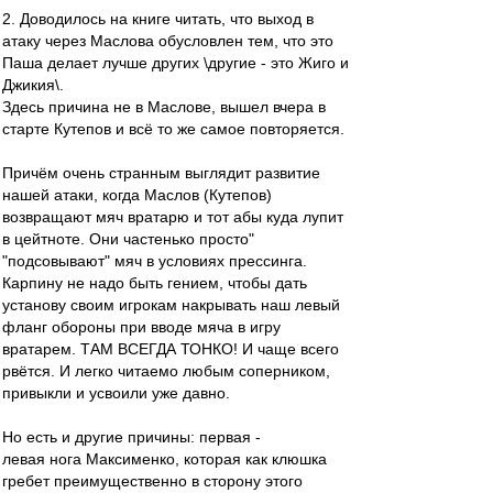
2. Доводилось на книге читать, что выход в
атаку через Маслова обусловлен тем, что это
Паша делает лучше других \другие - это Жиго и
Джикия\.
Здесь причина не в Маслове, вышел вчера в
старте Кутепов и всё то же самое повторяется.
Причём очень странным выглядит развитие
нашей атаки, когда Маслов (Кутепов)
возвращают мяч вратарю и тот абы куда лупит
в цейтноте. Они частенько просто"
"подсовывают" мяч в условиях прессинга.
Карпину не надо быть гением, чтобы дать
установу своим игрокам накрывать наш левый
фланг обороны при вводе мяча в игру
вратарем. ТАМ ВСЕГДА ТОНКО! И чаще всего
рвётся. И легко читаемо любым соперником,
привыкли и усвоили уже давно.
Но есть и другие причины: первая -
левая нога Максименко, которая как клюшка
гребет преимущественно в сторону этого