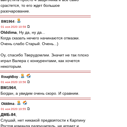
срастется, то его ждет большое
разочарование.
BM1964
-
01 ноя 2020 10:59
Olddima
, Ну да, ну да...
Когда сказать нечего начинаются отмазки.
Очень слабо Старый. Очень...)
Оу, спасибо Тверудомлии. Значит не так плохо
играл Валера с конкурентами, как хочется
некоторым.
RoughBoy
-
01 ноя 2020 10:56
BM1964
,
Богдан, а увидим очень скоро. И сравним.
Olddima
-
01 ноя 2020 10:55
ДМБ-84
,
Слушай, нет никакой предвзятости к Карпину
Ростов команда разрушитель, не играет и