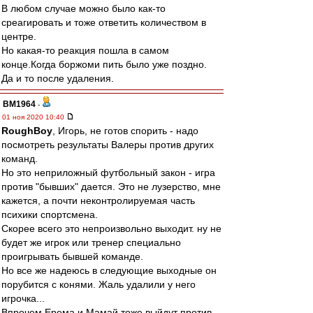
В любом случае можно было как-то
среагировать и тоже ответить количеством в
центре.
Но какая-то реакция пошла в самом
конце.Когда боржоми пить было уже поздно.
Да и то после удаления.
BM1964
-
01 ноя 2020 10:40
RoughBoy
, Игорь, не готов спорить - надо
посмотреть результаты Валеры против других
команд.
Но это неприложный футбольный закон - игра
против "бывших" дается. Это не лузерство, мне
кажется, а почти неконтролируемая часть
психики спортсмена.
Скорее всего это непроизвольно выходит. ну не
будет же игрок или тренер специально
проигрывать бывшей команде.
Но все же надеюсь в следующие выходные он
порубится с конями. Жаль удалили у него
игрочка...
Впрочем Ерема и Мамай тоже выйдут против