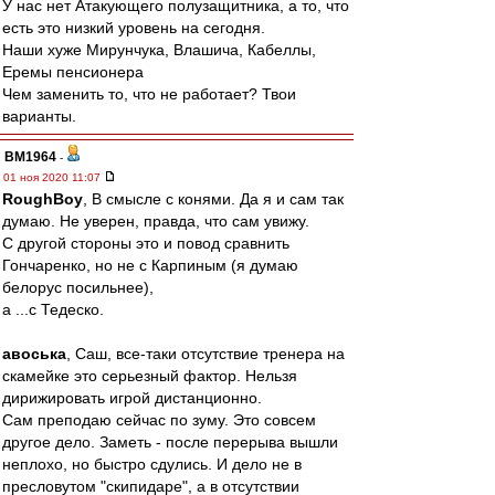
У нас нет Атакующего полузащитника, а то, что
есть это низкий уровень на сегодня.
Наши хуже Мирунчука, Влашича, Кабеллы,
Еремы пенсионера
Чем заменить то, что не работает? Твои
варианты.
BM1964
-
01 ноя 2020 11:07
RoughBoy
, В смысле с конями. Да я и сам так
думаю. Не уверен, правда, что сам увижу.
С другой стороны это и повод сравнить
Гончаренко, но не с Карпиным (я думаю
белорус посильнее),
а ...с Тедеско.
авоська
, Саш, все-таки отсутствие тренера на
скамейке это серьезный фактор. Нельзя
дирижировать игрой дистанционно.
Сам преподаю сейчас по зуму. Это совсем
другое дело. Заметь - после перерыва вышли
неплохо, но быстро сдулись. И дело не в
пресловутом "скипидаре", а в отсутствии