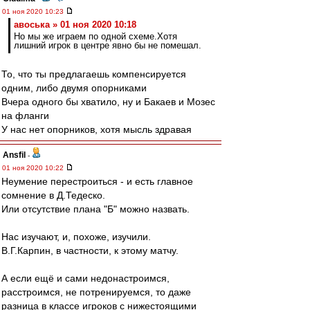
01 ноя 2020 10:23
авоська » 01 ноя 2020 10:18
Но мы же играем по одной схеме.Хотя
лишний игрок в центре явно бы не помешал.
То, что ты предлагаешь компенсируется
одним, либо двумя опорниками
Вчера одного бы хватило, ну и Бакаев и Мозес
на фланги
У нас нет опорников, хотя мысль здравая
Ansfil
-
01 ноя 2020 10:22
Неумение перестроиться - и есть главное
сомнение в Д.Тедеско.
Или отсутствие плана "Б" можно назвать.
Нас изучают, и, похоже, изучили.
В.Г.Карпин, в частности, к этому матчу.
А если ещё и сами недонастроимся,
расстроимся, не потренируемся, то даже
разница в классе игроков с нижестоящими