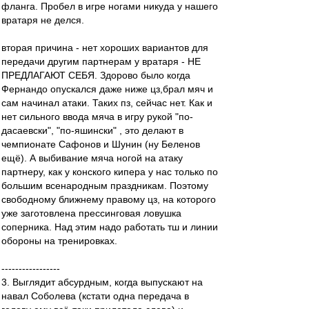
фланга. Пробел в игре ногами никуда у нашего
вратаря не делся.
вторая причина - нет хороших вариантов для
передачи другим партнерам у вратаря - НЕ
ПРЕДЛАГАЮТ СЕБЯ. Здорово было когда
Фернандо опускался даже ниже цз,брал мяч и
сам начинал атаки. Таких пз, сейчас нет. Как и
нет сильного ввода мяча в игру рукой "по-
дасаевски", "по-яшински" , это делают в
чемпионате Сафонов и Шунин (ну Беленов
ещё). А выбивание мяча ногой на атаку
партнеру, как у конского кипера у нас только по
большим всенародным праздникам. Поэтому
свободному ближнему правому цз, на которого
уже заготовлена прессинговая ловушка
соперника. Над этим надо работать тш и линии
обороны на тренировках.
-----------------
3. Выглядит абсурдным, когда выпускают на
навал Соболева (кстати одна передача в