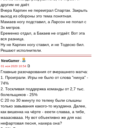
другим не даёт.
Вчера Карпин не переиграл Спартак. Закрыть
выход из обороны это тема понятная.
Мамаев ногу подставил, а Ларсон не попал с
3х метров.
Еременко отдал, а Бакаев не отдаёт. Вот эта
вся разница.
Ну не Карпин ногу ставил, и не Тодеско бил.
Решают исполнители.
NewGamer
-
01 ноя 2020 10:54
Главные разочарования от вчерашнего матча:
1. Проиграли. Игры не было от слова "нихуа" -
74%
2. Тоскливая поддержка команды от 2,7 тыс.
болельщиков - 25%
С 20 по 30 минуту по телеку были слышны
только завывания какого-то муэдзина. Далее,
как вишенка на чёрте - ееети славаа, а тибе,
мааасквааа. Ну вот объективно же для нас
нефартовая песня, нахера она?