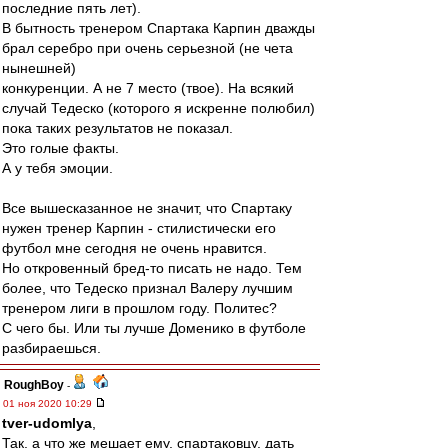
последние пять лет).
В бытность тренером Спартака Карпин дважды
брал серебро при очень серьезной (не чета
нынешней)
конкуренции. А не 7 место (твое). На всякий
случай Тедеско (которого я искренне полюбил)
пока таких результатов не показал.
Это голые факты.
А у тебя эмоции.
Все вышесказанное не значит, что Спартаку
нужен тренер Карпин - стилистически его
футбол мне сегодня не очень нравится.
Но откровенный бред-то писать не надо. Тем
более, что Тедеско признал Валеру лучшим
тренером лиги в прошлом году. Политес?
С чего бы. Или ты лучше Доменико в футболе
разбираешься.
RoughBoy
-
01 ноя 2020 10:29
tver-udomlya
,
Так, а что же мешает ему, спартаковцу, дать