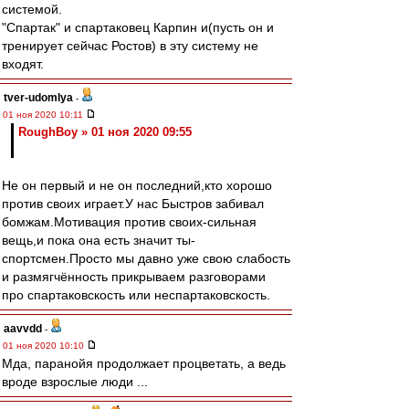
системой.
"Спартак" и спартаковец Карпин и(пусть он и
тренирует сейчас Ростов) в эту систему не
входят.
tver-udomlya
-
01 ноя 2020 10:11
RoughBoy » 01 ноя 2020 09:55
Не он первый и не он последний,кто хорошо
против своих играет.У нас Быстров забивал
бомжам.Мотивация против своих-сильная
вещь,и пока она есть значит ты-
спортсмен.Просто мы давно уже свою слабость
и размягчённость прикрываем разговорами
про спартаковскость или неспартаковскость.
aavvdd
-
01 ноя 2020 10:10
Мда, паранойя продолжает процветать, а ведь
вроде взрослые люди ...