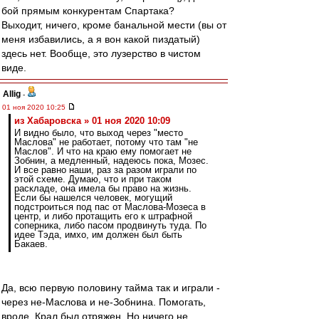
бой прямым конкурентам Спартака?
Выходит, ничего, кроме банальной мести (вы от
меня избавились, а я вон какой пиздатый)
здесь нет. Вообще, это лузерство в чистом
виде.
Allig
-
01 ноя 2020 10:25
из Хабаровска » 01 ноя 2020 10:09
И видно было, что выход через "место
Маслова" не работает, потому что там "не
Маслов". И что на краю ему помогает не
Зобнин, а медленный, надеюсь пока, Мозес.
И все равно наши, раз за разом играли по
этой схеме. Думаю, что и при таком
раскладе, она имела бы право на жизнь.
Если бы нашелся человек, могущий
подстроиться под пас от Маслова-Мозеса в
центр, и либо протащить его к штрафной
соперника, либо пасом продвинуть туда. По
идее Тэда, имхо, им должен был быть
Бакаев.
Да, всю первую половину тайма так и играли -
через не-Маслова и не-Зобнина. Помогать,
вроде, Крал был отряжен. Но ничего не