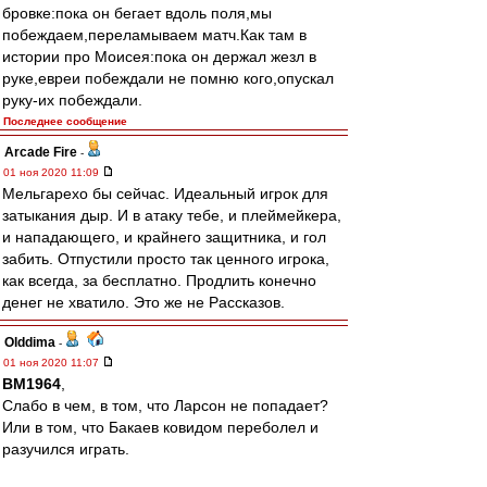
бровке:пока он бегает вдоль поля,мы
побеждаем,переламываем матч.Как там в
истории про Моисея:пока он держал жезл в
руке,евреи побеждали не помню кого,опускал
руку-их побеждали.
Последнее сообщение
Arcade Fire
-
01 ноя 2020 11:09
Мельгарехо бы сейчас. Идеальный игрок для
затыкания дыр. И в атаку тебе, и плеймейкера,
и нападающего, и крайнего защитника, и гол
забить. Отпустили просто так ценного игрока,
как всегда, за бесплатно. Продлить конечно
денег не хватило. Это же не Рассказов.
Olddima
-
01 ноя 2020 11:07
BM1964
,
Слабо в чем, в том, что Ларсон не попадает?
Или в том, что Бакаев ковидом переболел и
разучился играть.