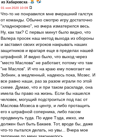
из Хабаровска
-
01 ноя 2020 10:09
Что-то не понравился мне вчерашний галстук
от команды. Обычно смотрю игру достаточно
"хладнокровно", но вчера изматерился весь.
Ну, как так? С первых минут было видно, что
Валера просек наш метод выхода из обороны
и заставил своих игроков накрывать наших
защитников и вратаря еще в пределах нашей
штрафной. И видно было, что выход через
"место Маслова" не работает, потому что там
"не Маслов". И что на краю ему помогает не
Зобнин, а медленный, надеюсь пока, Мозес. И
все равно наши, раз за разом играли по этой
схеме. Думаю, что и при таком раскладе, она
имела бы право на жизнь. Если бы нашелся
человек, могущий подстроиться под пас от
Маслова-Мозеса в центр, и либо протащить
его к штрафной соперника, либо пасом
продвинуть туда. По идее Тэда, имхо, им
должен был быть Бакаев. Тот, вроде бы, даже
что-то пытался делать, но увы... Вчера мое
терпение по мену закончилось.