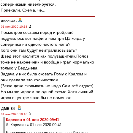
соперниками нивелируется.
Приехали. Схема, чё...
авоська
-
01 ноя 2020 10:18
Посмотрев составы перед игрой,ещё
подумалось вот нафига нам три ЦЗ когда у
соперника ни одного чистого напа?
Кого они там будут нейтрализовывать?
Швед этот числится как полузащитник,Полоз
тоже не наконечник и вообще играл нормально
только у Бердыева.
Задача у них была сковать Рому с Кралом и
они сделали это количеством.
(Зелю даже сковывать не надо.Сам всё отдаст)
Но мы же играем по одной схеме.Хотя лишний
игрок в центре явно бы не помешал.
ДМБ-84
-
01 ноя 2020 10:16
Карелин » 01 ноя 2020 09:41
# Карелин » 01 ноя 2020 09:41
Вчерашнее решение по составу г-на Карпина