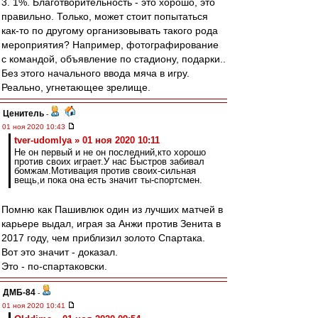
3. 1%. Благотворительность - это хорошо, это
правильно. Только, может стоит попытаться
как-то по другому организовывать такого рода
мероприятия? Например, фотографирование
с командой, объявление по стадиону, подарки..
Без этого начального ввода мяча в игру.
Реально, угнетающее зрелище.
Ценитель
-
01 ноя 2020 10:43
tver-udomlya » 01 ноя 2020 10:11
Не он первый и не он последний,кто хорошо
против своих играет.У нас Быстров забивал
бомжам.Мотивация против своих-сильная
вещь,и пока она есть значит ты-спортсмен.
Помню как Пашивлюк один из лучших матчей в
карьере выдал, играя за Анжи против Зенита в
2017 году, чем приблизил золото Спартака.
Вот это значит - доказал.
Это - по-спартаковски.
ДМБ-84
-
01 ноя 2020 10:41