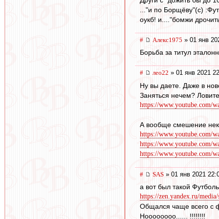
..."и по Борщёву"(с) :Ф
оукб! и...."бомжи дрочить
#
Алекс1975
» 01 янв 20
Борьба за титул эталон
#
лео22
» 01 янв 2021 22
Ну вы даете. Даже в нов
Заняться нечем? Ловите
https://www.youtube.com
А вообще смешение неко
https://www.youtube.com/w
https://www.youtube.com/
https://www.youtube.com
#
SAS
» 01 янв 2021 22:
а вот был такой Футбол
https://zen.yandex.ru/media/
Общался чаще всего с ф
Ноооооооо...... !!!!!!!!