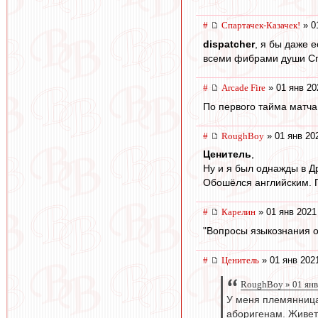
#
Спартачек-Казачек!
» 0
dispatcher
, я бы даже 
всеми фибрами души Спа
#
Arcade Fire
» 01 янв 20
По первого тайма матча
#
RoughBoy
» 01 янв 20
Ценитель
,
Ну и я был однажды в Д
Обошёлся английским. П
#
Карелин
» 01 янв 2021
"Вопросы языкознания о
#
Ценитель
» 01 янв 202
RoughBoy » 01 янв
У меня племянница 
аборигенам. Живет и