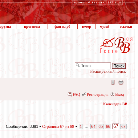
орумы
прогнозы
фан-клуб
юмор
музей
ссылки
Расширенный поиск
FAQ
Регистрация
Вход
Календарь ВВ
67
Сообщений: 3381 •
Страница
67
из
68
•
1
...
64
65
66
68