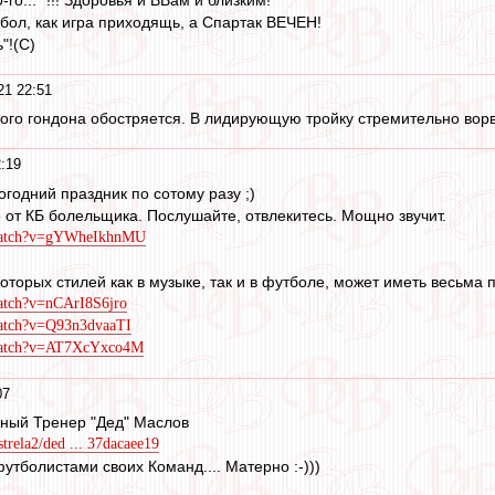
утбол, как игра приходящь, а Спартак ВЕЧЕН!
"!(С)
21 22:51
ного гондона обостряется. В лидирующую тройку стремительно вор
:19
огодний праздник по сотому разу ;)
 от КБ болельщика. Послушайте, отвлекитесь. Мощно звучит.
/watch?v=gYWheIkhnMU
торых стилей как в музыке, так и в футболе, может иметь весьма
atch?v=nCArI8S6jro
watch?v=Q93n3dvaaTI
/watch?v=AT7XcYxco4M
07
ьный Тренер "Дед" Маслов
strela2/ded ... 37dacaee19
утболистами своих Команд.... Матерно :-)))