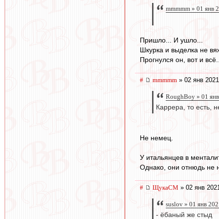
mmmmm » 01 янв 2
Пришло... И ушло...
Шкурка и выделка не вяж
Прогнулся он, вот и всё..
#
mmmmm
» 02 янв 2021
RoughBoy » 01 янв
Каррера, то есть, 
Не немец.
У итальянцев в ментали
Однако, они отнюдь не 
#
ЩукаСМ
» 02 янв 202
suslov » 01 янв 20
- ёбаный же стыд