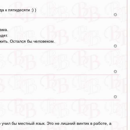
а к пятидесяти :) )
рама.
дят.
жить. Остался бы человеком.
о учил бы местный язык. Это не лишний винтик в работе, а