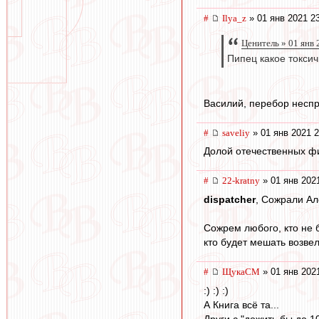
#
Ilya_z
» 01 янв 2021 2
Ценитель » 01 янв 
Пипец какое токси
Василий, перебор неспр
#
saveliy
» 01 янв 2021 2
Долой отечественных фи
#
22-kratny
» 01 янв 202
dispatcher
, Сожрали Ал
Сожрем любого, кто не б
кто будет мешать возве
#
ЩукаСМ
» 01 янв 202
:) :) :)
А Книга всё та...
Други с "дожить бы до 10