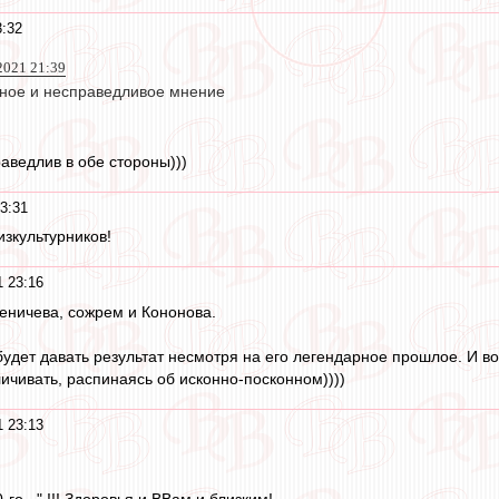
3:32
2021 21:39
чное и несправедливое мнение
аведлив в обе стороны)))
3:31
зкультурников!
1 23:16
еничева, сожрем и Кононова.
удет давать результат несмотря на его легендарное прошлое. И во
личивать, распинаясь об исконно-посконном))))
1 23:13
-го..." !!! Здоровья и ВВам и близким!