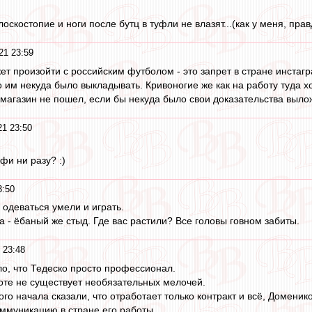
оскостопие и ноги после бутц в туфли не влазят...(как у меня, правд
21 23:59
жет произойти с российским футболом - это запрет в стране инстаг
 им некуда было выкладывать. Кривоногие же как на работу туда хо
 магазин не пошел, если бы некуда было свои доказательства выло
21 23:50
фи ни разу? :)
3:50
 одеваться умели и играть.
 - ёбаный же стыд. Где вас растили? Все головы говном забиты.
 23:48
ло, что Тедеско просто профессионал.
боте не существует необязательных мелочей.
го начала сказали, что отработает только контракт и всё, Доменик
ммуникацию в стране его работы.