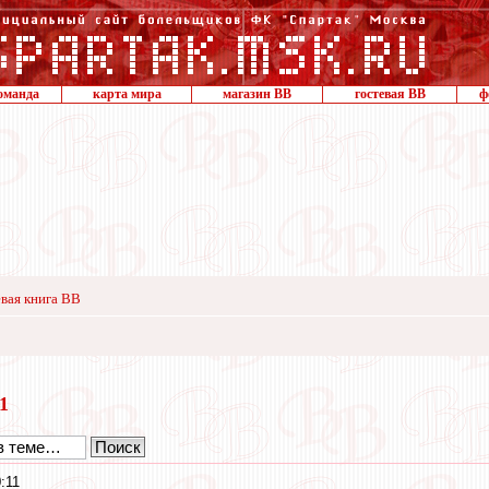
оманда
карта мира
магазин ВВ
гостевая ВВ
ф
вая книга ВВ
21
:11