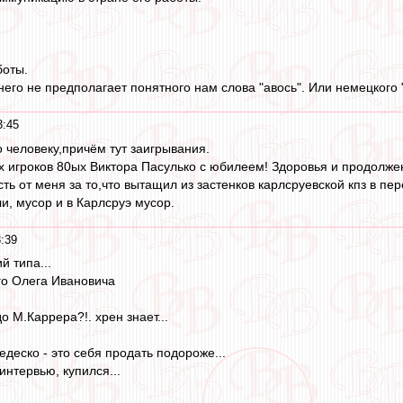
боты.
него не предполагает понятного нам слова "авось". Или немецкого 
3:45
 человеку,причём тут заигрывания.
 игроков 80ых Виктора Пасулько с юбилеем! Здоровья и продолже
ь от меня за то,что вытащил из застенков карлсруевской кпз в пе
и, мусор и в Карлсруэ мусор.
:39
й типа...
ого Олега Ивановича
о М.Каррера?!. хрен знает...
едеско - это себя продать подороже...
интервью, купился...