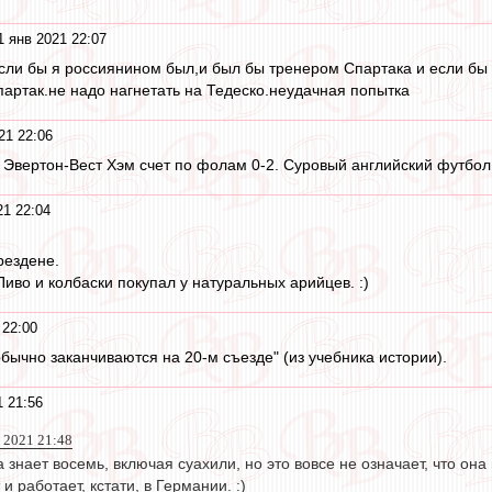
1 янв 2021 22:07
если бы я россиянином был,и был бы тренером Спартака и если бы 
ртак.не надо нагнетать на Тедеско.неудачная попытка
21 22:06
 Эвертон-Вест Хэм счет по фолам 0-2. Суровый английский футбол
21 22:04
рездене.
иво и колбаски покупал у натуральных арийцев. :)
 22:00
бычно заканчиваются на 20-м съезде" (из учебника истории).
1 21:56
 2021 21:48
знает восемь, включая суахили, но это вовсе не означает, что он
 работает, кстати, в Германии. :)