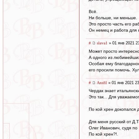
Всё.
Ни больше, ни меньше.
Это просто часть его ра
Он немец и работа для 
#
slava1
» 01 янв 2021 2
Может просто интересно
А одного из любимейших
Особая ему благодарност
его просили помочь. Хул
#
Ansfil
» 01 янв 2021 23
Чердак знает итальянски
Это так... Для уважаем
По кой хрен докопался д
Для меня русский от Д.Т
Олег Иванович, судя по 
По кой хрен?!.