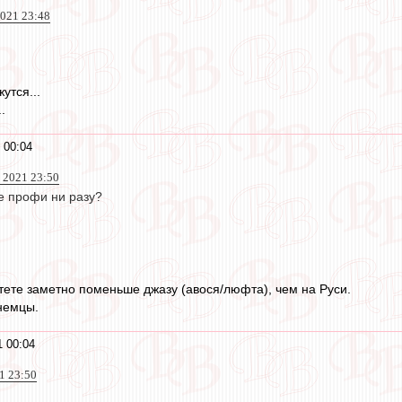
021 23:48
утся...
.
 00:04
 2021 23:50
не профи ни разу?
тете заметно поменьше джазу (авося/люфта), чем на Руси.
немцы.
1 00:04
21 23:50