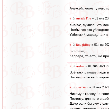
Алексей, может у него пл
#
Arcade Fire
» 01 янв 20
suslov
, лучшее, что мо
Чтобы все это ублюдство
Узбекский марадона и в
#
RoughBoy
» 01 янв 20
mmmmm
,
Каррера, то есть, не про
#
suslov
» 01 янв 2021 2
Всё-таки раньше люди и
Посмотришь на Кокорина
#
mmmmm
» 01 янв 2021
Никому в голову не вош
Поэтому, для него в ра
Даже если бы ему с само
деталь, упрощающая ко