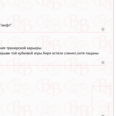
"люфт".
ния тренерской карьеры.
рерыве той кубковой игры.Киря кстати слинял,хотя пацаны