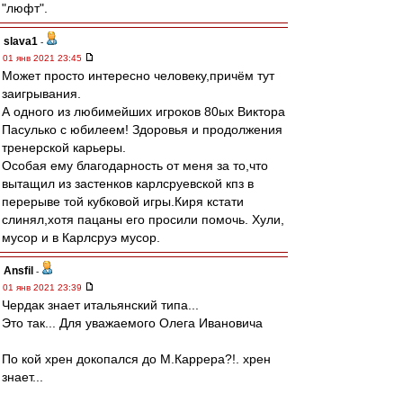
"люфт".
slava1
-
01 янв 2021 23:45
Может просто интересно человеку,причём тут
заигрывания.
А одного из любимейших игроков 80ых Виктора
Пасулько с юбилеем! Здоровья и продолжения
тренерской карьеры.
Особая ему благодарность от меня за то,что
вытащил из застенков карлсруевской кпз в
перерыве той кубковой игры.Киря кстати
слинял,хотя пацаны его просили помочь. Хули,
мусор и в Карлсруэ мусор.
Ansfil
-
01 янв 2021 23:39
Чердак знает итальянский типа...
Это так... Для уважаемого Олега Ивановича
По кой хрен докопался до М.Каррера?!. хрен
знает...