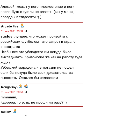
Алексей, может у него плоскостопие и ноги
после бутц в туфли не влазят...(как у меня,
правда к пятидесяти :) )
Arcade Fire
-
01 янв 2021 23:59
suslov
, лучшее, что может произойти с
российским футболом - это запрет в стране
инстаграма.
Чтобы все это ублюдство им некуда было
выкладывать. Кривоногие же как на работу туда
ходят.
Узбекский марадона и в магазин не пошел,
если бы некуда было свои доказательства
выложить. Остался бы человеком.
RoughBoy
-
01 янв 2021 23:50
mmmmm
,
Каррера, то есть, не профи ни разу? :)
suslov
-