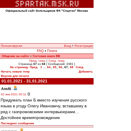
Официальный сайт болельщиков ФК "Спартак" Москва
Полная версия
Вход
•
Регистрация
FAQ
•
Поиск
Общение на сайте
Гостевая книга ВВ
»
Пред. тема
|
След. тема
Страница
67
из
68
[ Сообщений: 3381 ]
На страницу
Пред.
1
...
64
,
65
,
66
,
67
,
68
След.
Начать новую тему
Добавить
Версия для печати
01.01.2021 - 31.01.2021
Ansfil
-
02 янв 2021 00:11
Придумать план Б вместо изучения русского
языка в угоду Олегу Ивановичу, вставшему в
ряд с газпромовскими интервьюерами...
Достойнее времяпровождение
Последнее сообщение