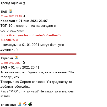
Тренд однако ;)
SAS
-
01 янв 2021 21:13
Карелин » 01 янв 2021 21:07
ТОП-10... спорно... их на сегодня с
фотографиями!:
https://zen.yandex.ru/media/id/5e4be75c ...
7569fb7a31
- команды на 01.01.2021 могут быть уже
другими :-)
Карелин
-
01 янв 2021 21:07
SAS
» 01 янв 2021 20:41
Тоже посмотрел. Удивился, казался выше. "На
голову", хех
Теперь я за Сергея спокоен. Уж двадцатку-то
добавит, убеждён..
Как в "МЮ" с питанием? Не такая уж и мелочь,
кстати
словесник
-