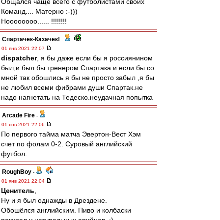
Общался чаще всего с футболистами своих
Команд.... Матерно :-)))
Ноооооооо...... !!!!!!!!
Спартачек-Казачек!
-
01 янв 2021 22:07
dispatcher
, я бы даже если бы я россиянином
был,и был бы тренером Спартака и если бы со
мной так обошлись я бы не просто забыл ,я бы
не любил всеми фибрами души Спартак.не
надо нагнетать на Тедеско.неудачная попытка
Arcade Fire
-
01 янв 2021 22:06
По первого тайма матча Эвертон-Вест Хэм
счет по фолам 0-2. Суровый английский
футбол.
RoughBoy
-
01 янв 2021 22:04
Ценитель
,
Ну и я был однажды в Дрездене.
Обошёлся английским. Пиво и колбаски