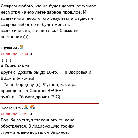
Сожрем любого, кто не будет давать результат
несмотря на его легендарное прошлое. И
возвеличим любого, кто результат этот даст и
сожрем любого, кто будет мешать
возвеличивать, распинаясь об исконно-
посконном))))
ЩукаСМ
-
01 янв 2021 23:13
:) :) :)
А Книга всё та...
Други с "дожить бы до 10-го..." !!! Здоровья и
ВВам и близким!
..."и по Борщёву"(с) :Футбол, как игра
приходящь, а Спартак ВЕЧЕН!
оукб! и...."бомжи дрочить"!(С)
Алекс1975
-
01 янв 2021 22:51
Борьба за титул эталонного гондона
обостряется. В лидирующую тройку
стремительно ворвался Зырянов.