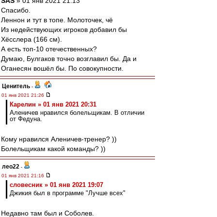
SAS
» 01 янв 2021 21:13
Спасибо.
Леннон и тут в топе. Молоточек, чё
Из недействующих игроков добавил бы
Хёсслера (166 см).
А есть топ-10 отечественных?
Думаю, Булгаков точно возглавил бы. Да и
Оганесян вошёл бы. По совокупности.
Ценитель
-
01 янв 2021 21:26
Карелин » 01 янв 2021 20:31
Аленичев нравился болельщикам. В отличии
от Федуна.
Кому нравился Аленичев-тренер? ))
Болельщикам какой команды? ))
лео22
-
01 янв 2021 21:16
словесник » 01 янв 2021 19:07
Джикия был в программе "Лучше всех"
Недавно там был и Соболев.