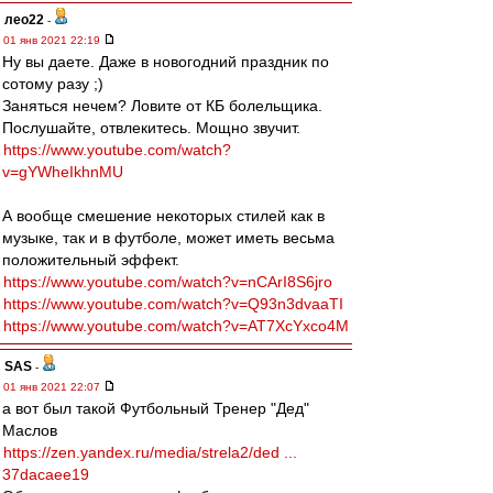
лео22
-
01 янв 2021 22:19
Ну вы даете. Даже в новогодний праздник по
сотому разу ;)
Заняться нечем? Ловите от КБ болельщика.
Послушайте, отвлекитесь. Мощно звучит.
https://www.youtube.com/watch?
v=gYWheIkhnMU
А вообще смешение некоторых стилей как в
музыке, так и в футболе, может иметь весьма
положительный эффект.
https://www.youtube.com/watch?v=nCArI8S6jro
https://www.youtube.com/watch?v=Q93n3dvaaTI
https://www.youtube.com/watch?v=AT7XcYxco4M
SAS
-
01 янв 2021 22:07
а вот был такой Футбольный Тренер "Дед"
Маслов
https://zen.yandex.ru/media/strela2/ded ...
37dacaee19