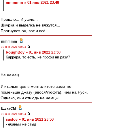
mmmmm » 01 янв 2021 23:48
Пришло... И ушло...
Шкурка и выделка не вяжутся...
Прогнулся он, вот и всё...
mmmmm
-
02 янв 2021 00:04
RoughBoy » 01 янв 2021 23:50
Каррера, то есть, не профи ни разу?
Не немец.
У итальянцев в менталитете заметно
поменьше джазу (авося/люфта), чем на Руси.
Однако, они отнюдь не немцы.
ЩукаСМ
-
02 янв 2021 00:04
suslov » 01 янв 2021 23:50
- ёбаный же стыд