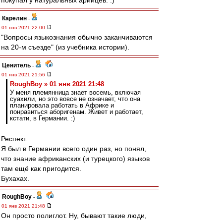
покупал у натуральных арийцев. :)
Карелин
-
01 янв 2021 22:00
"Вопросы языкознания обычно заканчиваются
на 20-м съезде" (из учебника истории).
Ценитель
-
01 янв 2021 21:56
RoughBoy » 01 янв 2021 21:48
У меня племянница знает восемь, включая
суахили, но это вовсе не означает, что она
планировала работать в Африке и
понравиться аборигенам. Живет и работает,
кстати, в Германии. :)
Респект.
Я был в Германии всего один раз, но понял,
что знание африканских (и турецкого) языков
там ещё как пригодится.
Бухахах.
RoughBoy
-
01 янв 2021 21:48
Он просто полиглот. Ну, бывают такие люди,