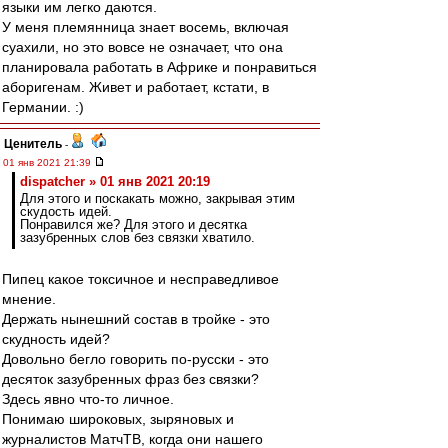
языки им легко даются.
У меня племянница знает восемь, включая
суахили, но это вовсе не означает, что она
планировала работать в Африке и понравиться
аборигенам. Живет и работает, кстати, в
Германии. :)
Ценитель
-
01 янв 2021 21:39
dispatcher » 01 янв 2021 20:19
Для этого и поскакать можно, закрывая этим
скудость идей.
Понравился же? Для этого и десятка
зазубренных слов без связки хватило.
Пипец какое токсичное и несправедливое
мнение.
Держать нынешний состав в тройке - это
скудность идей?
Довольно бегло говорить по-русски - это
десяток зазубренных фраз без связки?
Здесь явно что-то личное.
Понимаю широковых, зыряновых и
журналистов МатчТВ, когда они нашего