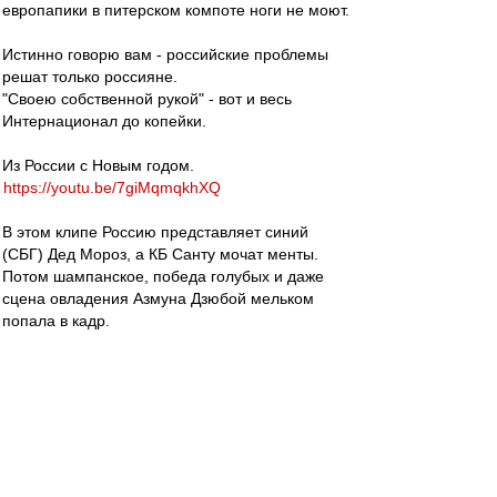
европапики в питерском компоте ноги не моют.
Истинно говорю вам - российские проблемы
решат только россияне.
"Своею собственной рукой" - вот и весь
Интернационал до копейки.
Из России с Новым годом.
https://youtu.be/7giMqmqkhXQ
В этом клипе Россию представляет синий
(СБГ) Дед Мороз, а КБ Санту мочат менты.
Потом шампанское, победа голубых и даже
сцена овладения Азмуна Дзюбой мельком
попала в кадр.
Это наша посконная реальность.
Но в любой шторм и на любой волне -
СПАРТАК ЧЕМПИОН.
это уже не изменить никому и никогда