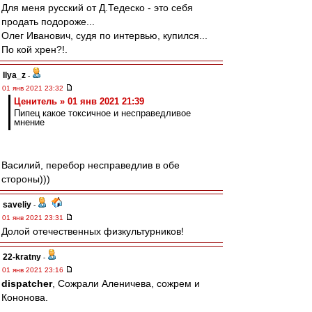
Для меня русский от Д.Тедеско - это себя
продать подороже...
Олег Иванович, судя по интервью, купился...
По кой хрен?!.
Ilya_z
-
01 янв 2021 23:32
Ценитель » 01 янв 2021 21:39
Пипец какое токсичное и несправедливое
мнение
Василий, перебор несправедлив в обе
стороны)))
saveliy
-
01 янв 2021 23:31
Долой отечественных физкультурников!
22-kratny
-
01 янв 2021 23:16
dispatcher
, Сожрали Аленичева, сожрем и
Кононова.