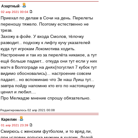
Азартный
-
02 апр 2021 00:04
Приехал по делам в Сочи на день. Перелеты
переношу тяжело. Поэтому естественно не
трезв.
Захожу в фойе. У входа Смолов, тёлочку
разводит... подхожу к лифту кучу указателей
куда тут игрокам Локомотива ходить.
Настроение и так из за перелёта никакое, а тут
ещё больше падает... откуда они тут если у них
матч в Волгограде на днях(погуглил 7 кубок тут
видимо обосновались)... настроение совсем
падает... но вспоминаю что Зе наш Луиш тут...
завтра пойду напомню кто его по настоящему
ценил и любил....
Про Мелкадзе мнение спрошу обязательно.
Редактировалось 02 апр 2021 00:08
Карелин
-
01 апр 2021 23:39
Смирюсь с женским футболом, и то вряд ли,
при условии допуска мужчин в худгим. Долой