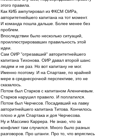
этого правила.
Как КИБ ампутировал из ФКСМ ОИРа,
авторитетнейшего капитана на тот момент.
И команда пошла дальше. Более менее без
проблем.
Впоследствии было несколько ситуаций,
проиллюстрировавших правильность этой
идеи.
Сам ОИР "отрезавший" авторитетнейшего
капитана Тихонова. ОИР давал второй шанс
людям и не раз. Но вот капитану не мог.
Именно поэтому. И на Спартаке, по крайней
мере в среднесрочной перспективе, это не
сказалось.
Потом был Старков с капитаном Аленичевым.
Старков нарушил правило. И поплатился.
Потом был Черчесов. Посадивший на лавку
авторитнейшего капитана Титова. Кончилось
плохо и для Спартака и доя Черчесова.
Ну и Массимо Каррера. Не знаю, что за
конфликт там случился. Много было разных
разговоров. Про штанги. Про то, что впряглись