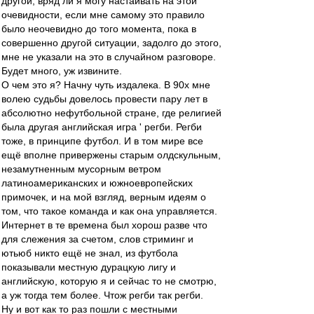
другой, вряд ли я могу настаивать на этой
очевидности, если мне самому это правило
было неочевидно до того момента, пока в
совершенно другой ситуации, задолго до этого,
мне не указали на это в случайном разговоре.
Будет много, уж извините.
О чем это я? Начну чуть издалека. В 90х мне
волею судьбы довелось провести пару лет в
абсолютно нефутбольной стране, где религией
была другая английская игра ' регби. Регби
тоже, в принципе футбол. И в том мире все
ещё вполне привержены старым олдскульным,
незамутненным мусорным ветром
латиноамериканских и южноевропейских
примочек, и на мой взгляд, верным идеям о
том, что такое команда и как она управляется.
Интернет в те времена был хорош разве что
для слежения за счетом, слов стриминг и
ютьюб никто ещё не знал, из футбола
показывали местную дурацкую лигу и
английскую, которую я и сейчас то не смотрю,
а уж тогда тем более. Чтож регби так регби.
Ну и вот как то раз пошли с местными