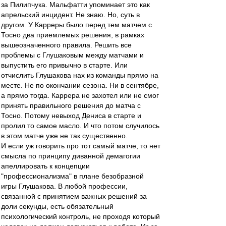
за Пилипчука. Мальфатти упоминает это как
апрельский инцидент. Не знаю. Но, суть в
другом. У Карреры было перед тем матчем с
Тосно два приемлемых решения, в рамках
вышеозначенного правила. Решить все
проблемы с Глушаковым между матчами и
выпустить его привычно в старте. Или
отчислить Глушакова нах из команды прямо на
месте. Не по окончании сезона. Ни в сентябре,
а прямо тогда. Каррера не захотел или не смог
принять правильного решения до матча с
Тосно. Потому невыход Дениса в старте и
пролил то самое масло. И что потом случилось
в этом матче уже не так существенно.
И если уж говорить про тот самый матче, то нет
смысла по принципу диванной демагогии
апеллировать к концепции
"профессионализма" в плане безобразной
игры Глушакова. В любой профессии,
связанной с принятием важных решений за
доли секунды, есть обязательный
психологический контроль, не проходя который