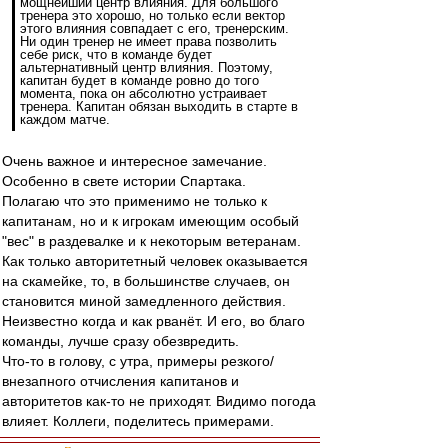
мощнейший центр влияния. Для большого
тренера это хорошо, но только если вектор
этого влияния совпадает с его, тренерским.
Ни один тренер не имеет права позволить
себе риск, что в команде будет
альтернативный центр влияния. Поэтому,
капитан будет в команде ровно до того
момента, пока он абсолютно устраивает
тренера. Капитан обязан выходить в старте в
каждом матче.
Очень важное и интересное замечание.
Особенно в свете истории Спартака.
Полагаю что это применимо не только к
капитанам, но и к игрокам имеющим особый
"вес" в раздевалке и к некоторым ветеранам.
Как только авторитетный человек оказывается
на скамейке, то, в большинстве случаев, он
становится миной замедленного действия.
Неизвестно когда и как рванёт. И его, во благо
команды, лучше сразу обезвредить.
Что-то в голову, с утра, примеры резкого/
внезапного отчисления капитанов и
авторитетов как-то не приходят. Видимо погода
влияет. Коллеги, поделитесь примерами.