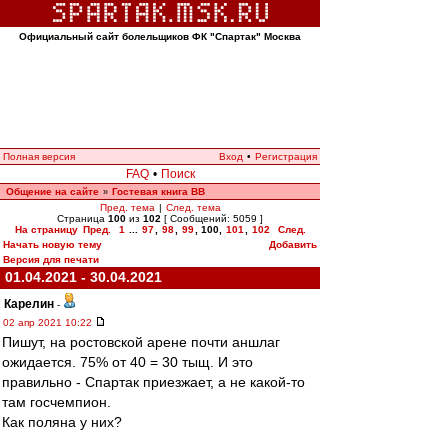
Официальный сайт болельщиков ФК "Спартак" Москва
Полная версия
Вход
•
Регистрация
FAQ
•
Поиск
Общение на сайте
Гостевая книга ВВ
»
Пред. тема
|
След. тема
Страница
100
из
102
[ Сообщений: 5059 ]
На страницу
Пред.
1
...
97
,
98
,
99
,
100
,
101
,
102
След.
Начать новую тему
Добавить
Версия для печати
01.04.2021 - 30.04.2021
Карелин
-
02 апр 2021 10:22
Пишут, на ростовской арене почти аншлаг
ожидается. 75% от 40 = 30 тыщ. И это
правильно - Спартак приезжает, а не какой-то
там госчемпион.
Как поляна у них?