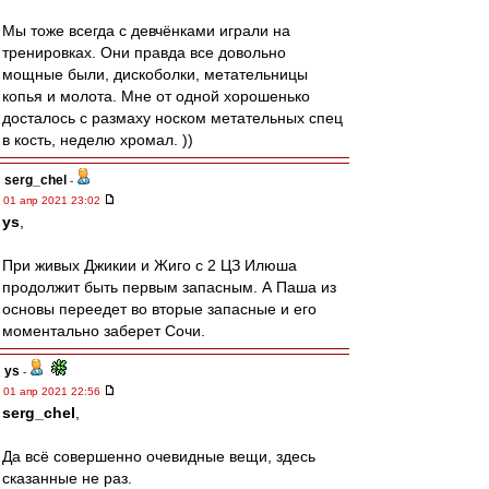
Мы тоже всегда с девчёнками играли на
тренировках. Они правда все довольно
мощные были, дискоболки, метательницы
копья и молота. Мне от одной хорошенько
досталось с размаху носком метательных спец
в кость, неделю хромал. ))
serg_chel
-
01 апр 2021 23:02
ys
,
При живых Джикии и Жиго с 2 ЦЗ Илюша
продолжит быть первым запасным. А Паша из
основы переедет во вторые запасные и его
моментально заберет Сочи.
ys
-
01 апр 2021 22:56
serg_chel
,
Да всё совершенно очевидные вещи, здесь
сказанные не раз.