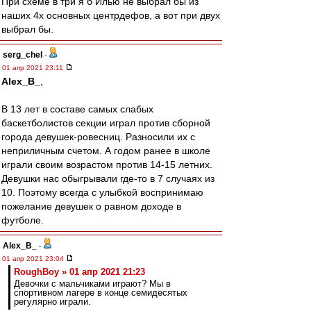
При схеме в три я б Илью не выбрал бы из
наших 4х основных центрдефов, а вот при двух
выбрал бы.
serg_chel
-
01 апр 2021 23:11
Alex_B_
,
В 13 лет в составе самых слабых
баскетболистов секции играл против сборной
города девушек-ровесниц. Разносили их с
неприличным счетом. А годом ранее в школе
играли своим возрастом против 14-15 летних.
Девушки нас обыгрывали где-то в 7 случаях из
10. Поэтому всегда с улыбкой воспринимаю
пожелание девушек о равном доходе в
футболе.
Alex_B_
-
01 апр 2021 23:04
RoughBoy » 01 апр 2021 21:23
Девочки с мальчиками играют? Мы в
спортивном лагере в конце семидесятых
регулярно играли.