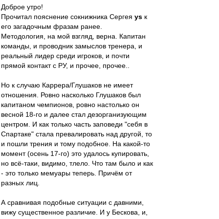
Доброе утро!
Прочитал пояснение сокнижника Сергея
ys
к
его загадочным фразам ранее.
Методология, на мой взгляд, верна. Капитан
команды, и проводник замыслов тренера, и
реальный лидер среди игроков, и почти
прямой контакт с РУ, и прочее, прочее..
Но к случаю Каррера/Глушаков не имеет
отношения. Ровно насколько Глушаков был
капитаном чемпионов, ровно настолько он
весной 18-го и далее стал дезорганизующим
центром. И как только часть заповеди "себя в
Спартаке" стала превалировать над другой, то
и пошли трения и тому подобное. На какой-то
момент (осень 17-го) это удалось купировать,
но всё-таки, видимо, тлело. Что там было и как
- это только мемуары теперь. Причём от
разных лиц.
А сравнивая подобные ситуации с давними,
вижу существенное различие. И у Бескова, и,