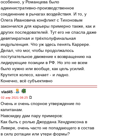
особенно, у Романцева было
административно-производственное
соединение в рычагах воздействия. И то, у
Олега Ивановича конфликт с Тихоновым
закончился для карьеры примерно также, как и
других последователей. Тут его не спасла даже
девятикратная и трёхполуфинальная
индульгенция. Что уж здесь пенять Каррере.
Делал, что мог, чтобы продолжалось
поступательное движение к возвращению на
лидирующие позиции в РФ. Но это не всем
было нужно или вообще, как цель усилий.
Крутится колесо, качает - и ладно.
Конечно, всё субъективно
vlad45
-
02 апр 2021 08:25
Очень и очень спорное утверждение по
капитанам.
Навскидку дам пару примеров:
Как быть с ролью Джордана Хендриксона в
Ливере, очень часто не попадающего в состав
в силу ротации или утери формы?