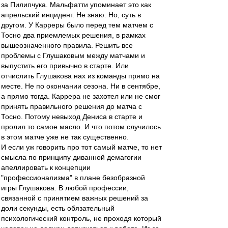
за Пилипчука. Мальфатти упоминает это как
апрельский инцидент. Не знаю. Но, суть в
другом. У Карреры было перед тем матчем с
Тосно два приемлемых решения, в рамках
вышеозначенного правила. Решить все
проблемы с Глушаковым между матчами и
выпустить его привычно в старте. Или
отчислить Глушакова нах из команды прямо на
месте. Не по окончании сезона. Ни в сентябре,
а прямо тогда. Каррера не захотел или не смог
принять правильного решения до матча с
Тосно. Потому невыход Дениса в старте и
пролил то самое масло. И что потом случилось
в этом матче уже не так существенно.
И если уж говорить про тот самый матче, то нет
смысла по принципу диванной демагогии
апеллировать к концепции
"профессионализма" в плане безобразной
игры Глушакова. В любой профессии,
связанной с принятием важных решений за
доли секунды, есть обязательный
психологический контроль, не проходя который