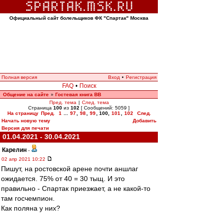
Официальный сайт болельщиков ФК "Спартак" Москва
Полная версия
Вход
•
Регистрация
FAQ
•
Поиск
Общение на сайте
Гостевая книга ВВ
»
Пред. тема
|
След. тема
Страница
100
из
102
[ Сообщений: 5059 ]
На страницу
Пред.
1
...
97
,
98
,
99
,
100
,
101
,
102
След.
Начать новую тему
Добавить
Версия для печати
01.04.2021 - 30.04.2021
Карелин
-
02 апр 2021 10:22
Пишут, на ростовской арене почти аншлаг
ожидается. 75% от 40 = 30 тыщ. И это
правильно - Спартак приезжает, а не какой-то
там госчемпион.
Как поляна у них?