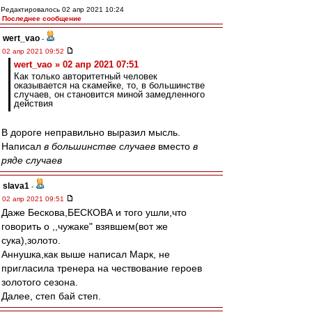
Редактировалось 02 апр 2021 10:24
Последнее сообщение
wert_vao
-
02 апр 2021 09:52
wert_vao » 02 апр 2021 07:51
Как только авторитетный человек
оказывается на скамейке, то, в большинстве
случаев, он становится миной замедленного
действия
В дороге неправильно выразил мысль.
Написал
в большинстве случаев
вместо
в
ряде случаев
slava1
-
02 апр 2021 09:51
Даже Бескова,БЕСКОВА и того ушли,что
говорить о ,,чужаке" взявшем(вот же
сука),золото.
Аннушка,как выше написал Марк, не
пригласила тренера на чествование героев
золотого сезона.
Далее, степ бай степ.