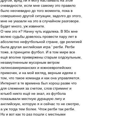
другой, вряд ли я могу настаивать на этой
очевидности, если мне самому это правило
было неочевидно до того момента, пока в
совершенно другой ситуации, задолго до этого,
мне не указали на это в случайном разговоре.
Будет много, уж извините.
О чем это я? Начну чуть издалека. В 90х мне
волею судьбы довелось провести пару лет в
абсолютно нефутбольной стране, где религией
была другая английская игра ' регби. Регби
тоже, в принципе футбол. И в том мире все
ещё вполне привержены старым олдскульным,
незамутненным мусорным ветром
латиноамериканских и южноевропейских
примочек, и на мой взгляд, верным идеям о
том, что такое команда и как она управляется.
Интернет в те времена был хорош разве что
для слежения за счетом, слов стриминг и
ютьюб никто ещё не знал, из футбола
показывали местную дурацкую лигу и
английскую, которую я и сейчас то не смотрю,
а уж тогда тем более. Чтож регби так регби.
Ну и вот как то раз пошли с местными