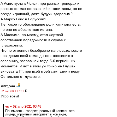
А Аспилкуэта в Челси, при разных тренерах и
разных схемах остававшийся капитаном, но не
всегда игравший, даже будучи здоровым?
А Марко Ройс в Боруссии?
Т.е. какое то обоснование роли капитана есть,
но оно не абсолютная истина.
А Массимо, по-моему, стал жертвой
собственной порядочности в случае с
Глушаковым.
Что не отменяет безобразно-наплевательского
поведения всей команды по отношению к
сопернику, засравшей тогда 5-6 вернейших
моментов. И вот в этом уж точно не Глушак
виноват, а ГТ, при всей моей симпатии к нему.
Остальное от лукавого.
wert_vao
-
02 апр 2021 07:51
Утро всем!
ys » 02 апр 2021 03:48
Понимаешь, говорит, реальный капитан это
лидер, огромный авторитет в команде,