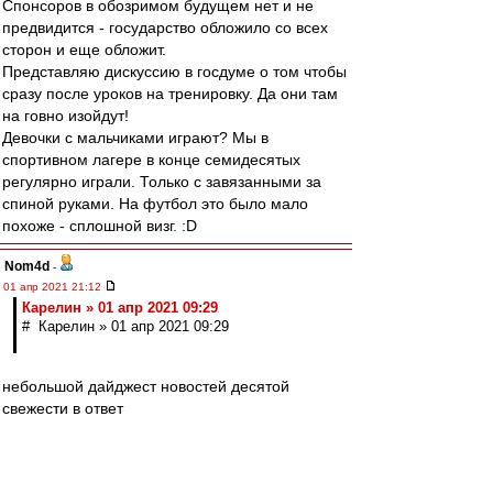
Спонсоров в обозримом будущем нет и не
предвидится - государство обложило со всех
сторон и еще обложит.
Представляю дискуссию в госдуме о том чтобы
сразу после уроков на тренировку. Да они там
на говно изойдут!
Девочки с мальчиками играют? Мы в
спортивном лагере в конце семидесятых
регулярно играли. Только с завязанными за
спиной руками. На футбол это было мало
похоже - сплошной визг. :D
Nom4d
-
01 апр 2021 21:12
Карелин » 01 апр 2021 09:29
# Карелин » 01 апр 2021 09:29
небольшой дайджест новостей десятой
свежести в ответ
про Раисино нараёне впервые слышу, Брикет
живёт "на Новопетровское" (намного ближе