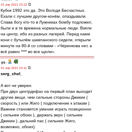
01 апр 2021 23:22
Кубок 1992 это да. Это Володя Бесчастных.
Ехали с лучшим другом-конём, опаздывали.
Слава богу кто-то в Лужниках бомбу подложил,
были и в те времена нормальные люди. Взяли
на центр, ибо из разных лагерей. Перед нами
кони с бутылём шампанского сидели, открыли
минуте на 80-й со словами - «Черенкова нет, а
всё равно **** во все щели».
ys
-
01 апр 2021 23:11
serg_chel
,
А вот не уверен.
При двух центрдефах на первый план выходят
другие вещи, чем сильные стороны Джикии (
скорость ) или Жиго ( подключение к атакам ).
Важнее становятся умение играть позиционно
( сильнее обоих ), держать верх ( сильнее
Джикии ), дальний пас ( сильнее Жиго,
возможно, обоих).