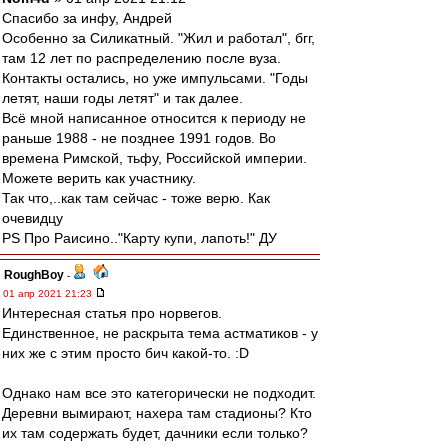
Спасибо за инфу, Андрей
Особенно за Силикатный. "Жил и работал", бгг,
там 12 лет по распределению после вуза.
Контакты остались, но уже импульсами. "Годы
летят, наши годы летят" и так далее.
Всё мной написанное относится к периоду не
раньше 1988 - не позднее 1991 годов. Во
времена Римской, тьфу, Российской империи.
Можете верить как участнику.
Так что,..как там сейчас - тоже верю. Как
очевидцу
PS Про Раисино.."Карту купи, лапоть!" ДУ
RoughBoy
-
01 апр 2021 21:23
Интересная статья про норвегов.
Единственное, не раскрыта тема астматиков - у
них же с этим просто бич какой-то. :D
Однако нам все это категорически не подходит.
Деревни вымирают, нахера там стадионы? Кто
их там содержать будет, дачники если только?