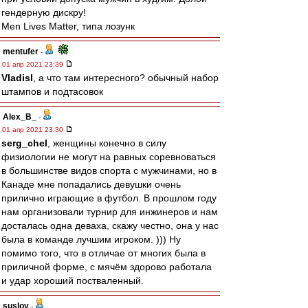
гендерную дискру!
Men Lives Matter, типа лозунк
mentufer
-
01 апр 2021 23:39
Vladisl
, а что там интересного? обычный набор
штампов и подтасовок
Alex_B_
-
01 апр 2021 23:30
serg_chel
, женщины конечно в силу
физиологии не могут на равных соревноваться
в большинстве видов спорта с мужчинами, но в
Канаде мне попадались девушки очень
прилично играющие в футбол. В прошлом году
нам организовали турнир для инжинеров и нам
досталась одна деваха, скажу честно, она у нас
была в команде лучшим игроком. ))) Ну
помимо того, что в отличае от многих была в
приличной форме, с мячём здорово работала
и удар хороший постваленный.
suslov
-