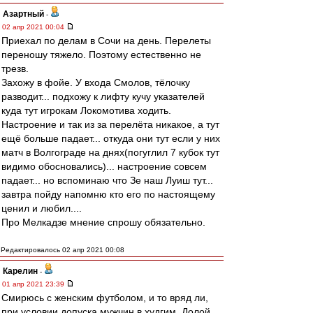
Азартный
-
02 апр 2021 00:04
Приехал по делам в Сочи на день. Перелеты
переношу тяжело. Поэтому естественно не
трезв.
Захожу в фойе. У входа Смолов, тёлочку
разводит... подхожу к лифту кучу указателей
куда тут игрокам Локомотива ходить.
Настроение и так из за перелёта никакое, а тут
ещё больше падает... откуда они тут если у них
матч в Волгограде на днях(погуглил 7 кубок тут
видимо обосновались)... настроение совсем
падает... но вспоминаю что Зе наш Луиш тут...
завтра пойду напомню кто его по настоящему
ценил и любил....
Про Мелкадзе мнение спрошу обязательно.
Редактировалось 02 апр 2021 00:08
Карелин
-
01 апр 2021 23:39
Смирюсь с женским футболом, и то вряд ли,
при условии допуска мужчин в худгим. Долой