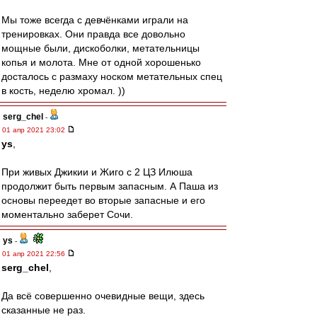
Мы тоже всегда с девчёнками играли на
тренировках. Они правда все довольно
мощные были, дискоболки, метательницы
копья и молота. Мне от одной хорошенько
досталось с размаху носком метательных спец
в кость, неделю хромал. ))
serg_chel
-
01 апр 2021 23:02
ys
,
При живых Джикии и Жиго с 2 ЦЗ Илюша
продолжит быть первым запасным. А Паша из
основы переедет во вторые запасные и его
моментально заберет Сочи.
ys
-
01 апр 2021 22:56
serg_chel
,
Да всё совершенно очевидные вещи, здесь
сказанные не раз.