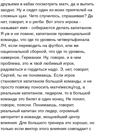
друзьями в кабак посмотреть матч, да и выпить
заодно. Ну и сидит один из моих приятелей на
сложных щах. Чето случилось, спрашиваю? Да
нет, говорит, я о регби. Вот этого игрока -
называет имя - собираются делать капитаном.
Я уж и не помню, капитаном провинциальной
команды, что где то уровень четвертьфинала
ЛЧ, если переводить на футбол, или же
национальной сборной, что где то уровень,
наверное, Германии. Ну, говорю, и в чем
проблема, это ж твой любимый игрок,
радоваться и гордиться надо. Э, нет, говорит,
Сергей, ты не понимаешь. Если игрок
становится капитаном большой команды, и не
просто повязку поносить матч/месяц/год, а
реальным капитаном, лидером, то в большой
команде это билет в один конец. Не понял,
говорю, поясни. Понимаешь, говорит,
реальный капитан это лидер, огромный
авторитет в команде, мощнейший центр
влияния. Для большого тренера это хорошо, но
только если вектор этого влияния совпадает с