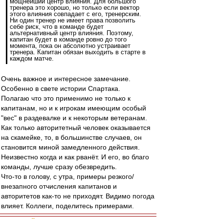
мощнейший центр влияния. Для большого
тренера это хорошо, но только если вектор
этого влияния совпадает с его, тренерским.
Ни один тренер не имеет права позволить
себе риск, что в команде будет
альтернативный центр влияния. Поэтому,
капитан будет в команде ровно до того
момента, пока он абсолютно устраивает
тренера. Капитан обязан выходить в старте в
каждом матче.
Очень важное и интересное замечание.
Особенно в свете истории Спартака.
Полагаю что это применимо не только к
капитанам, но и к игрокам имеющим особый
"вес" в раздевалке и к некоторым ветеранам.
Как только авторитетный человек оказывается
на скамейке, то, в большинстве случаев, он
становится миной замедленного действия.
Неизвестно когда и как рванёт. И его, во благо
команды, лучше сразу обезвредить.
Что-то в голову, с утра, примеры резкого/
внезапного отчисления капитанов и
авторитетов как-то не приходят. Видимо погода
влияет. Коллеги, поделитесь примерами.