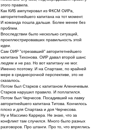
этого правила.
Как КИБ ампутировал из ФКСМ ОИРа,
авторитетнейшего капитана на тот момент.
И команда пошла дальше. Более менее без
проблем.
Впоследствии было несколько ситуаций,
проиллюстрировавших правильность этой
идеи.
Сам ОИР "отрезавший" авторитетнейшего
капитана Тихонова. ОИР давал второй шанс
людям и не раз. Но вот капитану не мог.
Именно поэтому. И на Спартаке, по крайней
мере в среднесрочной перспективе, это не
сказалось.
Потом был Старков с капитаном Аленичевым.
Старков нарушил правило. И поплатился.
Потом был Черчесов. Посадивший на лавку
авторитнейшего капитана Титова. Кончилось
плохо и для Спартака и доя Черчесова.
Ну и Массимо Каррера. Не знаю, что за
конфликт там случился. Много было разных
разговоров. Про штанги. Про то, что впряглись