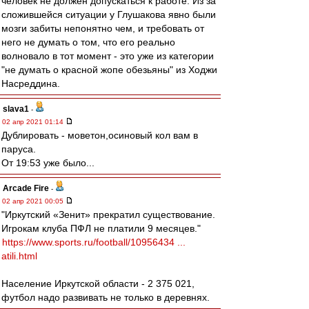
человек не должен допускаться к работе. Из за
сложившейся ситуации у Глушакова явно были
мозги забиты непонятно чем, и требовать от
него не думать о том, что его реально
волновало в тот момент - это уже из категории
"не думать о красной жопе обезьяны" из Ходжи
Насреддина.
slava1
-
02 апр 2021 01:14
Дублировать - моветон,осиновый кол вам в
паруса.
От 19:53 уже было...
Arcade Fire
-
02 апр 2021 00:05
"Иркутский «Зенит» прекратил существование.
Игрокам клуба ПФЛ не платили 9 месяцев."
https://www.sports.ru/football/10956434 ...
atili.html
Население Иркутской области - 2 375 021,
футбол надо развивать не только в деревнях.