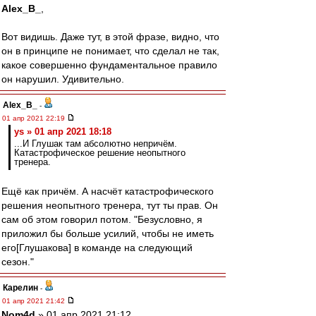
Alex_B_
,
Вот видишь. Даже тут, в этой фразе, видно, что
он в принципе не понимает, что сделал не так,
какое совершенно фундаментальное правило
он нарушил. Удивительно.
Alex_B_
-
01 апр 2021 22:19
ys » 01 апр 2021 18:18
...И Глушак там абсолютно непричём.
Катастрофическое решение неопытного
тренера.
Ещё как причём. А насчёт катастрофического
решения неопытного тренера, тут ты прав. Он
сам об этом говорил потом. "Безусловно, я
приложил бы больше усилий, чтобы не иметь
его[Глушакова] в команде на следующий
сезон."
Карелин
-
01 апр 2021 21:42
Nom4d
» 01 апр 2021 21:12