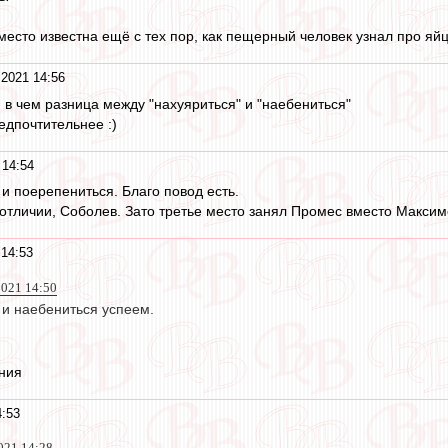
место известна ещё с тех пор, как пещерный человек узнал про яйц
 2021 14:56
 в чем разница между "нахуяриться" и "наебениться"
едпочтительнее :)
 14:54
и поерепениться. Благо повод есть.
 отличии, Соболев. Зато третье место занял Промес вместо Макси
 14:53
021 14:50
 и наебениться успеем.
ния
4:53
021 14:28