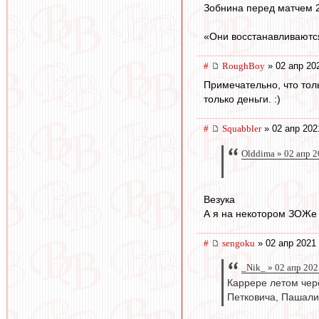
Зобнина перед матчем 2
«Они восстанавливаются
#
RoughBoy
» 02 апр 20
Примечательно, что тол
только деньги. :)
#
Squabbler
» 02 апр 202
Olddima » 02 апр 2
Везука
А я на некотором ЗОЖе 
#
sengoku
» 02 апр 2021 
_Nik_ » 02 апр 202
Каррере летом чер
Петковича, Пашалич