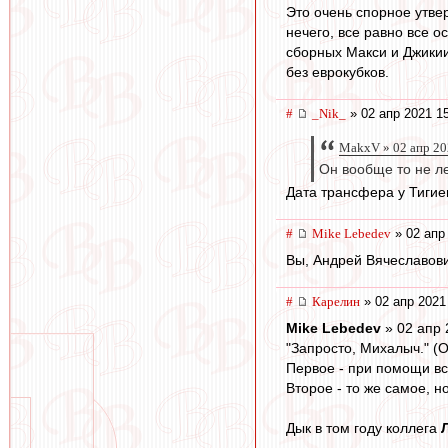
Это очень спорное утвер
нечего, все равно все о
сборных Макси и Джикии
без еврокубков.
#
_Nik_
» 02 апр 2021 1
MakxV » 02 апр 20
Он вообще то не л
Дата трансфера у Тиги
#
Mike Lebedev
» 02 апр
Вы, Андрей Вячеславови
#
Карелин
» 02 апр 2021
Mike Lebedev
» 02 апр 
"Запросто, Михалыч." (
Первое - при помощи вс
Второе - то же самое, но
Дык в том году коллега