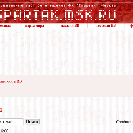
оманда
карта мира
магазин ВВ
гостевая ВВ
ф
вая книга ВВ
21
Сообщени
16:00