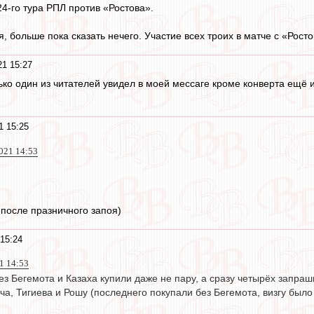
4-го тура РПЛ против «Ростова».
, больше пока сказать нечего. Участие всех троих в матче с «Рос
21 15:27
ько один из читателей увидел в моей мессаге кроме конверта ещё 
1 15:25
021 14:53
после празничного запоя)
15:24
1 14:53
ез Бегемота и Казаха купили даже не пару, а сразу четырёх запра
а, Тигиева и Рошу (последнего покупали без Бегемота, визгу было 