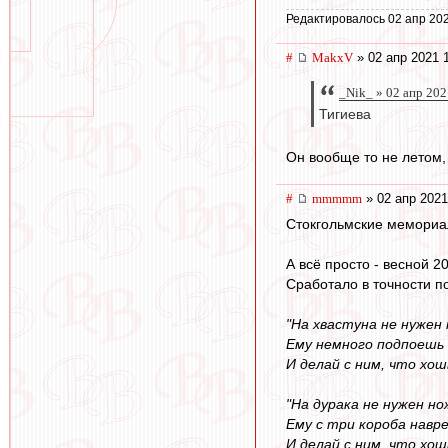
Редактировалось 02 апр 202
#
MakxV
» 02 апр 2021 
_Nik_ » 02 апр 202
Тигиева
Он вообще то не летом,
#
mmmmm
» 02 апр 2021
Стокгольмские мемориал
А всё просто - весной 
Сработало в точности п
"На хвастуна не нужен 
Ему немного подпоешь
И делай с ним, что хош
"На дурака не нужен но
Ему с три короба навр
И делай с ним, что хош