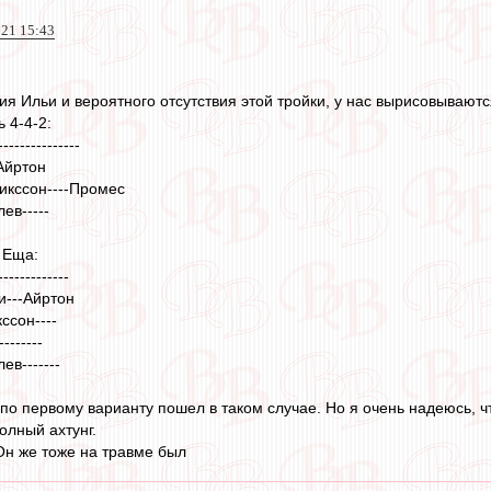
021 15:43
вия Ильи и вероятного отсутствия этой тройки, у нас вырисовываю
 4-4-2:
--------------
Айртон
икссон----Промес
лев-----
 Еща:
------------
и---Айртон
кссон----
-------
ев-------
по первому варианту пошел в таком случае. Но я очень надеюсь, ч
олный ахтунг.
 Он же тоже на травме был