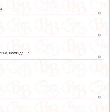
а.
менко, неожиданно