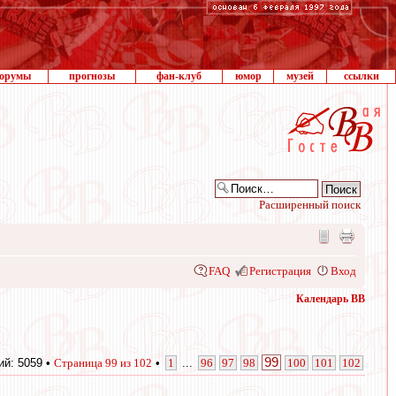
орумы
прогнозы
фан-клуб
юмор
музей
ссылки
Расширенный поиск
FAQ
Регистрация
Вход
Календарь ВВ
99
й: 5059 •
Страница
99
из
102
•
1
...
96
97
98
100
101
102