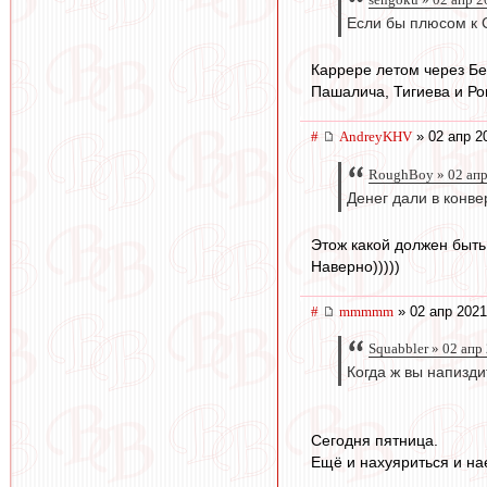
Если бы плюсом к 
Каррере летом через Бе
Пашалича, Тигиева и Рош
#
AndreyKHV
» 02 апр 2
RoughBoy » 02 апр
Денег дали в конве
Этож какой должен быть 
Наверно)))))
#
mmmmm
» 02 апр 2021
Squabbler » 02 апр
Когда ж вы напизди
Сегодня пятница.
Ещё и нахуяриться и на