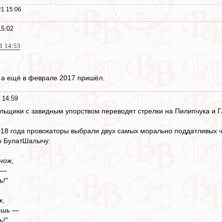
1 15:06
15:02
1 14:53
 а ещё в феврале 2017 пришёл.
 14:59
ьщики с завидным упорством переводят стрелки на Пилипчука и Г
2018 года провокаторы выбрали двух самых морально поддатливых ч
о БулатШалычу:
нож,
 —
ь!"
ж,
ешь —
ь!"