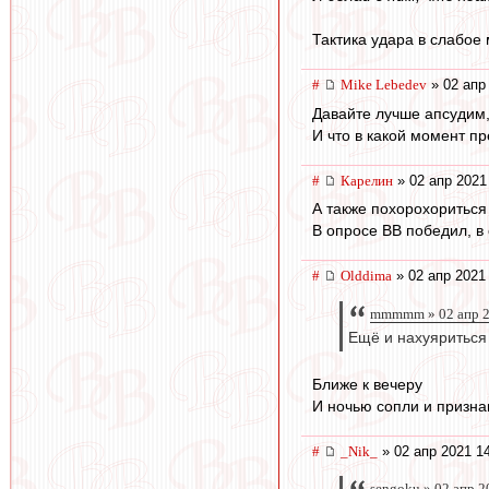
Тактика удара в слабое 
#
Mike Lebedev
» 02 апр
Давайте лучше апсудим,
И что в какой момент пр
#
Карелин
» 02 апр 2021
А также похорохориться 
В опросе ВВ победил, в
#
Olddima
» 02 апр 2021
mmmmm » 02 апр 2
Ещё и нахуяриться
Ближе к вечеру
И ночью сопли и призна
#
_Nik_
» 02 апр 2021 1
sengoku » 02 апр 2