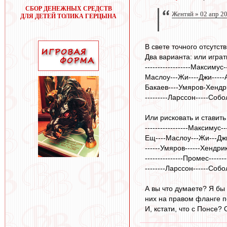
СБОР ДЕНЕЖНЫХ СРЕДСТВ
Жентяй » 02 апр 2
ДЛЯ ДЕТЕЙ ТОЛИКА ГЕРЦЫНА
В свете точного отсутст
Два варианта: или играть
------------------Максимус--
Маслоу---Жи----Джи-----
Бакаев----Умяров-Хендр
---------Ларссон-----Собо
Или рисковать и ставить
-----------------Максимус---
Ещ----Маслоу---Жи---Дж
------Умяров------Хендри
---------------Промес--------
--------Ларссон---‐--Собол
А вы что думаете? Я бы 
них на правом фланге п
И, кстати, что с Понсе?