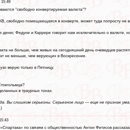
 15:49
ываются "свободно конвертируемая валюта"?
СКВ, свободно помещающаяся в конверте, может туда попросту не в
те денег, Федуне и Каррере говорит нам исключительно о валюте, 
акта не больше, чем живых на сегодняшний день очевидцев распят
кт не меньше, чем верующих в Воскресение.
рузо верую только в Пятницу.
Стокгольмца?
деланных в траурных тонах.
еда. Вы слишком серьезны. Серьезное лицо — еще не признак ума
.)
15:43
«Спартака» по связям с общественностью Антон Фетисов рассказа