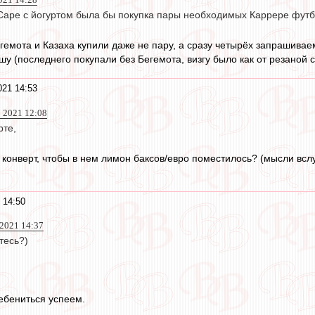
Саре с йогуртом была бы покупка пары необходимых Каррере фут
гемота и Казаха купили даже не пару, а сразу четырёх запрашивае
у (последнего покупали без Бегемота, визгу было как от резаной с
021 14:53
 2021 12:08
рте,
конверт, чтобы в нем лимон баксов/евро поместилось? (мысли вслух
 14:50
 2021 14:37
тесь?)
ебениться успеем.