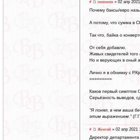
#
mmmmm
» 02 апр 2021
Почему баксы/евро наз
А потому, что сумма в 
Так что, байка о конвер
От себя добавлю.
Живых свидетелей того 
Но и верующих в оный а
Лично я в обнимку с Р.К
=========
Каков первый симптом 
Серьёзность выводов, с
"Я понял, в чем ваша б
этим выражением."
(Г.Г
#
Жентяй
» 02 апр 2021 
Директор департамента 