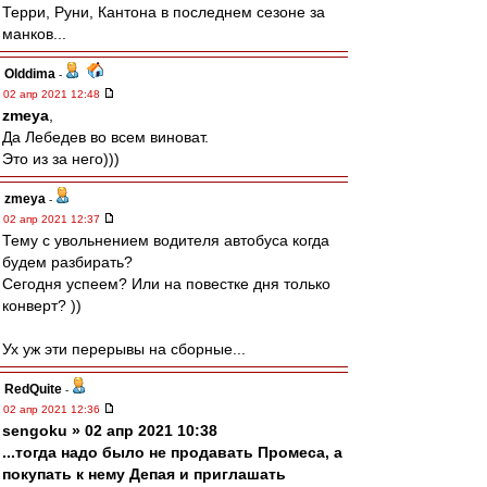
Терри, Руни, Кантона в последнем сезоне за
манков...
Olddima
-
02 апр 2021 12:48
zmeya
,
Да Лебедев во всем виноват.
Это из за него)))
zmeya
-
02 апр 2021 12:37
Тему с увольнением водителя автобуса когда
будем разбирать?
Сегодня успеем? Или на повестке дня только
конверт? ))
Ух уж эти перерывы на сборные...
RedQuite
-
02 апр 2021 12:36
sengoku » 02 апр 2021 10:38
...тогда надо было не продавать Промеса, а
покупать к нему Депая и приглашать