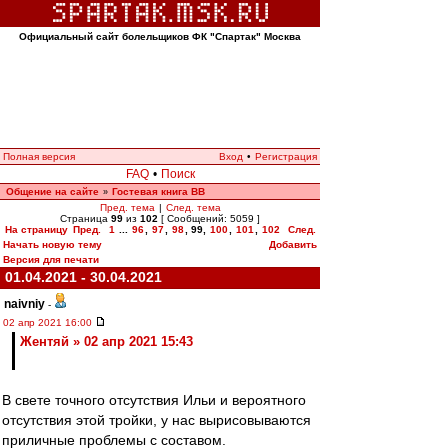
Официальный сайт болельщиков ФК "Спартак" Москва
Полная версия
Вход
•
Регистрация
FAQ
•
Поиск
Общение на сайте
Гостевая книга ВВ
»
Пред. тема
|
След. тема
Страница
99
из
102
[ Сообщений: 5059 ]
На страницу
Пред.
1
...
96
,
97
,
98
,
99
,
100
,
101
,
102
След.
Начать новую тему
Добавить
Версия для печати
01.04.2021 - 30.04.2021
naivniy
-
02 апр 2021 16:00
Жентяй » 02 апр 2021 15:43
В свете точного отсутствия Ильи и вероятного
отсутствия этой тройки, у нас вырисовываются
приличные проблемы с составом.