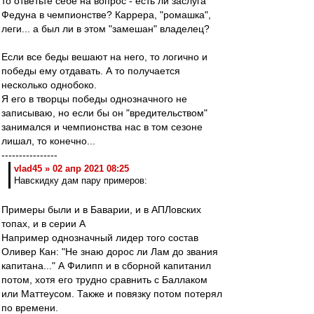
то ответьте себе на вопрос - есть ли заслуга
Федуна в чемпионстве? Каррера, "ромашка",
леги... а был ли в этом "замешан" владелец?
Если все беды вешают на него, то логично и
победы ему отдавать. А то получается
несколько однобоко.
Я его в творцы победы однозначного не
записываю, но если бы он "вредительством"
занимался и чемпионства нас в том сезоне
лишал, то конечно...
----------------
vlad45 » 02 апр 2021 08:25
Навскидку дам пару примеров:
Примеры были и в Баварии, и в АПЛовских
топах, и в серии А
Например однозначный лидер того состав
Оливер Кан: "Не знаю дорос ли Лам до звания
капитана..." А Филипп и в сборной капитанил
потом, хотя его трудно сравнить с Баллаком
или Маттеусом. Также и повязку потом потерял
по времени.