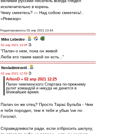
Великий русский писатель всегда глядел
исключительно в корень.
Чему смеетесь? — Над собою смеетесь!..
«Ревизор»
Редактировалось 02 апр 2021 13:44
Mike Lebedev
-
02 апр 2021 13:05
"Палач о нем, пока он живой
Люби его таким какой он есть..."
Nevladimirovi4
-
02 апр 2021 12:50
AiltonD » 02 апр 2021 12:25
Палач чемпионского Спартака по-прежнему
рулит командой и никуда не денется в
ближайшее время.
Палач он же отец? Просто Тарас Бульба - Чем
я тебя породил, тем я тебя и убью \не по
Гоголю\.
Справедливости ради, если отбросить шелуху,