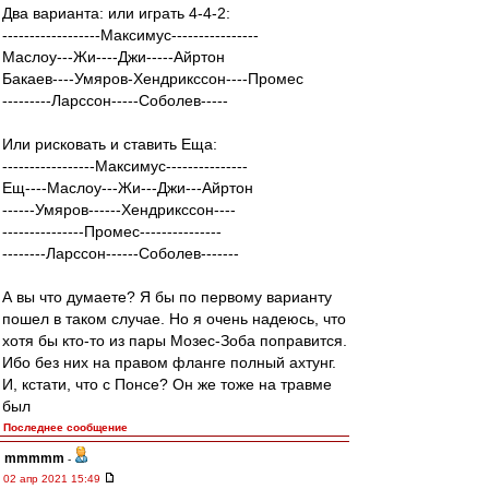
Два варианта: или играть 4-4-2:
------------------Максимус----------------
Маслоу---Жи----Джи-----Айртон
Бакаев----Умяров-Хендрикссон----Промес
---------Ларссон-----Соболев-----
Или рисковать и ставить Еща:
-----------------Максимус---------------
Ещ----Маслоу---Жи---Джи---Айртон
------Умяров------Хендрикссон----
---------------Промес---------------
--------Ларссон---‐--Соболев-------
А вы что думаете? Я бы по первому варианту
пошел в таком случае. Но я очень надеюсь, что
хотя бы кто-то из пары Мозес-Зоба поправится.
Ибо без них на правом фланге полный ахтунг.
И, кстати, что с Понсе? Он же тоже на травме
был
Последнее сообщение
mmmmm
-
02 апр 2021 15:49