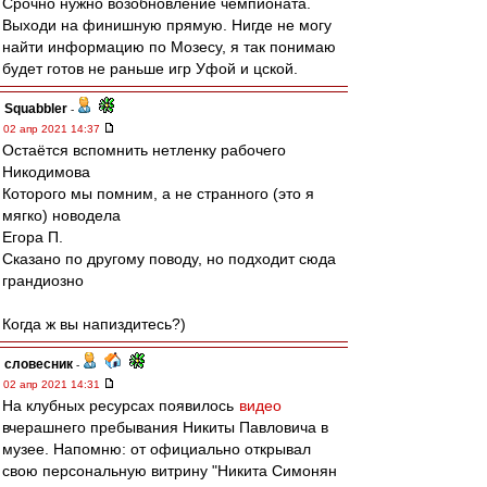
Срочно нужно возобновление чемпионата.
Выходи на финишную прямую. Нигде не могу
найти информацию по Мозесу, я так понимаю
будет готов не раньше игр Уфой и цской.
Squabbler
-
02 апр 2021 14:37
Остаётся вспомнить нетленку рабочего
Никодимова
Которого мы помним, а не странного (это я
мягко) новодела
Егора П.
Сказано по другому поводу, но подходит сюда
грандиозно
Когда ж вы напиздитесь?)
словесник
-
02 апр 2021 14:31
На клубных ресурсах появилось
видео
вчерашнего пребывания Никиты Павловича в
музее. Напомню: от официально открывал
свою персональную витрину "Никита Симонян