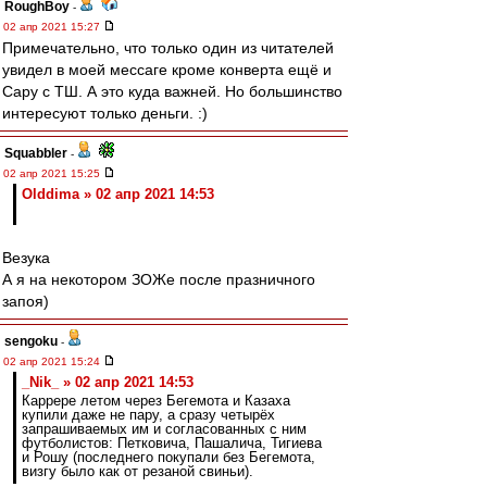
RoughBoy
-
02 апр 2021 15:27
Примечательно, что только один из читателей
увидел в моей мессаге кроме конверта ещё и
Сару с ТШ. А это куда важней. Но большинство
интересуют только деньги. :)
Squabbler
-
02 апр 2021 15:25
Olddima » 02 апр 2021 14:53
Везука
А я на некотором ЗОЖе после празничного
запоя)
sengoku
-
02 апр 2021 15:24
_Nik_ » 02 апр 2021 14:53
Каррере летом через Бегемота и Казаха
купили даже не пару, а сразу четырёх
запрашиваемых им и согласованных с ним
футболистов: Петковича, Пашалича, Тигиева
и Рошу (последнего покупали без Бегемота,
визгу было как от резаной свиньи).