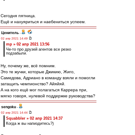
Сегодня пятница.
Ещё и нахуяриться и наебениться успеем.
Ценитель
-
02 апр 2021 14:49
mp » 02 апр 2021 13:56
Че-то про друзей агентов все резко
подзабыли.
Ну, почему же, всё помним.
Это те жучки, которые Джикию, Жиго,
Самедова, Адриано в команду взяли и помогли
затащить чемпионство? Айяйяй.
А на кого ещё мог полагаться Каррера при,
мягко говоря, нулевой поддержке руководства?
sengoku
-
02 апр 2021 14:44
Squabbler » 02 апр 2021 14:37
Когда ж вы напиздитесь?)