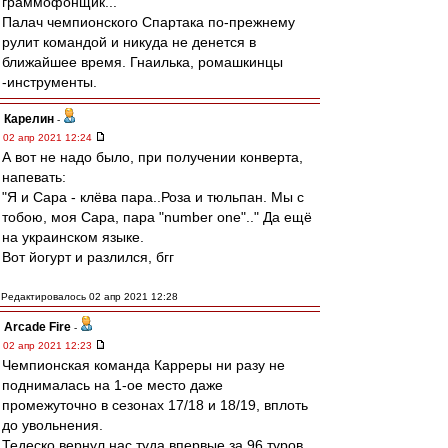
граммофонщик...
Палач чемпионского Спартака по-прежнему
рулит командой и никуда не денется в
ближайшее время. Гнаилька, ромашкинцы
-инструменты.
Карелин
-
02 апр 2021 12:24
А вот не надо было, при получении конверта,
напевать:
"Я и Сара - клёва пара..Роза и тюльпан. Мы с
тобою, моя Сара, пара "number one".." Да ещё
на украинском языке.
Вот йогурт и разлился, бгг
Редактировалось 02 апр 2021 12:28
Arcade Fire
-
02 апр 2021 12:23
Чемпионская команда Карреры ни разу не
поднималась на 1-ое место даже
промежуточно в сезонах 17/18 и 18/19, вплоть
до увольнения.
Тедеско вернул нас туда впервые за 96 туров