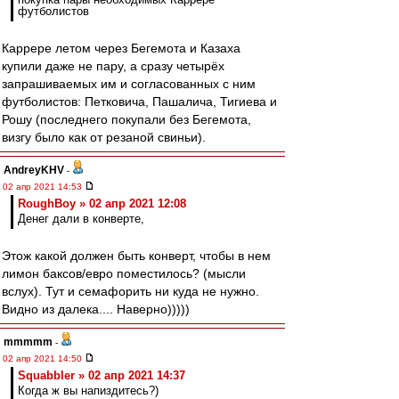
футболистов
Каррере летом через Бегемота и Казаха
купили даже не пару, а сразу четырёх
запрашиваемых им и согласованных с ним
футболистов: Петковича, Пашалича, Тигиева и
Рошу (последнего покупали без Бегемота,
визгу было как от резаной свиньи).
AndreyKHV
-
02 апр 2021 14:53
RoughBoy » 02 апр 2021 12:08
Денег дали в конверте,
Этож какой должен быть конверт, чтобы в нем
лимон баксов/евро поместилось? (мысли
вслух). Тут и семафорить ни куда не нужно.
Видно из далека.... Наверно)))))
mmmmm
-
02 апр 2021 14:50
Squabbler » 02 апр 2021 14:37
Когда ж вы напиздитесь?)