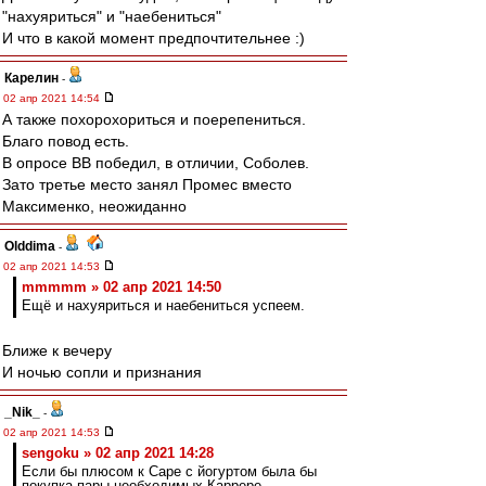
"нахуяриться" и "наебениться"
И что в какой момент предпочтительнее :)
Карелин
-
02 апр 2021 14:54
А также похорохориться и поерепениться.
Благо повод есть.
В опросе ВВ победил, в отличии, Соболев.
Зато третье место занял Промес вместо
Максименко, неожиданно
Olddima
-
02 апр 2021 14:53
mmmmm » 02 апр 2021 14:50
Ещё и нахуяриться и наебениться успеем.
Ближе к вечеру
И ночью сопли и признания
_Nik_
-
02 апр 2021 14:53
sengoku » 02 апр 2021 14:28
Если бы плюсом к Саре с йогуртом была бы
покупка пары необходимых Каррере