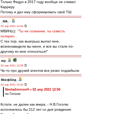
Только Федун в 2017 году вообще не сливал
Карреру.
Потому и дал ему сформировать свой ТШ.
_Nik_
-
02 апр 2021 14:04
МВИН(c):
"Ты не сознание, ты совесть
потерял...
С тех пор, как выигрыш выпал мне,
возненавидели вы меня, и все вы стали по-
другому ко мне относиться!"
mp
-
02 апр 2021 13:56
Че-то про друзей агентов все резко подзабыли.
МосфОлд
-
02 апр 2021 13:44
Nevladimirovi4 » 02 апр 2021 12:50
по Гоголю
Кстати, не далее как вчера, - Н.В.Гоголю
исполнилось бы 212 лет со дня рождения.