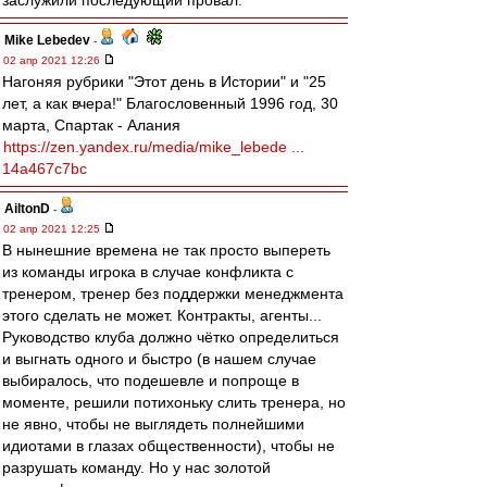
заслужили последующий провал.
Mike Lebedev
-
02 апр 2021 12:26
Нагоняя рубрики "Этот день в Истории" и "25
лет, а как вчера!" Благословенный 1996 год, 30
марта, Спартак - Алания
https://zen.yandex.ru/media/mike_lebede ...
14a467c7bc
AiltonD
-
02 апр 2021 12:25
В нынешние времена не так просто выпереть
из команды игрока в случае конфликта с
тренером, тренер без поддержки менеджмента
этого сделать не может. Контракты, агенты...
Руководство клуба должно чётко определиться
и выгнать одного и быстро (в нашем случае
выбиралось, что подешевле и попроще в
моменте, решили потихоньку слить тренера, но
не явно, чтобы не выглядеть полнейшими
идиотами в глазах общественности), чтобы не
разрушать команду. Но у нас золотой