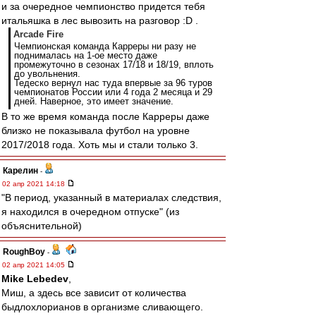
и за очередное чемпионство придется тебя
итальяшка в лес вывозить на разговор :D .
Arcade Fire
Чемпионская команда Карреры ни разу не
поднималась на 1-ое место даже
промежуточно в сезонах 17/18 и 18/19, вплоть
до увольнения.
Тедеско вернул нас туда впервые за 96 туров
чемпионатов России или 4 года 2 месяца и 29
дней. Наверное, это имеет значение.
В то же время команда после Карреры даже
близко не показывала футбол на уровне
2017/2018 года. Хоть мы и стали только 3.
Карелин
-
02 апр 2021 14:18
"В период, указанный в материалах следствия,
я находился в очередном отпуске" (из
объяснительной)
RoughBoy
-
02 апр 2021 14:05
Mike Lebedev
,
Миш, а здесь все зависит от количества
быдлохлорианов в организме сливающего.