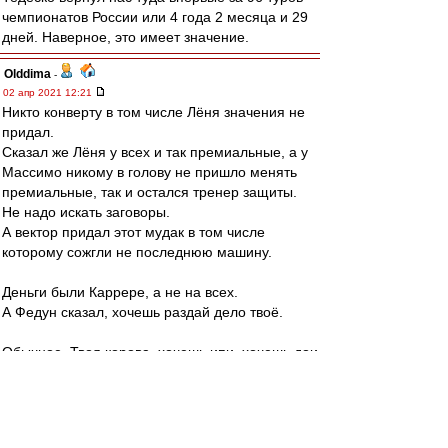
чемпионатов России или 4 года 2 месяца и 29
дней. Наверное, это имеет значение.
Olddima
-
02 апр 2021 12:21
Никто конверту в том числе Лёня значения не
придал.
Сказал же Лёня у всех и так премиальные, а у
Массимо никому в голову не пришло менять
премиальные, так и остался тренер защиты.
Не надо искать заговоры.
А вектор придал этот мудак в том числе
которому сожгли не последнюю машину.
Деньги были Каррере, а не на всех.
А Федун сказал, хочешь раздай дело твоё.
Обычное. Твоя корова, хочешь ипи, хочешь дои
Редактировалось 02 апр 2021 12:23
SpaSib
-
02 апр 2021 12:20