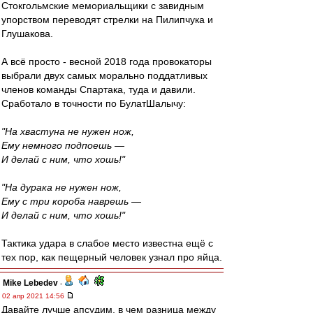
Стокгольмские мемориальщики с завидным
упорством переводят стрелки на Пилипчука и
Глушакова.
А всё просто - весной 2018 года провокаторы
выбрали двух самых морально поддатливых
членов команды Спартака, туда и давили.
Сработало в точности по БулатШалычу:
"На хвастуна не нужен нож,
Ему немного подпоешь —
И делай с ним, что хошь!"
"На дурака не нужен нож,
Ему с три короба наврешь —
И делай с ним, что хошь!"
Тактика удара в слабое место известна ещё с
тех пор, как пещерный человек узнал про яйца.
Mike Lebedev
-
02 апр 2021 14:56
Давайте лучше апсудим, в чем разница между