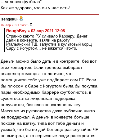
-- человек футбола".
Как же здорово, что он у нас есть!
sengoku
-
02 апр 2021 14:28
RoughBoy » 02 апр 2021 12:08
Странно как-то РУ сливало Карреру. Денег
дали в конверте, взяли на работу
итальянский ТШ, запустив в культовый борщ
Сару с йогуртом... не вяжется что-то.
Деньги можно было дать и в контракте, без вот
этих конвертов. Если тренера выбирает
владелец команды, то логично, что
помощников себе уже подбирает сам ГТ. Если
бы плюсом к Саре с йогуртом была бы покупка
пары необходимых Каррере футболистов, в
сухом остатке жиденькая поддержка
получается, без слез не взглянешь :cry: .
Массимо из руководства даже публично никто
не поддержал. А деньги в конверте больше
похожи на взятку, типа вот тебе деньги и
уезжай, что бы не дай бог еще раз случайно ЧР
не выиграл, а то серьезные люди расстроятся