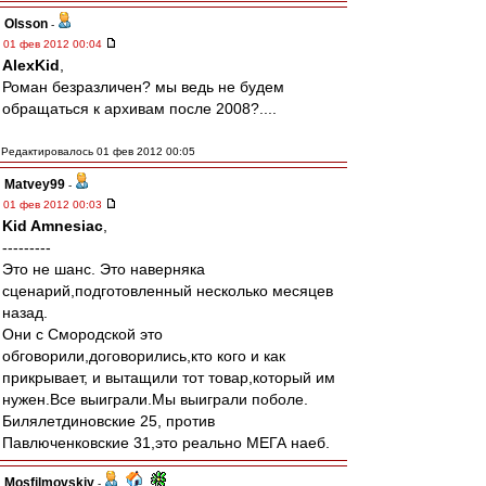
Olsson
-
01 фев 2012 00:04
AlexKid
,
Роман безразличен? мы ведь не будем
обращаться к архивам после 2008?....
Редактировалось 01 фев 2012 00:05
Matvey99
-
01 фев 2012 00:03
Kid Amnesiac
,
---------
Это не шанс. Это наверняка
сценарий,подготовленный несколько месяцев
назад.
Они с Смородской это
обговорили,договорились,кто кого и как
прикрывает, и вытащили тот товар,который им
нужен.Все выиграли.Мы выиграли поболе.
Билялетдиновские 25, против
Павлюченковские 31,это реально МЕГА наеб.
Mosfilmovskiy
-