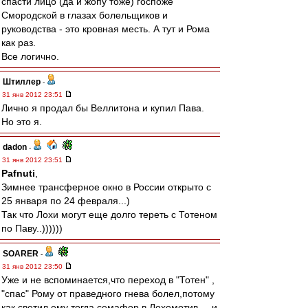
спасти лицо (да и жопу тоже) госпоже
Смородской в глазах болельщиков и
руководства - это кровная месть. А тут и Рома
как раз.
Все логично.
Штиллер
-
31 янв 2012 23:51
Лично я продал бы Веллитона и купил Пава.
Но это я.
dadon
-
31 янв 2012 23:51
Pafnuti
,
Зимнее трансферное окно в России открыто с
25 января по 24 февраля...)
Так что Лохи могут еще долго тереть с Тотеном
по Паву..))))))
SOARER
-
31 янв 2012 23:50
Уже и не вспоминается,что переход в "Тотен" ,
"спас" Рому от праведного гнева болел,потому
как светил ему тогда семафор в Лохомотив.....и