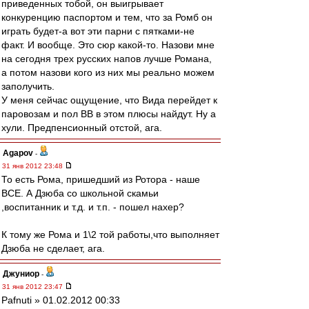
приведенных тобой, он выигрывает
конкуренцию паспортом и тем, что за Ромб он
играть будет-а вот эти парни с пятками-не
факт. И вообще. Это сюр какой-то. Назови мне
на сегодня трех русских напов лучше Романа,
а потом назови кого из них мы реально можем
заполучить.
У меня сейчас ощущение, что Вида перейдет к
паровозам и пол ВВ в этом плюсы найдут. Ну а
хули. Предпенсионный отстой, ага.
Agapov
-
31 янв 2012 23:48
То есть Рома, пришедший из Ротора - наше
ВСЕ. А Дзюба со школьной скамьи
,воспитанник и т.д. и т.п. - пошел нахер?
К тому же Рома и 1\2 той работы,что выполняет
Дзюба не сделает, ага.
Джуниор
-
31 янв 2012 23:47
Pafnuti » 01.02.2012 00:33