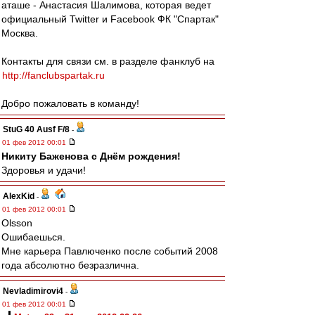
аташе - Анастасия Шалимова, которая ведет
официальный Twitter и Facebook ФК "Спартак"
Москва.
Контакты для связи см. в разделе фанклуб на
http://fanclubspartak.ru
Добро пожаловать в команду!
StuG 40 Ausf F/8
-
01 фев 2012 00:01
Никиту Баженова с Днём рождения!
Здоровья и удачи!
AlexKid
-
01 фев 2012 00:01
Olsson
Ошибаешься.
Мне карьера Павлюченко после событий 2008
года абсолютно безразлична.
Nevladimirovi4
-
01 фев 2012 00:01