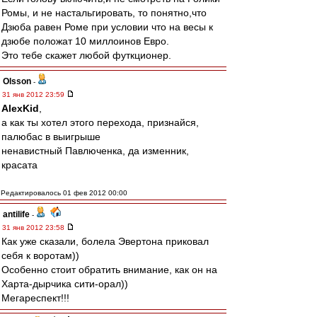
Ромы, и не настальгировать, то понятно,что
Дзюба равен Роме при условии что на весы к
дзюбе положат 10 миллоинов Евро.
Это тебе скажет любой футкционер.
Olsson
-
31 янв 2012 23:59
AlexKid
,
а как ты хотел этого перехода, признайся,
палюбас в выигрыше
ненавистный Павлюченка, да изменник,
красата
Редактировалось 01 фев 2012 00:00
antilife
-
31 янв 2012 23:58
Как уже сказали, болела Эвертона приковал
себя к воротам))
Особенно стоит обратить внимание, как он на
Харта-дырчика сити-орал))
Мегареспект!!!