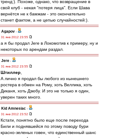
тренд:). Похоже, однако, что возвращение в
свой клуб - некая "потеря лица". Если Шава
вернётся не к бамжам - это окончательно
станет фактом, а не цепью случайностей:).
Agapov
-
31 янв 2012 23:55
а я бы продал Jere в Локомотив к примеру, ну и
некоторых по арендам раздал.
Jere
-
31 янв 2012 23:55
Штиллер
,
А лично я продал бы любого из нынешнего
ростера в обмен на Рому, хоть Веллика, хоть
Диканя, хоть Дзюбу. И это не только я один,
уверен таких много.
Kid Amnesiac
-
31 янв 2012 23:52
Кстати, понятно было еще после перехода
Били и поднявшейся по этому поводу бури
красно-зеленых говен, что единственный шанс