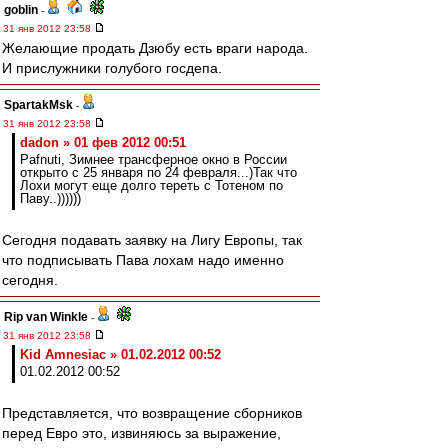
goblin
-
31 янв 2012 23:58
Желающие продать Дзюбу есть враги народа.
И прислужники голубого госдепа.
SpartakMsk
-
31 янв 2012 23:58
dadon » 01 фев 2012 00:51
Pafnuti, Зимнее трансферное окно в России
открыто с 25 января по 24 февраля...)Так что
Лохи могут еще долго тереть с Тотеном по
Паву..))))))
Сегодня подавать заявку на Лигу Европы, так
что подписывать Пава лохам надо именно
сегодня.
Rip van Winkle
-
31 янв 2012 23:58
Kid Amnesiac » 01.02.2012 00:52
01.02.2012 00:52
Представляется, что возвращение сборников
перед Евро это, извиняюсь за выражение,