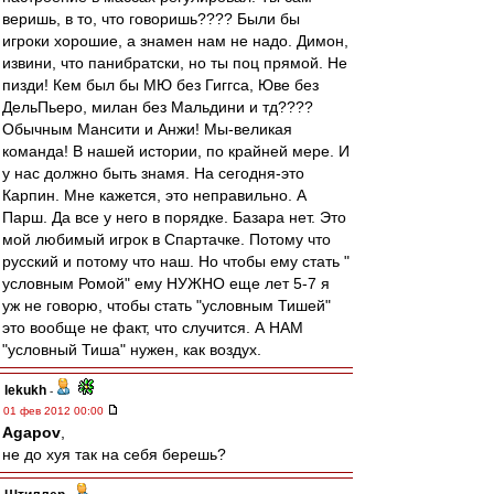
веришь, в то, что говоришь???? Были бы
игроки хорошие, а знамен нам не надо. Димон,
извини, что панибратски, но ты поц прямой. Не
пизди! Кем был бы МЮ без Гиггса, Юве без
ДельПьеро, милан без Мальдини и тд????
Обычным Мансити и Анжи! Мы-великая
команда! В нашей истории, по крайней мере. И
у нас должно быть знамя. На сегодня-это
Карпин. Мне кажется, это неправильно. А
Парш. Да все у него в порядке. Базара нет. Это
мой любимый игрок в Спартачке. Потому что
русский и потому что наш. Но чтобы ему стать "
условным Ромой" ему НУЖНО еще лет 5-7 я
уж не говорю, чтобы стать "условным Тишей"
это вообще не факт, что случится. А НАМ
"условный Тиша" нужен, как воздух.
lekukh
-
01 фев 2012 00:00
Agapov
,
не до хуя так на себя берешь?