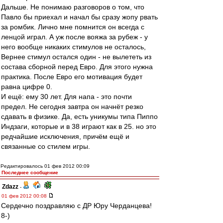
Дальше. Не понимаю разговоров о том, что
Павло бы приехал и начал бы сразу жопу рвать
за ромбик. Лично мне помнится он всегда с
ленцой играл. А уж после вояжа за рубеж - у
него вообще никаких стимулов не осталось,
Вернее стимул остался один - не вылететь из
состава сборной перед Евро. Для этого нужна
практика. После Евро его мотивация будет
равна цифре 0.
И ещё: ему 30 лет. Для напа - это почти
предел. Не сегодня завтра он начнёт резко
сдавать в физике. Да, есть уникумы типа Пиппо
Индзаги, которые и в 38 играют как в 25. но это
редчайшие исключения, причём ещё и
связанные со стилем игры.
Редактировалось 01 фев 2012 00:09
Последнее сообщение
Zdazz
-
01 фев 2012 00:08
Сердечно поздравляю с ДР Юру Черданцева!
8-)