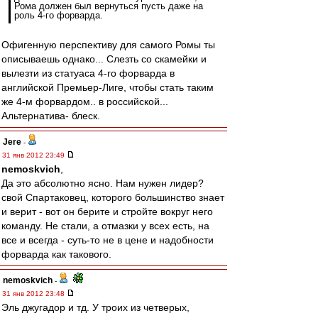
Рома должен был вернуться пусть даже на
роль 4-го форварда.
Офигенную перспективу для самого Ромы ты
описываешь однако... Слезть со скамейки и
вылезти из статуаса 4-го форварда в
английской Премьер-Лиге, чтобы стать таким
же 4-м форвардом.. в российской...
Альтернатива- блеск.
Jere
-
31 янв 2012 23:49
nemoskvich
,
Да это абсолютно ясно. Нам нужен лидер?
свой Спартаковец, которого большинство знает
и верит - вот он берите и стройте вокруг него
команду. Не стали, а отмазки у всех есть, на
все и всегда - суть-то не в цене и надобности
форварда как такового.
nemoskvich
-
31 янв 2012 23:48
Эль джугадор и тд. У троих из четверых,