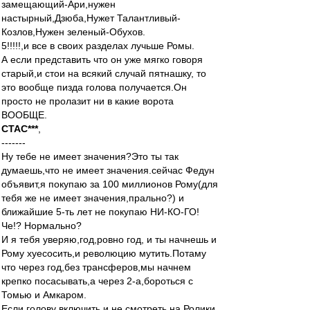
замещающий-Ари,нужен
настырный,Дзюба,Нужет Талантливый-
Козлов,Нужен зеленый-Обухов.
5!!!!!,и все в своих разделах лучьше Ромы.
А если представить что он уже мягко говоря
старый,и стои на всякий случай пятнашку, то
это вообще пизда голова получается.Он
просто не пролазит ни в какие ворота
ВООБЩЕ.
CTAC***
,
-------
Ну тебе не имеет значения?Это ты так
думаешь,что не имеет значения.сейчас Федун
объявит,я покупаю за 100 миллионов Рому(для
тебя же не имеет значения,прально?) и
ближайшие 5-ть лет не покупаю НИ-КО-ГО!
Че!? Нормально?
И я тебя уверяю,год,ровно год, и ты начнешь и
Рому хуесосить,и революцию мутить.Потаму
что через год,без трансферов,мы начнем
крепко посасывать,а через 2-а,бороться с
Томью и Амкаром.
Если голову включить,и не смотреть на Ролики