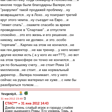
многие тогда были благодарны Валере,что
"разрулил" такой продажей проблему....ну
возвращается...ну в Лохо...ну поиграет третий
круг этого чемпа...ну съездит на Евро....и
"ляжет спать"....скажите спасибо за время
проведенное в "Спартаке"...и отпустите
спокойно....это его жизнь и его решение...он
никому, ничего не должен...и это..особо
"горячим"....Карпин на этом не кончился...не
как ген.директор....не как тренер....у него может
другие косяки есть ( а у кого их нет???)...но вот
на этом трансфере он точно не кончился....а
уж по большому счету....не стоит Рома 14
миллионов...не стоит....и как нормальный
директор....Валера понимает...что у него
сейчас на руках материал не хуже....с ним бы
разобраться толком.....
YevgeniyA.
-
31 янв 2012 23:49
CTAC*** » 31 янв 2012 14:43
Дзюба очень слабый игрок и гораздо слабее
даже нынешнего Ромы. Его уровень Томь, а