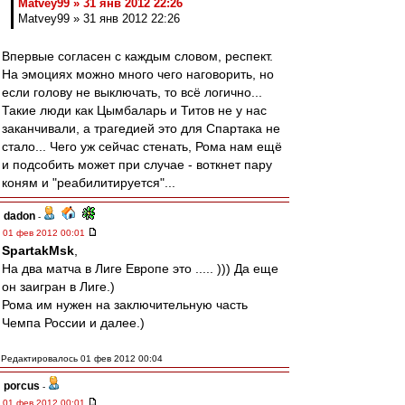
Matvey99 » 31 янв 2012 22:26
Matvey99 » 31 янв 2012 22:26
Впервые согласен с каждым словом, респект.
На эмоциях можно много чего наговорить, но
если голову не выключать, то всё логично...
Такие люди как Цымбаларь и Титов не у нас
заканчивали, а трагедией это для Спартака не
стало... Чего уж сейчас стенать, Рома нам ещё
и подсобить может при случае - воткнет пару
коням и "реабилитируется"...
dadon
-
01 фев 2012 00:01
SpartakMsk
,
На два матча в Лиге Европе это ..... ))) Да еще
он заигран в Лиге.)
Рома им нужен на заключительную часть
Чемпа России и далее.)
Редактировалось 01 фев 2012 00:04
porcus
-
01 фев 2012 00:01