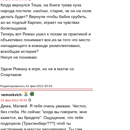
Когда вернулся Тиша, на Книге туева хуча
народа постили..нах/нах..старик, че он на поле
делать будет? Вернули чтобы бабок срубить,
ах-ах подлый Карпин, играет на чувствах
болельщиков.
Теперь вот Роман ушел к лохам за практикой и
объективно понимают все,из-за того что место
нападающего в команде укомплектовано,
всеобщая истерия?
Нихуя не понимаю.
Удачи Роману в игре, но не в матче со
Спартаком.
Редактировалось 01 фев 2012 00:03
nemoskvich
-
01 фев 2012 00:00
Дима, Матвей. Я тебя очень уважаю. Честно,
без стеба. Но сейчас "когда вы говорите, мне
кажется, вы бредите". Ощущение, что тебя
подогрели (Трахтенберг???) чтоб ты
настроение в массах регулировал. Ты сам