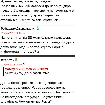
И, конечно же, очень рад видеть
"безразличных" снимателей тренера/гендира,
нечасто баловавших нас своим присутствием в
последнее время! Здарова, парни, не
стесняйтесь - жгите за всю хурму :lol:
Рафаэлло Джованьоли
-
01 фев 2012 00:05
На ночь глядя на ВВ охуительные трансферы
пошли.Выставили не только Карпина,но и друг-
друга тоже. Мда.А по трансферу Барина
информации нет ещё? ;)
CTAC***
-
01 фев 2012 00:04
Matvey99 » 01 фев 2012 00:59
понятно,что Дзюба равен Роме
Дзюба неповоротлив, некоординирован,
гораздо медленнее Ромы, совершенно не
умеет играть головой в отличие от Павлюченко,
не имеет дальнего удара, не умеет бить
штрафные. Чем он лучше Ромы?