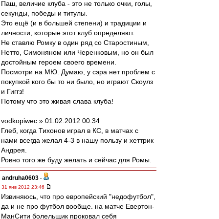
Паш, величие клуба - это не только очки, голы,
секунды, победы и титулы.
Это ещё (и в большей степени) и традиции и
личности, которые этот клуб определяют.
Не ставлю Ромку в один ряд со Старостиным,
Нетто, Симоняном или Черенковым, но он был
достойным героем своего времени.
Посмотри на МЮ. Думаю, у сэра нет проблем с
покупкой кого бы то ни было, но играют Скоулз
и Гиггз!
Потому что это живая слава клуба!
vodkopiwec » 01.02.2012 00:34
Глеб, когда Тихонов играл в КС, в матчах с
нами всегда желал 4-3 в нашу пользу и хеттрик
Андрея.
Ровно того же буду желать и сейчас для Ромы.
andruha0603
-
31 янв 2012 23:46
Извиняюсь, что про европейский "недофутбол",
да и не про футбол вообще. на матче Евертон-
МанСити болельщик проковал себя