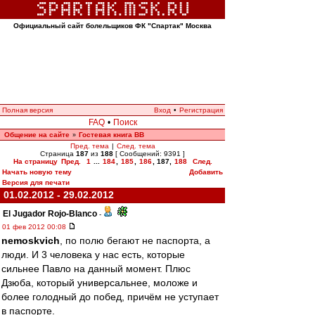
Официальный сайт болельщиков ФК "Спартак" Москва
Полная версия
Вход
•
Регистрация
FAQ
•
Поиск
Общение на сайте
Гостевая книга ВВ
»
Пред. тема
|
След. тема
Страница
187
из
188
[ Сообщений: 9391 ]
На страницу
Пред.
1
...
184
,
185
,
186
,
187
,
188
След.
Начать новую тему
Добавить
Версия для печати
01.02.2012 - 29.02.2012
El Jugador Rojo-Blanco
-
01 фев 2012 00:08
nemoskvich
, по полю бегают не паспорта, а
люди. И 3 человека у нас есть, которые
сильнее Павло на данный момент. Плюс
Дзюба, который универсальнее, моложе и
более голодный до побед, причём не уступает
в паспорте.