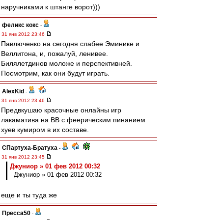
наручниками к штанге ворот)))
феликс кокс
-
31 янв 2012 23:46
Павлюченко на сегодня слабее Эминике и
Веллитона, и, пожалуй, ленивее.
Билялетдинов моложе и перспективней.
Посмотрим, как они будут играть.
AlexKid
-
31 янв 2012 23:46
Предвкушаю красочные онлайны игр
лакаматива на ВВ с феерическим пинанием
хуев кумиром в их составе.
СПартуха-Братуха
-
31 янв 2012 23:45
Джуниор » 01 фев 2012 00:32
Джуниор » 01 фев 2012 00:32
еще и ты туда же
Пресса50
-