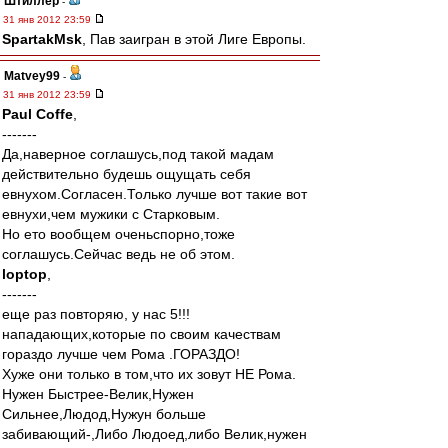
Штиллер
-
31 янв 2012 23:59
SpartakMsk
, Пав заигран в этой Лиге Европы.
Matvey99
-
31 янв 2012 23:59
Paul Coffe
,
-------
Да,наверное соглашусь,под такой мадам
действительно будешь ощущать себя
евнухом.Согласен.Только лучше вот такие вот
евнухи,чем мужики с Старковым.
Но ето вообщем оченьспорно,тоже
соглашусь.Сейчас ведь не об этом.
loptop
,
-------
еще раз повторяю, у нас 5!!!
нападающих,которые по своим качествам
гораздо лучше чем Рома .ГОРАЗДО!
Хуже они только в том,что их зовут НЕ Рома.
Нужен Быстрее-Велик,Нужен
Сильнее,Людод,Нужун больше
забивающий-,Либо Людоед,либо Велик,нужен