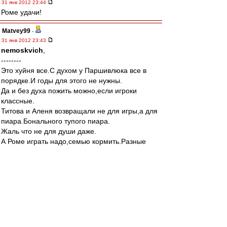
31 янв 2012 23:44
Роме удачи!
Matvey99
-
31 янв 2012 23:43
nemoskvich
,
--------
Это хуйня все.С духом у Паршивлюка все в
порядке.И годы для этого не нужны.
Да и без духа пожить можно,если игроки
классные.
Титова и Аленя возвращали не для игры,а для
пиара.Бонального тупого пиара.
Жаль что не для души даже.
А Роме играть надо,семью кормить.Разные
вещи.А для души мы его лет через пять
заберем на пол годика.
CTAC***
-
31 янв 2012 23:43
Matvey99 » 01 фев 2012 00:38
Дзюба сегодня сильнее Ромы в 2-а раза.