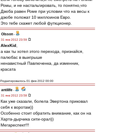
Ромы, и не настальгировать, то понятно,что
Дзюба равен Роме при условии что на весы к
дзюбе положат 10 миллоинов Евро.
Это тебе скажет любой футкционер.
Olsson
-
31 янв 2012 23:59
AlexKid
,
а как ты хотел этого перехода, признайся,
палюбас в выигрыше
ненавистный Павлюченка, да изменник,
красата
Редактировалось 01 фев 2012 00:00
antilife
-
31 янв 2012 23:58
Как уже сказали, болела Эвертона приковал
себя к воротам))
Особенно стоит обратить внимание, как он на
Харта-дырчика сити-орал))
Мегареспект!!!