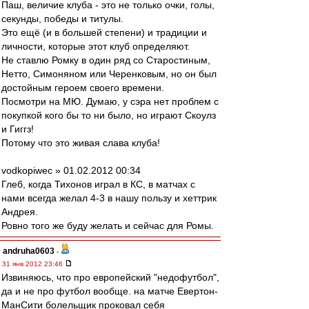
Паш, величие клуба - это не только очки, голы,
секунды, победы и титулы.
Это ещё (и в большей степени) и традиции и
личности, которые этот клуб определяют.
Не ставлю Ромку в один ряд со Старостиным,
Нетто, Симоняном или Черенковым, но он был
достойным героем своего времени.
Посмотри на МЮ. Думаю, у сэра нет проблем с
покупкой кого бы то ни было, но играют Скоулз
и Гиггз!
Потому что это живая слава клуба!
vodkopiwec » 01.02.2012 00:34
Глеб, когда Тихонов играл в КС, в матчах с
нами всегда желал 4-3 в нашу пользу и хеттрик
Андрея.
Ровно того же буду желать и сейчас для Ромы.
andruha0603
-
31 янв 2012 23:46
Извиняюсь, что про европейский "недофутбол",
да и не про футбол вообще. на матче Евертон-
МанСити болельщик проковал себя