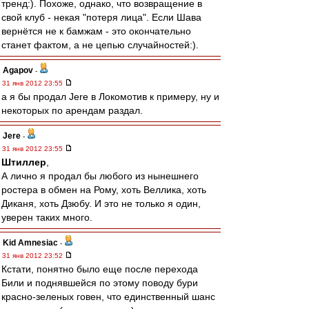
тренд:). Похоже, однако, что возвращение в
свой клуб - некая "потеря лица". Если Шава
вернётся не к бамжам - это окончательно
станет фактом, а не цепью случайностей:).
Agapov
-
31 янв 2012 23:55
а я бы продал Jere в Локомотив к примеру, ну и
некоторых по арендам раздал.
Jere
-
31 янв 2012 23:55
Штиллер
,
А лично я продал бы любого из нынешнего
ростера в обмен на Рому, хоть Веллика, хоть
Диканя, хоть Дзюбу. И это не только я один,
уверен таких много.
Kid Amnesiac
-
31 янв 2012 23:52
Кстати, понятно было еще после перехода
Били и поднявшейся по этому поводу бури
красно-зеленых говен, что единственный шанс