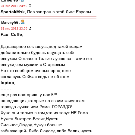
Штиллер
-
31 янв 2012 23:59
SpartakMsk
, Пав заигран в этой Лиге Европы.
Matvey99
-
31 янв 2012 23:59
Paul Coffe
,
-------
Да,наверное соглашусь,под такой мадам
действительно будешь ощущать себя
евнухом.Согласен.Только лучше вот такие вот
евнухи,чем мужики с Старковым.
Но ето вообщем оченьспорно,тоже
соглашусь.Сейчас ведь не об этом.
loptop
,
-------
еще раз повторяю, у нас 5!!!
нападающих,которые по своим качествам
гораздо лучше чем Рома .ГОРАЗДО!
Хуже они только в том,что их зовут НЕ Рома.
Нужен Быстрее-Велик,Нужен
Сильнее,Людод,Нужун больше
забивающий-,Либо Людоед,либо Велик,нужен