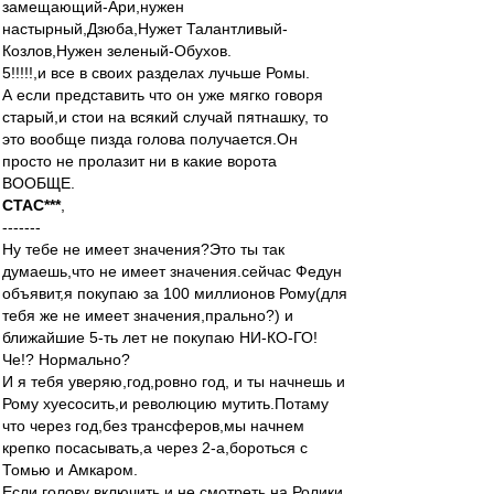
замещающий-Ари,нужен
настырный,Дзюба,Нужет Талантливый-
Козлов,Нужен зеленый-Обухов.
5!!!!!,и все в своих разделах лучьше Ромы.
А если представить что он уже мягко говоря
старый,и стои на всякий случай пятнашку, то
это вообще пизда голова получается.Он
просто не пролазит ни в какие ворота
ВООБЩЕ.
CTAC***
,
-------
Ну тебе не имеет значения?Это ты так
думаешь,что не имеет значения.сейчас Федун
объявит,я покупаю за 100 миллионов Рому(для
тебя же не имеет значения,прально?) и
ближайшие 5-ть лет не покупаю НИ-КО-ГО!
Че!? Нормально?
И я тебя уверяю,год,ровно год, и ты начнешь и
Рому хуесосить,и революцию мутить.Потаму
что через год,без трансферов,мы начнем
крепко посасывать,а через 2-а,бороться с
Томью и Амкаром.
Если голову включить,и не смотреть на Ролики