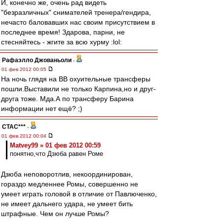
И, конечно же, очень рад видеть
"безразличных" снимателей тренера/гендира,
нечасто баловавших нас своим присутствием в
последнее время! Здарова, парни, не
стесняйтесь - жгите за всю хурму :lol:
Рафаэлло Джованьоли
-
01 фев 2012 00:05
На ночь глядя на ВВ охуительные трансферы
пошли.Выставили не только Карпина,но и друг-
друга тоже. Мда.А по трансферу Барина
информации нет ещё? ;)
CTAC***
-
01 фев 2012 00:04
Matvey99 » 01 фев 2012 00:59
понятно,что Дзюба равен Роме
Дзюба неповоротлив, некоординирован,
гораздо медленнее Ромы, совершенно не
умеет играть головой в отличие от Павлюченко,
не имеет дальнего удара, не умеет бить
штрафные. Чем он лучше Ромы?