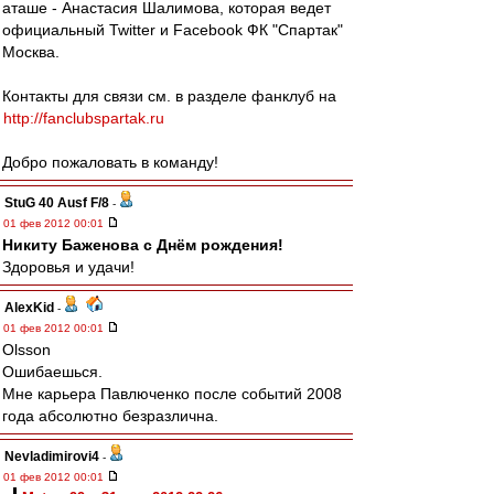
аташе - Анастасия Шалимова, которая ведет
официальный Twitter и Facebook ФК "Спартак"
Москва.
Контакты для связи см. в разделе фанклуб на
http://fanclubspartak.ru
Добро пожаловать в команду!
StuG 40 Ausf F/8
-
01 фев 2012 00:01
Никиту Баженова с Днём рождения!
Здоровья и удачи!
AlexKid
-
01 фев 2012 00:01
Olsson
Ошибаешься.
Мне карьера Павлюченко после событий 2008
года абсолютно безразлична.
Nevladimirovi4
-
01 фев 2012 00:01