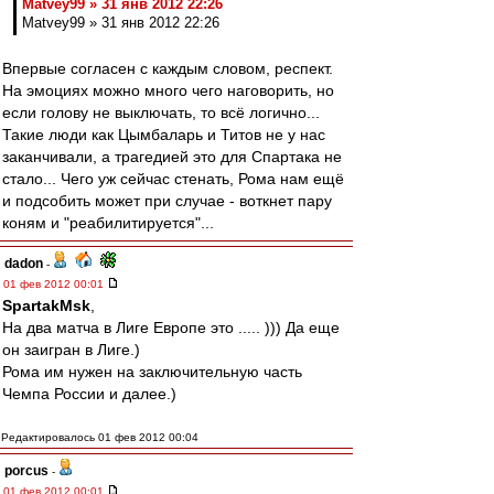
Matvey99 » 31 янв 2012 22:26
Matvey99 » 31 янв 2012 22:26
Впервые согласен с каждым словом, респект.
На эмоциях можно много чего наговорить, но
если голову не выключать, то всё логично...
Такие люди как Цымбаларь и Титов не у нас
заканчивали, а трагедией это для Спартака не
стало... Чего уж сейчас стенать, Рома нам ещё
и подсобить может при случае - воткнет пару
коням и "реабилитируется"...
dadon
-
01 фев 2012 00:01
SpartakMsk
,
На два матча в Лиге Европе это ..... ))) Да еще
он заигран в Лиге.)
Рома им нужен на заключительную часть
Чемпа России и далее.)
Редактировалось 01 фев 2012 00:04
porcus
-
01 фев 2012 00:01