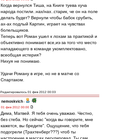
Когда вернулся Тиша, на Книге туева хуча
народа постили..нах/нах..старик, че он на поле
делать будет? Вернули чтобы бабок срубить,
ах-ах подлый Карпин, играет на чувствах
болельщиков.
Теперь вот Роман ушел к лохам за практикой и
объективно понимают все,из-за того что место
нападающего в команде укомплектовано,
всеобщая истерия?
Нихуя не понимаю.
Удачи Роману в игре, но не в матче со
Спартаком.
Редактировалось 01 фев 2012 00:03
nemoskvich
-
01 фев 2012 00:00
Дима, Матвей. Я тебя очень уважаю. Честно,
без стеба. Но сейчас "когда вы говорите, мне
кажется, вы бредите". Ощущение, что тебя
подогрели (Трахтенберг???) чтоб ты
настроение в массах регулировал. Ты сам