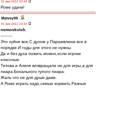
31 янв 2012 23:44
Роме удачи!
Matvey99
-
31 янв 2012 23:43
nemoskvich
,
--------
Это хуйня все.С духом у Паршивлюка все в
порядке.И годы для этого не нужны.
Да и без духа пожить можно,если игроки
классные.
Титова и Аленя возвращали не для игры,а для
пиара.Бонального тупого пиара.
Жаль что не для души даже.
А Роме играть надо,семью кормить.Разные
вещи.А для души мы его лет через пять
заберем на пол годика.
CTAC***
-
31 янв 2012 23:43
Matvey99 » 01 фев 2012 00:38
Дзюба сегодня сильнее Ромы в 2-а раза.