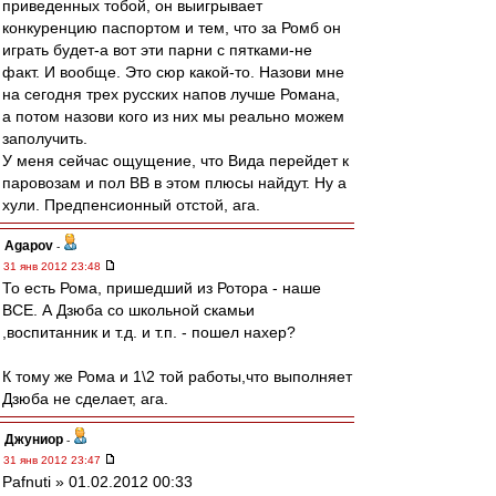
приведенных тобой, он выигрывает
конкуренцию паспортом и тем, что за Ромб он
играть будет-а вот эти парни с пятками-не
факт. И вообще. Это сюр какой-то. Назови мне
на сегодня трех русских напов лучше Романа,
а потом назови кого из них мы реально можем
заполучить.
У меня сейчас ощущение, что Вида перейдет к
паровозам и пол ВВ в этом плюсы найдут. Ну а
хули. Предпенсионный отстой, ага.
Agapov
-
31 янв 2012 23:48
То есть Рома, пришедший из Ротора - наше
ВСЕ. А Дзюба со школьной скамьи
,воспитанник и т.д. и т.п. - пошел нахер?
К тому же Рома и 1\2 той работы,что выполняет
Дзюба не сделает, ага.
Джуниор
-
31 янв 2012 23:47
Pafnuti » 01.02.2012 00:33