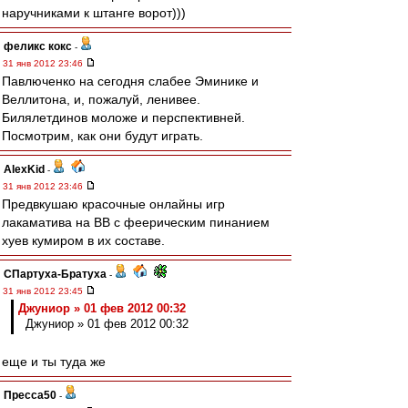
наручниками к штанге ворот)))
феликс кокс
-
31 янв 2012 23:46
Павлюченко на сегодня слабее Эминике и
Веллитона, и, пожалуй, ленивее.
Билялетдинов моложе и перспективней.
Посмотрим, как они будут играть.
AlexKid
-
31 янв 2012 23:46
Предвкушаю красочные онлайны игр
лакаматива на ВВ с феерическим пинанием
хуев кумиром в их составе.
СПартуха-Братуха
-
31 янв 2012 23:45
Джуниор » 01 фев 2012 00:32
Джуниор » 01 фев 2012 00:32
еще и ты туда же
Пресса50
-