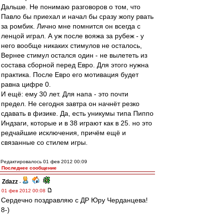
Дальше. Не понимаю разговоров о том, что
Павло бы приехал и начал бы сразу жопу рвать
за ромбик. Лично мне помнится он всегда с
ленцой играл. А уж после вояжа за рубеж - у
него вообще никаких стимулов не осталось,
Вернее стимул остался один - не вылететь из
состава сборной перед Евро. Для этого нужна
практика. После Евро его мотивация будет
равна цифре 0.
И ещё: ему 30 лет. Для напа - это почти
предел. Не сегодня завтра он начнёт резко
сдавать в физике. Да, есть уникумы типа Пиппо
Индзаги, которые и в 38 играют как в 25. но это
редчайшие исключения, причём ещё и
связанные со стилем игры.
Редактировалось 01 фев 2012 00:09
Последнее сообщение
Zdazz
-
01 фев 2012 00:08
Сердечно поздравляю с ДР Юру Черданцева!
8-)