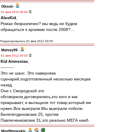
Olsson
-
01 фев 2012 00:04
AlexKid
,
Роман безразличен? мы ведь не будем
обращаться к архивам после 2008?....
Редактировалось 01 фев 2012 00:05
Matvey99
-
01 фев 2012 00:03
Kid Amnesiac
,
---------
Это не шанс. Это наверняка
сценарий,подготовленный несколько месяцев
назад.
Они с Смородской это
обговорили,договорились,кто кого и как
прикрывает, и вытащили тот товар,который им
нужен.Все выиграли.Мы выиграли поболе.
Билялетдиновские 25, против
Павлюченковские 31,это реально МЕГА наеб.
Mosfilmovskiy
-