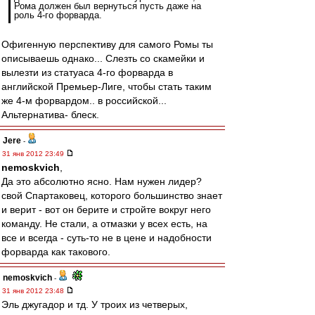
Рома должен был вернуться пусть даже на
роль 4-го форварда.
Офигенную перспективу для самого Ромы ты
описываешь однако... Слезть со скамейки и
вылезти из статуаса 4-го форварда в
английской Премьер-Лиге, чтобы стать таким
же 4-м форвардом.. в российской...
Альтернатива- блеск.
Jere
-
31 янв 2012 23:49
nemoskvich
,
Да это абсолютно ясно. Нам нужен лидер?
свой Спартаковец, которого большинство знает
и верит - вот он берите и стройте вокруг него
команду. Не стали, а отмазки у всех есть, на
все и всегда - суть-то не в цене и надобности
форварда как такового.
nemoskvich
-
31 янв 2012 23:48
Эль джугадор и тд. У троих из четверых,