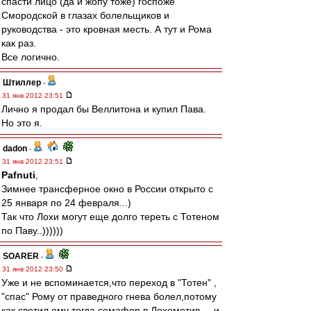
спасти лицо (да и жопу тоже) госпоже
Смородской в глазах болельщиков и
руководства - это кровная месть. А тут и Рома
как раз.
Все логично.
Штиллер
-
31 янв 2012 23:51
Лично я продал бы Веллитона и купил Пава.
Но это я.
dadon
-
31 янв 2012 23:51
Pafnuti
,
Зимнее трансферное окно в России открыто с
25 января по 24 февраля...)
Так что Лохи могут еще долго тереть с Тотеном
по Паву..))))))
SOARER
-
31 янв 2012 23:50
Уже и не вспоминается,что переход в "Тотен" ,
"спас" Рому от праведного гнева болел,потому
как светил ему тогда семафор в Лохомотив.....и