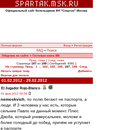
Официальный сайт болельщиков ФК "Спартак" Москва
Полная версия
Вход
•
Регистрация
FAQ
•
Поиск
Общение на сайте
Гостевая книга ВВ
»
Пред. тема
|
След. тема
Страница
187
из
188
[ Сообщений: 9391 ]
На страницу
Пред.
1
...
184
,
185
,
186
,
187
,
188
След.
Начать новую тему
Добавить
Версия для печати
01.02.2012 - 29.02.2012
El Jugador Rojo-Blanco
-
01 фев 2012 00:08
nemoskvich
, по полю бегают не паспорта, а
люди. И 3 человека у нас есть, которые
сильнее Павло на данный момент. Плюс
Дзюба, который универсальнее, моложе и
более голодный до побед, причём не уступает
в паспорте.