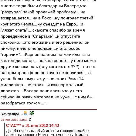
многие тогда были благодарны Валере,что
"разрулил" такой продажей проблему....ну
возвращается...ну в Лохо...ну поиграет третий
круг этого чемпа...ну съездит на Евро....и
"ляжет спать"....скажите спасибо за время
проведенное в "Спартаке"...и отпустите
спокойно....это его жизнь и его решение...он
никому, ничего не должен...и это..особо
"горячим"....Карпин на этом не кончился...не
как ген.директор....не как тренер....у него может
другие косяки есть ( а у кого их нет???)...но вот
на этом трансфере он точно не кончился....а
уж по большому счету....не стоит Рома 14
миллионов...не стоит....и как нормальный
директор....Валера понимает...что у него
сейчас на руках материал не хуже....с ним бы
разобраться толком.....
YevgeniyA.
-
31 янв 2012 23:49
CTAC*** » 31 янв 2012 14:43
Дзюба очень слабый игрок и гораздо слабее
даже нынешнего Ромы. Его уровень Томь, а