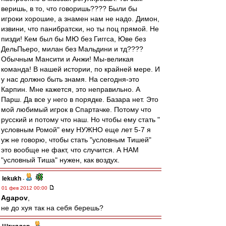
веришь, в то, что говоришь???? Были бы
игроки хорошие, а знамен нам не надо. Димон,
извини, что панибратски, но ты поц прямой. Не
пизди! Кем был бы МЮ без Гиггса, Юве без
ДельПьеро, милан без Мальдини и тд????
Обычным Мансити и Анжи! Мы-великая
команда! В нашей истории, по крайней мере. И
у нас должно быть знамя. На сегодня-это
Карпин. Мне кажется, это неправильно. А
Парш. Да все у него в порядке. Базара нет. Это
мой любимый игрок в Спартачке. Потому что
русский и потому что наш. Но чтобы ему стать "
условным Ромой" ему НУЖНО еще лет 5-7 я
уж не говорю, чтобы стать "условным Тишей"
это вообще не факт, что случится. А НАМ
"условный Тиша" нужен, как воздух.
lekukh
-
01 фев 2012 00:00
Agapov
,
не до хуя так на себя берешь?