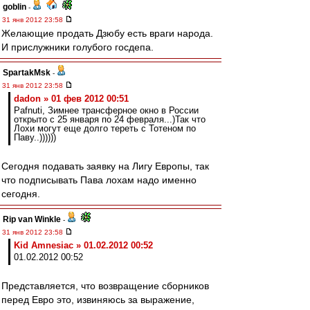
goblin
-
31 янв 2012 23:58
Желающие продать Дзюбу есть враги народа.
И прислужники голубого госдепа.
SpartakMsk
-
31 янв 2012 23:58
dadon » 01 фев 2012 00:51
Pafnuti, Зимнее трансферное окно в России
открыто с 25 января по 24 февраля...)Так что
Лохи могут еще долго тереть с Тотеном по
Паву..))))))
Сегодня подавать заявку на Лигу Европы, так
что подписывать Пава лохам надо именно
сегодня.
Rip van Winkle
-
31 янв 2012 23:58
Kid Amnesiac » 01.02.2012 00:52
01.02.2012 00:52
Представляется, что возвращение сборников
перед Евро это, извиняюсь за выражение,