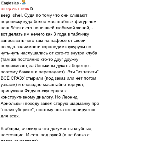
Eaglesias
-
30 апр 2021 16:06
serg_chel
, Судя по тому что они сливают
переписку куда более масштабных фигур чем
наш Лёня с его нонешней любимой женой, -
вот делать им нечего как 3 года в табличку
записывать чего там на пафосе от своей
псевдо-значимости карпоедимкоукурузы по
чуть-чуть наслушались от кого-то внутри клуба
(там же постоянно кто-то друг дружку
подсиживает, за Ленькины дукаты боретцо -
поэтому бачкам и перепадает). Эти "из телеги"
ВСЁ СРАЗУ стырили (под заказ или нет потом
узнаем) и очевидно масштабно торгуют,
принуждая Федуна-скупердея к
конструктивному диалогу. Но Леонид
Арнольдыч походу завел старую шарманку про
"нолик уберите", поэтому пока экспонируется
для всех.
В общем, очевидно что документы клубные,
настоящие. И есть под рукой (а не бапка с