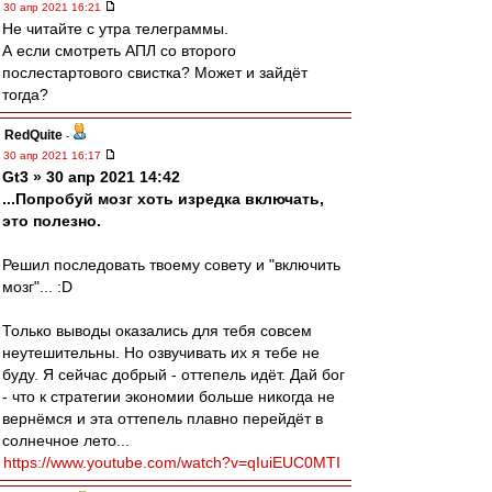
30 апр 2021 16:21
Не читайте с утра телеграммы.
А если смотреть АПЛ со второго
послестартового свистка? Может и зайдёт
тогда?
RedQuite
-
30 апр 2021 16:17
Gt3 » 30 апр 2021 14:42
...Попробуй мозг хоть изредка включать,
это полезно.
Решил последовать твоему совету и "включить
мозг"... :D
Только выводы оказались для тебя совсем
неутешительны. Но озвучивать их я тебе не
буду. Я сейчас добрый - оттепель идёт. Дай бог
- что к стратегии экономии больше никогда не
вернёмся и эта оттепель плавно перейдёт в
солнечное лето...
https://www.youtube.com/watch?v=qIuiEUC0MTI