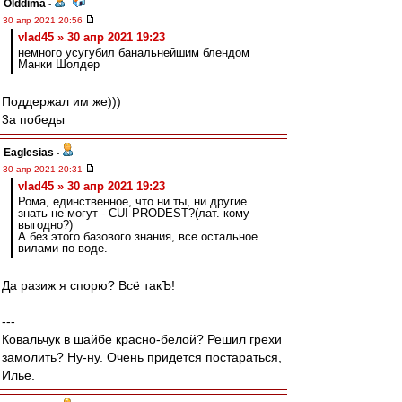
Olddima
-
30 апр 2021 20:56
vlad45 » 30 апр 2021 19:23
немного усугубил банальнейшим блендом
Манки Шолдер
Поддержал им же)))
3а победы
Eaglesias
-
30 апр 2021 20:31
vlad45 » 30 апр 2021 19:23
Рома, единственное, что ни ты, ни другие
знать не могут - CUI PRODEST?(лат. кому
выгодно?)
А без этого базового знания, все остальное
вилами по воде.
Да разиж я спорю? Всё такЪ!
---
Ковальчук в шайбе красно-белой? Решил грехи
замолить? Ну-ну. Очень придется постараться,
Илье.