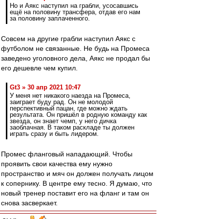
Но и Аякс наступил на грабли, усосавшись
ещё на половину трансфера, отдав его нам
за половину заплаченного.
Совсем на другие грабли наступил Аякс с
футболом не связанные. Не будь на Промеса
заведено уголовного дела, Аякс не продал бы
его дешевле чем купил.
Gt3 » 30 апр 2021 10:47
У меня нет никакого наезда на Промеса,
заиграет буду рад. Он не молодой
перспективный пацан, где можно ждать
результата. Он пришёл в родную команду как
звезда, он знает чемп, у него дичка
заоблачная. В таком раскладе ты должен
играть сразу и быть лидером.
Промес фланговый нападающий. Чтобы
проявить свои качества ему нужно
пространство и мяч он должен получать лицом
к сопернику. В центре ему тесно. Я думаю, что
новый тренер поставит его на фланг и там он
снова засверкает.