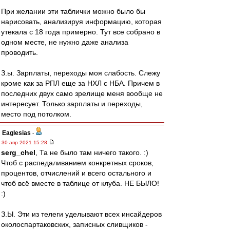
При желании эти таблички можно было бы
нарисовать, анализируя информацию, которая
утекала с 18 года примерно. Тут все собрано в
одном месте, не нужно даже анализа
проводить.
З.ы. Зарплаты, переходы моя слабость. Слежу
кроме как за РПЛ еще за НХЛ с НБА. Причем в
последних двух само зрелище меня вообще не
интересует. Только зарплаты и переходы,
место под потолком.
Eaglesias
-
30 апр 2021 15:28
serg_chel
, Та не было там ничего такого. :)
Чтоб с распедаливанием конкретных сроков,
процентов, отчислений и всего остального и
чтоб всё вместе в таблице от клуба. НЕ БЫЛО!
:)
З.Ы. Эти из телеги уделывают всех инсайдеров
околоспартаковских, записных сливщиков -