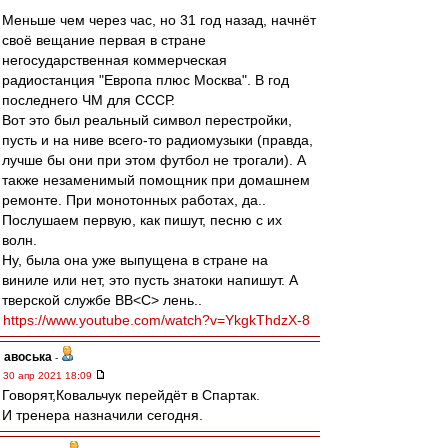
Меньше чем через час, но 31 год назад, начнёт
своё вещание первая в стране
негосударственная коммерческая
радиостанция "Европа плюс Москва". В год
последнего ЧМ для СССР.
Вот это был реальный символ перестройки,
пусть и на ниве всего-то радиомузыки (правда,
лучше бы они при этом футбол не трогали). А
также незаменимый помощник при домашнем
ремонте. При монотонных работах, да..
Послушаем первую, как пишут, песню с их
волн.
Ну, была она уже выпущена в стране на
виниле или нет, это пусть знатоки напишут. А
тверской службе ВВ˂С˃ лень..
https://www.youtube.com/watch?v=YkgkThdzX-8
авоська
-
30 апр 2021 18:09
Говорят,Ковальчук перейдёт в Спартак.
И тренера назначили сегодня.