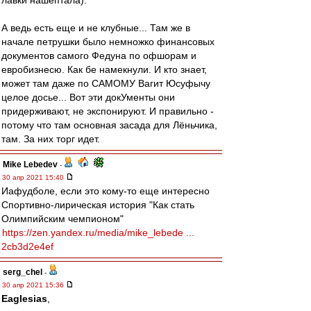
лавки нашептала).
А ведь есть еще и не клубные... Там же в
начале петрушки было немножко финансовых
документов самого Федуна по офшорам и
евробизнесю. Как бе намекнули. И кто знает,
может там даже по САМОМУ Вагит Юсуфычу
целое досье... Вот эти докУменты они
придерживают, не экспонируют. И правильно -
потому что там основная засада для Лёньчика,
там. За них торг идет.
Mike Lebedev
-
30 апр 2021 15:40
Иафудболе, если это кому-то еще интересно
Спортивно-лирическая история "Как стать
Олимпийским чемпионом"
https://zen.yandex.ru/media/mike_lebede ...
2cb3d2e4ef
serg_chel
-
30 апр 2021 15:36
Eaglesias
,