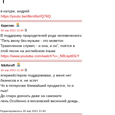
в натуре, андрей.
https://youtu.be/Abrn8aVQ76Q
Карелин
-
30 апр 2021 21:40
В поддержку прародителей рода человеческого
"Пить виску без музыки - это моветон
Трамплином служит, - и она, и он", поётся в
этой песне на английском языке
https://www.youtube.com/watch?v=_N9Lkpt6SrY
Nikiforoff
-
30 апр 2021 21:38
ягермейстером поддерживаю, у меня нет
бизнесов и я, не эстет
Чо в пятерочке ближайшей продается, то и
пью!
До спара доехать даже на самокате
лень.Особенно в московский весенний дождь..
Редактировалось 30 апр 2021 21:40