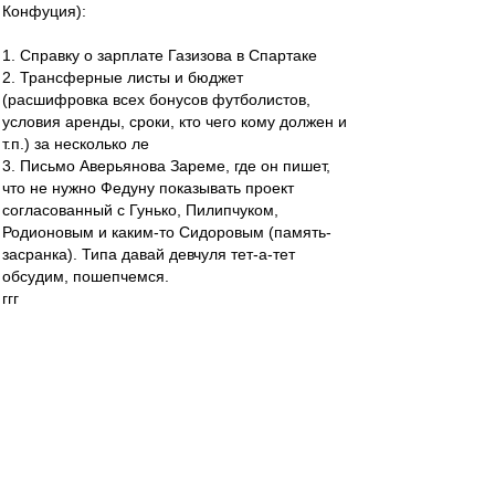
Конфуция):
1. Справку о зарплате Газизова в Спартаке
2. Трансферные листы и бюджет
(расшифровка всех бонусов футболистов,
условия аренды, сроки, кто чего кому должен и
т.п.) за несколько ле
3. Письмо Аверьянова Зареме, где он пишет,
что не нужно Федуну показывать проект
согласованный с Гунько, Пилипчуком,
Родионовым и каким-то Сидоровым (память-
засранка). Типа давай девчуля тет-а-тет
обсудим, пошепчемся.
ггг
---
Замечаю некоторую зависть у тутошних и не
тутошних типа инсайдеров к инфе из
зеркальной телеги.
%)
Жентяй
-
30 апр 2021 14:51