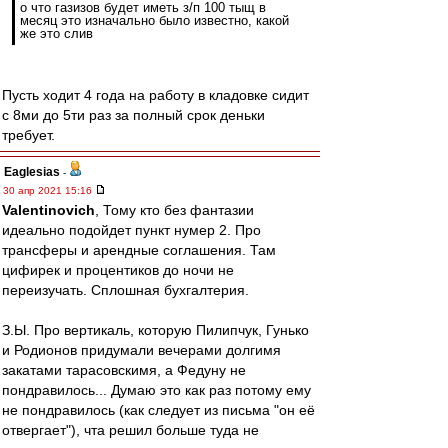
о что газизов будет иметь з/п 100 тыщ в
месяц это изначально было известно, какой
же это слив
Пусть ходит 4 года на работу в кладовке сидит
с 8ми до 5ти раз за полный срок деньки
требует.
Eaglesias
-
30 апр 2021 15:16
Valentinovich
, Тому кто без фантазии
идеально подойдет пункт нумер 2. Про
трансферы и арендные соглашения. Там
цифирек и процентиков до ночи не
переизучать. Сплошная бухгалтерия.
З.Ы. Про вертикаль, которую Пилипчук, Гунько
и Родионов придумали вечерами долгимя
закатами тарасовскимя, а Федуну не
пондравилось... Думаю это как раз потому ему
не пондравилось (как следует из письма "он её
отвергает"), чта решил больше туда не