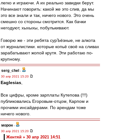
легко и играючи. А их реально завидки берут.
Начинают говорить: какой же это слив, да мы
это все знали и так, ничего нового. Это очень
смешно со стороны смотрится. Как бачки
негодуют, хыхыхы, побулькивают.
Говорю же - эти ребята сурЪёзные, не алкота
от журналистики. которые копьё своё на сливах
зарабатывают жопой крутя. Эти работаю по-
крупному.
serg_chel
-
30 апр 2021 15:20
Eaglesias
,
Все цифры, кроме зарплаты Кутепова (!!!)
публиковались Егоровым-отцом, Карпом и
прочими инсайдерами. По арендам тоже
ничего нового.
морон
-
30 апр 2021 15:20
Жентяй » 30 апр 2021 14:51