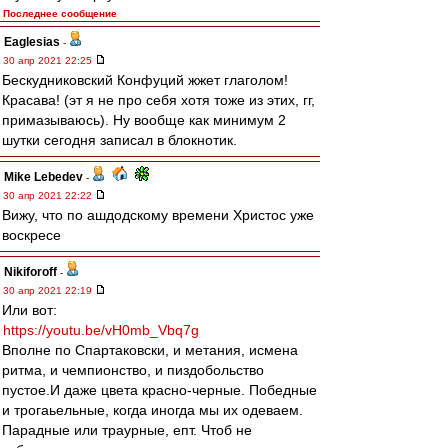
Последнее сообщение
Eaglesias
-
30 апр 2021 22:25
Бескудниковский Конфуций жжет глаголом!
Красава! (эт я не про себя хотя тоже из этих, гг,
примазываюсь). Ну вообще как минимум 2
шутки сегодня записал в блокнотик.
Mike Lebedev
-
30 апр 2021 22:22
Вижу, что по ашдодскому времени Христос уже
воскресе
Nikiforoff
-
30 апр 2021 22:19
Или вот:
https://youtu.be/vH0mb_Vbq7g
Вполне по Спартаковски, и метания, исмена
ритма, и чемпионство, и пиздобольство
пустое.И даже цвета красно-черные. Победные
и трогаьельные, когда иногда мы их одеваем.
Парадные или траурные, епт. Чтоб не