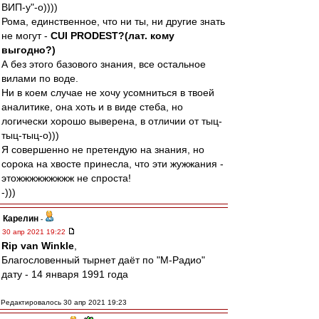
ВИП-у"-о))))
Рома, единственное, что ни ты, ни другие знать
не могут -
CUI PRODEST?(лат. кому
выгодно?)
А без этого базового знания, все остальное
вилами по воде.
Ни в коем случае не хочу усомниться в твоей
аналитике, она хоть и в виде стеба, но
логически хорошо выверена, в отличии от тыц-
тыц-тыц-о)))
Я совершенно не претендую на знания, но
сорока на хвосте принесла, что эти жужжания -
этожжжжжжжжж не спроста!
-)))
Карелин
-
30 апр 2021 19:22
Rip van Winkle
,
Благословенный тырнет даёт по "М-Радио"
дату - 14 января 1991 года
Редактировалось 30 апр 2021 19:23