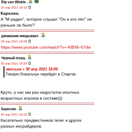
Rip van Winkle
-
30 апр 2021 19:10
Карелин
,
А "М-радио", которое слушал "Он и его пёс" не
раньше ли было?
двоишник ниодыкват
-
30 апр 2021 19:08
https://www.youtube.com/watch?v=-KtBX6-67dw
Черный плащ
-
30 апр 2021 18:58
авоська » 30 апр 2021 18:09
Говорят,Ковальчук перейдёт в Спартак.
Круто, у нас как раз недостаток опытных
возрастных игроков в составе)))
Карелин
-
30 апр 2021 18:26
Касательно предвестников телег и других
разных инсрайдеров.