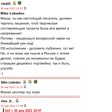
vlad45
-
30 апр 2021 21:37
Mike Lebedev
,
Миша, ты как настоящий писатель, должен
терпеть лишения, чтоб творческая
составляющая таланта была все время в
напряжении!
Потому - лишаешься воскресной чарки на
ближайший уик-энд!
Об исполнении - доложить публично, тут же!
Не, я не знаю как нынче в России с энтим
делом, совсем уж негуманны не будем,
стакашек дешевого портвейна, так и быть,
усугуби
-)
Mike Lebedev
-
30 апр 2021 21:11
Манки шоллер гоу хоум
Alex_B_
-
30 апр 2021 21:08
Gt3 » 30 апр 2021 10:47