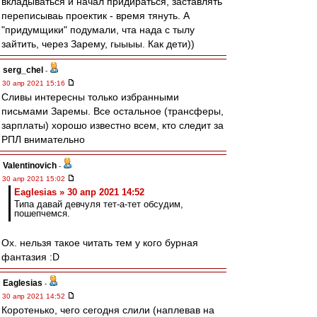
вкладываться и начал придираться, заставлять
переписываь проектик - время тянуть. А
"придумщики" подумали, чта нада с тылу
зайтить, через Зарему, гыыыы. Как дети))
serg_chel
-
30 апр 2021 15:16
Сливы интересны только избранными
письмами Заремы. Все остальное (трансферы,
зарплаты) хорошо известно всем, кто следит за
РПЛ внимательно
Valentinovich
-
30 апр 2021 15:02
Eaglesias » 30 апр 2021 14:52
Типа давай девчуля тет-а-тет обсудим,
пошепчемся.
Ох. нельзя такое читать тем у кого бурная
фантазия :D
Eaglesias
-
30 апр 2021 14:52
Коротенько, чего сегодня слили (наплевав на