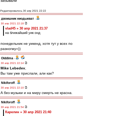
забывали
Редактировалось 30 апр 2021 22:22
двоишник ниодыкват
-
30 апр 2021 22:18
vlad45 » 30 апр 2021 21:37
на ближайший уик-энд
понедельник не уикенд, хотя тут у всех по
разногму=))
Olddima
-
30 апр 2021 22:14
Mike Lebedev
,
Вы там уже прислали, али как?
Nikiforoff
-
30 апр 2021 22:10
А без музыки и на миру смерть не красна.
Nikiforoff
-
30 апр 2021 21:54
Карелин » 30 апр 2021 21:40