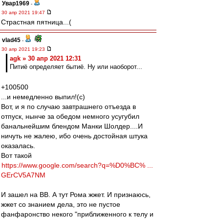
Увар1969
-
30 апр 2021 19:47
Страстная пятница...(
vlad45
-
30 апр 2021 19:23
agk » 30 апр 2021 12:31
Питиё определяет бытиё. Ну или наоборот...
+100500
...и немедленно выпил!(с)
Вот, и я по случаю завтрашнего отъезда в
отпуск, нынче за обедом немного усугубил
банальнейшим блендом Манки Шолдер....И
ничуть не жалею, ибо очень достойная штука
оказалась.
Вот такой
https://www.google.com/search?q=%D0%BC% ...
GErCV5A7NM
И зашел на ВВ. А тут Рома жжет. И признаюсь,
жжет со знанием дела, это не пустое
фанфаронство некого "приближенного к телу и