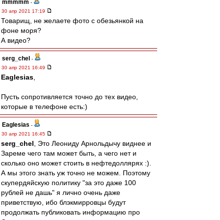
mmmmm
-
30 апр 2021 17:19
Товарищ, не желаете фото с обезьянкой на
фоне моря?
А видео?
serg_chel
-
30 апр 2021 16:49
Eaglesias
,
Пусть сопротивляется точно до тех видео,
которые в телефоне есть:)
Eaglesias
-
30 апр 2021 16:45
serg_chel
, Это Леониду Арнольдычу виднее и
Зареме чего там может быть, а чего нет и
сколько оно может стоить в нефтедоллярях :).
А мы этого знать уж точно не можем. Поэтому
скупердяйскую политику "за это даже 100
рублей не дашь" я лично очень даже
приветствую, ибо блэкмирровцы будут
продолжать публиковать информацию про