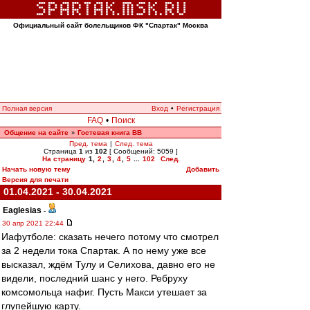
Официальный сайт болельщиков ФК "Спартак" Москва
Полная версия
Вход
•
Регистрация
FAQ
•
Поиск
Общение на сайте
Гостевая книга ВВ
»
Пред. тема
|
След. тема
Страница
1
из
102
[ Сообщений: 5059 ]
На страницу
1
,
2
,
3
,
4
,
5
...
102
След.
Начать новую тему
Добавить
Версия для печати
01.04.2021 - 30.04.2021
Eaglesias
-
30 апр 2021 22:44
Иафутболе: сказать нечего потому что смотрел
за 2 недели тока Спартак. А по нему уже все
высказал, ждём Тулу и Селихова, давно его не
видели, последний шанс у него. Ребруху
комсомольца нафиг. Пусть Макси утешает за
глупейшую карту.