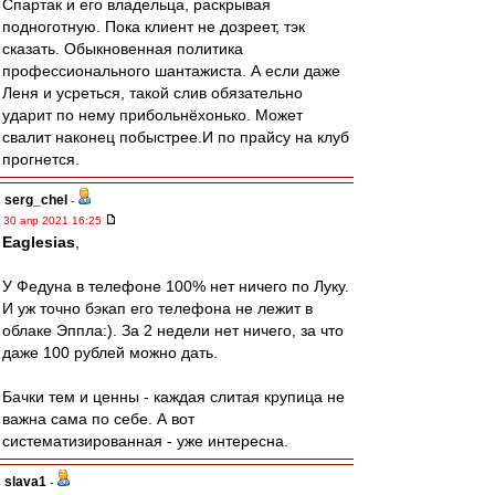
Спартак и его владельца, раскрывая
подноготную. Пока клиент не дозреет, тэк
сказать. Обыкновенная политика
профессионального шантажиста. А если даже
Леня и усреться, такой слив обязательно
ударит по нему прибольнёхонько. Может
свалит наконец побыстрее.И по прайсу на клуб
прогнется.
serg_chel
-
30 апр 2021 16:25
Eaglesias
,
У Федуна в телефоне 100% нет ничего по Луку.
И уж точно бэкап его телефона не лежит в
облаке Эппла:). За 2 недели нет ничего, за что
даже 100 рублей можно дать.
Бачки тем и ценны - каждая слитая крупица не
важна сама по себе. А вот
систематизированная - уже интересна.
slava1
-