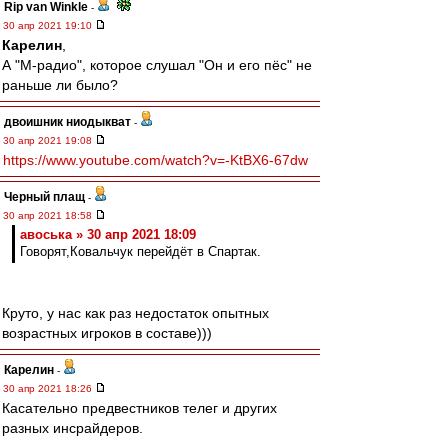
Rip van Winkle
-
30 апр 2021 19:10
Карелин
,
А "М-радио", которое слушал "Он и его пёс" не
раньше ли было?
двоишник ниодыкват
-
30 апр 2021 19:08
https://www.youtube.com/watch?v=-KtBX6-67dw
Черный плащ
-
30 апр 2021 18:58
авоська » 30 апр 2021 18:09
Говорят,Ковальчук перейдёт в Спартак.
Круто, у нас как раз недостаток опытных
возрастных игроков в составе)))
Карелин
-
30 апр 2021 18:26
Касательно предвестников телег и других
разных инсрайдеров.