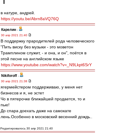
в натуре, андрей.
https://youtu.be/Abrn8aVQ76Q
Карелин
-
30 апр 2021 21:40
В поддержку прародителей рода человеческого
"Пить виску без музыки - это моветон
Трамплином служит, - и она, и он", поётся в
этой песне на английском языке
https://www.youtube.com/watch?v=_N9Lkpt6SrY
Nikiforoff
-
30 апр 2021 21:38
ягермейстером поддерживаю, у меня нет
бизнесов и я, не эстет
Чо в пятерочке ближайшей продается, то и
пью!
До спара доехать даже на самокате
лень.Особенно в московский весенний дождь..
Редактировалось 30 апр 2021 21:40