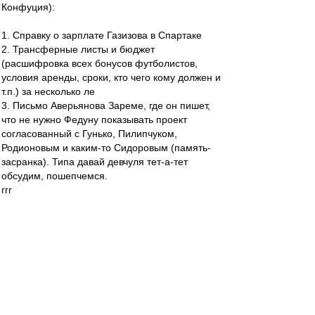
Конфуция):
1. Справку о зарплате Газизова в Спартаке
2. Трансферные листы и бюджет
(расшифровка всех бонусов футболистов,
условия аренды, сроки, кто чего кому должен и
т.п.) за несколько ле
3. Письмо Аверьянова Зареме, где он пишет,
что не нужно Федуну показывать проект
согласованный с Гунько, Пилипчуком,
Родионовым и каким-то Сидоровым (память-
засранка). Типа давай девчуля тет-а-тет
обсудим, пошепчемся.
ггг
---
Замечаю некоторую зависть у тутошних и не
тутошних типа инсайдеров к инфе из
зеркальной телеги.
%)
Жентяй
-
30 апр 2021 14:51