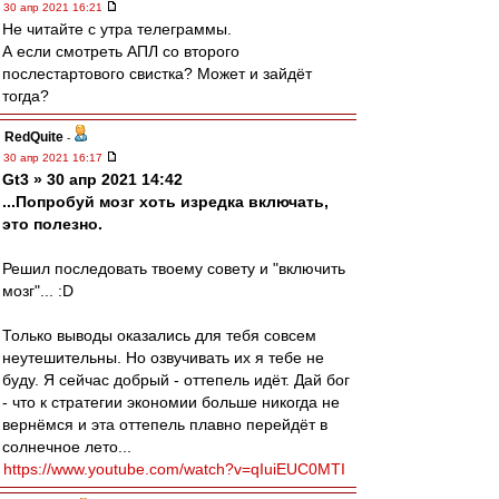
30 апр 2021 16:21
Не читайте с утра телеграммы.
А если смотреть АПЛ со второго
послестартового свистка? Может и зайдёт
тогда?
RedQuite
-
30 апр 2021 16:17
Gt3 » 30 апр 2021 14:42
...Попробуй мозг хоть изредка включать,
это полезно.
Решил последовать твоему совету и "включить
мозг"... :D
Только выводы оказались для тебя совсем
неутешительны. Но озвучивать их я тебе не
буду. Я сейчас добрый - оттепель идёт. Дай бог
- что к стратегии экономии больше никогда не
вернёмся и эта оттепель плавно перейдёт в
солнечное лето...
https://www.youtube.com/watch?v=qIuiEUC0MTI