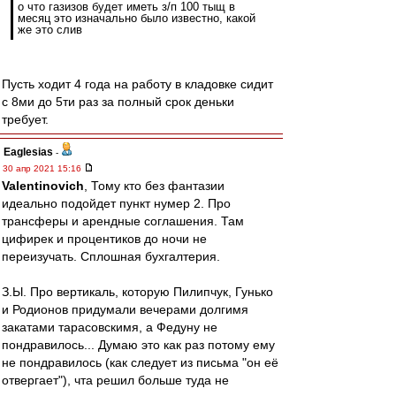
о что газизов будет иметь з/п 100 тыщ в
месяц это изначально было известно, какой
же это слив
Пусть ходит 4 года на работу в кладовке сидит
с 8ми до 5ти раз за полный срок деньки
требует.
Eaglesias
-
30 апр 2021 15:16
Valentinovich
, Тому кто без фантазии
идеально подойдет пункт нумер 2. Про
трансферы и арендные соглашения. Там
цифирек и процентиков до ночи не
переизучать. Сплошная бухгалтерия.
З.Ы. Про вертикаль, которую Пилипчук, Гунько
и Родионов придумали вечерами долгимя
закатами тарасовскимя, а Федуну не
пондравилось... Думаю это как раз потому ему
не пондравилось (как следует из письма "он её
отвергает"), чта решил больше туда не