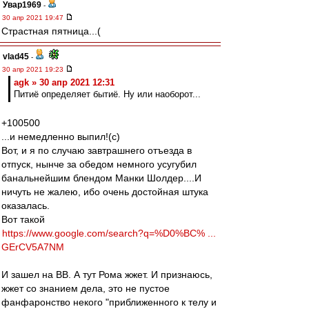
Увар1969
-
30 апр 2021 19:47
Страстная пятница...(
vlad45
-
30 апр 2021 19:23
agk » 30 апр 2021 12:31
Питиё определяет бытиё. Ну или наоборот...
+100500
...и немедленно выпил!(с)
Вот, и я по случаю завтрашнего отъезда в
отпуск, нынче за обедом немного усугубил
банальнейшим блендом Манки Шолдер....И
ничуть не жалею, ибо очень достойная штука
оказалась.
Вот такой
https://www.google.com/search?q=%D0%BC% ...
GErCV5A7NM
И зашел на ВВ. А тут Рома жжет. И признаюсь,
жжет со знанием дела, это не пустое
фанфаронство некого "приближенного к телу и