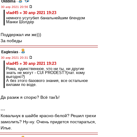
Olddima
-
30 апр 2021 20:56
vlad45 » 30 апр 2021 19:23
немного усугубил банальнейшим блендом
Манки Шолдер
Поддержал им же)))
3а победы
Eaglesias
-
30 апр 2021 20:31
vlad45 » 30 апр 2021 19:23
Рома, единственное, что ни ты, ни другие
знать не могут - CUI PRODEST?(лат. кому
выгодно?)
А без этого базового знания, все остальное
вилами по воде.
Да разиж я спорю? Всё такЪ!
---
Ковальчук в шайбе красно-белой? Решил грехи
замолить? Ну-ну. Очень придется постараться,
Илье.