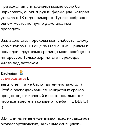
При желании эти таблички можно было бы
нарисовать, анализируя информацию, которая
утекала с 18 года примерно. Тут все собрано в
одном месте, не нужно даже анализа
проводить.
З.ы. Зарплаты, переходы моя слабость. Слежу
кроме как за РПЛ еще за НХЛ с НБА. Причем в
последних двух само зрелище меня вообще не
интересует. Только зарплаты и переходы,
место под потолком.
Eaglesias
-
30 апр 2021 15:28
serg_chel
, Та не было там ничего такого. :)
Чтоб с распедаливанием конкретных сроков,
процентов, отчислений и всего остального и
чтоб всё вместе в таблице от клуба. НЕ БЫЛО!
:)
З.Ы. Эти из телеги уделывают всех инсайдеров
околоспартаковских, записных сливщиков -