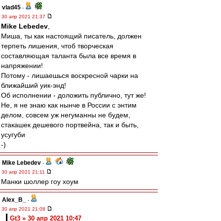
vlad45
-
30 апр 2021 21:37
Mike Lebedev
,
Миша, ты как настоящий писатель, должен
терпеть лишения, чтоб творческая
составляющая таланта была все время в
напряжении!
Потому - лишаешься воскресной чарки на
ближайший уик-энд!
Об исполнении - доложить публично, тут же!
Не, я не знаю как нынче в России с энтим
делом, совсем уж негуманны не будем,
стакашек дешевого портвейна, так и быть,
усугуби
-)
Mike Lebedev
-
30 апр 2021 21:11
Манки шоллер гоу хоум
Alex_B_
-
30 апр 2021 21:08
Gt3 » 30 апр 2021 10:47