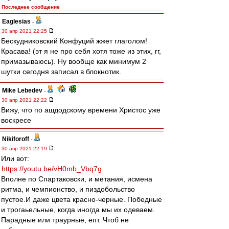
Последнее сообщение
Eaglesias
-
30 апр 2021 22:25
Бескудниковский Конфуций жжет глаголом!
Красава! (эт я не про себя хотя тоже из этих, гг,
примазываюсь). Ну вообще как минимум 2
шутки сегодня записал в блокнотик.
Mike Lebedev
-
30 апр 2021 22:22
Вижу, что по ашдодскому времени Христос уже
воскресе
Nikiforoff
-
30 апр 2021 22:19
Или вот:
https://youtu.be/vH0mb_Vbq7g
Вполне по Спартаковски, и метания, исмена
ритма, и чемпионство, и пиздобольство
пустое.И даже цвета красно-черные. Победные
и трогаьельные, когда иногда мы их одеваем.
Парадные или траурные, епт. Чтоб не