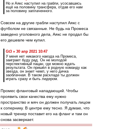
Но и Аякс наступил на грабли, усосавшись
ещё на половину трансфера, отдав его нам
за половину заплаченного.
Совсем на другие грабли наступил Аякс с
футболом не связанные. Не будь на Промеса
заведено уголовного дела, Аякс не продал бы
его дешевле чем купил.
Gt3 » 30 апр 2021 10:47
У меня нет никакого наезда на Промеса,
заиграет буду рад. Он не молодой
перспективный пацан, где можно ждать
результата. Он пришёл в родную команду как
звезда, он знает чемп, у него дичка
заоблачная. В таком раскладе ты должен
играть сразу и быть лидером.
Промес фланговый нападающий. Чтобы
проявить свои качества ему нужно
пространство и мяч он должен получать лицом
к сопернику. В центре ему тесно. Я думаю, что
новый тренер поставит его на фланг и там он
снова засверкает.