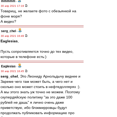
mmmmm
-
30 апр 2021 17:19
Товарищ, не желаете фото с обезьянкой на
фоне моря?
А видео?
serg_chel
-
30 апр 2021 16:49
Eaglesias
,
Пусть сопротивляется точно до тех видео,
которые в телефоне есть:)
Eaglesias
-
30 апр 2021 16:45
serg_chel
, Это Леониду Арнольдычу виднее и
Зареме чего там может быть, а чего нет и
сколько оно может стоить в нефтедоллярях :).
А мы этого знать уж точно не можем. Поэтому
скупердяйскую политику "за это даже 100
рублей не дашь" я лично очень даже
приветствую, ибо блэкмирровцы будут
продолжать публиковать информацию про