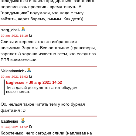
вкладываться и начал придираться, заставлять
переписываь проектик - время тянуть. А
"придумщики" подумали, чта нада с тылу
зайтить, через Зарему, гыыыы. Как дети))
serg_chel
-
30 апр 2021 15:16
Сливы интересны только избранными
письмами Заремы. Все остальное (трансферы,
зарплаты) хорошо известно всем, кто следит за
РПЛ внимательно
Valentinovich
-
30 апр 2021 15:02
Eaglesias » 30 апр 2021 14:52
Типа давай девчуля тет-а-тет обсудим,
пошепчемся.
Ох. нельзя такое читать тем у кого бурная
фантазия :D
Eaglesias
-
30 апр 2021 14:52
Коротенько, чего сегодня слили (наплевав на