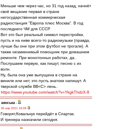
Меньше чем через час, но 31 год назад, начнёт
своё вещание первая в стране
негосударственная коммерческая
радиостанция "Европа плюс Москва". В год
последнего ЧМ для СССР.
Вот это был реальный символ перестройки,
пусть и на ниве всего-то радиомузыки (правда,
лучше бы они при этом футбол не трогали). А
также незаменимый помощник при домашнем
ремонте. При монотонных работах, да..
Послушаем первую, как пишут, песню с их
волн.
Ну, была она уже выпущена в стране на
виниле или нет, это пусть знатоки напишут. А
тверской службе ВВ˂С˃ лень..
https://www.youtube.com/watch?v=YkgkThdzX-8
авоська
-
30 апр 2021 18:09
Говорят,Ковальчук перейдёт в Спартак.
И тренера назначили сегодня.