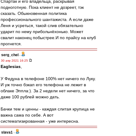
Спартак и его владельца, раскрывая
подноготную. Пока клиент не дозреет, тэк
сказать. Обыкновенная политика
профессионального шантажиста. А если даже
Леня и усреться, такой слив обязательно
ударит по нему прибольнёхонько. Может
свалит наконец побыстрее.И по прайсу на клуб
прогнется.
serg_chel
-
30 апр 2021 16:25
Eaglesias
,
У Федуна в телефоне 100% нет ничего по Луку.
И уж точно бэкап его телефона не лежит в
облаке Эппла:). За 2 недели нет ничего, за что
даже 100 рублей можно дать.
Бачки тем и ценны - каждая слитая крупица не
важна сама по себе. А вот
систематизированная - уже интересна.
slava1
-