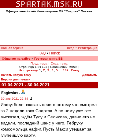
Официальный сайт болельщиков ФК "Спартак" Москва
Полная версия
Вход
•
Регистрация
FAQ
•
Поиск
Общение на сайте
Гостевая книга ВВ
»
Пред. тема
|
След. тема
Страница
1
из
102
[ Сообщений: 5059 ]
На страницу
1
,
2
,
3
,
4
,
5
...
102
След.
Начать новую тему
Добавить
Версия для печати
01.04.2021 - 30.04.2021
Eaglesias
-
30 апр 2021 22:44
Иафутболе: сказать нечего потому что смотрел
за 2 недели тока Спартак. А по нему уже все
высказал, ждём Тулу и Селихова, давно его не
видели, последний шанс у него. Ребруху
комсомольца нафиг. Пусть Макси утешает за
глупейшую карту.