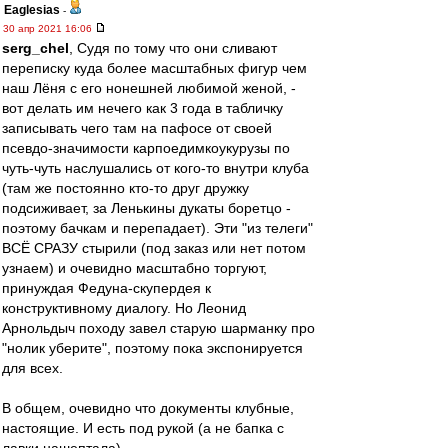
Eaglesias
-
30 апр 2021 16:06
serg_chel
, Судя по тому что они сливают
переписку куда более масштабных фигур чем
наш Лёня с его нонешней любимой женой, -
вот делать им нечего как 3 года в табличку
записывать чего там на пафосе от своей
псевдо-значимости карпоедимкоукурузы по
чуть-чуть наслушались от кого-то внутри клуба
(там же постоянно кто-то друг дружку
подсиживает, за Ленькины дукаты боретцо -
поэтому бачкам и перепадает). Эти "из телеги"
ВСЁ СРАЗУ стырили (под заказ или нет потом
узнаем) и очевидно масштабно торгуют,
принуждая Федуна-скупердея к
конструктивному диалогу. Но Леонид
Арнольдыч походу завел старую шарманку про
"нолик уберите", поэтому пока экспонируется
для всех.
В общем, очевидно что документы клубные,
настоящие. И есть под рукой (а не бапка с