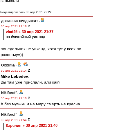
забывали
Редактировалось 30 апр 2021 22:22
двоишник ниодыкват
-
30 апр 2021 22:18
vlad45 » 30 апр 2021 21:37
на ближайший уик-энд
понедельник не уикенд, хотя тут у всех по
разногму=))
Olddima
-
30 апр 2021 22:14
Mike Lebedev
,
Вы там уже прислали, али как?
Nikiforoff
-
30 апр 2021 22:10
А без музыки и на миру смерть не красна.
Nikiforoff
-
30 апр 2021 21:54
Карелин » 30 апр 2021 21:40