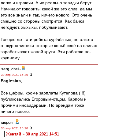
легко и играючи. А их реально завидки берут.
Начинают говорить: какой же это слив, да мы
это все знали и так, ничего нового. Это очень
смешно со стороны смотрится. Как бачки
негодуют, хыхыхы, побулькивают.
Говорю же - эти ребята сурЪёзные, не алкота
от журналистики. которые копьё своё на сливах
зарабатывают жопой крутя. Эти работаю по-
крупному.
serg_chel
-
30 апр 2021 15:20
Eaglesias
,
Все цифры, кроме зарплаты Кутепова (!!!)
публиковались Егоровым-отцом, Карпом и
прочими инсайдерами. По арендам тоже
ничего нового.
морон
-
30 апр 2021 15:20
Жентяй » 30 апр 2021 14:51