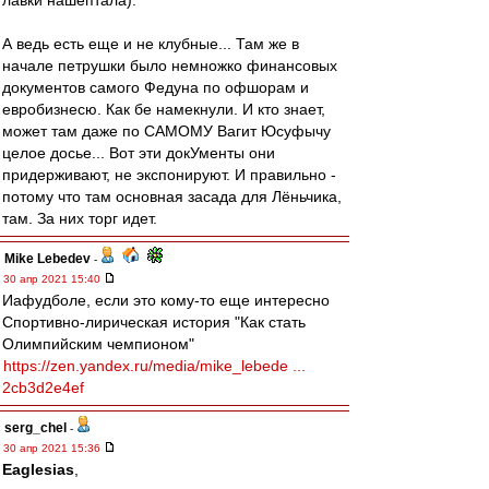
лавки нашептала).
А ведь есть еще и не клубные... Там же в
начале петрушки было немножко финансовых
документов самого Федуна по офшорам и
евробизнесю. Как бе намекнули. И кто знает,
может там даже по САМОМУ Вагит Юсуфычу
целое досье... Вот эти докУменты они
придерживают, не экспонируют. И правильно -
потому что там основная засада для Лёньчика,
там. За них торг идет.
Mike Lebedev
-
30 апр 2021 15:40
Иафудболе, если это кому-то еще интересно
Спортивно-лирическая история "Как стать
Олимпийским чемпионом"
https://zen.yandex.ru/media/mike_lebede ...
2cb3d2e4ef
serg_chel
-
30 апр 2021 15:36
Eaglesias
,