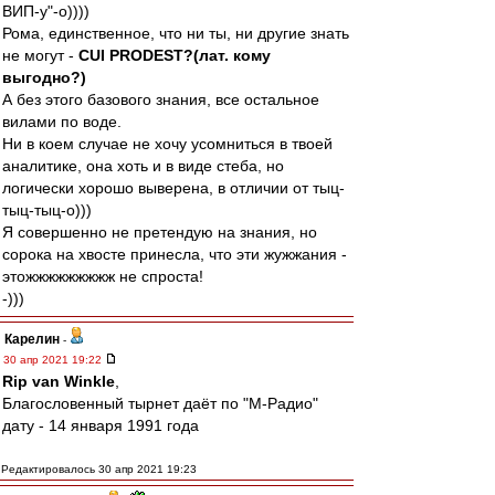
ВИП-у"-о))))
Рома, единственное, что ни ты, ни другие знать
не могут -
CUI PRODEST?(лат. кому
выгодно?)
А без этого базового знания, все остальное
вилами по воде.
Ни в коем случае не хочу усомниться в твоей
аналитике, она хоть и в виде стеба, но
логически хорошо выверена, в отличии от тыц-
тыц-тыц-о)))
Я совершенно не претендую на знания, но
сорока на хвосте принесла, что эти жужжания -
этожжжжжжжжж не спроста!
-)))
Карелин
-
30 апр 2021 19:22
Rip van Winkle
,
Благословенный тырнет даёт по "М-Радио"
дату - 14 января 1991 года
Редактировалось 30 апр 2021 19:23