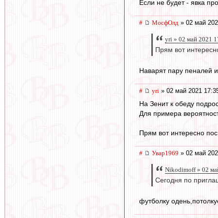
Если не будет - явка пр
#
МосфОлд
» 02 май 202
yri » 02 май 2021 
Прям вот интересно
Наварят пару пеналей и 
#
yri
» 02 май 2021 17:3
На Зенит к обеду подрос
Для примера вероятность
Прям вот интересно пос
#
Увар1969
» 02 май 202
Nikodimoff » 02 ма
Сегодня по приглаш
футболку одень,потолкуе