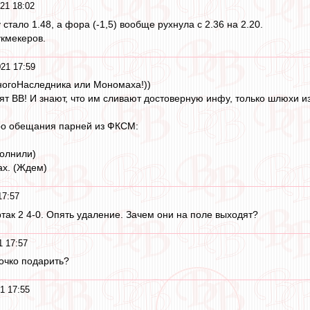
21 18:02
 стало 1.48, а фора (-1,5) вообще рухнула с 2.36 на 2.20.
укмекеров.
21 17:59
ногоНаследника или Мономаха!))
ят ВВ! И знают, что им сливают достоверную инфу, только шлюхи и
про обещания парней из ФКСМ:
полнили)
ах. (Ждем)
17:57
так 2 4-0. Опять удаление. Зачем они на поле выходят?
1 17:57
очко подарить?
1 17:55