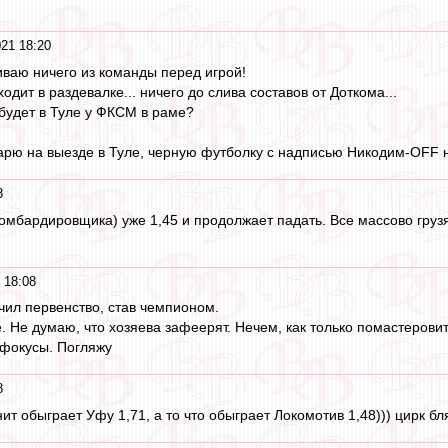
21 18:20
ливаю ничего из команды перед игрой!
одит в раздевалке... ничего до слива составов от Доткома...
 будет в Туле у ФКСМ в раме?
одарю на выезде в Туле, черную футболку с надписью Никодим-OFF н
8
мбардировщика) уже 1,45 и продолжает падать. Все массово грузя
 18:08
чил первенство, став чемпионом.
. Не думаю, что хозяева зафеерят. Нечем, как только помастеровит
 фокусы. Погляжу
8
нит обыграет Уфу 1,71, а то что обыграет Локомотив 1,48))) цирк бл