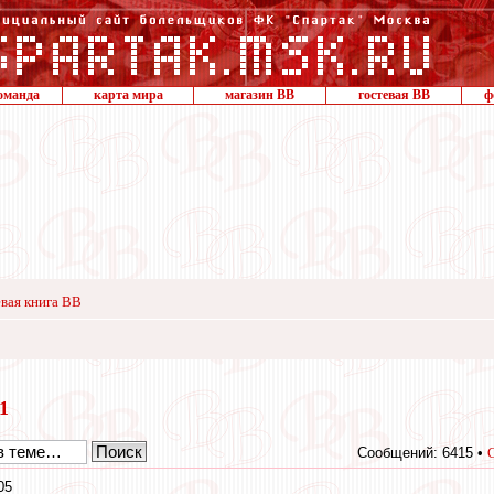
оманда
карта мира
магазин ВВ
гостевая ВВ
ф
вая книга ВВ
21
Сообщений: 6415 •
05