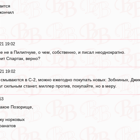
вится
 кончил
21 19:02
е не в Пилипчуке, о чем, собственно, и писал неоднократно.
ит Спартак, верно?
21 19:02
е смываются в С-2, можно ежегодно покупать новых: Зобниных, Джи
уг сильным станет, миллер против, покупайте, но в меру.
53
 такое Позорище,
ку норковых
ранатов