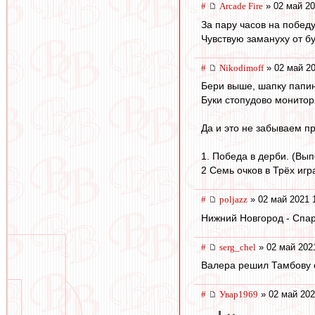
#
Arcade Fire
» 02 май 20
За пару часов на победу
Чувствую замануху от б
#
Nikodimoff
» 02 май 20
Бери выше, шапку папи
Буки стопудово монитор
Да и это не забываем 
1. Победа в дерби. (Вы
2 Семь очков в Трёх игр
#
poljazz
» 02 май 2021 
Нижний Новгород - Спар
#
serg_chel
» 02 май 202
Валера решил Тамбову 
#
Увар1969
» 02 май 202