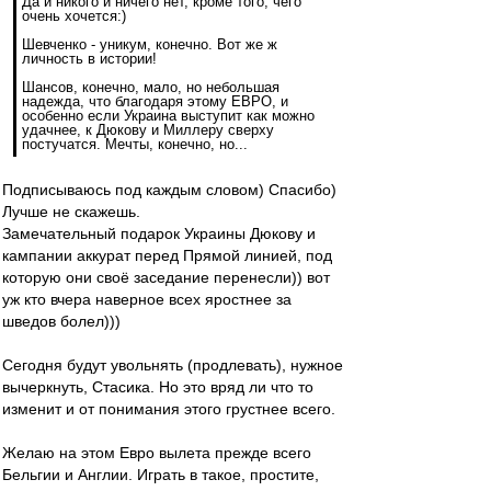
Да и никого и ничего нет, кроме того, чего
очень хочется:)
Шевченко - уникум, конечно. Вот же ж
личность в истории!
Шансов, конечно, мало, но небольшая
надежда, что благодаря этому ЕВРО, и
особенно если Украина выступит как можно
удачнее, к Дюкову и Миллеру сверху
постучатся. Мечты, конечно, но...
Подписываюсь под каждым словом) Спасибо)
Лучше не скажешь.
Замечательный подарок Украины Дюкову и
кампании аккурат перед Прямой линией, под
которую они своё заседание перенесли)) вот
уж кто вчера наверное всех яростнее за
шведов болел)))
Сегодня будут увольнять (продлевать), нужное
вычеркнуть, Стасика. Но это вряд ли что то
изменит и от понимания этого грустнее всего.
Желаю на этом Евро вылета прежде всего
Бельгии и Англии. Играть в такое, простите,