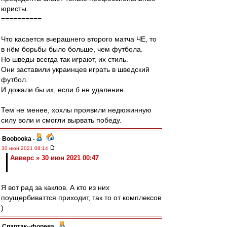
юристы.
==========
Что касается вчерашнего второго матча ЧЕ, то
в нём борьбы было больше, чем футбола.
Но шведы всегда так играют, их стиль.
Они заставили украинцев играть в шведский
футбол.
И дожали бы их, если б не удаление.
Тем не менее, хохлы проявили недюжинную
силу воли и смогли вырвать победу.
Boobooka
-
30 июн 2021 08:14
Авверс » 30 июн 2021 00:47
Я вот рад за каклов. А кто из них
поущербиваттся приходит, так то от комплексов
)
Cпартак--форева
-