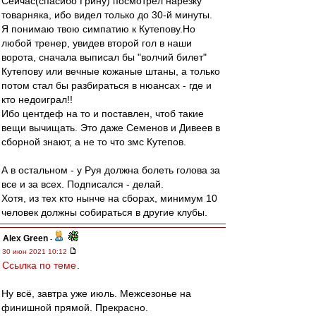
Сейчас(спасибо Грину) посмотрел нарезку
товарняка, ибо видел только до 30-й минуты.
Я понимаю твою симпатию к Кутепову.Но
любой тренер, увидев второй гол в наши
ворота, сначала выписал бы "волчий билет"
Кутепову или вечные кожаные штаны, а только
потом стал бы разбираться в нюансах - где и
кто недоиграл!!
Ибо центдеф на то и поставлен, чтоб такие
вещи вычищать. Это даже Семенов и Дивеев в
сборной знают, а не то что змс Кутепов.
А в остальном - у Руя должна болеть голова за
все и за всех. Подписался - делай.
Хотя, из тех кто нынче на сборах, минимум 10
человек должны собираться в другие клубы.
Alex Green
-
30 июн 2021 10:12
Ссылка по теме
.
Ну всё, завтра уже июль. Межсезонье на
финишной прямой. Прекрасно.