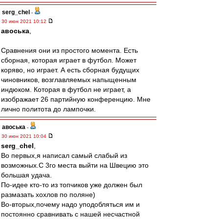
serg_chel
-
30 июн 2021 10:12
авоська
,
Сравнения они из простого момента. Есть
сборная, которая играет в футбол. Может
коряво, но играет. А есть сборная будущих
чиновников, возглавляемых напыщенным
индюком. Которая в футбол не играет, а
изображает 26 партийную конференцию. Мне
лично политота до лампочки.
авоська
-
30 июн 2021 10:04
serg_chel
,
Во первых,я написал самый слабый из
возможных.С 3го места выйти на Швецию это
большая удача.
По-идее кто-то из топчиков уже должен был
размазать хохлов по поляне)
Во-вторых,почему надо уподобляться им и
постоянно сравнивать с нашей несчастной