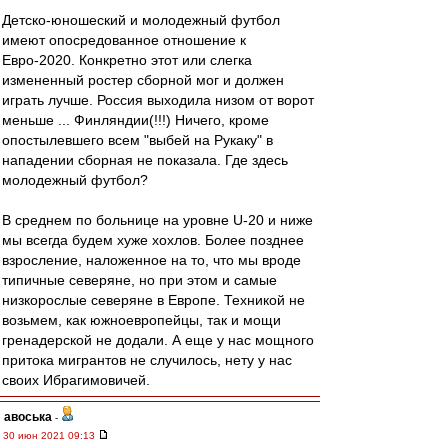
Детско-юношеский и молодежный футбол
имеют опосредованное отношение к
Евро-2020. Конкретно этот или слегка
измененный ростер сборной мог и должен
играть лучше. Россия выходила низом от ворот
меньше ... Финляндии(!!!) Ничего, кроме
опостылевшего всем "выбей на Рукаку" в
нападении сборная не показала. Где здесь
молодежный футбол?
В среднем по больнице на уровне U-20 и ниже
мы всегда будем хуже хохлов. Более позднее
взросление, наложенное на то, что мы вроде
типичные северяне, но при этом и самые
низкорослые северяне в Европе. Техникой не
возьмем, как южноевропейцы, так и мощи
гренадерской не додали. А еще у нас мощного
притока мигрантов не случилось, нету у нас
своих Ибрагимовичей.
авоська
-
30 июн 2021 09:13