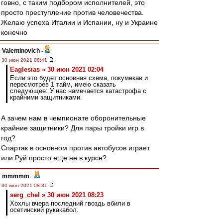
говно, с таким подбором исполнителей, это
просто преступление против человечества.
Желаю успеха Италии и Испании, ну и Украине
конечно
Valentinovich
-
30 июн 2021 08:41
Eaglesias » 30 июн 2021 02:04
Если это будет основная схема, покумекав и
пересмотрев 1 тайм, имею сказать
следующее: У нас намечается катастрофа с
крайними защитниками.
А зачем нам в чемпионате оборонительные
крайние защитники? Для пары тройки игр в
год?
Спартак в основном против автобусов играет
или Руй просто еще не в курсе?
mmmmm
-
30 июн 2021 08:31
serg_chel » 30 июн 2021 08:23
Хохлы вчера последний гвоздь вбили в
осетинский рукакабол.