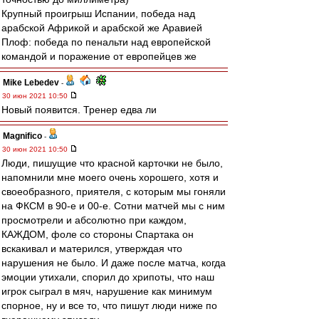
Крупный проигрыш Испании, победа над
арабской Африкой и арабской же Аравией
Плоф: победа по пенальти над европейской
командой и поражение от европейцев же
Mike Lebedev
-
30 июн 2021 10:50
Новый появится. Тренер едва ли
Magnifico
-
30 июн 2021 10:50
Люди, пишущие что красной карточки не было,
напомнили мне моего очень хорошего, хотя и
своеобразного, приятеля, с которым мы гоняли
на ФКСМ в 90-е и 00-е. Сотни матчей мы с ним
просмотрели и абсолютно при каждом,
КАЖДОМ, фоле со стороны Спартака он
вскакивал и матерился, утверждая что
нарушения не было. И даже после матча, когда
эмоции утихали, спорил до хрипоты, что наш
игрок сыграл в мяч, нарушение как минимум
спорное, ну и все то, что пишут люди ниже по