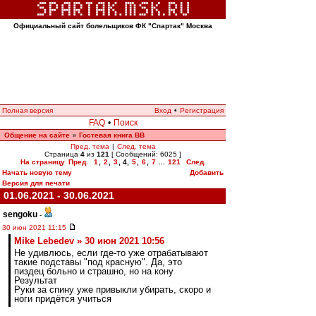
Официальный сайт болельщиков ФК "Спартак" Москва
Полная версия
Вход
•
Регистрация
FAQ
•
Поиск
Общение на сайте
Гостевая книга ВВ
»
Пред. тема
|
След. тема
Страница
4
из
121
[ Сообщений: 6025 ]
На страницу
Пред.
1
,
2
,
3
,
4
,
5
,
6
,
7
...
121
След.
Начать новую тему
Добавить
Версия для печати
01.06.2021 - 30.06.2021
sengoku
-
30 июн 2021 11:15
Mike Lebedev » 30 июн 2021 10:56
Не удивлюсь, если где-то уже отрабатывают
такие подставы "под красную". Да, это
пиздец больно и страшно, но на кону
Результат
Руки за спину уже привыкли убирать, скоро и
ноги придётся учиться