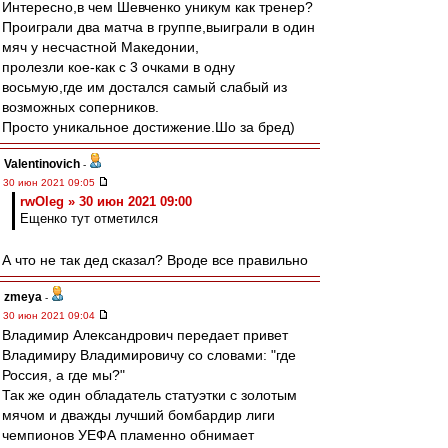
Интересно,в чем Шевченко уникум как тренер?
Проиграли два матча в группе,выиграли в один
мяч у несчастной Македонии,
пролезли кое-как с 3 очками в одну
восьмую,где им достался самый слабый из
возможных соперников.
Просто уникальное достижение.Шо за бред)
Valentinovich
-
30 июн 2021 09:05
rwOleg » 30 июн 2021 09:00
Ещенко тут отметился
А что не так дед сказал? Вроде все правильно
zmeya
-
30 июн 2021 09:04
Владимир Александрович передает привет
Владимиру Владимировичу со словами: "где
Россия, а где мы?"
Так же один обладатель статуэтки с золотым
мячом и дважды лучший бомбардир лиги
чемпионов УЕФА пламенно обнимает