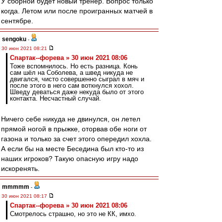
У сборной будет новый тренер. Вопрос только
когда. Летом или после проигранных матчей в
сентябре.
sengoku
-
30 июн 2021 08:21
Cпартак--форева » 30 июн 2021 08:06
Тоже вспомнилось. Но есть разница. Конь
сам шёл на Соболева, а швед никуда не
двигался, чисто совершенно сыграл в мяч и
после этого в него сам воткнулся хохол.
Шведу деваться даже некуда было от этого
контакта. Несчастный случай.
Ничего себе никуда не двинулся, он летел
прямой ногой в прыжке, оторвав обе ноги от
газона и только за счет этого опередил хохла.
А если бы на месте Беседина был кто-то из
наших игроков? Такую опасную игру надо
искоренять.
mmmmm
-
30 июн 2021 08:17
Cпартак--форева » 30 июн 2021 08:06
Смотрелось страшно, но это не КК, имхо.