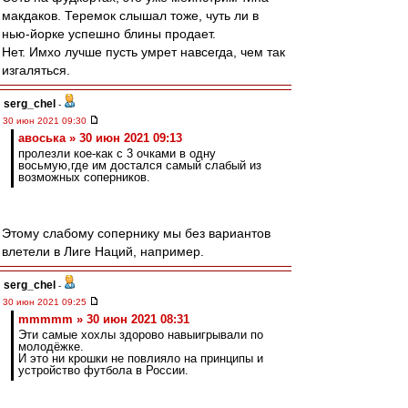
макдаков. Теремок слышал тоже, чуть ли в
нью-йорке успешно блины продает.
Нет. Имхо лучше пусть умрет навсегда, чем так
изгаляться.
serg_chel
-
30 июн 2021 09:30
авоська » 30 июн 2021 09:13
пролезли кое-как с 3 очками в одну
восьмую,где им достался самый слабый из
возможных соперников.
Этому слабому сопернику мы без вариантов
влетели в Лиге Наций, например.
serg_chel
-
30 июн 2021 09:25
mmmmm » 30 июн 2021 08:31
Эти самые хохлы здорово навыигрывали по
молодёжке.
И это ни крошки не повлияло на принципы и
устройство футбола в России.