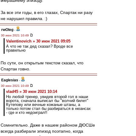
вчерашнему эпизоду.
За все эти годы, в его глазах, Спартак ни разу
не нарушил правила. :)
rwOleg
-
30 июн 2021 10:49
Valentinovich » 30 июн 2021 09:05
А что не так дед сказал? Вроде все
правильно
По сути, он открытым текстом сказал, что
Спартак говно.
Eaglesias
-
30 июн 2021 10:49
vlad45 » 30 июн 2021 10:14
Но любой тренер, увидев второй гол в наши
ворота, сначала выписал бы "волчий билет"
Кутепову или вечные кожаные штаны, а
только потом стал бы разбираться в нюансах
- где и кто недоиграл!!
Сомнительно. Даже в нашем районом ДЮСШе
всегда разбирали эпизод поэтапно, когда