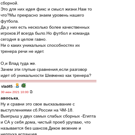
сборной.
Это для них идея фикс и смысл жизни.Нам то
что?Мы прекрасно знаем уровень нашего
футбола.
Да,у них есть несколько более качественных
игроков.И всегда было.Но футбол и команда
сегодня в целом гавно.
Ни о каких уникальных способностях их
тренера речи не идет.
О,и Влад туда же.
Зачем эти глупые сравнения,если разговор
идет об уникальности Шевченко как тренера?
vlad45
-
30 июн 2021 10:00
авоська
,
Ну и сравни это свое высказывание с
выступлениями сб.России на ЧМ-18.
Выигрыш у двух самых слабых сборных -Египта
и СА у себя дома, чистый проеб уругваю, что
называется без шансов.Дикое везение и
непруха испанцев.