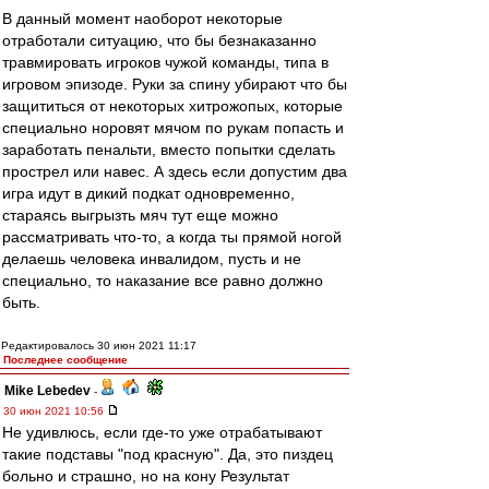
В данный момент наоборот некоторые
отработали ситуацию, что бы безнаказанно
травмировать игроков чужой команды, типа в
игровом эпизоде. Руки за спину убирают что бы
защититься от некоторых хитрожопых, которые
специально норовят мячом по рукам попасть и
заработать пенальти, вместо попытки сделать
прострел или навес. А здесь если допустим два
игра идут в дикий подкат одновременно,
стараясь выгрызть мяч тут еще можно
рассматривать что-то, а когда ты прямой ногой
делаешь человека инвалидом, пусть и не
специально, то наказание все равно должно
быть.
Редактировалось 30 июн 2021 11:17
Последнее сообщение
Mike Lebedev
-
30 июн 2021 10:56
Не удивлюсь, если где-то уже отрабатывают
такие подставы "под красную". Да, это пиздец
больно и страшно, но на кону Результат