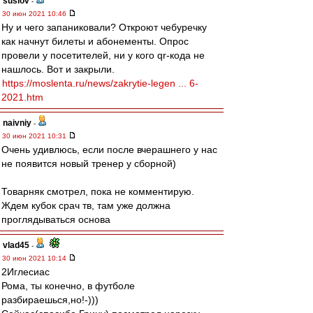
suslov
-
30 июн 2021 10:46
Ну и чего запаниковали? Откроют чебуречку
как начнут билеты и абонементы. Опрос
провели у посетителей, ни у кого qr-кода не
нашлось. Вот и закрыли.
https://moslenta.ru/news/zakrytie-legen ... 6-
2021.htm
naivniy
-
30 июн 2021 10:31
Очень удивлюсь, если после вчерашнего у нас
не появится новый тренер у сборной)
Товарняк смотрел, пока не комментирую.
Ждем кубок срач тв, там уже должна
проглядываться основа
vlad45
-
30 июн 2021 10:14
2Иглесиас
Рома, ты конечно, в футболе
разбираешься,но!-)))