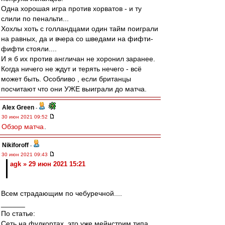
Одна хорошая игра против хорватов - и ту
слили по пенальти...
Хохлы хоть с голландцами один тайм поиграли
на равных, да и вчера со шведами на фифти-
фифти стояли....
И я б их против англичан не хоронил заранее.
Когда ничего не ждут и терять нечего - всё
может быть. Особливо , если британцы
посчитают что они УЖЕ выиграли до матча.
Alex Green
-
30 июн 2021 09:52
Обзор матча
.
Nikiforoff
-
30 июн 2021 09:43
agk » 29 июн 2021 15:21
Всем страдающим по чебуречной....
______
По статье:
Сеть на фудкортах, это уже мейнстрим типа