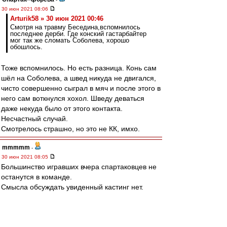
30 июн 2021 08:06
Arturik58 » 30 июн 2021 00:46
Смотря на травму Беседина,вспомнилось
последнее дерби. Где конский гастарбайтер
мог так же сломать Соболева, хорошо
обошлось.
Тоже вспомнилось. Но есть разница. Конь сам
шёл на Соболева, а швед никуда не двигался,
чисто совершенно сыграл в мяч и после этого в
него сам воткнулся хохол. Шведу деваться
даже некуда было от этого контакта.
Несчастный случай.
Смотрелось страшно, но это не КК, имхо.
mmmmm
-
30 июн 2021 08:05
Большинство игравших вчера спартаковцев не
останутся в команде.
Смысла обсуждать увиденный кастинг нет.
Есть новый тренер, который будет строить игру
ЗАНОВО.