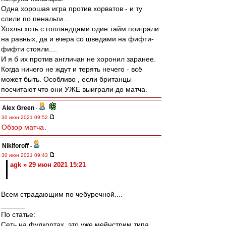
Одна хорошая игра против хорватов - и ту
слили по пенальти...
Хохлы хоть с голландцами один тайм поиграли
на равных, да и вчера со шведами на фифти-
фифти стояли....
И я б их против англичан не хоронил заранее.
Когда ничего не ждут и терять нечего - всё
может быть. Особливо , если британцы
посчитают что они УЖЕ выиграли до матча.
Alex Green
-
30 июн 2021 09:52
Обзор матча
.
Nikiforoff
-
30 июн 2021 09:43
agk » 29 июн 2021 15:21
Всем страдающим по чебуречной....
______
По статье:
Сеть на фудкортах, это уже мейнстрим типа