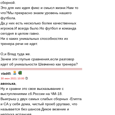
сборной.
Это для них идея фикс и смысл жизни.Нам то
что?Мы прекрасно знаем уровень нашего
футбола.
Да,у них есть несколько более качественных
игроков.И всегда было.Но футбол и команда
сегодня в целом гавно.
Ни о каких уникальных способностях их
тренера речи не идет.
О,и Влад туда же.
Зачем эти глупые сравнения,если разговор
идет об уникальности Шевченко как тренера?
vlad45
-
30 июн 2021 10:00
авоська
,
Ну и сравни это свое высказывание с
выступлениями сб.России на ЧМ-18.
Выигрыш у двух самых слабых сборных -Египта
и СА у себя дома, чистый проеб уругваю, что
называется без шансов.Дикое везение и
непруха испанцев.