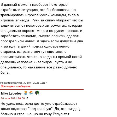
В данный момент наоборот некоторые
отработали ситуацию, что бы безнаказанно
травмировать игроков чужой команды, типа в
игровом эпизоде. Руки за спину убирают что бы
защититься от некоторых хитрожопых, которые
специально норовят мячом по рукам попасть и
заработать пенальти, вместо попытки сделать
прострел или навес. А здесь если допустим два
игра идут в дикий подкат одновременно,
стараясь выгрызть мяч тут еще можно
рассматривать что-то, а когда ты прямой ногой
делаешь человека инвалидом, пусть и не
специально, то наказание все равно должно
быть.
Редактировалось 30 июн 2021 11:17
Последнее сообщение
Mike Lebedev
-
30 июн 2021 10:56
Не удивлюсь, если где-то уже отрабатывают
такие подставы "под красную". Да, это пиздец
больно и страшно, но на кону Результат