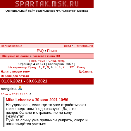
Официальный сайт болельщиков ФК "Спартак" Москва
Полная версия
Вход
•
Регистрация
FAQ
•
Поиск
Общение на сайте
Гостевая книга ВВ
»
Пред. тема
|
След. тема
Страница
4
из
121
[ Сообщений: 6025 ]
На страницу
Пред.
1
,
2
,
3
,
4
,
5
,
6
,
7
...
121
След.
Начать новую тему
Добавить
Версия для печати
01.06.2021 - 30.06.2021
sengoku
-
30 июн 2021 11:15
Mike Lebedev » 30 июн 2021 10:56
Не удивлюсь, если где-то уже отрабатывают
такие подставы "под красную". Да, это
пиздец больно и страшно, но на кону
Результат
Руки за спину уже привыкли убирать, скоро и
ноги придётся учиться