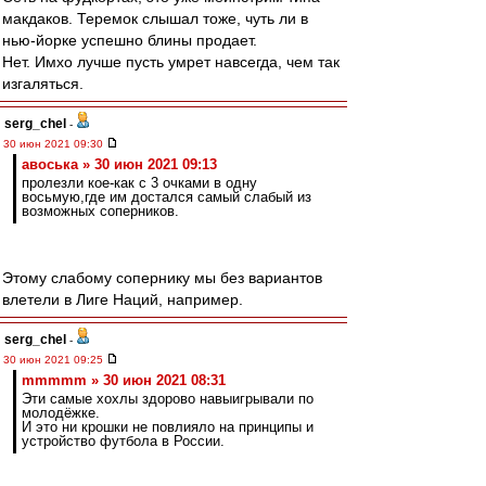
макдаков. Теремок слышал тоже, чуть ли в
нью-йорке успешно блины продает.
Нет. Имхо лучше пусть умрет навсегда, чем так
изгаляться.
serg_chel
-
30 июн 2021 09:30
авоська » 30 июн 2021 09:13
пролезли кое-как с 3 очками в одну
восьмую,где им достался самый слабый из
возможных соперников.
Этому слабому сопернику мы без вариантов
влетели в Лиге Наций, например.
serg_chel
-
30 июн 2021 09:25
mmmmm » 30 июн 2021 08:31
Эти самые хохлы здорово навыигрывали по
молодёжке.
И это ни крошки не повлияло на принципы и
устройство футбола в России.