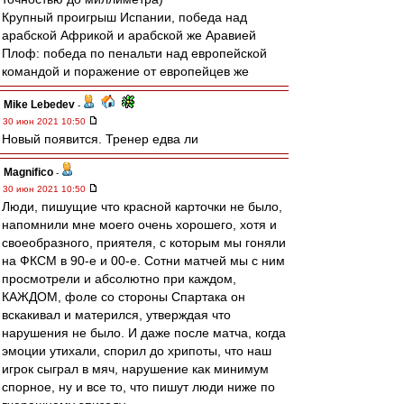
Крупный проигрыш Испании, победа над
арабской Африкой и арабской же Аравией
Плоф: победа по пенальти над европейской
командой и поражение от европейцев же
Mike Lebedev
-
30 июн 2021 10:50
Новый появится. Тренер едва ли
Magnifico
-
30 июн 2021 10:50
Люди, пишущие что красной карточки не было,
напомнили мне моего очень хорошего, хотя и
своеобразного, приятеля, с которым мы гоняли
на ФКСМ в 90-е и 00-е. Сотни матчей мы с ним
просмотрели и абсолютно при каждом,
КАЖДОМ, фоле со стороны Спартака он
вскакивал и матерился, утверждая что
нарушения не было. И даже после матча, когда
эмоции утихали, спорил до хрипоты, что наш
игрок сыграл в мяч, нарушение как минимум
спорное, ну и все то, что пишут люди ниже по