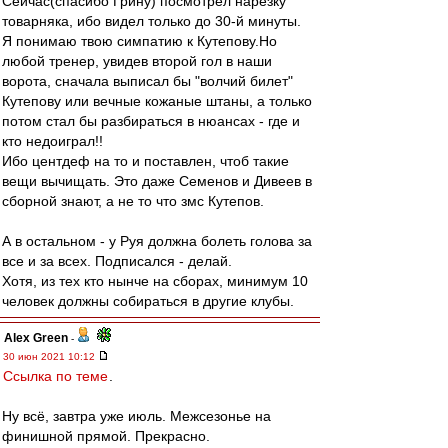
Сейчас(спасибо Грину) посмотрел нарезку
товарняка, ибо видел только до 30-й минуты.
Я понимаю твою симпатию к Кутепову.Но
любой тренер, увидев второй гол в наши
ворота, сначала выписал бы "волчий билет"
Кутепову или вечные кожаные штаны, а только
потом стал бы разбираться в нюансах - где и
кто недоиграл!!
Ибо центдеф на то и поставлен, чтоб такие
вещи вычищать. Это даже Семенов и Дивеев в
сборной знают, а не то что змс Кутепов.
А в остальном - у Руя должна болеть голова за
все и за всех. Подписался - делай.
Хотя, из тех кто нынче на сборах, минимум 10
человек должны собираться в другие клубы.
Alex Green
-
30 июн 2021 10:12
Ссылка по теме
.
Ну всё, завтра уже июль. Межсезонье на
финишной прямой. Прекрасно.