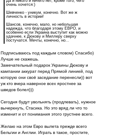
Да и никого и ничего нет, кроме того, чего
очень хочется:)
Шевченко - уникум, конечно. Вот же ж
личность в истории!
Шансов, конечно, мало, но небольшая
надежда, что благодаря этому ЕВРО, и
особенно если Украина выступит как можно
удачнее, к Дюкову и Миллеру сверху
постучатся. Мечты, конечно, но...
Подписываюсь под каждым словом) Спасибо)
Лучше не скажешь.
Замечательный подарок Украины Дюкову и
кампании аккурат перед Прямой линией, под
которую они своё заседание перенесли)) вот
уж кто вчера наверное всех яростнее за
шведов болел)))
Сегодня будут увольнять (продлевать), нужное
вычеркнуть, Стасика. Но это вряд ли что то
изменит и от понимания этого грустнее всего.
Желаю на этом Евро вылета прежде всего
Бельгии и Англии. Играть в такое, простите,