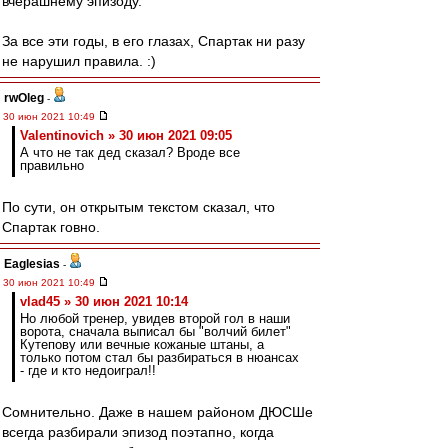
вчерашнему эпизоду.
За все эти годы, в его глазах, Спартак ни разу
не нарушил правила. :)
rwOleg
-
30 июн 2021 10:49
Valentinovich » 30 июн 2021 09:05
А что не так дед сказал? Вроде все
правильно
По сути, он открытым текстом сказал, что
Спартак говно.
Eaglesias
-
30 июн 2021 10:49
vlad45 » 30 июн 2021 10:14
Но любой тренер, увидев второй гол в наши
ворота, сначала выписал бы "волчий билет"
Кутепову или вечные кожаные штаны, а
только потом стал бы разбираться в нюансах
- где и кто недоиграл!!
Сомнительно. Даже в нашем районом ДЮСШе
всегда разбирали эпизод поэтапно, когда