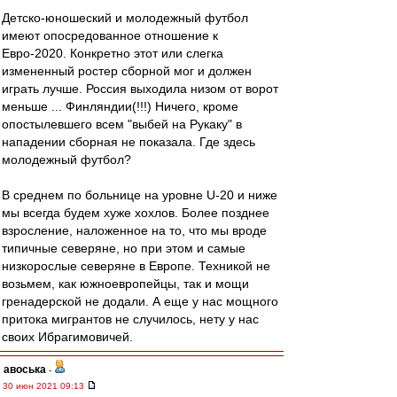
Детско-юношеский и молодежный футбол
имеют опосредованное отношение к
Евро-2020. Конкретно этот или слегка
измененный ростер сборной мог и должен
играть лучше. Россия выходила низом от ворот
меньше ... Финляндии(!!!) Ничего, кроме
опостылевшего всем "выбей на Рукаку" в
нападении сборная не показала. Где здесь
молодежный футбол?
В среднем по больнице на уровне U-20 и ниже
мы всегда будем хуже хохлов. Более позднее
взросление, наложенное на то, что мы вроде
типичные северяне, но при этом и самые
низкорослые северяне в Европе. Техникой не
возьмем, как южноевропейцы, так и мощи
гренадерской не додали. А еще у нас мощного
притока мигрантов не случилось, нету у нас
своих Ибрагимовичей.
авоська
-
30 июн 2021 09:13