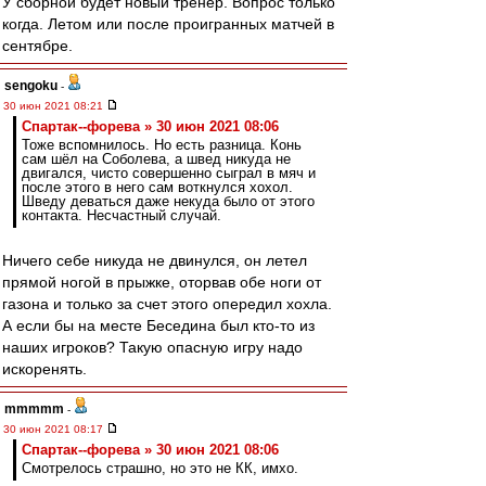
У сборной будет новый тренер. Вопрос только
когда. Летом или после проигранных матчей в
сентябре.
sengoku
-
30 июн 2021 08:21
Cпартак--форева » 30 июн 2021 08:06
Тоже вспомнилось. Но есть разница. Конь
сам шёл на Соболева, а швед никуда не
двигался, чисто совершенно сыграл в мяч и
после этого в него сам воткнулся хохол.
Шведу деваться даже некуда было от этого
контакта. Несчастный случай.
Ничего себе никуда не двинулся, он летел
прямой ногой в прыжке, оторвав обе ноги от
газона и только за счет этого опередил хохла.
А если бы на месте Беседина был кто-то из
наших игроков? Такую опасную игру надо
искоренять.
mmmmm
-
30 июн 2021 08:17
Cпартак--форева » 30 июн 2021 08:06
Смотрелось страшно, но это не КК, имхо.