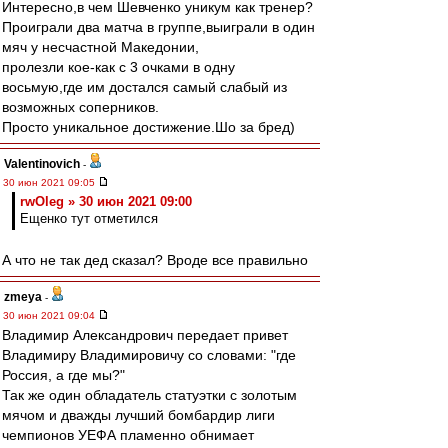
Интересно,в чем Шевченко уникум как тренер?
Проиграли два матча в группе,выиграли в один
мяч у несчастной Македонии,
пролезли кое-как с 3 очками в одну
восьмую,где им достался самый слабый из
возможных соперников.
Просто уникальное достижение.Шо за бред)
Valentinovich
-
30 июн 2021 09:05
rwOleg » 30 июн 2021 09:00
Ещенко тут отметился
А что не так дед сказал? Вроде все правильно
zmeya
-
30 июн 2021 09:04
Владимир Александрович передает привет
Владимиру Владимировичу со словами: "где
Россия, а где мы?"
Так же один обладатель статуэтки с золотым
мячом и дважды лучший бомбардир лиги
чемпионов УЕФА пламенно обнимает