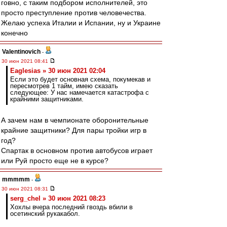
говно, с таким подбором исполнителей, это
просто преступление против человечества.
Желаю успеха Италии и Испании, ну и Украине
конечно
Valentinovich
-
30 июн 2021 08:41
Eaglesias » 30 июн 2021 02:04
Если это будет основная схема, покумекав и
пересмотрев 1 тайм, имею сказать
следующее: У нас намечается катастрофа с
крайними защитниками.
А зачем нам в чемпионате оборонительные
крайние защитники? Для пары тройки игр в
год?
Спартак в основном против автобусов играет
или Руй просто еще не в курсе?
mmmmm
-
30 июн 2021 08:31
serg_chel » 30 июн 2021 08:23
Хохлы вчера последний гвоздь вбили в
осетинский рукакабол.