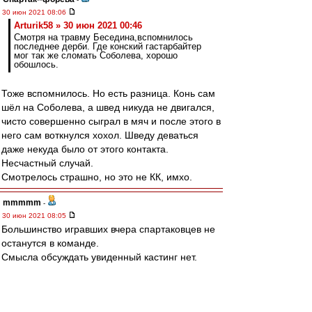
30 июн 2021 08:06
Arturik58 » 30 июн 2021 00:46
Смотря на травму Беседина,вспомнилось
последнее дерби. Где конский гастарбайтер
мог так же сломать Соболева, хорошо
обошлось.
Тоже вспомнилось. Но есть разница. Конь сам
шёл на Соболева, а швед никуда не двигался,
чисто совершенно сыграл в мяч и после этого в
него сам воткнулся хохол. Шведу деваться
даже некуда было от этого контакта.
Несчастный случай.
Смотрелось страшно, но это не КК, имхо.
mmmmm
-
30 июн 2021 08:05
Большинство игравших вчера спартаковцев не
останутся в команде.
Смысла обсуждать увиденный кастинг нет.
Есть новый тренер, который будет строить игру
ЗАНОВО.