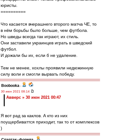
юристы.
==========
Что касается вчерашнего второго матча ЧЕ, то
в нём борьбы было больше, чем футбола.
Но шведы всегда так играют, их стиль.
Они заставили украинцев играть в шведский
футбол.
И дожали бы их, если б не удаление.
Тем не менее, хохлы проявили недюжинную
силу воли и смогли вырвать победу.
Boobooka
-
30 июн 2021 08:14
Авверс » 30 июн 2021 00:47
Я вот рад за каклов. А кто из них
поущербиваттся приходит, так то от комплексов
)
Cпартак--форева
-