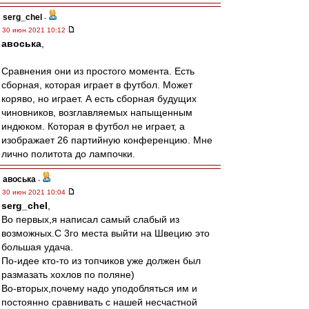
serg_chel
-
30 июн 2021 10:12
авоська
,
Сравнения они из простого момента. Есть
сборная, которая играет в футбол. Может
коряво, но играет. А есть сборная будущих
чиновников, возглавляемых напыщенным
индюком. Которая в футбол не играет, а
изображает 26 партийную конференцию. Мне
лично политота до лампочки.
авоська
-
30 июн 2021 10:04
serg_chel
,
Во первых,я написал самый слабый из
возможных.С 3го места выйти на Швецию это
большая удача.
По-идее кто-то из топчиков уже должен был
размазать хохлов по поляне)
Во-вторых,почему надо уподобляться им и
постоянно сравнивать с нашей несчастной