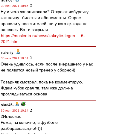
suslov
-
30 июн 2021 10:46
Ну и чего запаниковали? Откроют чебуречку
как начнут билеты и абонементы. Опрос
провели у посетителей, ни у кого qr-кода не
нашлось. Вот и закрыли.
https://moslenta.ru/news/zakrytie-legen ... 6-
2021.htm
naivniy
-
30 июн 2021 10:31
Очень удивлюсь, если после вчерашнего у нас
не появится новый тренер у сборной)
Товарняк смотрел, пока не комментирую.
Ждем кубок срач тв, там уже должна
проглядываться основа
vlad45
-
30 июн 2021 10:14
2Иглесиас
Рома, ты конечно, в футболе
разбираешься,но!-)))