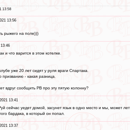
1 13:58
021 13:56
ь рыжего на поле)))
 13:46
к и что варится в этом котелке.
 клубе уже 20 лет сидят у руля враги Спартака.
о призванию - какая разница.
ет вдруг сообщить РВ про эту пятую колонну?
2021 13:41
Руй сейчас уедет домой, засунет язык в одно место и мы, может лет
ого бардака, в который он попал.
2021 13:37