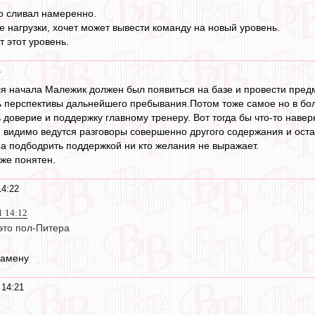
о сливал намеренно.
е нагрузки, хочет может вывести команду на новый уровень.
т этот уровень.
4
ля начала Малежик должен был появиться на базе и провести пред
ь перспективы дальнейшего пребывания.Потом тоже самое но в бо
ь доверие и поддержку главному тренеру. Вот тогда бы что-то наве
и видимо ведутся разговоры совершенно другого содержания и остан
ра подбодрить поддержкой ни кто желания не выражает.
оже понятен.
14:22
1 14:12
это пол-Питера
замену
 14:21