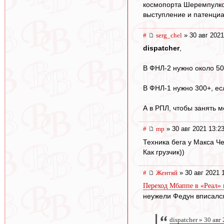
космопорта Шеремпулко
выступление и патенциа
#
serg_chel
» 30 авг 2021
dispatcher
,
В ФНЛ-2 нужно около 50
В ФНЛ-1 нужно 300+, ес
А в РПЛ, чтобы занять 
#
mp
» 30 авг 2021 13:2
Техника бега у Макса Ч
Как грузчик))
#
Жентяй
» 30 авг 2021 
Переход Мбаппе в «Реал» 
неужели Федун вписалс
dispatcher » 30 авг