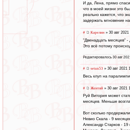
И да, Лена, прямо спаси
что в моей жизни это бы
реально кажется, что з
задержать мгновение на
#
Карелин
» 30 авг 2021
"Двенадцать месяцев" -
Это всё потому происход
Редактировалось 30 авг 202
#
setun53
» 30 авг 2021 
Весь клуп на паралимпи
#
Жентяй
» 30 авг 2021 
Руй Витория может стат
месяцев. Меньше возгла
Вот сколько продержали
Невио Скала - 9 месяце
Александр Старков - 19