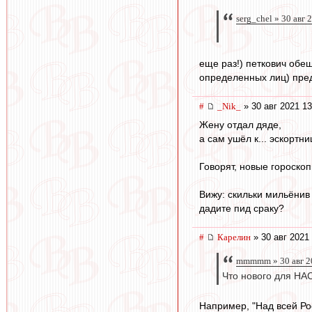
serg_chel » 30 авг 
еще раз!) петкович обещ
определенных лиц) пред
#
_Nik_
» 30 авг 2021 13
Жену отдал дяде,
а сам ушёл к... эскортни
Говорят, новые гороско
Вижу: скильки мильёнив
дадите пид сраку?
#
Карелин
» 30 авг 2021
mmmmm » 30 авг 2
Что нового для НА
Например, "Над всей Ро