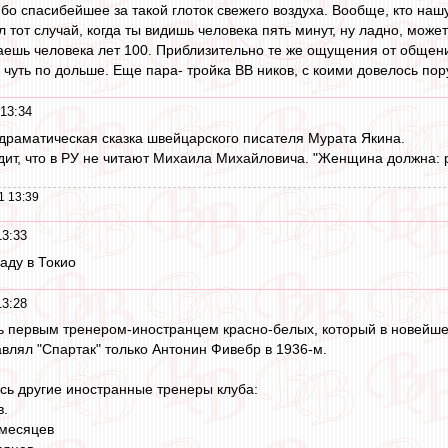
бо спасибейшее за такой глоток свежего воздуха. Вообще, кто нашу 
л тот случай, когда ты видишь человека пять минут, ну ладно, может
наешь человека лет 100. Приблизительно те же ощущения от общен
 чуть по дольше. Еще пара- тройка ВВ ников, с коими довелось по
 13:34
 драматическая сказка швейцарского писателя Мурата Якина.
ит, что в РУ не читают Михаила Михайловича. "Женщина должна: раз
1 13:39
13:33
аду в Токио
13:28
ь первым тренером-иностранцем красно-белых, который в новейше
влял "Спартак" только Антонин Фивебр в 1936-м.
сь другие иностранные тренеры клуба:
в.
 месяцев