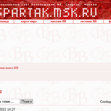
оманда
карта мира
магазин ВВ
гостевая ВВ
ф
вая книга ВВ
21
Сообще
2021 14:27