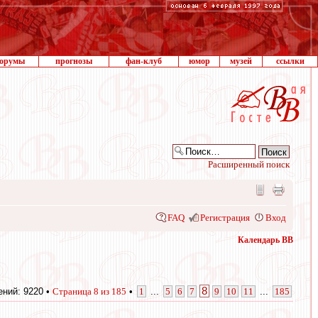
орумы
прогнозы
фан-клуб
юмор
музей
ссылки
Расширенный поиск
FAQ
Регистрация
Вход
Календарь ВВ
8
ний: 9220 •
Страница
8
из
185
•
1
...
5
6
7
9
10
11
...
185