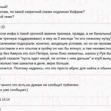
нный!
нтам, по какой секретной схеме подписан Кофрие?
той теме?
4:12
если инфа о такой срочной замене тренера, правда, а не банальный
ом тренера поддерживают, а ему за 3 месяца "по его нежному нутру
силением подосрали, конечно, входящие условия, но он не произво
оставом и его опытом в тройку он нас бы втянул, а там неизвестн
ер без Азмуна это пол-Питера, кони-Локо невнятны, шансы у Руя бы
игрой сказали "пусть идет нахуй, не хотим с ним дальше" и клуб вын
сколько там шакалов в деле, верю больше.
хочется. Поэтому надеюсь, что это просто вброс для хайпа и обыч
0
 много что есть,но думаю не сообщит публично.
ах уже сообщает.)
1 14:14
3