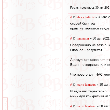
Редактировалось 30 авг 202
#
alek.vladimir
» 30 авг 2
скорей бы игра
прям не терпится увидет
#
mmmmm
» 30 авг 2021
Совершенно не важно, ка
Главное - результат.
А результат таков, что в
Враги по заданию или п
Что нового для НАС мож
#
mario lemieux
» 30 авг 
И ведь что характерно, 
минимум конкретики из т
#
mario lemieux
» 30 авг 