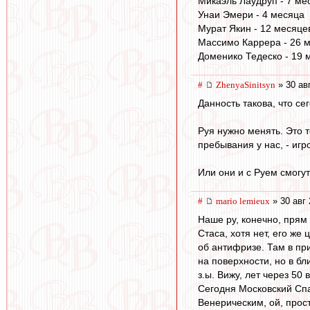
Микаэль Лаудруп - 7 ме
Унаи Эмери - 4 месяца
Мурат Якин - 12 месяце
Массимо Каррера - 26 
Доменико Тедеско - 19 
#
ZhenyaSinitsyn
» 30 ав
Данность такова, что се
Руя нужно менять. Это т
пребывания у нас, - иг
Или они и с Руем смогут
#
mario lemieux
» 30 авг 
Наше ру, конечно, прям
Стаса, хотя нет, его же 
об антифризе. Там в пр
на поверхности, но в бл
з.ы. Вижу, лет через 50 
Сегодня Московский Спа
Венерическим, ой, прос