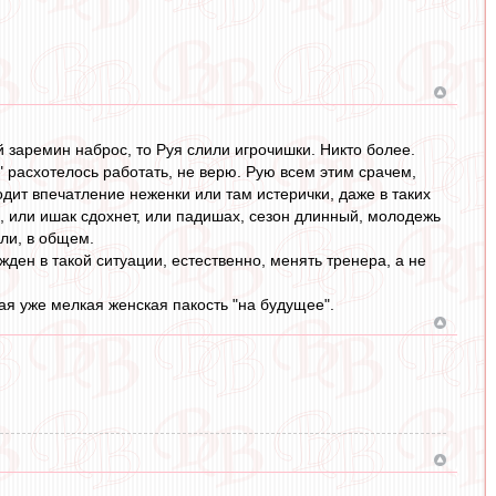
 заремин наброс, то Руя слили игрочишки. Никто более.
" расхотелось работать, не верю. Рую всем этим срачем,
дит впечатление неженки или там истерички, даже в таких
о, или ишак сдохнет, или падишах, сезон длинный, молодежь
ли, в общем.
ужден в такой ситуации, естественно, менять тренера, а не
ная уже мелкая женская пакость "на будущее".