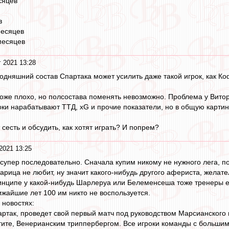
сяцев
в
месяцев
месяцев
г 2021 13:28
годняшний состав Спартака может усилить даже такой игрок, как Ко
оже плохо, но полсостава поменять невозможно. Проблема у Витори
роки нарабатывают ТТД, xG и прочие показатели, но в общую картин
 сесть и обсудить, как хотят играть? И попрем?
2021 13:25
 супер последовательно. Сначала купим никому не нужного лега, по
царица не любит, ну значит какого-нибудь другого афериста, желател
инципе у какой-нибудь Шарлеруа или Белеменсеша тоже тренеры е
ижайшие лет 100 им никто не воспользуется.
в новостях:
ртак, проведет свой первый матч под руководством Марсианского 
тите, Венерианским триппербергом. Все игроки команды с большим