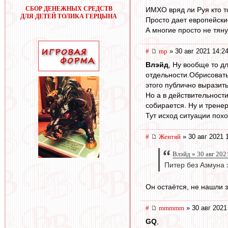
СБОР ДЕНЕЖНЫХ СРЕДСТВ
ИМХО вряд ли Руя кто т
ДЛЯ ДЕТЕЙ ТОЛИКА ГЕРЦЫНА
Просто дает европейски
А многие просто не тяну
#
mp
» 30 авг 2021 14:2
Влэйд
, Ну вообще то д
отдельности.Обрисоват
этого публично выразит
Но а в действительност
собирается. Ну и трене
Тут исход ситуации пох
#
Жентяй
» 30 авг 2021 
Влэйд » 30 авг 202
Питер без Азмуна 
Он остаётся, не нашли 
#
mmmmm
» 30 авг 2021
GQ
,