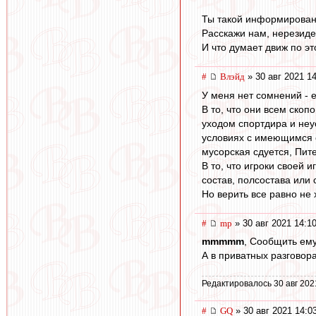
Ты такой информирова
Расскажи нам, нерезиде
И что думает движ по э
#
Влэйд
» 30 авг 2021 1
У меня нет сомнений - 
В то, что они всем скоп
уходом спортдира и неу
условиях с имеющимся с
мусорская сдуется, Пит
В то, что игроки своей 
состав, полсостава или 
Но верить все равно не 
#
mp
» 30 авг 2021 14:1
mmmmm
, Сообщить ему
А в приватных разговор
Редактировалось 30 авг 202
#
GQ
» 30 авг 2021 14:0