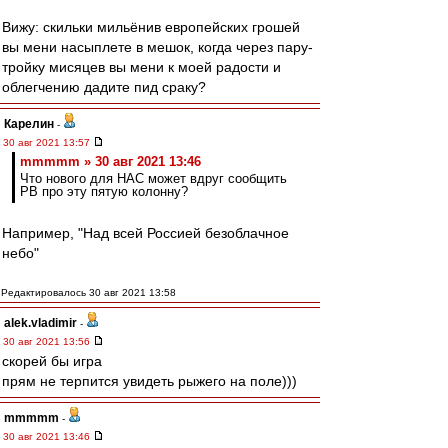
Вижу: скильки мильёнив европейских грошей
вы мени насыплете в мешок, когда через пару-
тройку мисяцев вы мени к моей радости и
облегчению дадите пид сраку?
Карелин
-
30 авг 2021 13:57
mmmmm » 30 авг 2021 13:46
Что нового для НАС может вдруг сообщить
РВ про эту пятую колонну?
Например, "Над всей Россией безоблачное
небо"
Редактировалось 30 авг 2021 13:58
alek.vladimir
-
30 авг 2021 13:56
скорей бы игра
прям не терпится увидеть рыжего на поле)))
mmmmm
-
30 авг 2021 13:46