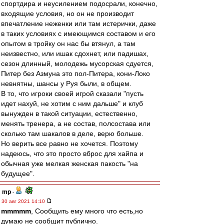
спортдира и неусилением подосрали, конечно,
входящие условия, но он не производит
впечатление неженки или там истерички, даже
в таких условиях с имеющимся составом и его
опытом в тройку он нас бы втянул, а там
неизвестно, или ишак сдохнет, или падишах,
сезон длинный, молодежь мусорская сдуется,
Питер без Азмуна это пол-Питера, кони-Локо
невнятны, шансы у Руя были, в общем.
В то, что игроки своей игрой сказали "пусть
идет нахуй, не хотим с ним дальше" и клуб
вынужден в такой ситуации, естественно,
менять тренера, а не состав, полсостава или
сколько там шакалов в деле, верю больше.
Но верить все равно не хочется. Поэтому
надеюсь, что это просто вброс для хайпа и
обычная уже мелкая женская пакость "на
будущее".
mp
-
30 авг 2021 14:10
mmmmm
, Сообщить ему много что есть,но
думаю не сообщит публично.