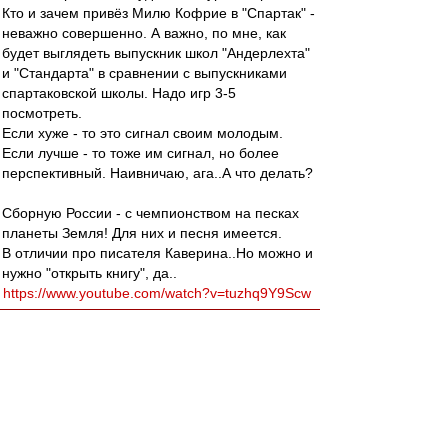
Кто и зачем привёз Милю Кофрие в "Спартак" -
неважно совершенно. А важно, по мне, как
будет выглядеть выпускник школ "Андерлехта"
и "Стандарта" в сравнении с выпускниками
спартаковской школы. Надо игр 3-5
посмотреть.
Если хуже - то это сигнал своим молодым.
Если лучше - то тоже им сигнал, но более
перспективный. Наивничаю, ага..А что делать?
Сборную России - с чемпионством на песках
планеты Земля! Для них и песня имеется.
В отличии про писателя Каверина..Но можно и
нужно "открыть книгу", да..
https://www.youtube.com/watch?v=tuzhq9Y9Scw
RoughBoy
-
30 авг 2021 12:09
Петкович дружил со своей газонокосилкой.
Valentinovich
-
30 авг 2021 12:06
Ценитель » 30 авг 2021 11:45