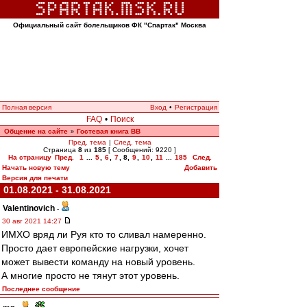
Официальный сайт болельщиков ФК "Спартак" Москва
Полная версия
Вход
•
Регистрация
FAQ
•
Поиск
Общение на сайте
Гостевая книга ВВ
»
Пред. тема
|
След. тема
Страница
8
из
185
[ Сообщений: 9220 ]
На страницу
Пред.
1
...
5
,
6
,
7
,
8
,
9
,
10
,
11
...
185
След.
Начать новую тему
Добавить
Версия для печати
01.08.2021 - 31.08.2021
Valentinovich
-
30 авг 2021 14:27
ИМХО вряд ли Руя кто то сливал намеренно.
Просто дает европейские нагрузки, хочет
может вывести команду на новый уровень.
А многие просто не тянут этот уровень.
Последнее сообщение