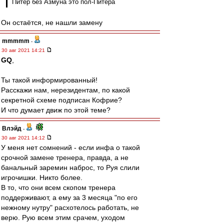
Питер без Азмуна это пол-Питера
Он остаётся, не нашли замену
mmmmm
-
30 авг 2021 14:21
GQ
,
Ты такой информированный!
Расскажи нам, нерезидентам, по какой
секретной схеме подписан Кофрие?
И что думает движ по этой теме?
Влэйд
-
30 авг 2021 14:12
У меня нет сомнений - если инфа о такой
срочной замене тренера, правда, а не
банальный заремин наброс, то Руя слили
игрочишки. Никто более.
В то, что они всем скопом тренера
поддерживают, а ему за 3 месяца "по его
нежному нутру" расхотелось работать, не
верю. Рую всем этим срачем, уходом