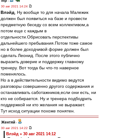
mp
-
30 авг 2021 14:24
Влэйд
, Ну вообще то для начала Малежик
должен был появиться на базе и провести
предметную беседу со всем коллективом,а
потом еще с каждым в
отдельности.Обрисовать перспективы
дальнейшего пребывания.Потом тоже самое
но в более доходчивой форме должен был
сделать Леонид. После этого публично
выразить доверие и поддержку главному
тренеру. Вот тогда бы что-то наверное
поменялось.
Но а в действительности видимо ведутся
разговоры совершенно другого содержания и
останавливать саботажников,если они есть, ни
кто не собирается. Ну и тренера подбодрить
поддержкой ни кто желания не выражает.
Тут исход ситуации похоже понятен.
Жентяй
-
30 авг 2021 14:22
Влэйд » 30 авг 2021 14:12