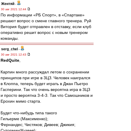
Жентяй
-
30 авг 2021 12:44
По информации «РБ Спорт», в «Спартаке»
решают вопрос о смене главного тренера. Руй
Витория будет отправлен в отставку, если клуб
оперативно решит вопрос с новым тренером
команды.
serg_chel
-
30 авг 2021 12:43
RedQuite
,
Карпин много рассуждал летом о сохранении
принципов при игре в 3ЦЗ. Человек наигрался
в Клоппа, теперь будет играть в Джан Пьетро
Гасперини. Так что очень вероятна игра в 3ЦЗ
и просто вероятна 3-4-3. Так что Самошников и
Ерохин мимо старта.
Будет что-нибудь типа такого
Гильерме (Максименко);
Фернандес; Чистяков; Дивеев; Джикия;
Сутормин(Кузяев);