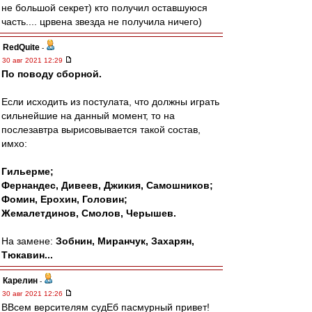
не большой секрет) кто получил оставшуюся
часть.... црвена звезда не получила ничего)
RedQuite
-
30 авг 2021 12:29
По поводу сборной.
Если исходить из постулата, что должны играть
сильнейшие на данный момент, то на
послезавтра вырисовывается такой состав,
имхо:
Гильерме;
Фернандес, Дивеев, Джикия, Самошников;
Фомин, Ерохин, Головин;
Жемалетдинов, Смолов, Черышев.
На замене:
Зобнин, Миранчук, Захарян,
Тюкавин...
Карелин
-
30 авг 2021 12:26
ВВсем версителям судЕб пасмурный привет!