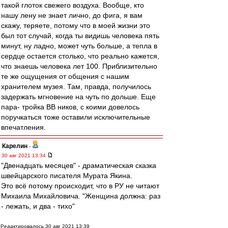
такой глоток свежего воздуха. Вообще, кто
нашу лену не знает лично, до фига, я вам
скажу, теряете, потому что в моей жизни это
был тот случай, когда ты видишь человека пять
минут, ну ладно, может чуть больше, а тепла в
сердце остается столько, что реально кажется,
что знаешь человека лет 100. Приблизительно
те же ощущения от общения с нашим
хранителем музея. Там, правда, получилось
задержать мгновение на чуть по дольше. Еще
пара- тройка ВВ ников, с коими довелось
поручкаться тоже оставили исключительные
впечатления.
Карелин
-
30 авг 2021 13:34
"Двенадцать месяцев" - драматическая сказка
швейцарского писателя Мурата Якина.
Это всё потому происходит, что в РУ не читают
Михаила Михайловича. "Женщина должна: раз
- лежать, и два - тихо"
Редактировалось 30 авг 2021 13:39