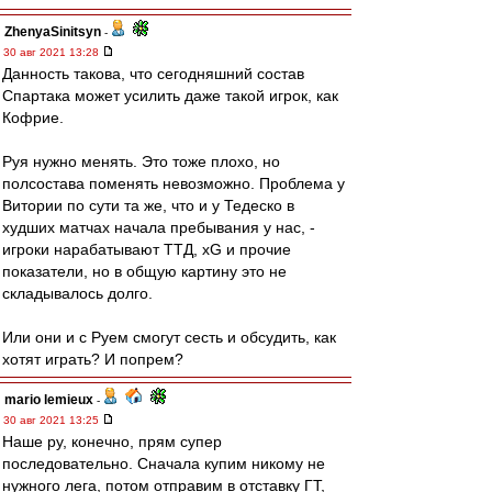
ZhenyaSinitsyn
-
30 авг 2021 13:28
Данность такова, что сегодняшний состав
Спартака может усилить даже такой игрок, как
Кофрие.
Руя нужно менять. Это тоже плохо, но
полсостава поменять невозможно. Проблема у
Витории по сути та же, что и у Тедеско в
худших матчах начала пребывания у нас, -
игроки нарабатывают ТТД, xG и прочие
показатели, но в общую картину это не
складывалось долго.
Или они и с Руем смогут сесть и обсудить, как
хотят играть? И попрем?
mario lemieux
-
30 авг 2021 13:25
Наше ру, конечно, прям супер
последовательно. Сначала купим никому не
нужного лега, потом отправим в отставку ГТ,