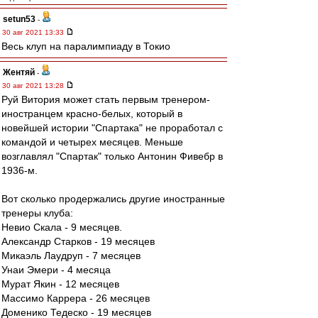
setun53
-
30 авг 2021 13:33
Весь клуп на паралимпиаду в Токио
Жентяй
-
30 авг 2021 13:28
Руй Витория может стать первым тренером-
иностранцем красно-белых, который в
новейшей истории "Спартака" не проработал с
командой и четырех месяцев. Меньше
возглавлял "Спартак" только Антонин Фивебр в
1936-м.
Вот сколько продержались другие иностранные
тренеры клуба:
Невио Скала - 9 месяцев.
Александр Старков - 19 месяцев
Микаэль Лаудруп - 7 месяцев
Унаи Эмери - 4 месяца
Мурат Якин - 12 месяцев
Массимо Каррера - 26 месяцев
Доменико Тедеско - 19 месяцев