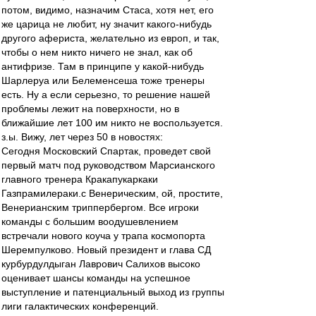
потом, видимо, назначим Стаса, хотя нет, его
же царица не любит, ну значит какого-нибудь
другого афериста, желательно из европ, и так,
чтобы о нем никто ничего не знал, как об
антифризе. Там в принципе у какой-нибудь
Шарлеруа или Белеменсеша тоже тренеры
есть. Ну а если серьезно, то решение нашей
проблемы лежит на поверхности, но в
ближайшие лет 100 им никто не воспользуется.
з.ы. Вижу, лет через 50 в новостях:
Сегодня Московский Спартак, проведет свой
первый матч под руководством Марсианского
главного тренера Кракапукаркаки
Газпрамилераки.с Венерическим, ой, простите,
Венерианским триппербергом. Все игроки
команды с большим воодушевлением
встречали нового коуча у трапа космопорта
Шеремпулково. Новый президент и глава СД
курбурдулдыган Лаврович Салихов высоко
оценивает шансы команды на успешное
выступление и патенциальный выход из группы
лиги галактических конференций.