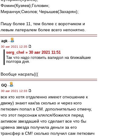
Фомин(Кузяев);Головин;
Миранчук;Смолов; Черышев(Захарян);
Пишу более 11, тем более с воротчиком и
левым латералем более всего непонятно.
agk
-
30 авг 2021 12:35
serg_chel » 30 авг 2021 11:51
Так что надо готовить валидол на ближайшие
полтора дня.
Вообще насрать(((
GQ
-
30 авг 2021 12:33
все кто хотя отдаленно имеют отношение к
движу) знают как/за сколько и через кого
петкович попал в СМ. дополнительно отмечу,
что этот персонаж клялся/божился перед
активом звездашей что сделает все что бы
црвена звезда получила деньги за его
трансфер в СМ! сколько получил сам петкович