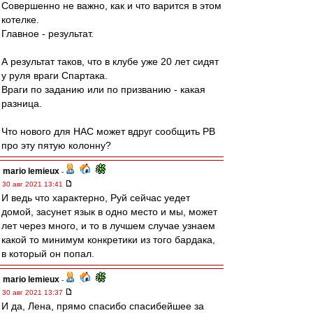
Совершенно не важно, как и что варится в этом
котелке.
Главное - результат.
А результат таков, что в клубе уже 20 лет сидят
у руля враги Спартака.
Враги по заданию или по призванию - какая
разница.
Что нового для НАС может вдруг сообщить РВ
про эту пятую колонну?
mario lemieux
-
30 авг 2021 13:41
И ведь что характерно, Руй сейчас уедет
домой, засунет язык в одно место и мы, может
лет через много, и то в лучшем случае узнаем
какой то минимум конкретики из того бардака,
в который он попал.
mario lemieux
-
30 авг 2021 13:37
И да, Лена, прямо спасибо спасибейшее за