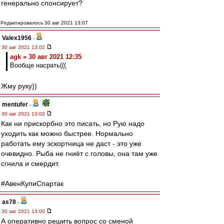
генерально спонсирует?
Редактировалось 30 авг 2021 13:07
Valex1956
-
30 авг 2021 13:02
agk » 30 авг 2021 12:35
Вообще насрать(((
Жму руку))
mentufer
-
30 авг 2021 13:02
Как ни прискорбно это писать, но Рую надо
уходить как можно быстрее. Нормально
работать ему эскортница не даст - это уже
очевидно. Рыба не гниёт с головы, она там уже
сгнила и смердит.
#АвенКупиСпартак
as78
-
30 авг 2021 13:00
А оперативно решить вопрос со сменой