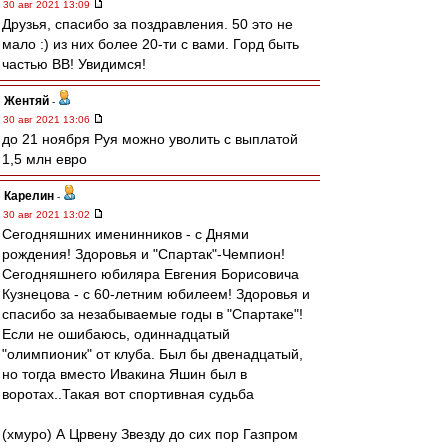
30 авг 2021 13:09
Друзья, спасибо за поздравления. 50 это не
мало :) из них более 20-ти с вами. Горд быть
частью ВВ! Увидимся!
Жентяй
-
30 авг 2021 13:06
до 21 ноября Руя можно уволить с выплатой
1,5 млн евро
Карелин
-
30 авг 2021 13:02
Сегодняшних именинников - с Днями
рождения! Здоровья и "Спартак"-Чемпион!
Сегодняшнего юбиляра Евгения Борисовича
Кузнецова - с 60-летним юбилеем! Здоровья и
спасибо за незабываемые годы в "Спартаке"!
Если не ошибаюсь, одиннадцатый
"олимпионик" от клуба. Был бы двенадцатый,
но тогда вместо Ивакина Яшин был в
воротах..Такая вот спортивная судьба
(хмуро) А Црвену Звезду до сих пор Газпром