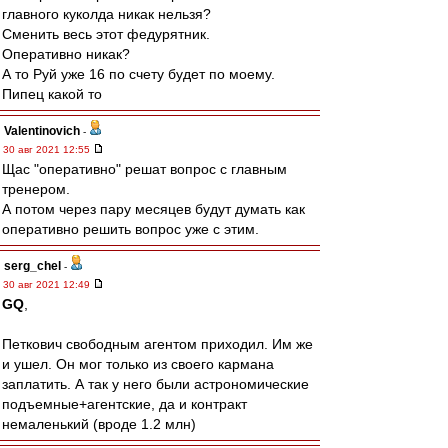
главного куколда никак нельзя?
Сменить весь этот федурятник.
Оперативно никак?
А то Руй уже 16 по счету будет по моему.
Пипец какой то
Valentinovich
-
30 авг 2021 12:55
Щас "оперативно" решат вопрос с главным
тренером.
А потом через пару месяцев будут думать как
оперативно решить вопрос уже с этим.
serg_chel
-
30 авг 2021 12:49
GQ
,
Петкович свободным агентом приходил. Им же
и ушел. Он мог только из своего кармана
заплатить. А так у него были астрономические
подъемные+агентские, да и контракт
немаленький (вроде 1.2 млн)