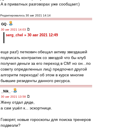
А в приватных разговорах уже сообщает.)
Редактировалось 30 авг 2021 14:14
GQ
-
30 авг 2021 14:03
serg_chel » 30 авг 2021 12:49
еще раз!) петкович обещал активу звездашей
подписать контрактик со звездой что бы клуб
получил деньги за его переход в СМ! но он...по
совету определенных лиц) предпочел другой
алгоритм перехода! об этом в курсе многие
бывшие резиденты данного ресурса.
_Nik_
-
30 авг 2021 13:58
Жену отдал дяде,
а сам ушёл к... эскортнице.
Говорят, новые гороскопы для поиска тренеров
подвезли?