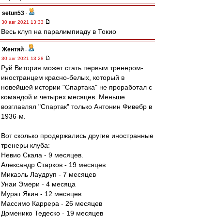
setun53
-
30 авг 2021 13:33
Весь клуп на паралимпиаду в Токио
Жентяй
-
30 авг 2021 13:28
Руй Витория может стать первым тренером-
иностранцем красно-белых, который в
новейшей истории "Спартака" не проработал с
командой и четырех месяцев. Меньше
возглавлял "Спартак" только Антонин Фивебр в
1936-м.
Вот сколько продержались другие иностранные
тренеры клуба:
Невио Скала - 9 месяцев.
Александр Старков - 19 месяцев
Микаэль Лаудруп - 7 месяцев
Унаи Эмери - 4 месяца
Мурат Якин - 12 месяцев
Массимо Каррера - 26 месяцев
Доменико Тедеско - 19 месяцев