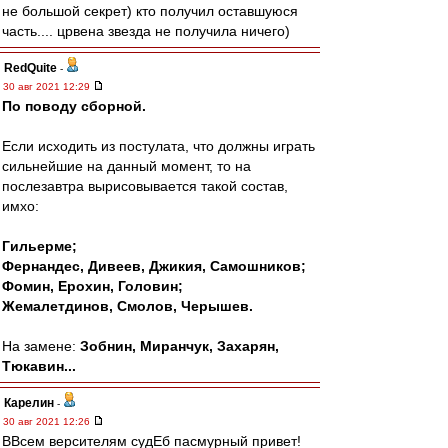
не большой секрет) кто получил оставшуюся
часть.... црвена звезда не получила ничего)
RedQuite
-
30 авг 2021 12:29
По поводу сборной.
Если исходить из постулата, что должны играть
сильнейшие на данный момент, то на
послезавтра вырисовывается такой состав,
имхо:
Гильерме;
Фернандес, Дивеев, Джикия, Самошников;
Фомин, Ерохин, Головин;
Жемалетдинов, Смолов, Черышев.
На замене:
Зобнин, Миранчук, Захарян,
Тюкавин...
Карелин
-
30 авг 2021 12:26
ВВсем версителям судЕб пасмурный привет!