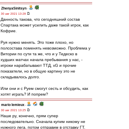
ZhenyaSinitsyn
-
30 авг 2021 13:28
Данность такова, что сегодняшний состав
Спартака может усилить даже такой игрок, как
Кофрие.
Руя нужно менять. Это тоже плохо, но
полсостава поменять невозможно. Проблема у
Витории по сути та же, что и у Тедеско в
худших матчах начала пребывания у нас, -
игроки нарабатывают ТТД, xG и прочие
показатели, но в общую картину это не
складывалось долго.
Или они и с Руем смогут сесть и обсудить, как
хотят играть? И попрем?
mario lemieux
-
30 авг 2021 13:25
Наше ру, конечно, прям супер
последовательно. Сначала купим никому не
нужного лега, потом отправим в отставку ГТ,