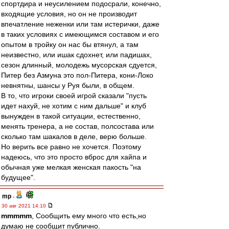
спортдира и неусилением подосрали, конечно,
входящие условия, но он не производит
впечатление неженки или там истерички, даже
в таких условиях с имеющимся составом и его
опытом в тройку он нас бы втянул, а там
неизвестно, или ишак сдохнет, или падишах,
сезон длинный, молодежь мусорская сдуется,
Питер без Азмуна это пол-Питера, кони-Локо
невнятны, шансы у Руя были, в общем.
В то, что игроки своей игрой сказали "пусть
идет нахуй, не хотим с ним дальше" и клуб
вынужден в такой ситуации, естественно,
менять тренера, а не состав, полсостава или
сколько там шакалов в деле, верю больше.
Но верить все равно не хочется. Поэтому
надеюсь, что это просто вброс для хайпа и
обычная уже мелкая женская пакость "на
будущее".
mp
-
30 авг 2021 14:10
mmmmm
, Сообщить ему много что есть,но
думаю не сообщит публично.