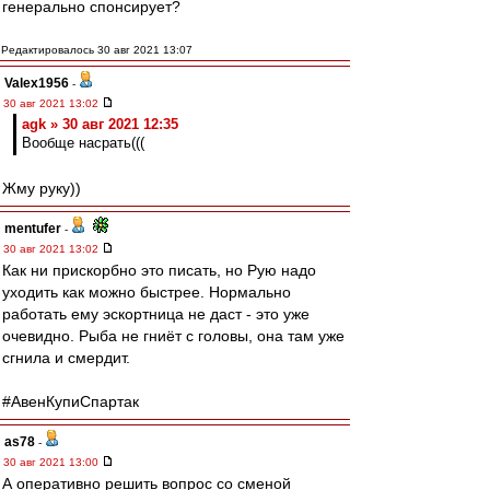
генерально спонсирует?
Редактировалось 30 авг 2021 13:07
Valex1956
-
30 авг 2021 13:02
agk » 30 авг 2021 12:35
Вообще насрать(((
Жму руку))
mentufer
-
30 авг 2021 13:02
Как ни прискорбно это писать, но Рую надо
уходить как можно быстрее. Нормально
работать ему эскортница не даст - это уже
очевидно. Рыба не гниёт с головы, она там уже
сгнила и смердит.
#АвенКупиСпартак
as78
-
30 авг 2021 13:00
А оперативно решить вопрос со сменой