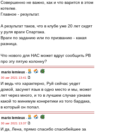
Совершенно не важно, как и что варится в этом
котелке.
Главное - результат.
А результат таков, что в клубе уже 20 лет сидят
у руля враги Спартака.
Враги по заданию или по призванию - какая
разница.
Что нового для НАС может вдруг сообщить РВ
про эту пятую колонну?
mario lemieux
-
30 авг 2021 13:41
И ведь что характерно, Руй сейчас уедет
домой, засунет язык в одно место и мы, может
лет через много, и то в лучшем случае узнаем
какой то минимум конкретики из того бардака,
в который он попал.
mario lemieux
-
30 авг 2021 13:37
И да, Лена, прямо спасибо спасибейшее за