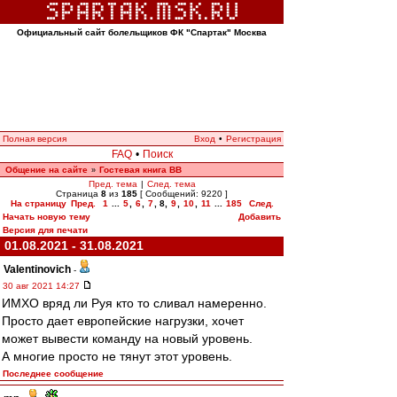
Официальный сайт болельщиков ФК "Спартак" Москва
Полная версия
Вход
•
Регистрация
FAQ
•
Поиск
Общение на сайте
Гостевая книга ВВ
»
Пред. тема
|
След. тема
Страница
8
из
185
[ Сообщений: 9220 ]
На страницу
Пред.
1
...
5
,
6
,
7
,
8
,
9
,
10
,
11
...
185
След.
Начать новую тему
Добавить
Версия для печати
01.08.2021 - 31.08.2021
Valentinovich
-
30 авг 2021 14:27
ИМХО вряд ли Руя кто то сливал намеренно.
Просто дает европейские нагрузки, хочет
может вывести команду на новый уровень.
А многие просто не тянут этот уровень.
Последнее сообщение