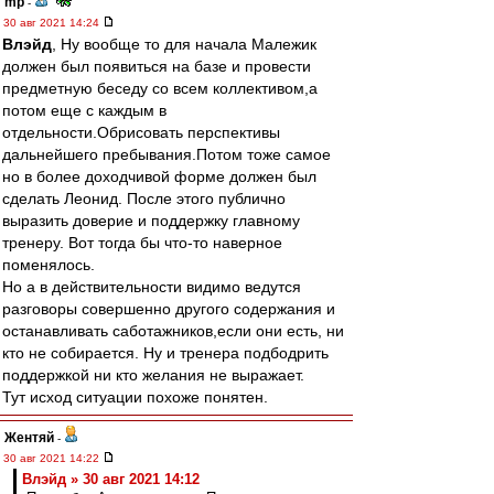
mp
-
30 авг 2021 14:24
Влэйд
, Ну вообще то для начала Малежик
должен был появиться на базе и провести
предметную беседу со всем коллективом,а
потом еще с каждым в
отдельности.Обрисовать перспективы
дальнейшего пребывания.Потом тоже самое
но в более доходчивой форме должен был
сделать Леонид. После этого публично
выразить доверие и поддержку главному
тренеру. Вот тогда бы что-то наверное
поменялось.
Но а в действительности видимо ведутся
разговоры совершенно другого содержания и
останавливать саботажников,если они есть, ни
кто не собирается. Ну и тренера подбодрить
поддержкой ни кто желания не выражает.
Тут исход ситуации похоже понятен.
Жентяй
-
30 авг 2021 14:22
Влэйд » 30 авг 2021 14:12