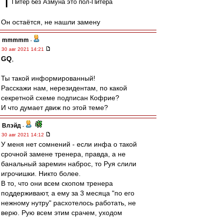
Питер без Азмуна это пол-Питера
Он остаётся, не нашли замену
mmmmm
-
30 авг 2021 14:21
GQ
,
Ты такой информированный!
Расскажи нам, нерезидентам, по какой
секретной схеме подписан Кофрие?
И что думает движ по этой теме?
Влэйд
-
30 авг 2021 14:12
У меня нет сомнений - если инфа о такой
срочной замене тренера, правда, а не
банальный заремин наброс, то Руя слили
игрочишки. Никто более.
В то, что они всем скопом тренера
поддерживают, а ему за 3 месяца "по его
нежному нутру" расхотелось работать, не
верю. Рую всем этим срачем, уходом