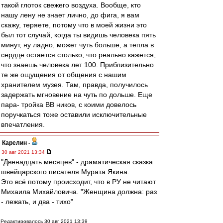
такой глоток свежего воздуха. Вообще, кто
нашу лену не знает лично, до фига, я вам
скажу, теряете, потому что в моей жизни это
был тот случай, когда ты видишь человека пять
минут, ну ладно, может чуть больше, а тепла в
сердце остается столько, что реально кажется,
что знаешь человека лет 100. Приблизительно
те же ощущения от общения с нашим
хранителем музея. Там, правда, получилось
задержать мгновение на чуть по дольше. Еще
пара- тройка ВВ ников, с коими довелось
поручкаться тоже оставили исключительные
впечатления.
Карелин
-
30 авг 2021 13:34
"Двенадцать месяцев" - драматическая сказка
швейцарского писателя Мурата Якина.
Это всё потому происходит, что в РУ не читают
Михаила Михайловича. "Женщина должна: раз
- лежать, и два - тихо"
Редактировалось 30 авг 2021 13:39