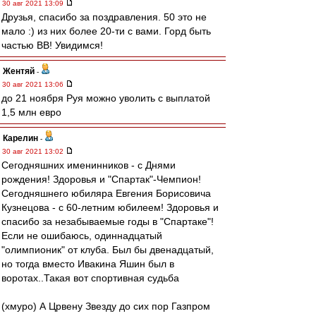
30 авг 2021 13:09
Друзья, спасибо за поздравления. 50 это не
мало :) из них более 20-ти с вами. Горд быть
частью ВВ! Увидимся!
Жентяй
-
30 авг 2021 13:06
до 21 ноября Руя можно уволить с выплатой
1,5 млн евро
Карелин
-
30 авг 2021 13:02
Сегодняшних именинников - с Днями
рождения! Здоровья и "Спартак"-Чемпион!
Сегодняшнего юбиляра Евгения Борисовича
Кузнецова - с 60-летним юбилеем! Здоровья и
спасибо за незабываемые годы в "Спартаке"!
Если не ошибаюсь, одиннадцатый
"олимпионик" от клуба. Был бы двенадцатый,
но тогда вместо Ивакина Яшин был в
воротах..Такая вот спортивная судьба
(хмуро) А Црвену Звезду до сих пор Газпром