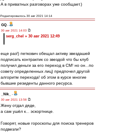
А в приватных разговорах уже сообщает.)
Редактировалось 30 авг 2021 14:14
GQ
-
30 авг 2021 14:03
serg_chel » 30 авг 2021 12:49
еще раз!) петкович обещал активу звездашей
подписать контрактик со звездой что бы клуб
получил деньги за его переход в СМ! но он...по
совету определенных лиц) предпочел другой
алгоритм перехода! об этом в курсе многие
бывшие резиденты данного ресурса.
_Nik_
-
30 авг 2021 13:58
Жену отдал дяде,
а сам ушёл к... эскортнице.
Говорят, новые гороскопы для поиска тренеров
подвезли?