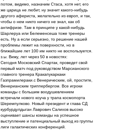
потом, видимо, назначим Стаса, хотя нет, его
же царица не любит, ну значит какого-нибудь
другого афериста, желательно из европ, и так,
чтобы о нем никто ничего не знал, как об
антифризе. Там в принципе у какой-нибудь
Шарлеруа или Белеменсеша тоже тренеры
есть. Ну а если серьезно, то решение нашей
проблемы лежит на поверхности, но в
ближайшие лет 100 им никто не воспользуется.
з.ы. Вижу, лет через 50 в новостях:
Сегодня Московский Спартак, проведет свой
первый матч под руководством Марсианского
главного тренера Кракапукаркаки
Газпрамилераки.с Венерическим, ой, простите,
Венерианским триппербергом. Все игроки
команды с большим воодушевлением
встречали нового коуча у трапа космопорта
Шеремпулково. Новый президент и глава СД
курбурдулдыган Лаврович Салихов высоко
оценивает шансы команды на успешное
выступление и патенциальный выход из группы
лиги галактических конференций.