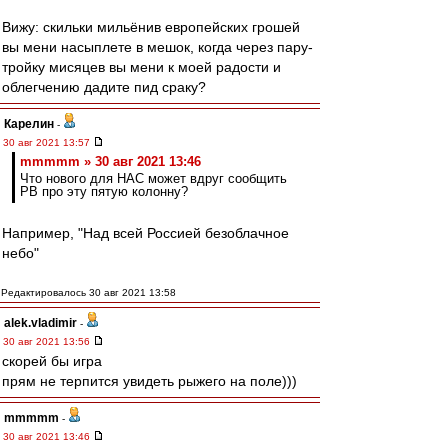
Вижу: скильки мильёнив европейских грошей
вы мени насыплете в мешок, когда через пару-
тройку мисяцев вы мени к моей радости и
облегчению дадите пид сраку?
Карелин
-
30 авг 2021 13:57
mmmmm » 30 авг 2021 13:46
Что нового для НАС может вдруг сообщить
РВ про эту пятую колонну?
Например, "Над всей Россией безоблачное
небо"
Редактировалось 30 авг 2021 13:58
alek.vladimir
-
30 авг 2021 13:56
скорей бы игра
прям не терпится увидеть рыжего на поле)))
mmmmm
-
30 авг 2021 13:46