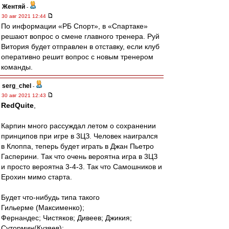
Жентяй
-
30 авг 2021 12:44
По информации «РБ Спорт», в «Спартаке»
решают вопрос о смене главного тренера. Руй
Витория будет отправлен в отставку, если клуб
оперативно решит вопрос с новым тренером
команды.
serg_chel
-
30 авг 2021 12:43
RedQuite
,
Карпин много рассуждал летом о сохранении
принципов при игре в 3ЦЗ. Человек наигрался
в Клоппа, теперь будет играть в Джан Пьетро
Гасперини. Так что очень вероятна игра в 3ЦЗ
и просто вероятна 3-4-3. Так что Самошников и
Ерохин мимо старта.
Будет что-нибудь типа такого
Гильерме (Максименко);
Фернандес; Чистяков; Дивеев; Джикия;
Сутормин(Кузяев);