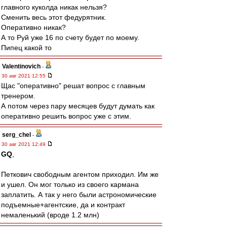
главного куколда никак нельзя?
Сменить весь этот федурятник.
Оперативно никак?
А то Руй уже 16 по счету будет по моему.
Пипец какой то
Valentinovich
-
30 авг 2021 12:55
Щас "оперативно" решат вопрос с главным
тренером.
А потом через пару месяцев будут думать как
оперативно решить вопрос уже с этим.
serg_chel
-
30 авг 2021 12:49
GQ
,
Петкович свободным агентом приходил. Им же
и ушел. Он мог только из своего кармана
заплатить. А так у него были астрономические
подъемные+агентские, да и контракт
немаленький (вроде 1.2 млн)