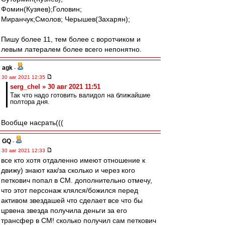
Фомин(Кузяев);Головин;
Миранчук;Смолов; Черышев(Захарян);
Пишу более 11, тем более с воротчиком и
левым латералем более всего непонятно.
agk
-
30 авг 2021 12:35
serg_chel » 30 авг 2021 11:51
Так что надо готовить валидол на ближайшие
полтора дня.
Вообще насрать(((
GQ
-
30 авг 2021 12:33
все кто хотя отдаленно имеют отношение к
движу) знают как/за сколько и через кого
петкович попал в СМ. дополнительно отмечу,
что этот персонаж клялся/божился перед
активом звездашей что сделает все что бы
црвена звезда получила деньги за его
трансфер в СМ! сколько получил сам петкович