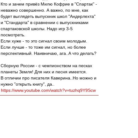
Кто и зачем привёз Милю Кофрие в "Спартак" -
неважно совершенно. А важно, по мне, как
будет выглядеть выпускник школ "Андерлехта"
и "Стандарта" в сравнении с выпускниками
спартаковской школы. Надо игр 3-5
посмотреть.
Если хуже - то это сигнал своим молодым.
Если лучше - то тоже им сигнал, но более
перспективный. Наивничаю, ага..А что делать?
Сборную России - с чемпионством на песках
планеты Земля! Для них и песня имеется.
В отличии про писателя Каверина..Но можно и
нужно "открыть книгу", да..
https://www.youtube.com/watch?v=tuzhq9Y9Scw
RoughBoy
-
30 авг 2021 12:09
Петкович дружил со своей газонокосилкой.
Valentinovich
-
30 авг 2021 12:06
Ценитель » 30 авг 2021 11:45