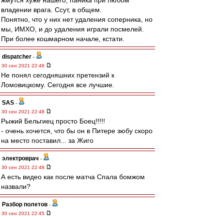
жмутся хуже нашего, паника при любом
владении врага. Ссут, в общем.
Понятно, что у них нет удаления соперника, но
мы, ИМХО, и до удаления играли посмелей.
При более кошмарном начале, кстати.
dispatcher
-
30 сен 2021 22:48
Не понял сегодняшних претензий к
Ломовицкому. Сегодня все лучшие.
SAS
-
30 сен 2021 22:48
Рыжий Бельгиец просто Боец!!!!!
- очень хочется, что бы он в Питере зюбу скоро
на место поставил... за Жиго
электроврач
-
30 сен 2021 22:48
А есть видео как после матча Спала бомжом
назвали?
Разбор полетов
-
30 сен 2021 22:45