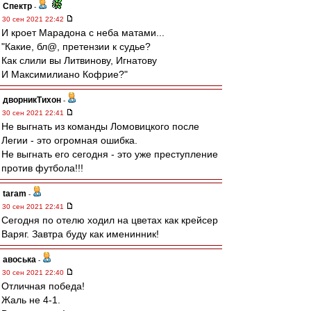
Спектр
-
30 сен 2021 22:42
И кроет Марадона с неба матами...
"Какие, бл@, претензии к судье?
Как слили вы Литвинову, Игнатову
И Максимилиано Кофрие?"
дворникТихон
-
30 сен 2021 22:41
Не выгнать из команды Ломовицкого после
Легии - это огромная ошибка.
Не выгнать его сегодня - это уже преступление
против футбола!!!
taram
-
30 сен 2021 22:41
Сегодня по отелю ходил на цветах как крейсер
Варяг. Завтра буду как именинник!
авоська
-
30 сен 2021 22:40
Отличная победа!
Жаль не 4-1.