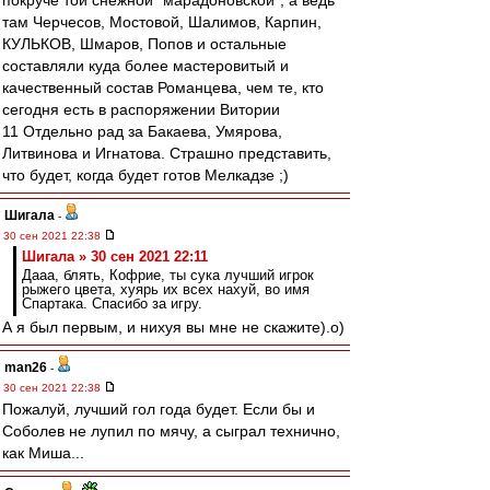
покруче той снежной "марадоновской", а ведь
там Черчесов, Мостовой, Шалимов, Карпин,
КУЛЬКОВ, Шмаров, Попов и остальные
составляли куда более мастеровитый и
качественный состав Романцева, чем те, кто
сегодня есть в распоряжении Витории
11 Отдельно рад за Бакаева, Умярова,
Литвинова и Игнатова. Страшно представить,
что будет, когда будет готов Мелкадзе ;)
Шигала
-
30 сен 2021 22:38
Шигала » 30 сен 2021 22:11
Дааа, блять, Кофрие, ты сука лучший игрок
рыжего цвета, хуярь их всех нахуй, во имя
Спартака. Спасибо за игру.
А я был первым, и нихуя вы мне не скажите).о)
man26
-
30 сен 2021 22:38
Пожалуй, лучший гол года будет. Если бы и
Соболев не лупил по мячу, а сыграл технично,
как Миша...