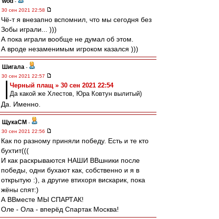
wod
-
30 сен 2021 22:58
Чё-т я внезапно вспомнил, что мы сегодня без
Зобы играли... )))
А пока играли вообще не думал об этом.
А вроде незаменимым игроком казался )))
Шигала
-
30 сен 2021 22:57
Черный плащ » 30 сен 2021 22:54
Да какой же Хлестов, Юра Ковтун вылитый)
Да. Именно.
ЩукаСМ
-
30 сен 2021 22:56
Как по разному приняли победу. Есть и те кто
бухтит(((
И как раскрываются НАШИ ВВшники после
победы, одни бухают как, собственно и я в
открытую :), а другие втихоря вискарик, пока
жёны спят:)
А ВВместе МЫ СПАРТАК!
Оле - Ола - вперёд Спартак Москва!