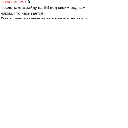
30 сен 2021 22:36
После такого зайду на ВВ под своим родным
ником, что называется )
Был в шоке с первых секунд матча и до самых
последних! Что это было?!?!? )) А не все ли
равно? Мяч круглый, поле одинаковое для
всех, шансы всегда есть. На фига тут что-то
анализировать и кого-то ругать и даже хвалить
после такого? Включите уже в себе ребенка-
болельщика и просто порадуйтесь, как в
детстве!
Всех с победой!!!!
Б.Г.-74
-
30 сен 2021 22:35
Черный плащ
,
спасибо,дорогой :)
95_5
-
30 сен 2021 22:35
Мы 3 гола Наполи?
Витек обводит?