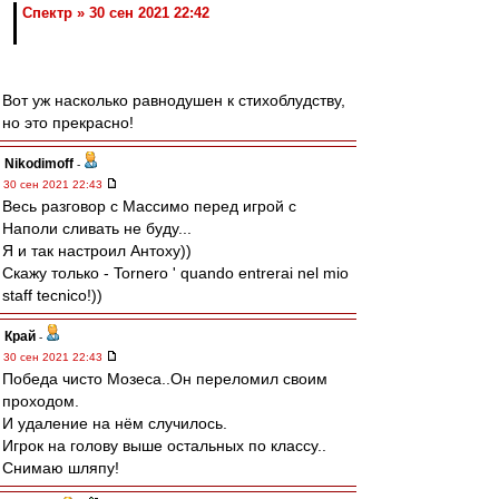
Спектр » 30 сен 2021 22:42
Вот уж насколько равнодушен к стихоблудству,
но это прекрасно!
Nikodimoff
-
30 сен 2021 22:43
Весь разговор с Массимо перед игрой с
Наполи сливать не буду...
Я и так настроил Антоху))
Скажу только - Tornero ' quando entrerai nel mio
staff tecnico!))
Край
-
30 сен 2021 22:43
Победа чисто Мозеса..Он переломил своим
проходом.
И удаление на нём случилось.
Игрок на голову выше остальных по классу..
Снимаю шляпу!