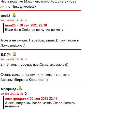
Что в покупке Максимилиано Кофрие виноват
лично Никодимофф?
лео22
-
30 сен 2021 22:52
man26 » 30 сен 2021 22:38
Если бы и Соболев не лупил по мячу
А он и не лупил. Перебрасывал. В том числе и
Ломовицкого ;)
Б.Г.-74
-
30 сен 2021 22:51
2 и 3 голы породистые,Спартаковские)))
Очень сильно напомнили голы в гостях с
Аяксом Ширко и Кечинова :)
МосфОлд
-
30 сен 2021 22:51
электроврач » 30 сен 2021 22:48
А есть видео как после матча Спала бомжом
назвали?