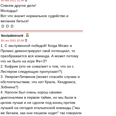
30 сен 2021 22:39
Совсем другое дело!
Молодцы!
Вот что значит нормальное судейство и
желание биться!
:D :D :D
Nevladimirovi4
-
30 сен 2021 22:39
1. С заслуженной победой! Когда Мозес и
Промес демонстрируют свой потенциал, то
преображается вся команда. А может потому
что не было на игре Фе+З?
2. Кофрие (кто не сожалеет о том, что он с
Лестером следующую пропускает?).
3. Умяров+Литвинов (может спасибо случаю и
обстоятельствам, что нет Крала, Хендрикса,
Зобнина?)
4. Наполи был очень хорош своими
диагоналями в первом тайме, но мы были в
целом лучше и не сдохли под конец против
лучшей на сегодня итальянской команды ("мы
же бегаем, как они пешком ходят" так говорили