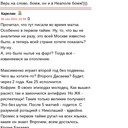
Верь на слово, бомж, он и в Неаполе бомж!)))
Карелин
-
30 сен 2021 22:50
Прочитал, что тут писали во время матча.
Особенно в первом тайме. Ну, то, что вы не
аналитики ни разу, это всей Москве известно
было, а теперь всей стране хотите показать?
Ну-ну..
А, это было нытьё на фарт? Тогда всё -
извиняемся за отопление.
Максименко играет второй год без подмены.
Чего вы хотите-то? Второго Дасаева? Будет,
через 2 года. Как 25 исполнится.
Кофрие. В своих эпизодах молодец. Как вышел
расист, так и закончился антифриз. Но ЖК -
риспектище! Такие только великие получают.
Это без шуток. После 5 матчей - годится. С
разумной ротацией с Николашей - вдвойне.
Промес в первом тайме ругал на всех языках,
какие он знает. Впрочем, всем досталось.
Кроме Бакаева.