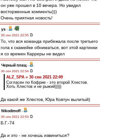
он уже прошел в 10 вечера. Но увидел
восторженные комменты)))
Очень приятная новость!
ys
-
30 сен 2021 22:55
То, что вся команда прибежала после третьего
гола к скамейке обниматься, вот этой картинки
я со времен Карреры не видел
Черный плащ
-
30 сен 2021 22:54
ALZ_SPA » 30 сен 2021 22:49
Согласен по Кофрие - это второй Хлестов.
Хоть Хлестов и не рыжий)))))
Да какой же Хлестов, Юра Ковтун вылитый)
Nikodimoff
-
30 сен 2021 22:53
Б.Г.-74
Да и это - не хочешь извиниться?