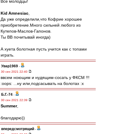
Все молодцы!
Kid Amnesiac
,
Да уже определили,что Кофрие хорошее
приобретение.Много сильней любого из
Кутепов-Маслов-Гапонов.
Ты ВВ почитывай иногда)
А хуета болотная пусть учится как с топами
играть.
Увар1969
-
30 сен 2021 22:40
ввсем ноющим и нудящим-сосать у ФКСМ !!!
:oops: ...ну или,подсасывать на болотах :x
Б.Г.-74
-
30 сен 2021 22:39
Summer
,
благодарю))
впередсмотрящий
-