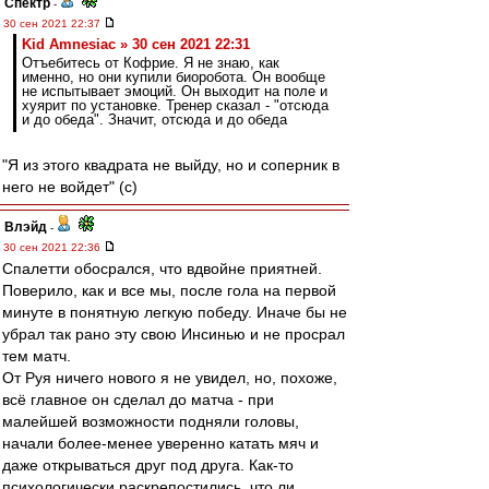
Спектр
-
30 сен 2021 22:37
Kid Amnesiac » 30 сен 2021 22:31
Отъебитесь от Кофрие. Я не знаю, как
именно, но они купили биоробота. Он вообще
не испытывает эмоций. Он выходит на поле и
хуярит по установке. Тренер сказал - "отсюда
и до обеда". Значит, отсюда и до обеда
"Я из этого квадрата не выйду, но и соперник в
него не войдет" (с)
Влэйд
-
30 сен 2021 22:36
Спалетти обосрался, что вдвойне приятней.
Поверило, как и все мы, после гола на первой
минуте в понятную легкую победу. Иначе бы не
убрал так рано эту свою Инсинью и не просрал
тем матч.
От Руя ничего нового я не увидел, но, похоже,
всё главное он сделал до матча - при
малейшей возможности подняли головы,
начали более-менее уверенно катать мяч и
даже открываться друг под друга. Как-то
психологически раскрепостились, что ли.