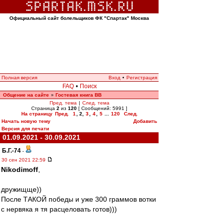
Официальный сайт болельщиков ФК "Спартак" Москва
Полная версия
Вход
•
Регистрация
FAQ
•
Поиск
Общение на сайте
Гостевая книга ВВ
»
Пред. тема
|
След. тема
Страница
2
из
120
[ Сообщений: 5991 ]
На страницу
Пред.
1
,
2
,
3
,
4
,
5
...
120
След.
Начать новую тему
Добавить
Версия для печати
01.09.2021 - 30.09.2021
Б.Г.-74
-
30 сен 2021 22:59
Nikodimoff
,
дружищще))
После ТАКОЙ победы и уже 300 граммов вотки
с нервяка я тя расцеловать готов)))