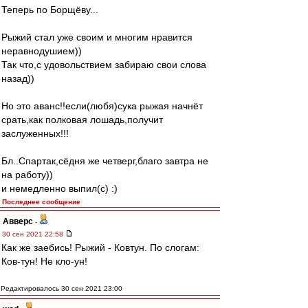
Теперь по Борщёву...
Рыжий стал уже своим и многим нравится
неравнодушием))
Так что,с удовольствием забираю свои слова
назад))
Но это аванс!!если(любя)сука рыжая начнёт
срать,как полковая лошадь,получит
заслуженных!!!
Бл..Спартак,сёдня же четверг,благо завтра не
на работу))
и немедленно выпил(с) :)
Последнее сообщение
Авверс
-
30 сен 2021 22:58
Как же заебись! Рыжий - Ковтун. По слогам:
Ков-тун! Не кло-ун!
Редактировалось 30 сен 2021 23:00