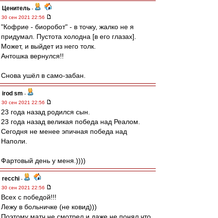
Ценитель
-
30 сен 2021 22:56
"Кофрие - биоробот" - в точку, жалко не я
придумал. Пустота холодна [в его глазах].
Может, и выйдет из него толк.
Антошка вернулся!!
Снова ушёл в само-забан.
irod sm
-
30 сен 2021 22:56
23 года назад родился сын.
23 года назад великая победа над Реалом.
Сегодня не менее эпичная победа над
Наполи.
Фартовый день у меня.))))
recchi
-
30 сен 2021 22:56
Всех с победой!!!
Лежу в больничке (не ковид)))
Поэтому матч не смотрел и даже не понял что