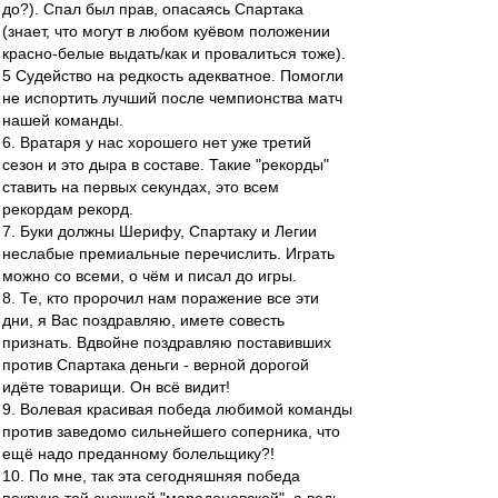
до?). Спал был прав, опасаясь Спартака
(знает, что могут в любом куёвом положении
красно-белые выдать/как и провалиться тоже).
5 Судейство на редкость адекватное. Помогли
не испортить лучший после чемпионства матч
нашей команды.
6. Вратаря у нас хорошего нет уже третий
сезон и это дыра в составе. Такие "рекорды"
ставить на первых секундах, это всем
рекордам рекорд.
7. Буки должны Шерифу, Спартаку и Легии
неслабые премиальные перечислить. Играть
можно со всеми, о чём и писал до игры.
8. Те, кто пророчил нам поражение все эти
дни, я Вас поздравляю, имете совесть
признать. Вдвойне поздравляю поставивших
против Спартака деньги - верной дорогой
идёте товарищи. Он всё видит!
9. Волевая красивая победа любимой команды
против заведомо сильнейшего соперника, что
ещё надо преданному болельщику?!
10. По мне, так эта сегодняшняя победа