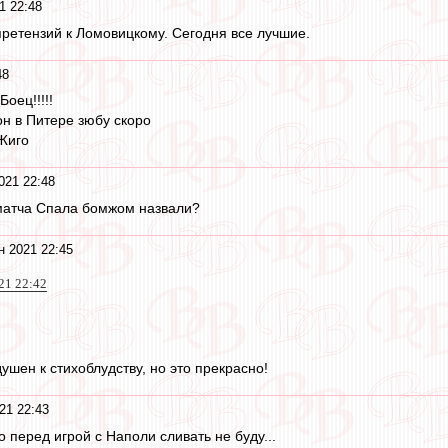
1 22:48
ретензий к Ломовицкому. Сегодня все лучшие.
48
оец!!!!!
 он в Питере зюбу скоро
 Жиго
021 22:48
 матча Спала бомжом назвали?
н 2021 22:45
21 22:42
ушен к стихоблудству, но это прекрасно!
21 22:43
 перед игрой с Наполи сливать не буду...