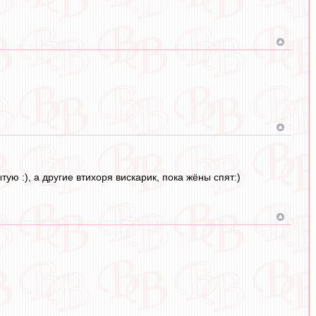
ю :), а другие втихоря вискарик, пока жёны спят:)