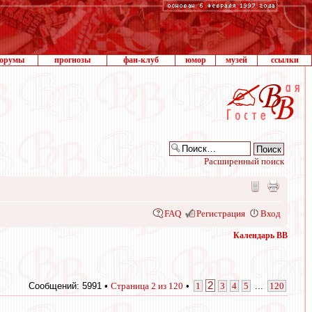
орумы
прогнозы
фан-клуб
юмор
музей
ссылки
Расширенный поиск
FAQ
Регистрация
Вход
Календарь ВВ
2
Сообщений: 5991 •
Страница
2
из
120
•
1
3
4
5
...
120