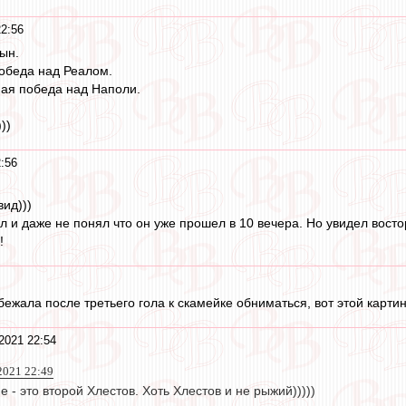
22:56
ын.
победа над Реалом.
ная победа над Наполи.
))
:56
вид)))
л и даже не понял что он уже прошел в 10 вечера. Но увидел вост
!
бежала после третьего гола к скамейке обниматься, вот этой карти
2021 22:54
2021 22:49
 - это второй Хлестов. Хоть Хлестов и не рыжий)))))