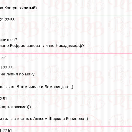
ра Ковтун вылитый)
21 22:53
виниться?
лиано Кофрие виноват лично Никодимофф?
:52
21 22:38
 не лупил по мячу
асывал. В том числе и Ломовицкого ;)
2:51
партаковские)))
 голы в гостях с Аяксом Ширко и Кечинова :)
1 22:51