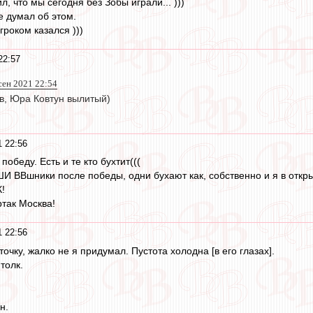
л, что мы сегодня без Зобы играли... )))
е думал об этом.
роком казался )))
22:57
сен 2021 22:54
ов, Юра Ковтун вылитый)
1 22:56
обеду. Есть и те кто бухтит(((
 ВВшники после победы, одни бухают как, собственно и я в открыту
!
ртак Москва!
1 22:56
точку, жалко не я придумал. Пустота холодна [в его глазах].
толк.
н.