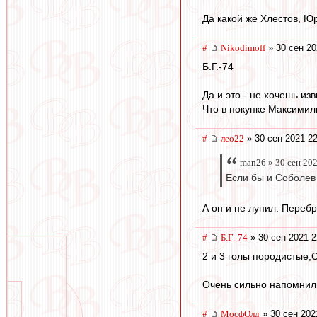
Да какой же Хлестов, Ю
#
Nikodimoff
» 30 сен 20
Б.Г.-74
Да и это - не хочешь из
Что в покупке Максими
#
лео22
» 30 сен 2021 22
man26 » 30 сен 20
Если бы и Соболев
А он и не лупил. Перебр
#
Б.Г.-74
» 30 сен 2021 2
2 и 3 голы породистые,С
Очень сильно напомнили
#
МосфОлд
» 30 сен 202