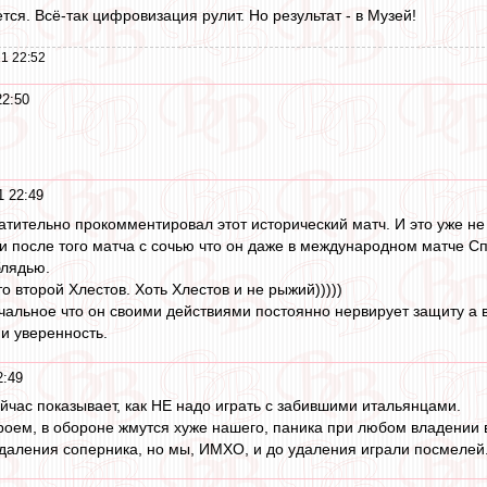
ется. Всё-так цифровизация рулит. Но результат - в Музей!
1 22:52
22:50
1 22:49
атительно прокомментировал этот исторический матч. И это уже не
ли после того матча с сочью что он даже в международном матче Сп
блядью.
о второй Хлестов. Хоть Хлестов и не рыжий)))))
альное что он своими действиями постоянно нервирует защиту а 
и уверенность.
2:49
ейчас показывает, как НЕ надо играть с забившими итальянцами.
троем, в обороне жмутся хуже нашего, паника при любом владении в
 удаления соперника, но мы, ИМХО, и до удаления играли посмелей