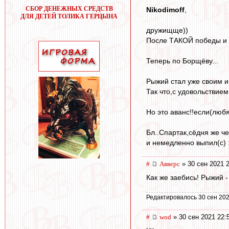
СБОР ДЕНЕЖНЫХ СРЕДСТВ
Nikodimoff
,
ДЛЯ ДЕТЕЙ ТОЛИКА ГЕРЦЫНА
дружищще))
После ТАКОЙ победы и у
Теперь по Борщёву...
Рыжий стал уже своим 
Так что,с удовольствием
Но это аванс!!если(люб
Бл..Спартак,сёдня же че
и немедленно выпил(с) :
#
Авверс
» 30 сен 2021 
Как же заебись! Рыжий - 
Редактировалось 30 сен 202
#
wod
» 30 сен 2021 22: