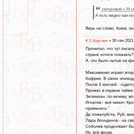
электроврач » 30 с
А есть видео как 
Верь на слово, бомж, он
#
Карелин
» 30 сен 2021
Прочитал, что тут писал
стране хотите показать? 
А, это было нытьё на фа
Максименко играет второ
Кофрие. В своих эпизода
После 5 матчей - годит
Промес в первом тайме р
Зелимхан, по-моему, во
Игнатов - всё имеет. Кр
применять."
Да пожалуйста, Руй, мне
Пара блондинов - на св
Соболев продолжает быт
Ну, всё вроде.