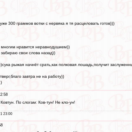
же 300 граммов вотки с нервяка я тя расцеловать готов)))
и многим нравится неравнодушием))
 забираю свои слова назад))
я)сука рыжая начнёт срать,как полковая лошадь,получит заслуженны
тверг,благо завтра не на работу))
)
22:58
Ковтун. По слогам: Ков-тун! Не кло-ун!
1 23:00
58