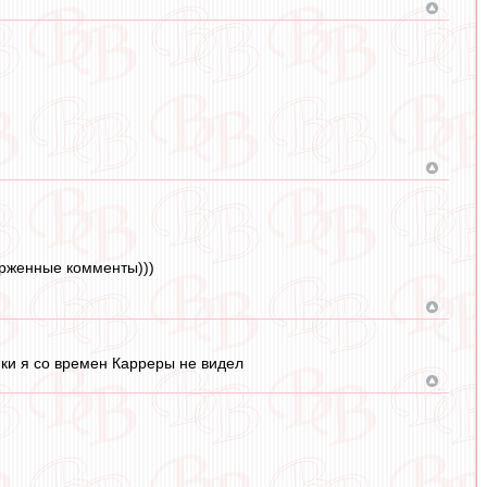
орженные комменты)))
нки я со времен Карреры не видел