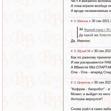
Чё-т я внезапно вспомни
А пока играли вообще н
А вроде незаменимым иг
#
Шигала
» 30 сен 2021 
Черный плащ » 30 
Да какой же Хлест
Да. Именно.
#
ЩукаСМ
» 30 сен 202
Как по разному приняли п
И как раскрываются НАШИ
А ВВместе МЫ СПАРТАК
Оле - Ола - вперёд Спа
#
Ценитель
» 30 сен 202
"Кофрие - биоробот" - в 
Может, и выйдет из него 
Антошка вернулся!!
Снова ушёл в само-заба