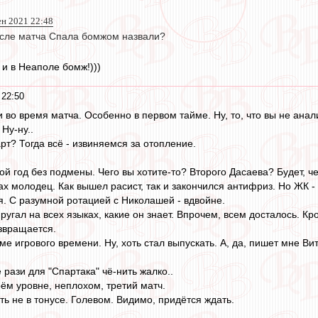
ен 2021 22:48
после матча Спала бомжом назвали?
 и в Неаполе бомж!)))
 22:50
и во время матча. Особенно в первом тайме. Ну, то, что вы не анал
Ну-ну..
рт? Тогда всё - извиняемся за отопление.
й год без подмены. Чего вы хотите-то? Второго Дасаева? Будет, че
х молодец. Как вышел расист, так и закончился антифриз. Но ЖК - 
ся. С разумной ротацией с Николашей - вдвойне.
угал на всех языках, какие он знает. Впрочем, всем досталось. Кр
звращается.
оме игрового времени. Ну, хоть стал выпускать. А, да, пишет мне В
 рази для "Спартака" чё-нить жалко..
оём уровне, неплохом, третий матч.
ь не в тонусе. Голевом. Видимо, придётся ждать.