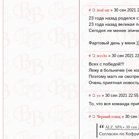
#
irod sm
» 30 сен 2021 
23 года назад родился с
23 года назад великая 
Сегодня не менее эпич
Фартовый день у меня.))
#
recchi
» 30 сен 2021 22
Всех с победой!!!
Лежу в больничке (не ко
Поэтому матч не смотре
Очень приятная новость
#
ys
» 30 сен 2021 22:55
То, что вся команда при
#
Черный плащ
» 30 сен 
ALZ_SPA » 30 сен 
Согласен по Кофрие