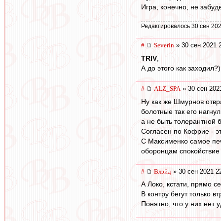
Игра, конечно, не забуд
Редактировалось 30 сен 202
#
Severin
» 30 сен 2021 
TRIV
,
А до этого как заходил?)
#
ALZ_SPA
» 30 сен 202
Ну как же Шмурнов отвр
болотные так его нагну
а не быть толерантной 
Согласен по Кофрие - эт
С Максименко самое печ
оборонцам спокойствие 
#
Влэйд
» 30 сен 2021 2
А Локо, кстати, прямо с
В контру бегут только в
Понятно, что у них нет