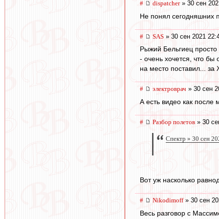
#
dispatcher
» 30 сен 202
Не понял сегодняшних п
#
SAS
» 30 сен 2021 22:
Рыжий Бельгиец просто Б
- очень хочется, что бы
на место поставил... за
#
электроврач
» 30 сен 2
А есть видео как после
#
Разбор полетов
» 30 се
Спектр » 30 сен 20
Вот уж насколько равнод
#
Nikodimoff
» 30 сен 20
Весь разговор с Массимо