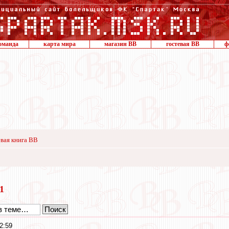
оманда
карта мира
магазин ВВ
гостевая ВВ
ф
вая книга ВВ
21
2:59