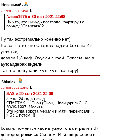
Новенький
-
30 сен 2021 23:41
Алекс1975 » 30 сен 2021 22:08
Ну что, кто-нибудь поставил квартиру на
победу "Спартака"?
Ну так экстремально конечно нет)
Но вот на то, что Спартак подаст больше 2,5
угловых,
давали 1,8 коф. Охуели в край. Совсем нас в
аутсайдерах видели.
Так что пощупали, чуть-чуть, контору)
Shitalex
-
30 сен 2021 23:40
SAS » 30 сен 2021 23:08
а ещё 24 года назад
СПАРТАК — Сьон (Сьон, Швейцария) 2 : 2
30-09-1997, Москва
Это когда ворота мерили и матч переиграли...
и 5 : 1 потом!!!!!!
Кстати, помнится как натужно тогда играли в 97
до переигровки со Сьоном. И Кошице слили в