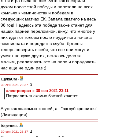
ЛЧ и игра была не айс. Зато как воспряли
духом после этой победы и полетели на всех
крыльях к чемпионству и победам в
следующих матчах ЕК. Запала хватило на весь
98 год! Надеюсь эта победа также станет для
наших парней переломной, вижу, что многое у
них идет от головы после неудачного начала
чемпионата и передряг в клубе. Должны
теперь поверить в себя, что все они могут и
умеют не хуже других, осталось дело за
малым, реализовать все на поле и порадовать
нас еще не один раз ;)
ЩукаСМ
-
30 сен 2021 23:37
электроврач » 30 сен 2021 23:11
Потроллить знакомых бомжей хочется
А уж как знакомых конней, а..."аж зуб крошится"
(Ликвидация)
Карелин
-
30 сен 2021 23:37