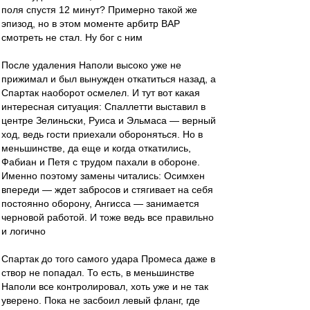
поля спустя 12 минут? Примерно такой же
эпизод, но в этом моменте арбитр ВАР
смотреть не стал. Ну бог с ним
После удаления Наполи высоко уже не
прижимал и был вынужден откатиться назад, а
Спартак наоборот осмелел. И тут вот какая
интересная ситуация: Спаллетти выставил в
центре Зелиньски, Руиса и Эльмаса — верный
ход, ведь гости приехали обороняться. Но в
меньшинстве, да еще и когда откатились,
Фабиан и Петя с трудом пахали в обороне.
Именно поэтому замены читались: Осимхен
впереди — ждет забросов и стягивает на себя
постоянно оборону, Ангисса — занимается
черновой работой. И тоже ведь все правильно
и логично
Спартак до того самого удара Промеса даже в
створ не попадал. То есть, в меньшинстве
Наполи все контролировал, хоть уже и не так
уверено. Пока не засбоил левый фланг, где