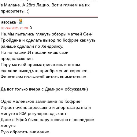
в Милане. А 28го Лацио. Вот и глянем на их
приоритеты. :)
авоська
-
30 сен 2021 23:50
Не.Мы пытались глянуть обзоры матчей Сен-
Трюйдена и сделать вывод по Кофрие как чуть
раньше сделали по Хендриксу.
Но не нашли.И писали лишь свои
предположения.
Пару матчей присматривались и потом
сделали вывод,что приобретение хорошее.
Фанатикам гюльчатай читать внимательно.
Да вот только вчера с Дамиром обсуждали)
Одно маленькое замечание по Кофрие.
Играет очень агрессивно и энергозатратно и
минуте к 80й регулярно сдыхает.
Даже с Уфой было пару косячков в последние
минуты.
Рую обратить внимание.