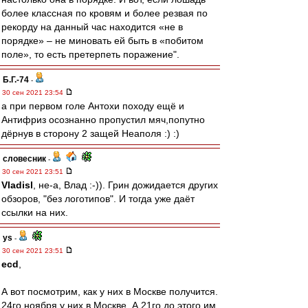
более классная по кровям и более резвая по
рекорду на данный час находится «не в
порядке» – не миновать ей быть в «побитом
поле», то есть претерпеть поражение".
Б.Г.-74
-
30 сен 2021 23:54
а при первом голе Антохи походу ещё и
Антифриз осознанно пропустил мяч,попутно
дёрнув в сторону 2 защей Неаполя :) :)
словесник
-
30 сен 2021 23:51
Vladisl
, не-а, Влад :-)). Грин дожидается других
обзоров, "без логотипов". И тогда уже даёт
ссылки на них.
ys
-
30 сен 2021 23:51
ecd
,
А вот посмотрим, как у них в Москве получится.
24го ноября у них в Москве. А 21го до этого им