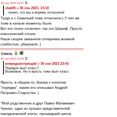
30 сен 2021 23:57
vlad45 » 30 сен 2021, 23:10
.. понял, что мы и впрямь отскочили!
Тогда и с Севильей тоже отскочили.) У них же
тоже в начале моменты были.
Вот кто точно отскочил--так это Шериф..Просто
классический отскок.
Наши скорее заманили соперника мнимой
слабостью, убаюкали..)
Спектр
-
30 сен 2021 23:54
впередсмотрящий » 30 сен 2021 23:43
Порядок бьет класс?
Возможно. Но и ярость тоже бьет класс.
Ярость, в общем-то, близка к понятию
"порядка", каким его описывал Андрей
Петрович Старостин :)
"Мой родственник и друг Павел Матвеевич
Чуенко, один из лучших представителей
наезднической элиты, прошедший школу