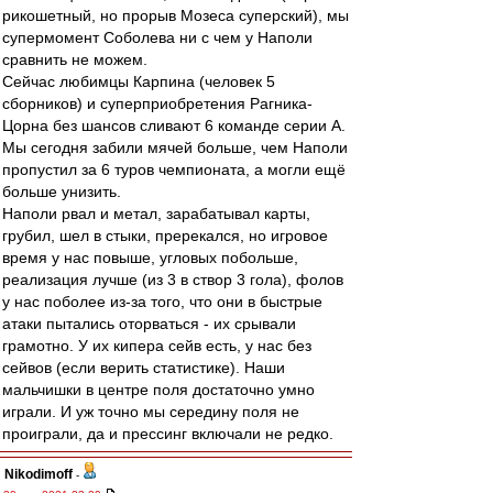
рикошетный, но прорыв Мозеса суперский), мы
супермомент Соболева ни с чем у Наполи
сравнить не можем.
Сейчас любимцы Карпина (человек 5
сборников) и суперприобретения Рагника-
Цорна без шансов сливают 6 команде серии А.
Мы сегодня забили мячей больше, чем Наполи
пропустил за 6 туров чемпионата, а могли ещё
больше унизить.
Наполи рвал и метал, зарабатывал карты,
грубил, шел в стыки, пререкался, но игровое
время у нас повыше, угловых побольше,
реализация лучше (из 3 в створ 3 гола), фолов
у нас поболее из-за того, что они в быстрые
атаки пытались оторваться - их срывали
грамотно. У их кипера сейв есть, у нас без
сейвов (если верить статистике). Наши
мальчишки в центре поля достаточно умно
играли. И уж точно мы середину поля не
проиграли, да и прессинг включали не редко.
Nikodimoff
-