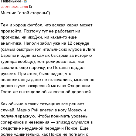
Новенький
-
30 сен 2021 23:58
Мнение "с той стороны")
Тем и хорош футбол, что всякая херня может
произойти. Поэтому тут не работают ни
прогнозы, ни иксДжи, ни какая-то еще
аналитика. Наполи забил уже на 12 секунде
(самый быстрый гол итальянских клубов в Лиге
Европы и один из самых быстрый за историю
турнира вообще), контролировал все, мог
завалить еще парочку, но Петанья щадил
русских. При этом, было видно, что
неаполитанцы даже не включались, мысленно
держа в уме воскресный матч во Флоренции.
Гости же выглядели обыкновенной деревней
Как обычно в таких ситуациях все решает
случай. Марио Руй влетел в ногу Мозесу и
получил красную. Чтобы понимать уровень
соперников и невезения — эпизод случился в
следствие неудачной передачи Понсе. Еще
более удивительно, как Понсе не погнали с