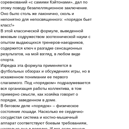
соревнований «с самими Кэйтонами», дал по
этому поводу безапелляционное заключение.
Оно было столь же лаконично, сколь и
непонятно для непосвященного: «порядок бьет
класс!»
В этой классической формуле, выведенной
вековым содружеством зоотехнической науки с
опытом выдающихся тренеров-наездников,
содержится ключ к разгадке сенсационных
результатов, на мой взгляд, в любом виде
спорта.
Изредка эта формула применяется в
футбольных обзорах и обсуждениях игры, но в
искаженном понимании ее первого
слагаемого. Под «порядком» подразумевается
вся организация работы коллектива, в том
примерно смысле, как хозяйка говорит о
порядке, заведенном в доме.
В беговом деле «порядок» – физическое
состояние лошади. Насколько ее сердечно-
сосудистая система и костно-мышечный
аппарат соответствуют боевым требованиям,
настолько она в порядке. И вот, если лошадь