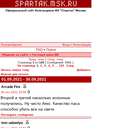
Официальный сайт болельщиков ФК "Спартак" Москва
Полная версия
Вход
•
Регистрация
FAQ
•
Поиск
Общение на сайте
Гостевая книга ВВ
»
Пред. тема
|
След. тема
Страница
1
из
120
[ Сообщений: 5991 ]
На страницу
1
,
2
,
3
,
4
,
5
...
120
След.
Начать новую тему
Добавить
Версия для печати
01.09.2021 - 30.09.2021
Arcade Fire
-
30 сен 2021 23:59
Второй и третий насколько исконные
получились. Ну чисто Аякс. Качество паса
способно убить все на свете.
Последнее сообщение
tver-udomlya
-