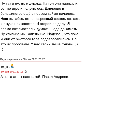
Ну так и пустили дурака. На гол они наиграли,
вот по игре и получилось. Давление в
большинстве ещё в первом тайме началось.
Наш гол абсолютно назревший состоялся, хоть
и с кучей рикошетов. И второй по делу. Я
прямо вот смотрел и думал: - надо дожимать.
Ну хлипкие мы, качельные. Надеюсь, что пока.
И они от быстрого гола подрасслабились. Но
это их проблемы. У нас своих выше головы. ))
((
Редактировалось 30 сен 2021 23:20
95_5
-
30 сен 2021 23:18
А че за агент наш такой. Павел Андреев.
Пол <C> у него.
Зоба, Макси, Соболь, Умяров.
Б.Г.-74
-
30 сен 2021 23:16
ys
,