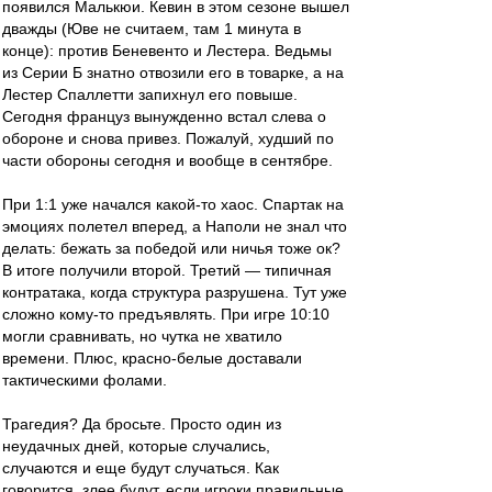
появился Малькюи. Кевин в этом сезоне вышел
дважды (Юве не считаем, там 1 минута в
конце): против Беневенто и Лестера. Ведьмы
из Серии Б знатно отвозили его в товарке, а на
Лестер Спаллетти запихнул его повыше.
Сегодня француз вынужденно встал слева о
обороне и снова привез. Пожалуй, худший по
части обороны сегодня и вообще в сентябре.
При 1:1 уже начался какой-то хаос. Спартак на
эмоциях полетел вперед, а Наполи не знал что
делать: бежать за победой или ничья тоже ок?
В итоге получили второй. Третий — типичная
контратака, когда структура разрушена. Тут уже
сложно кому-то предъявлять. При игре 10:10
могли сравнивать, но чутка не хватило
времени. Плюс, красно-белые доставали
тактическими фолами.
Трагедия? Да бросьте. Просто один из
неудачных дней, которые случались,
случаются и еще будут случаться. Как
говорится, злее будут, если игроки правильные