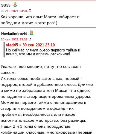
SU55
-
30 сен 2021 23:34
Как хорошо, что опыт Макси набирает в
победном матче в этот раз! )
Nevladimirovi4
-
30 сен 2021 23:32
vlad45 » 30 сен 2021 23:10
Но сейчас глянул обзор первого тайма и
понял, что мы и впрямь отскочили!
Уважаю твоё мнение, но тут не согласен
совсем.
Их голы вовсе необязательные, первый -
подарок, второй в добавленное сквозь Джикию
и мимо не забравшего мяч Макси - ни одного
попадания в створ акцентированным ударом.
Моменты первого тайма с непопаданием в
створ или попаданием в офсайд - их
проблемы, несобранность или низкое
исполнительское мастерство, без разницы.
Наши 2 и 3 голы очень породистые,
комбинации классные, многоходовые (первый