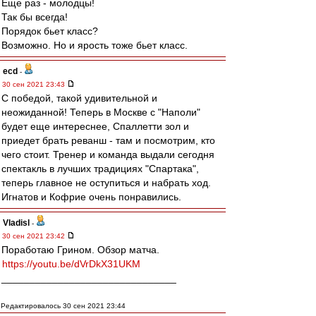
Еще раз - молодцы!
Так бы всегда!
Порядок бьет класс?
Возможно. Но и ярость тоже бьет класс.
ecd
-
30 сен 2021 23:43
С победой, такой удивительной и
неожиданной! Теперь в Москве с "Наполи"
будет еще интереснее, Спаллетти зол и
приедет брать реванш - там и посмотрим, кто
чего стоит. Тренер и команда выдали сегодня
спектакль в лучших традициях "Спартака",
теперь главное не оступиться и набрать ход.
Игнатов и Кофрие очень понравились.
Vladisl
-
30 сен 2021 23:42
Поработаю Грином. Обзор матча.
https://youtu.be/dVrDkX31UKM
_______________________________
Редактировалось 30 сен 2021 23:44