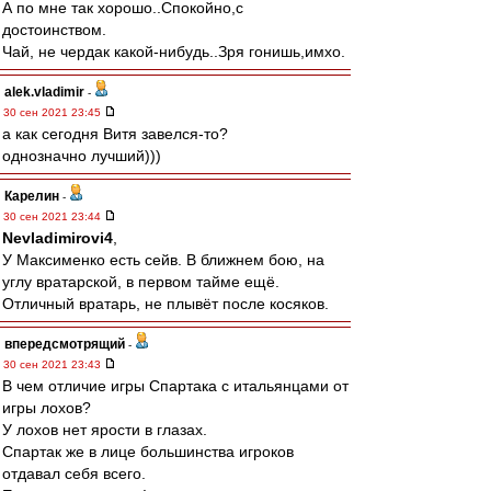
А по мне так хорошо..Спокойно,с
достоинством.
Чай, не чердак какой-нибудь..Зря гонишь,имхо.
alek.vladimir
-
30 сен 2021 23:45
а как сегодня Витя завелся-то?
однозначно лучший)))
Карелин
-
30 сен 2021 23:44
Nevladimirovi4
,
У Максименко есть сейв. В ближнем бою, на
углу вратарской, в первом тайме ещё.
Отличный вратарь, не плывёт после косяков.
впередсмотрящий
-
30 сен 2021 23:43
В чем отличие игры Спартака с итальянцами от
игры лохов?
У лохов нет ярости в глазах.
Спартак же в лице большинства игроков
отдавал себя всего.