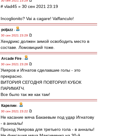
30 сен 2021 23:29
# vlad45 » 30 сен 2021 23:19
Incoglionito? Vai a cagare! Vaffanculo!
poljazz
-
30 сен 2021 23:29
Хендрикс должен зимой освободить место в
составе. Ломовицкий тоже.
Arcade Fire
-
30 сен 2021 23:28
Умяров и Игнатов сделавшие голы - это
прекрасно.
ВИТОРИЯ СЕГОДНЯ ПОВТОРИЛ КУБОК
ПАРИМАТЧ.
Все было так же как там!
Карелин
-
30 сен 2021 23:22
Не касание мяча Бакаевым под удар Игнатову
- в анналы!
Проход Умярова для третьего гола - в анналы!
Не фиксация мяча Максименко на 30-й