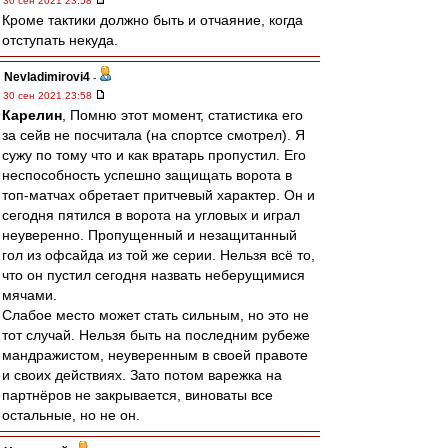
30 сен 2021 23:58
Кроме тактики должно быть и отчаяние, когда
отступать некуда.
Nevladimirovi4
-
30 сен 2021 23:58
Карелин
, Помню этот момент, статистика его
за сейв не посчитала (на спортсе смотрел). Я
сужу по тому что и как вратарь пропустил. Его
неспособность успешно защищать ворота в
топ-матчах обретает притчевый характер. Он и
сегодня пятился в ворота на угловых и играл
неуверенно. Пропущенный и незащитанный
гол из офсайда из той же серии. Нельзя всё то,
что он пустил сегодня назвать неберущимися
мячами.
Слабое место может стать сильным, но это не
тот случай. Нельзя быть на последним рубеже
мандражистом, неуверенным в своей правоте
и своих действиях. Зато потом варежка на
партнёров не закрывается, виноваты все
остальные, но не он.