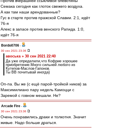
Против вчерашней ссыкливой блевотины
Семака сегодня как глоток свежего воздуха.
А как там наши арендованные?
Гус в старте против пражской Славии. 2:1, идёт
76-я
Алекс в запасе против венского Рапида. 1:0,
идёт 76-я
Bordo0706
-
30 сен 2021 23:36
авоська » 30 сен 2021 22:40
Да уже определили,что Кофрие хорошее
приобретение.Много сильней любого из
Кутепов-Маслов-Гапонов.
Ты ВВ почитывай иногда)
Оп-па. Вы же (с ещё парой-тройкой ников) за
Максимилиано пару недель Камоцци с
Заремой с говном мешали. Не?
Arcade Fire
-
30 сен 2021 23:36
Очень понравились драки и толкотня. Значит
живые. Надо больше драться.