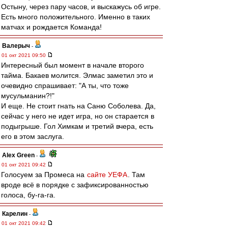
Остыну, через пару часов, и выскажусь об игре.
Есть много положительного. Именно в таких
матчах и рождается Команда!
Валерыч
-
01 окт 2021 09:50
Интересный был момент в начале второго
тайма. Бакаев молится. Элмас заметил это и
очевидно спрашивает: "А ты, что тоже
мусульманин?!"
И еще. Не стоит гнать на Саню Соболева. Да,
сейчас у него не идет игра, но он старается в
подыгрыше. Гол Химкам и третий вчера, есть
его в этом заслуга.
Alex Green
-
01 окт 2021 09:42
Голосуем за Промеса на
сайте УЕФА
. Там
вроде всё в порядке с зафиксированностью
голоса, бу-га-га.
Карелин
-
01 окт 2021 09:42