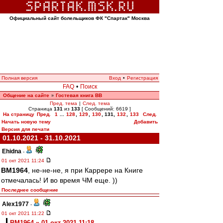
Официальный сайт болельщиков ФК "Спартак" Москва
Полная версия
Вход
•
Регистрация
FAQ
•
Поиск
Общение на сайте
Гостевая книга ВВ
»
Пред. тема
|
След. тема
Страница
131
из
133
[ Сообщений: 6619 ]
На страницу
Пред.
1
...
128
,
129
,
130
,
131
,
132
,
133
След.
Начать новую тему
Добавить
Версия для печати
01.10.2021 - 31.10.2021
Ehidna
-
01 окт 2021 11:24
BM1964
, не-не-не, я при Каррере на Книге
отмечалась! И во время ЧМ еще. ))
Последнее сообщение
Alex1977
-
01 окт 2021 11:22
BM1964 » 01 окт 2021 11:18