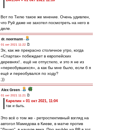
Вот по Тилю такое же мнение. Очень удивлен,
что Руй даже не захотел посмотреть на него в
деле.
dr. noormann
-
01 окт 2021 11:22
Эх, как же прекрасно столичное утро, когда
«Спартак» побеждает в европейских
деревнях!.. ещё не отпустило, и это я не из
«переобувшихся», а как бы мне было, если б я
ещё и переобувался по ходу?
;))
Alex Green
-
01 окт 2021 11:21
Карелин » 01 окт 2021, 11:04
так и быть.
Это всё о том же - ретроспективный взгляд на
автогол Мамедова в Киеве, в матче против
"Лацио", в начале века. Про акцЫю на ВВ в тот