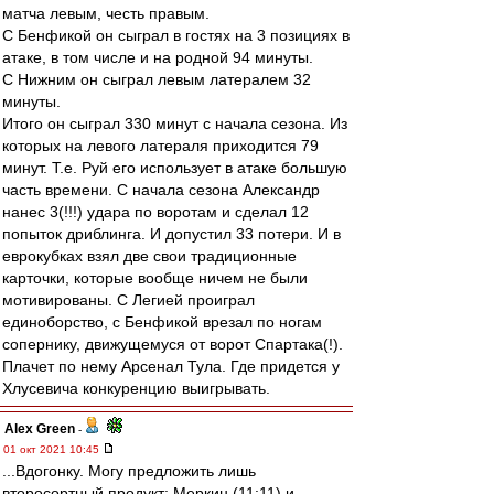
матча левым, честь правым.
С Бенфикой он сыграл в гостях на 3 позициях в
атаке, в том числе и на родной 94 минуты.
С Нижним он сыграл левым латералем 32
минуты.
Итого он сыграл 330 минут с начала сезона. Из
которых на левого латераля приходится 79
минут. Т.е. Руй его использует в атаке большую
часть времени. С начала сезона Александр
нанес 3(!!!) удара по воротам и сделал 12
попыток дриблинга. И допустил 33 потери. И в
еврокубках взял две свои традиционные
карточки, которые вообще ничем не были
мотивированы. С Легией проиграл
единоборство, с Бенфикой врезал по ногам
сопернику, движущемуся от ворот Спартака(!).
Плачет по нему Арсенал Тула. Где придется у
Хлусевича конкуренцию выигрывать.
Alex Green
-
01 окт 2021 10:45
...Вдогонку. Могу предложить лишь
второсортный продукт: Меркин (11:11) и