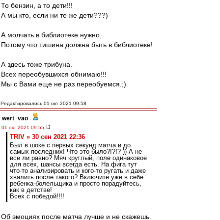
То бензин, а то дети!!!
А мы кто, если ни те же дети???)
А молчать в библиотеке нужно.
Потому что тишина должна быть в библиотеке!
А здесь тоже трибуна.
Всех переобувшихся обнимаю!!!
Мы с Вами еще не раз переобуемся.;)
Редактировалось 01 окт 2021 09:58
wert_vao
-
01 окт 2021 09:55
TRIV » 30 сен 2021 22:36
Был в шоке с первых секунд матча и до
самых последних! Что это было?!?!? )) А не
все ли равно? Мяч круглый, поле одинаковое
для всех, шансы всегда есть. На фига тут
что-то анализировать и кого-то ругать и даже
хвалить после такого? Включите уже в себе
ребенка-болельщика и просто порадуйтесь,
как в детстве!
Всех с победой!!!!
Об эмоциях после матча лучше и не скажешь.