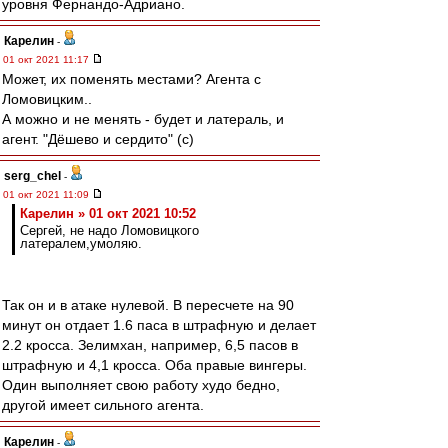
уровня Фернандо-Адриано.
Карелин
-
01 окт 2021 11:17
Может, их поменять местами? Агента с
Ломовицким..
А можно и не менять - будет и латераль, и
агент. "Дёшево и сердито" (с)
serg_chel
-
01 окт 2021 11:09
Карелин » 01 окт 2021 10:52
Сергей, не надо Ломовицкого
латералем,умоляю.
Так он и в атаке нулевой. В пересчете на 90
минут он отдает 1.6 паса в штрафную и делает
2.2 кросса. Зелимхан, например, 6,5 пасов в
штрафную и 4,1 кросса. Оба правые вингеры.
Один выполняет свою работу худо бедно,
другой имеет сильного агента.
Карелин
-