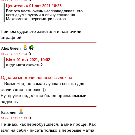
01 окт 2021 10:26
Ценитель » 01 окт 2021 10:23
Вот эта часть очень несправедливая, его
негр двумя руками в спину толкал на
Максименко, пересмотри повтор.
Причем судьи это заметили и назначили
штрафной.
Alex Green
-
01 окт 2021 10:24
Ых » 01 окт 2021, 10:02
а где матч скачать?
Одна из многочисленных ссылок на
.
...Возможно, не самая лучшая ссылка для
скачивания в поезде:))
Ну, другие поделятся более приемлемыми,
надеюсь.
Карелин
-
01 окт 2021 10:23
Не знаю, как переобувшиеся, а мне проще. Как
взял на себя - писать только в перерыве матча,