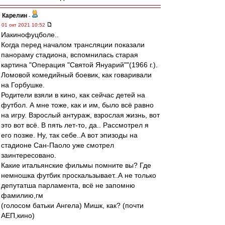
Карелин
-
01 окт 2021 10:52
Иакинофуцболе..
Когда перед началом трансляции показали
панораму стадиона, вспомнилась старая
картина "Операция "Святой Януарий""(1966 г.).
Ломовой комедийный боевик, как говаривали
на Горбушке.
Родители взяли в кино, как сейчас детей на
футбол. А мне тоже, как и им, было всё равно
на игру. Взрослый антураж, взрослая жизнь, вот
это вот всё. В пять лет-то, да.. Рассмотрел я
его позже. Ну, так себе..А вот эпизоды на
стадионе Сан-Паоло уже смотрел
заинтересовано.
Какие итальянские фильмы помните вы? Где
немношка футбик проскальзывает..А не только
депутатша парламента, всё не запомню
фамилию,гм
(голосом батьки Ангела) Мишк, как? (почти
АЕП,кино)