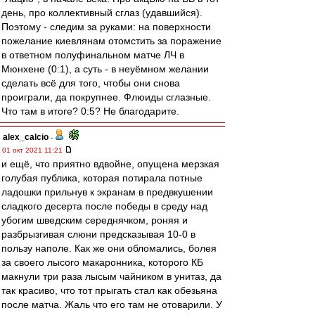
день, про коллективный сглаз (удавшийся).
Поэтому - следим за руками: на поверхности
пожелание киевлянам отомстить за поражение
в ответном полуфинальном матче ЛЧ в
Мюнхене (0:1), а суть - в неуёмном желании
сделать всё для того, чтобы они снова
проиграли, да покрупнее. Флюиды сглазные.
Что там в итоге? 0:5? Не благодарите.
alex_calcio
-
01 окт 2021 11:21
и ещё, что приятно вдвойне, опущена мерзкая
голубая публика, которая потирала потные
ладошки прильнув к экранам в предвкушении
сладкого десерта после победы в среду над
убогим шведским середнячком, роняя и
разбрызгивая слюни предсказывая 10-0 в
пользу наполе. Как же они обломались, болея
за своего лысого макаронника, которого КБ
макнули три раза лысым чайником в унитаз, да
так красиво, что тот прыгать стал как обезьяна
после матча. Жаль что его там не отоварили. У