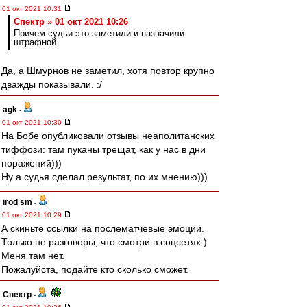
01 окт 2021 10:31
Спектр » 01 окт 2021 10:26
Причем судьи это заметили и назначили
штрафной.
Да, а Шмурнов не заметил, хотя повтор крупно
дважды показывали. :/
agk
-
01 окт 2021 10:30
На Бобе опубликовали отзывы неаполитанских
тиффози: там пуканы трещат, как у нас в дни
поражений)))
Ну а судья сделал результат, по их мнению)))
irod sm
-
01 окт 2021 10:29
А скиньте ссылки на послематчевые эмоции.
Только не разговоры, что смотри в соцсетях.)
Меня там нет.
Пожалуйста, подайте кто сколько сможет.
Спектр
-