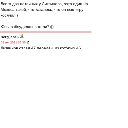
Всего два неточных у Литвинова, зато один на
Мозеса такой, что казалось, что он всю игру
косячил )
.......
Юль, заблудилась что ли?)))
serg_chel
-
01 окт 2021 09:30
Литвинов отдал 47 передач, из которых 45
точных, из них пасов в финальную треть поля
10(9 точных). Ну и пальнул один дальний удар
за 0xG.
Ehidna
-
01 окт 2021 09:19
Карелин » 01 окт 2021 09:11
Ведь как все нервничали вчера в первом
тайме - и команда, и тренеры, и болельщики,
и вся страна, и вся Европа, и весь мир, и..,и.
Не все. Я с утра знала, что выиграем. Ровно
такая же чуйка, как в день игры с Реалом в 91-
м. И когда плюху пустили на первых секундах,
я вообще полностью уверилась, что три