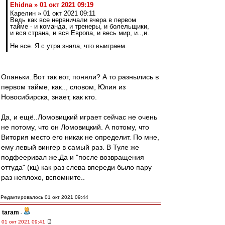
Ehidna » 01 окт 2021 09:19
Карелин » 01 окт 2021 09:11
Ведь как все нервничали вчера в первом
тайме - и команда, и тренеры, и болельщики,
и вся страна, и вся Европа, и весь мир, и..,и.
Не все. Я с утра знала, что выиграем.
Опаньки..Вот так вот, поняли? А то разнылись в
первом тайме, как.., словом, Юлия из
Новосибирска, знает, как кто.
Да, и ещё..Ломовицкий играет сейчас не очень
не потому, что он Ломовицкий. А потому, что
Витория место его никак не определит. По мне,
ему левый вингер в самый раз. В Туле же
подфееривал же.Да и "после возвращения
оттуда" (кц) как раз слева впереди было пару
раз неплохо, вспомните..
Редактировалось 01 окт 2021 09:44
taram
-
01 окт 2021 09:41