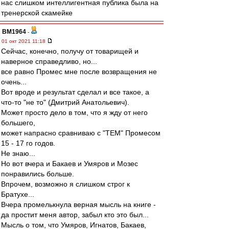
нас слишком интеллигентная публика была на
тренерской скамейке
BM1964
-
01 окт 2021 11:18
Сейчас, конечно, получу от товарищей и
наверное справедливо, но...
все равно Промес мне после возвращения не
очень...
Вот вроде и результат сделал и все такое, а
что-то "не то" (Дмитрий Анатольевич).
Может просто дело в том, что я жду от него
большего,
может напрасно сравниваю с "ТЕМ" Промесом
15 - 17 го годов.
Не знаю...
Но вот вчера и Бакаев и Умяров и Мозес
понравились больше.
Впрочем, возможно я слишком строг к
Братухе...
Вчера промелькнула верная мысль на книге -
да простит меня автор, забыл кто это был...
Мысль о том, что Умяров, Игнатов, Бакаев,