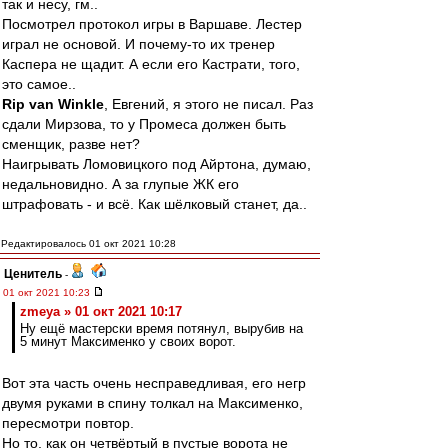
так и несу, гм..
Посмотрел протокол игры в Варшаве. Лестер
играл не основой. И почему-то их тренер
Каспера не щадит. А если его Кастрати, того,
это самое..
Rip van Winkle
, Евгений, я этого не писал. Раз
сдали Мирзова, то у Промеса должен быть
сменщик, разве нет?
Наигрывать Ломовицкого под Айртона, думаю,
недальновидно. А за глупые ЖК его
штрафовать - и всё. Как шёлковый станет, да..
Редактировалось 01 окт 2021 10:28
Ценитель
-
01 окт 2021 10:23
zmeya » 01 окт 2021 10:17
Ну ещё мастерски время потянул, вырубив на
5 минут Максименко у своих ворот.
Вот эта часть очень несправедливая, его негр
двумя руками в спину толкал на Максименко,
пересмотри повтор.
Но то, как он четвёртый в пустые ворота не