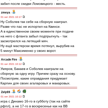
забил после скидки Ломовицкого - жесть.
zmeya
-
01 окт 2021 10:17
Ну Соболев так себе на сборную наиграл.
Разве что пас не испортил на Квинси.
А в единственном своем моменте при подаче
на него с фланга забыл подпрыгнуть - так
засмотрелся на летящий мяч.
Ну ещё мастерски время потянул, вырубив на
5 минут Максименко у своих ворот.
Arcade Fire
-
01 окт 2021 10:12
Умяров, Бакаев и Соболев наиграли на
сборную за одну игру. Причем сразу на основу.
Посмотрим, какие оправдания придумает
Карпин для своих агаларовых и макаровых.
Zely69
-
01 окт 2021 10:12
игра с Динамо 16-го в субботу (так на сайте
рфпл), а не 17-го в воскресенье как на ВВ