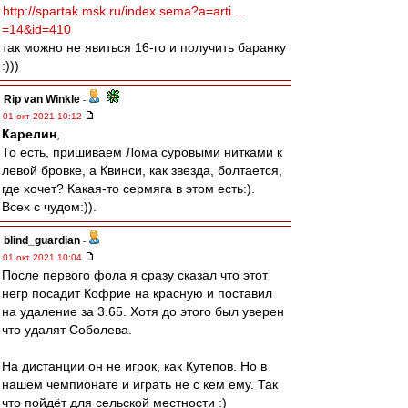
http://spartak.msk.ru/index.sema?a=arti ...
=14&id=410
так можно не явиться 16-го и получить баранку
:)))
Rip van Winkle
-
01 окт 2021 10:12
Карелин
,
То есть, пришиваем Лома суровыми нитками к
левой бровке, а Квинси, как звезда, болтается,
где хочет? Какая-то сермяга в этом есть:).
Всех с чудом:)).
blind_guardian
-
01 окт 2021 10:04
После первого фола я сразу сказал что этот
негр посадит Кофрие на красную и поставил
на удаление за 3.65. Хотя до этого был уверен
что удалят Соболева.
На дистанции он не игрок, как Кутепов. Но в
нашем чемпионате и играть не с кем ему. Так
что пойдёт для сельской местности :)