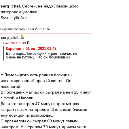
serg_chel
, Сергей, не надо Ломовицкого
латералем,умоляю.
Лучше убейте..
Редактировалось 01 окт 2021 10:57
serg_chel
-
01 окт 2021 10:49
Карелин » 01 окт 2021 09:42
Да, и ещё..Ломовицкий играет сейчас не
очень не потому, что он Ломовицкий.
У Ломовицкого есть родная позиция -
инвертированный правый вингер. Он
левоногий.
В последних матчах он сыграл на ней 18 минут
с Уфой и Наполи.
До этого он играл 47 минут в трех матчах
сыграл левым латералем. Это самая близкая
ему позиция из возможных.
С Арсеналом он сыграл 60 минут левым
вингером. А с Уралом 79 минут, причем часть