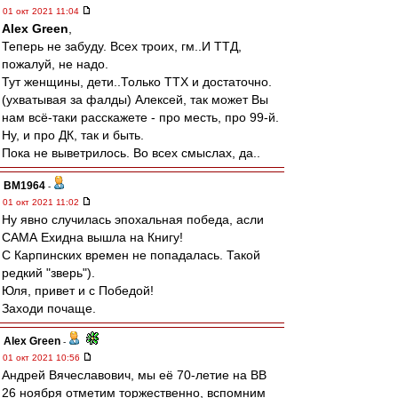
01 окт 2021 11:04
Alex Green
,
Теперь не забуду. Всех троих, гм..И ТТД,
пожалуй, не надо.
Тут женщины, дети..Только ТТХ и достаточно.
(ухватывая за фалды) Алексей, так может Вы
нам всё-таки расскажете - про месть, про 99-й.
Ну, и про ДК, так и быть.
Пока не выветрилось. Во всех смыслах, да..
BM1964
-
01 окт 2021 11:02
Ну явно случилась эпохальная победа, асли
САМА Ехидна вышла на Книгу!
С Карпинских времен не попадалась. Такой
редкий "зверь").
Юля, привет и с Победой!
Заходи почаще.
Alex Green
-
01 окт 2021 10:56
Андрей Вячеславович, мы её 70-летие на ВВ
26 ноября отметим торжественно, вспомним