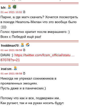
Ых
-
01 окт 2021 10:02
Парни, а где матч скачать? Хочется посмотреть
в поезде Неаполь-Милан что это вообще было
:))))
Голос приятно хрипит после вчерашнего :)
Всех с Победой ещё раз!
freddiman70
-
01 окт 2021 09:58
DAVAI :)
https://twitter.com/fcsm_official/statu ...
87078?s=21
irod sm
-
01 окт 2021 09:58
Никогда не упрекал сокнижников в
проявленных эмоциях.
Пусть даже и в панических.)
Потому что как и все, подвержен им.
Как ругают, так и на руках носить будут.