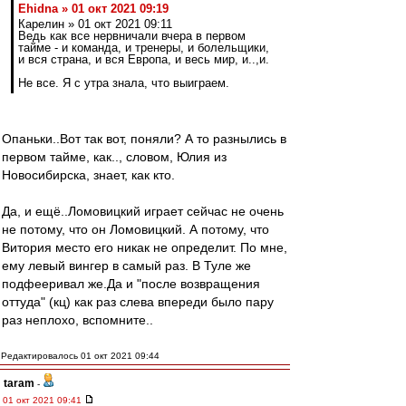
Ehidna » 01 окт 2021 09:19
Карелин » 01 окт 2021 09:11
Ведь как все нервничали вчера в первом
тайме - и команда, и тренеры, и болельщики,
и вся страна, и вся Европа, и весь мир, и..,и.
Не все. Я с утра знала, что выиграем.
Опаньки..Вот так вот, поняли? А то разнылись в
первом тайме, как.., словом, Юлия из
Новосибирска, знает, как кто.
Да, и ещё..Ломовицкий играет сейчас не очень
не потому, что он Ломовицкий. А потому, что
Витория место его никак не определит. По мне,
ему левый вингер в самый раз. В Туле же
подфееривал же.Да и "после возвращения
оттуда" (кц) как раз слева впереди было пару
раз неплохо, вспомните..
Редактировалось 01 окт 2021 09:44
taram
-
01 окт 2021 09:41