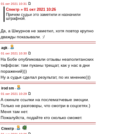
01 окт 2021 10:31
Спектр » 01 окт 2021 10:26
Причем судьи это заметили и назначили
штрафной.
Да, а Шмурнов не заметил, хотя повтор крупно
дважды показывали. :/
agk
-
01 окт 2021 10:30
На Бобе опубликовали отзывы неаполитанских
тиффози: там пуканы трещат, как у нас в дни
поражений)))
Ну а судья сделал результат, по их мнению)))
irod sm
-
01 окт 2021 10:29
А скиньте ссылки на послематчевые эмоции.
Только не разговоры, что смотри в соцсетях.)
Меня там нет.
Пожалуйста, подайте кто сколько сможет.
Спектр
-