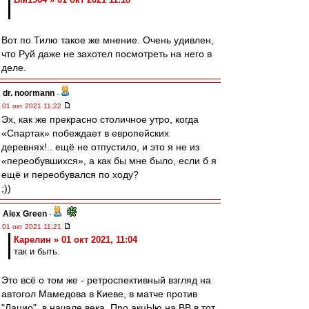
Вот по Тилю такое же мнение. Очень удивлен,
что Руй даже не захотел посмотреть на него в
деле.
dr. noormann
-
01 окт 2021 11:22
Эх, как же прекрасно столичное утро, когда
«Спартак» побеждает в европейских
деревнях!.. ещё не отпустило, и это я не из
«переобувшихся», а как бы мне было, если б я
ещё и переобувался по ходу?
;))
Alex Green
-
01 окт 2021 11:21
Карелин » 01 окт 2021, 11:04
так и быть.
Это всё о том же - ретроспективный взгляд на
автогол Мамедова в Киеве, в матче против
"Лацио", в начале века. Про акцЫю на ВВ в тот