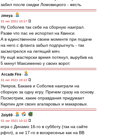
забил после скидки Ломовицкого - жесть.
zmeya
-
01 окт 2021 10:17
Ну Соболев так себе на сборную наиграл.
Разве что пас не испортил на Квинси.
А в единственном своем моменте при подаче
на него с фланга забыл подпрыгнуть - так
засмотрелся на летящий мяч.
Ну ещё мастерски время потянул, вырубив на
5 минут Максименко у своих ворот.
Arcade Fire
-
01 окт 2021 10:12
Умяров, Бакаев и Соболев наиграли на
сборную за одну игру. Причем сразу на основу.
Посмотрим, какие оправдания придумает
Карпин для своих агаларовых и макаровых.
Zely69
-
01 окт 2021 10:12
игра с Динамо 16-го в субботу (так на сайте
рфпл), а не 17-го в воскресенье как на ВВ