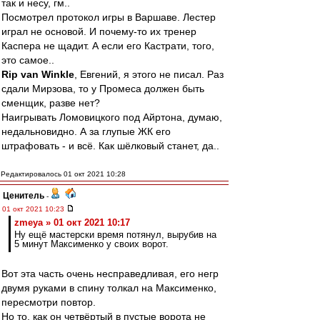
так и несу, гм..
Посмотрел протокол игры в Варшаве. Лестер
играл не основой. И почему-то их тренер
Каспера не щадит. А если его Кастрати, того,
это самое..
Rip van Winkle
, Евгений, я этого не писал. Раз
сдали Мирзова, то у Промеса должен быть
сменщик, разве нет?
Наигрывать Ломовицкого под Айртона, думаю,
недальновидно. А за глупые ЖК его
штрафовать - и всё. Как шёлковый станет, да..
Редактировалось 01 окт 2021 10:28
Ценитель
-
01 окт 2021 10:23
zmeya » 01 окт 2021 10:17
Ну ещё мастерски время потянул, вырубив на
5 минут Максименко у своих ворот.
Вот эта часть очень несправедливая, его негр
двумя руками в спину толкал на Максименко,
пересмотри повтор.
Но то, как он четвёртый в пустые ворота не