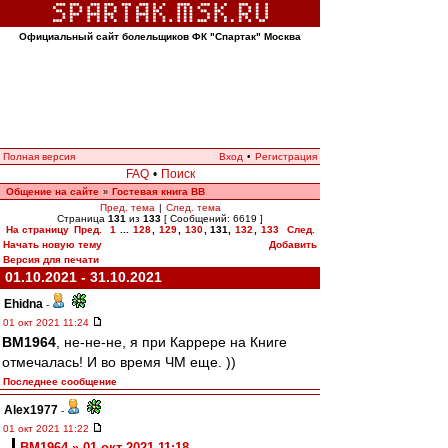
Официальный сайт болельщиков ФК "Спартак" Москва
Полная версия
Вход
•
Регистрация
FAQ
•
Поиск
Общение на сайте
Гостевая книга ВВ
»
Пред. тема
|
След. тема
Страница
131
из
133
[ Сообщений: 6619 ]
На страницу
Пред.
1
...
128
,
129
,
130
,
131
,
132
,
133
След.
Начать новую тему
Добавить
Версия для печати
01.10.2021 - 31.10.2021
Ehidna
-
01 окт 2021 11:24
BM1964
, не-не-не, я при Каррере на Книге
отмечалась! И во время ЧМ еще. ))
Последнее сообщение
Alex1977
-
01 окт 2021 11:22
BM1964 » 01 окт 2021 11:18