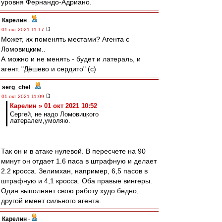
уровня Фернандо-Адриано.
Карелин
-
01 окт 2021 11:17
Может, их поменять местами? Агента с
Ломовицким..
А можно и не менять - будет и латераль, и
агент. "Дёшево и сердито" (с)
serg_chel
-
01 окт 2021 11:09
Карелин » 01 окт 2021 10:52
Сергей, не надо Ломовицкого
латералем,умоляю.
Так он и в атаке нулевой. В пересчете на 90
минут он отдает 1.6 паса в штрафную и делает
2.2 кросса. Зелимхан, например, 6,5 пасов в
штрафную и 4,1 кросса. Оба правые вингеры.
Один выполняет свою работу худо бедно,
другой имеет сильного агента.
Карелин
-