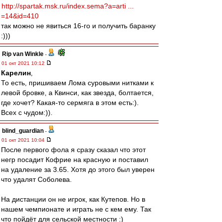
http://spartak.msk.ru/index.sema?a=arti ...
=14&id=410
так можно не явиться 16-го и получить баранку
:)))
Rip van Winkle
-
01 окт 2021 10:12
Карелин
,
То есть, пришиваем Лома суровыми нитками к
левой бровке, а Квинси, как звезда, болтается,
где хочет? Какая-то сермяга в этом есть:).
Всех с чудом:)).
blind_guardian
-
01 окт 2021 10:04
После первого фола я сразу сказал что этот
негр посадит Кофрие на красную и поставил
на удаление за 3.65. Хотя до этого был уверен
что удалят Соболева.
На дистанции он не игрок, как Кутепов. Но в
нашем чемпионате и играть не с кем ему. Так
что пойдёт для сельской местности :)