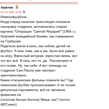
Карелин
-
01 окт 2021 10:52
Иакинофуцболе..
Когда перед началом трансляции показали
панораму стадиона, вспомнилась старая
картина "Операция "Святой Януарий""(1966 г.).
Ломовой комедийный боевик, как говаривали
на Горбушке.
Родители взяли в кино, как сейчас детей на
футбол. А мне тоже, как и им, было всё равно
на игру. Взрослый антураж, взрослая жизнь, вот
это вот всё. В пять лет-то, да.. Рассмотрел я
его позже. Ну, так себе..А вот эпизоды на
стадионе Сан-Паоло уже смотрел
заинтересовано.
Какие итальянские фильмы помните вы? Где
немношка футбик проскальзывает..А не только
депутатша парламента, всё не запомню
фамилию,гм
(голосом батьки Ангела) Мишк, как? (почти
АЕП,кино)