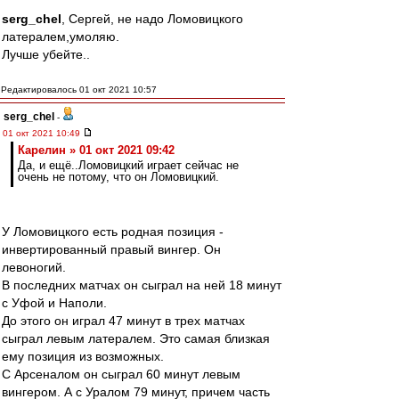
serg_chel
, Сергей, не надо Ломовицкого
латералем,умоляю.
Лучше убейте..
Редактировалось 01 окт 2021 10:57
serg_chel
-
01 окт 2021 10:49
Карелин » 01 окт 2021 09:42
Да, и ещё..Ломовицкий играет сейчас не
очень не потому, что он Ломовицкий.
У Ломовицкого есть родная позиция -
инвертированный правый вингер. Он
левоногий.
В последних матчах он сыграл на ней 18 минут
с Уфой и Наполи.
До этого он играл 47 минут в трех матчах
сыграл левым латералем. Это самая близкая
ему позиция из возможных.
С Арсеналом он сыграл 60 минут левым
вингером. А с Уралом 79 минут, причем часть