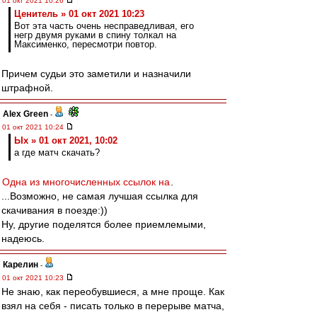
01 окт 2021 10:26
Ценитель » 01 окт 2021 10:23
Вот эта часть очень несправедливая, его
негр двумя руками в спину толкал на
Максименко, пересмотри повтор.
Причем судьи это заметили и назначили
штрафной.
Alex Green
-
01 окт 2021 10:24
Ых » 01 окт 2021, 10:02
а где матч скачать?
Одна из многочисленных ссылок на
.
...Возможно, не самая лучшая ссылка для
скачивания в поезде:))
Ну, другие поделятся более приемлемыми,
надеюсь.
Карелин
-
01 окт 2021 10:23
Не знаю, как переобувшиеся, а мне проще. Как
взял на себя - писать только в перерыве матча,