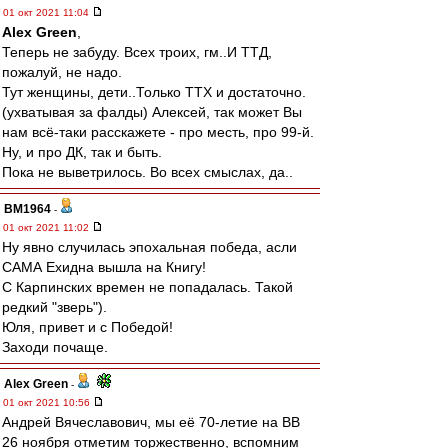
01 окт 2021 11:04
Alex Green
,
Теперь не забуду. Всех троих, гм..И ТТД,
пожалуй, не надо.
Тут женщины, дети..Только ТТХ и достаточно.
(ухватывая за фалды) Алексей, так может Вы
нам всё-таки расскажете - про месть, про 99-й.
Ну, и про ДК, так и быть.
Пока не выветрилось. Во всех смыслах, да..
BM1964
-
01 окт 2021 11:02
Ну явно случилась эпохальная победа, асли
САМА Ехидна вышла на Книгу!
С Карпинских времен не попадалась. Такой
редкий "зверь").
Юля, привет и с Победой!
Заходи почаще.
Alex Green
-
01 окт 2021 10:56
Андрей Вячеславович, мы её 70-летие на ВВ
26 ноября отметим торжественно, вспомним