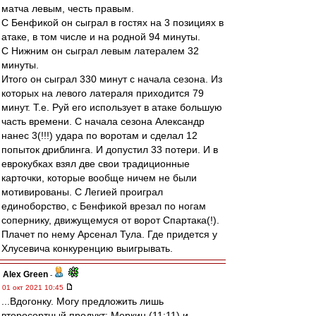
матча левым, честь правым.
С Бенфикой он сыграл в гостях на 3 позициях в
атаке, в том числе и на родной 94 минуты.
С Нижним он сыграл левым латералем 32
минуты.
Итого он сыграл 330 минут с начала сезона. Из
которых на левого латераля приходится 79
минут. Т.е. Руй его использует в атаке большую
часть времени. С начала сезона Александр
нанес 3(!!!) удара по воротам и сделал 12
попыток дриблинга. И допустил 33 потери. И в
еврокубках взял две свои традиционные
карточки, которые вообще ничем не были
мотивированы. С Легией проиграл
единоборство, с Бенфикой врезал по ногам
сопернику, движущемуся от ворот Спартака(!).
Плачет по нему Арсенал Тула. Где придется у
Хлусевича конкуренцию выигрывать.
Alex Green
-
01 окт 2021 10:45
...Вдогонку. Могу предложить лишь
второсортный продукт: Меркин (11:11) и