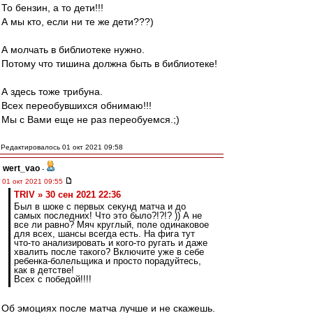
То бензин, а то дети!!!
А мы кто, если ни те же дети???)
А молчать в библиотеке нужно.
Потому что тишина должна быть в библиотеке!
А здесь тоже трибуна.
Всех переобувшихся обнимаю!!!
Мы с Вами еще не раз переобуемся.;)
Редактировалось 01 окт 2021 09:58
wert_vao
-
01 окт 2021 09:55
TRIV » 30 сен 2021 22:36
Был в шоке с первых секунд матча и до
самых последних! Что это было?!?!? )) А не
все ли равно? Мяч круглый, поле одинаковое
для всех, шансы всегда есть. На фига тут
что-то анализировать и кого-то ругать и даже
хвалить после такого? Включите уже в себе
ребенка-болельщика и просто порадуйтесь,
как в детстве!
Всех с победой!!!!
Об эмоциях после матча лучше и не скажешь.