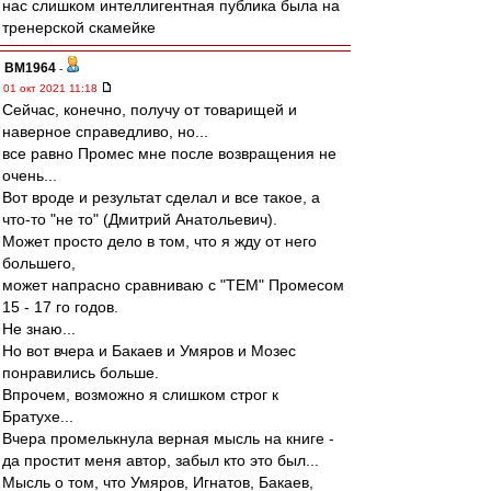
нас слишком интеллигентная публика была на
тренерской скамейке
BM1964
-
01 окт 2021 11:18
Сейчас, конечно, получу от товарищей и
наверное справедливо, но...
все равно Промес мне после возвращения не
очень...
Вот вроде и результат сделал и все такое, а
что-то "не то" (Дмитрий Анатольевич).
Может просто дело в том, что я жду от него
большего,
может напрасно сравниваю с "ТЕМ" Промесом
15 - 17 го годов.
Не знаю...
Но вот вчера и Бакаев и Умяров и Мозес
понравились больше.
Впрочем, возможно я слишком строг к
Братухе...
Вчера промелькнула верная мысль на книге -
да простит меня автор, забыл кто это был...
Мысль о том, что Умяров, Игнатов, Бакаев,