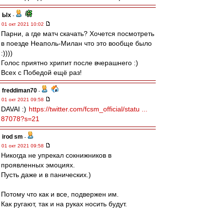
Ых
-
01 окт 2021 10:02
Парни, а где матч скачать? Хочется посмотреть
в поезде Неаполь-Милан что это вообще было
:))))
Голос приятно хрипит после вчерашнего :)
Всех с Победой ещё раз!
freddiman70
-
01 окт 2021 09:58
DAVAI :)
https://twitter.com/fcsm_official/statu ...
87078?s=21
irod sm
-
01 окт 2021 09:58
Никогда не упрекал сокнижников в
проявленных эмоциях.
Пусть даже и в панических.)
Потому что как и все, подвержен им.
Как ругают, так и на руках носить будут.