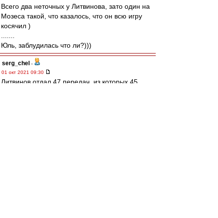
Всего два неточных у Литвинова, зато один на
Мозеса такой, что казалось, что он всю игру
косячил )
.......
Юль, заблудилась что ли?)))
serg_chel
-
01 окт 2021 09:30
Литвинов отдал 47 передач, из которых 45
точных, из них пасов в финальную треть поля
10(9 точных). Ну и пальнул один дальний удар
за 0xG.
Ehidna
-
01 окт 2021 09:19
Карелин » 01 окт 2021 09:11
Ведь как все нервничали вчера в первом
тайме - и команда, и тренеры, и болельщики,
и вся страна, и вся Европа, и весь мир, и..,и.
Не все. Я с утра знала, что выиграем. Ровно
такая же чуйка, как в день игры с Реалом в 91-
м. И когда плюху пустили на первых секундах,
я вообще полностью уверилась, что три