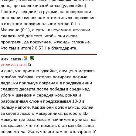
день, про коллективный сглаз (удавшийся).
Поэтому - следим за руками: на поверхности
пожелание киевлянам отомстить за поражение
в ответном полуфинальном матче ЛЧ в
Мюнхене (0:1), а суть - в неуёмном желании
сделать всё для того, чтобы они снова
проиграли, да покрупнее. Флюиды сглазные.
Что там в итоге? 0:5? Не благодарите.
alex_calcio
-
01 окт 2021 11:21
и ещё, что приятно вдвойне, опущена мерзкая
голубая публика, которая потирала потные
ладошки прильнув к экранам в предвкушении
сладкого десерта после победы в среду над
убогим шведским середнячком, роняя и
разбрызгивая слюни предсказывая 10-0 в
пользу наполе. Как же они обломались, болея
за своего лысого макаронника, которого КБ
макнули три раза лысым чайником в унитаз, да
так красиво, что тот прыгать стал как обезьяна
после матча. Жаль что его там не отоварили. У