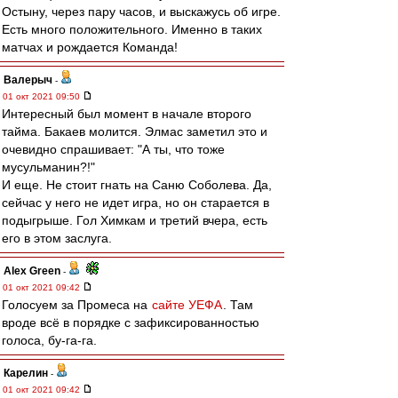
Остыну, через пару часов, и выскажусь об игре.
Есть много положительного. Именно в таких
матчах и рождается Команда!
Валерыч
-
01 окт 2021 09:50
Интересный был момент в начале второго
тайма. Бакаев молится. Элмас заметил это и
очевидно спрашивает: "А ты, что тоже
мусульманин?!"
И еще. Не стоит гнать на Саню Соболева. Да,
сейчас у него не идет игра, но он старается в
подыгрыше. Гол Химкам и третий вчера, есть
его в этом заслуга.
Alex Green
-
01 окт 2021 09:42
Голосуем за Промеса на
сайте УЕФА
. Там
вроде всё в порядке с зафиксированностью
голоса, бу-га-га.
Карелин
-
01 окт 2021 09:42