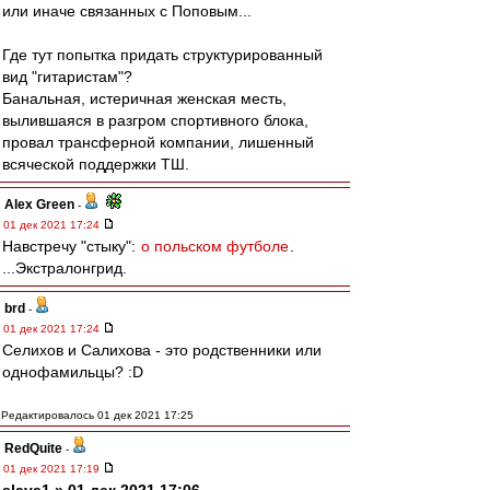
или иначе связанных с Поповым...
Где тут попытка придать структурированный
вид "гитаристам"?
Банальная, истеричная женская месть,
вылившаяся в разгром спортивного блока,
провал трансферной компании, лишенный
всяческой поддержки ТШ.
Alex Green
-
01 дек 2021 17:24
Навстречу "стыку":
о польском футболе
.
...Экстралонгрид.
brd
-
01 дек 2021 17:24
Селихов и Салихова - это родственники или
однофамильцы? :D
Редактировалось 01 дек 2021 17:25
RedQuite
-
01 дек 2021 17:19