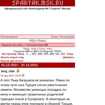
Официальный сайт болельщиков ФК "Спартак" Москва
Полная версия
Вход
•
Регистрация
FAQ
•
Поиск
Общение на сайте
Гостевая книга ВВ
»
Пред. тема
|
След. тема
Страница
110
из
112
[ Сообщений: 5558 ]
На страницу
Пред.
1
...
107
,
108
,
109
,
110
,
111
,
112
След.
Начать новую тему
Добавить
Версия для печати
01.12.2021 - 31.12.2021
serg_chel
-
01 дек 2021 19:43
А этот Пьер Безушков не уникален. Ровно по
этому пути шла Турция после ужесточения
лимита. Множество умеющих попадать по
мячу и имеющих правильных родителей
турецких осели в Суперлиге. А некоторые за
взятки перед этим поиграли в сборной Турции.