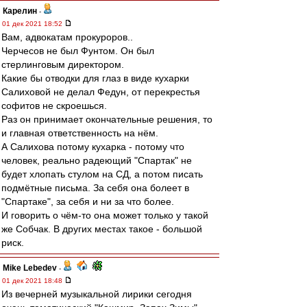
Карелин
-
01 дек 2021 18:52
Вам, адвокатам прокуроров..
Черчесов не был Фунтом. Он был
стерлинговым директором.
Какие бы отводки для глаз в виде кухарки
Салиховой не делал Федун, от перекрестья
софитов не скроешься.
Раз он принимает окончательные решения, то
и главная ответственность на нём.
А Салихова потому кухарка - потому что
человек, реально радеющий "Спартак" не
будет хлопать стулом на СД, а потом писать
подмётные письма. За себя она болеет в
"Спартаке", за себя и ни за что более.
И говорить о чём-то она может только у такой
же Собчак. В других местах такое - большой
риск.
Mike Lebedev
-
01 дек 2021 18:48
Из вечерней музыкальной лирики сегодня