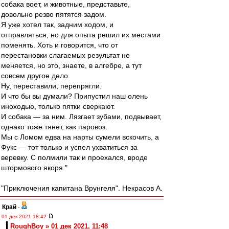
собака воет, и животные, представьте,
довольно резво пятятся задом.
Я уже хотел так, задним ходом, и
отправляться, но для опыта решил их местами
поменять. Хоть и говорится, что от
перестановки слагаемых результат не
меняется, но это, знаете, в алгебре, а тут
совсем другое дело.
Ну, переставили, перепрягли.
И что бы вы думали? Припустил наш олень
иноходью, только пятки сверкают.
И собака — за ним. Лязгает зубами, подвывает,
однако тоже тянет, как паровоз.
Мы с Ломом едва на нарты сумели вскочить, а
Фукс — тот только и успел ухватиться за
веревку. С полмили так и проехался, вроде
штормового якоря."
"Приключения капитана Врунгеля". Некрасов А.
Край
-
01 дек 2021 18:42
RoughBoy » 01 дек 2021, 11:48