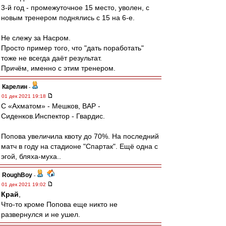
3-й год - промежуточное 15 место, уволен, с
новым тренером поднялись с 15 на 6-е.
Не слежу за Насром.
Просто пример того, что "дать поработать"
тоже не всегда даёт результат.
Причём, именно с этим тренером.
Карелин
-
01 дек 2021 19:18
С «Ахматом» - Мешков, ВАР -
Сиденков.Инспектор - Гвардис.
Попова увеличила квоту до 70%. На последний
матч в году на стадионе "Спартак". Ещё одна с
эгой, бляха-муха..
RoughBoy
-
01 дек 2021 19:02
Край
,
Что-то кроме Попова еще никто не
развернулся и не ушел.