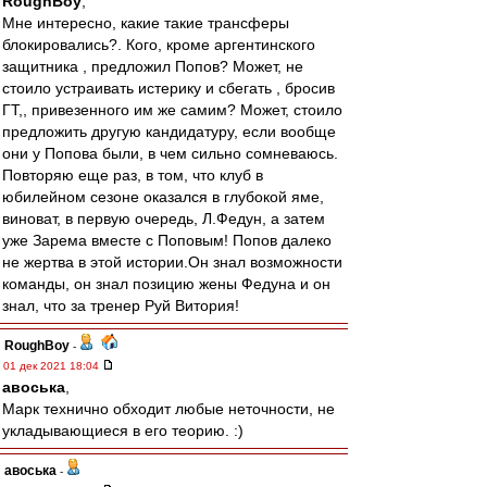
RoughBoy
,
Мне интересно, какие такие трансферы
блокировались?. Кого, кроме аргентинского
защитника , предложил Попов? Может, не
стоило устраивать истерику и сбегать , бросив
ГТ,, привезенного им же самим? Может, стоило
предложить другую кандидатуру, если вообще
они у Попова были, в чем сильно сомневаюсь.
Повторяю еще раз, в том, что клуб в
юбилейном сезоне оказался в глубокой яме,
виноват, в первую очередь, Л.Федун, а затем
уже Зарема вместе с Поповым! Попов далеко
не жертва в этой истории.Он знал возможности
команды, он знал позицию жены Федуна и он
знал, что за тренер Руй Витория!
RoughBoy
-
01 дек 2021 18:04
авоська
,
Марк технично обходит любые неточности, не
укладывающиеся в его теорию. :)
авоська
-