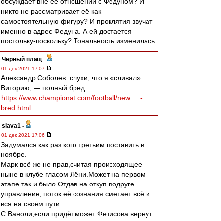
обсуждает вне её отношений с Федуном? И
никто не рассматривает её как
самостоятельную фигуру? И проклятия звучат
именно в адрес Федуна. А ей достается
постольку-поскольку? Тональность изменилась.
Черный плащ
-
01 дек 2021 17:07
Александр Соболев: слухи, что я «сливал»
Виторию, — полный бред
https://www.championat.com/football/new ... -
bred.html
slava1
-
01 дек 2021 17:06
Задумался как раз кого третьим поставить в
ноябре.
Марк всё же не прав,считая происходящее
ныне в клубе гласом Лёни.Может на первом
этапе так и было.Отдав на откуп подруге
управление, поток её сознания сметает всё и
вся на своём пути.
C Ваноли,если придёт,может Фетисова вернут.