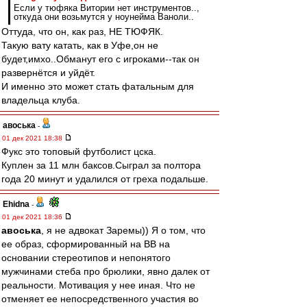
Если у тюфяка Витории нет инструментов..,
откуда они возьмутся у ноунейма Ваноли..
Оттуда, что он, как раз, НЕ ТЮФЯК.
Такую вату катать, как в Уфе,он не
будет,имхо..Обманут его с игроками--так он
развернётся и уйдёт.
И именно это может стать фатальным для
владельца клуба.
авоська
-
01 дек 2021 18:38
Фукс это топовый футболист цска.
Куплен за 11 млн баксов.Сыграл за полтора
года 20 минут и удалился от греха подальше.
Ehidna
-
01 дек 2021 18:36
авоська
, я не адвокат Заремы)) Я о том, что
ее образ, сформированный на ВВ на
основании стереотипов и непонятого
мужчинами стеба про брюлики, явно далек от
реальности. Мотивация у нее иная. Что не
отменяет ее непосредственного участия во