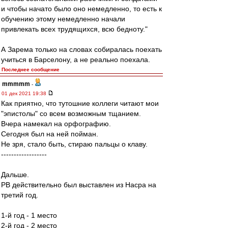
и чтобы начато было оно немедленно, то есть к
обучению этому немедленно начали
привлекать всех трудящихся, всю бедноту."
А Зарема только на словах собиралась поехать
учиться в Барселону, а не реально поехала.
Последнее сообщение
mmmmm
-
01 дек 2021 19:38
Как приятно, что тутошние коллеги читают мои
"эпистолы" со всем возможным тщанием.
Вчера намекал на орфографию.
Сегодня был на ней пойман.
Не зря, стало быть, стираю пальцы о клаву.
------------------
Дальше.
РВ действительно был выставлен из Насра на
третий год.
1-й год - 1 место
2-й год - 2 место