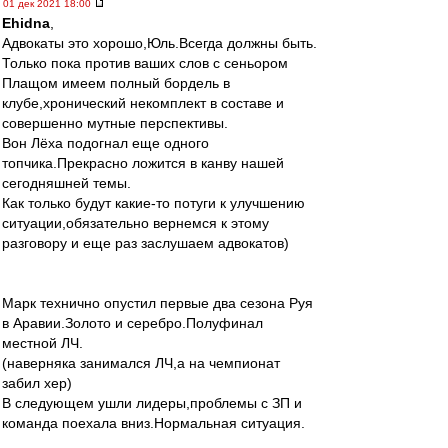
01 дек 2021 18:00
Ehidna
,
Адвокаты это хорошо,Юль.Всегда должны быть.
Только пока против ваших слов с сеньором
Плащом имеем полный бордель в
клубе,хронический некомплект в составе и
совершенно мутные перспективы.
Вон Лёха подогнал еще одного
топчика.Прекрасно ложится в канву нашей
сегодняшней темы.
Как только будут какие-то потуги к улучшению
ситуации,обязательно вернемся к этому
разговору и еще раз заслушаем адвокатов)
Марк технично опустил первые два сезона Руя
в Аравии.Золото и серебро.Полуфинал
местной ЛЧ.
(наверняка занимался ЛЧ,а на чемпионат
забил хер)
В следующем ушли лидеры,проблемы с ЗП и
команда поехала вниз.Нормальная ситуация.