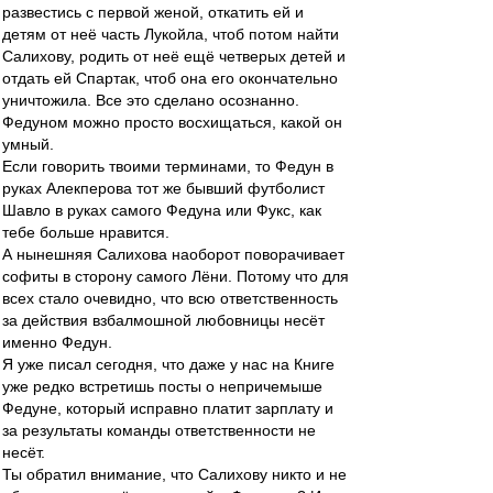
развестись с первой женой, откатить ей и
детям от неё часть Лукойла, чтоб потом найти
Салихову, родить от неё ещё четверых детей и
отдать ей Спартак, чтоб она его окончательно
уничтожила. Все это сделано осознанно.
Федуном можно просто восхищаться, какой он
умный.
Если говорить твоими терминами, то Федун в
руках Алекперова тот же бывший футболист
Шавло в руках самого Федуна или Фукс, как
тебе больше нравится.
А нынешняя Салихова наоборот поворачивает
софиты в сторону самого Лёни. Потому что для
всех стало очевидно, что всю ответственность
за действия взбалмошной любовницы несёт
именно Федун.
Я уже писал сегодня, что даже у нас на Книге
уже редко встретишь посты о непричемыше
Федуне, который исправно платит зарплату и
за результаты команды ответственности не
несёт.
Ты обратил внимание, что Салихову никто и не