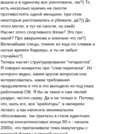
вышла и в одиночку все уничтожила, так?) То
есть несколько мужчин не смогли
противостоять одной женщине, при этом
некоторые расплакались и убежали, да?)) До
этого могли, а тут не смогли, ну окей)
Насчет этого спортивного блока? Это про
какой? Про аверьянова и компани что ли?)
Величайшие спецы, помню их еще по сливам и
нытью времен Карреры, а ты не забыл
случайно?)
Теперь насчет структурирования "гитаристов".
Я говорил конкретно про "слив переписки". Из
которого видно, каким кругом вопросов она
интересовалась, какие требования
предъявляла и что в это выходило из под пера
работников СМ. Я бы за такое и сам люлей
раздал, честно скажу. Да и не только я. Потому
что, мать его, все "крейэторы", в эмпиреях
летают, а как написать минимальное
обоснование, так трактаты в стиле идиотских
контор консалтиноговых конца 90-х - начала
2000х, что притаскивали тома макулатуры с
миссией фирмы и прочей чушней.