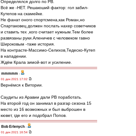
Определялся долго по РВ.
Всё же -НЕТ. Решаюший фактор: гол забил-
Кутепов на скамейке.
Не фанат оного спортсмена,как Роман,но
Спартаковец должен послать нахер советчиков
и ставить тех ,кого считает нужным.Тем более
развязаны руки.Аленичев с человеком гавно
Широковым -таже история.
На контрасте-Массимо-Селихов,Тедеско-Кутеп
в нападении.
Ждём Крала зимой-вот и усиление.
mmmmm
-
01 дек 2021 17:02
Вернёмся к Витории.
Саудиты из Аравии дали РВ поработать.
На второй год он занимал в разгар сезона 15
место из 16 возможных и был выброшен в
кювет, где его и подобрал Попов.
Bob Erlenych
-
01 дек 2021 16:54