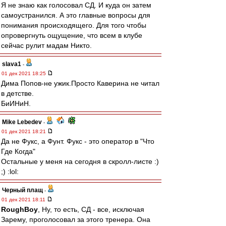
Я не знаю как голосовал СД. И куда он затем
самоустранился. А это главные вопросы для
понимания происходящего. Для того чтобы
опровергнуть ощущение, что всем в клубе
сейчас рулит мадам Никто.
slava1
-
01 дек 2021 18:25
Дима Попов-не ужик.Просто Каверина не читал
в детстве.
БиИНиН.
Mike Lebedev
-
01 дек 2021 18:21
Да не Фукс, а Фунт. Фукс - это оператор в "Что
Где Когда"
Остальные у меня на сегодня в скролл-листе :)
;) :lol:
Черный плащ
-
01 дек 2021 18:11
RoughBoy
, Ну, то есть, СД - все, исключая
Зарему, проголосовал за этого тренера. Она