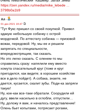
очень тематический "Кашмир. Запах Зимы"
https://zen.yandex.ru/media/mike_lebede ...
3798b0a1b9
Ал
-
01 дек 2021 18:47
"Тут Фукс пришел со своей покупкой. Привел
эдакую небольшую собачку с острой
мордочкой. По аттестату собачка — призовой
вожак, передовой. Ну, мы ее и решили
запрягать по специальности,
впередсмотрящим, так сказать.
Но это легко сказать. С оленем-то мы
справились сразу: напялили ему вместо
хомута спасательный круг (тоже и круг
пригодился, как видите; в хорошем хозяйстве
все в дело пойдет). А собака, знаете, не
дается, кусается, скалит зубы. Поди-ка запряги
такую!
Ну, кое-как все-таки обратали. Соорудили ей
дугу, ввели насильно в оглобли, отпустили…
Ну, доложу я вам, и началось представление!
Олень бьет копытами, потрясает рогами,