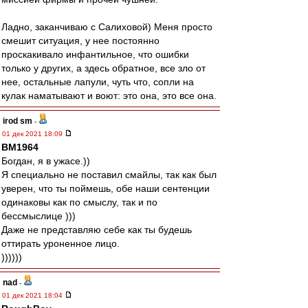
Ладно, заканчиваю с Салиховой) Меня просто
смешит ситуация, у нее постоянно
проскакивало инфантильное, что ошибки
только у других, а здесь обратное, все зло от
нее, остальные лапули, чуть что, сопли на
кулак наматывают и воют: это она, это все она.
irod sm
-
01 дек 2021 18:09
BM1964
Богдан, я в ужасе.))
Я специально не поставил смайлы, так как был
уверен, что ты поймешь, обе наши сентенции
одинаковы как по смыслу, так и по
бессмыслице )))
Даже не представляю себе как ты будешь
оттирать уроненное лицо.
))))))
nad
-
01 дек 2021 18:04