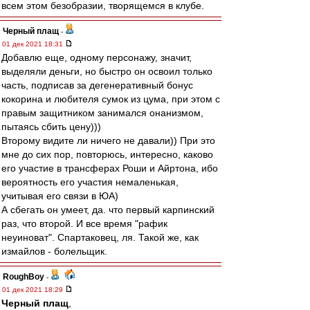
всем этом безобразии, творящемся в клубе.
Черный плащ
-
01 дек 2021 18:31
Добавлю еще, одному персонажу, значит,
выделяли деньги, но быстро он освоил только
часть, подписав за дегенеративный бонус
кокорина и любителя сумок из цума, при этом с
правым защитником занимался онанизмом,
пытаясь сбить цену)))
Второму видите ли ничего не давали)) При это
мне до сих пор, повторюсь, интересно, каково
его участие в трансферах Роши и Айртона, ибо
вероятность его участия немаленькая,
учитывая его связи в ЮА)
А сбегать он умеет, да. что первый карпинский
раз, что второй. И все время "рафик
неуиноват". Спартаковец, ля. Такой же, как
измайлов - болельщик.
RoughBoy
-
01 дек 2021 18:29
Черный плащ
,