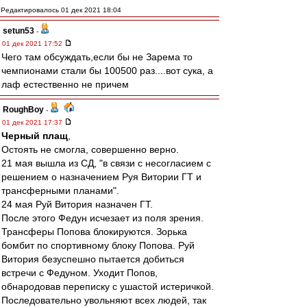
Редактировалось 01 дек 2021 18:04
setun53
-
01 дек 2021 17:52
Чего там обсуждать,если бы не Зарема то
чемпионами стали бы 100500 раз....вот сука, а
лаф естественно не причем
RoughBoy
-
01 дек 2021 17:37
Черный плащ
,
Остоять не смогла, совершенно верно.
21 мая вышла из СД, "в связи с несогласием с
решением о назначением Руя Витории ГТ и
трансферными планами".
24 мая Руй Витория назначен ГТ.
После этого Федун исчезает из поля зрения.
Трансферы Попова блокируются. Зорька
бомбит по спортивному блоку Попова. Руй
Витория безуспешно пытается добиться
встречи с Федуном. Уходит Попов,
обнародовав переписку с ушастой истеричкой.
Последовательно увольняют всех людей, так