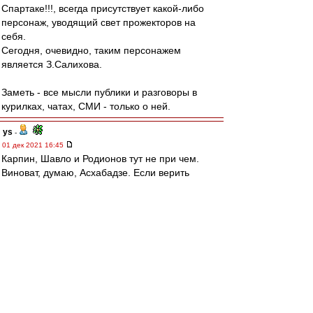
Спартаке!!!, всегда присутствует какой-либо
персонаж, уводящий свет прожекторов на
себя.
Сегодня, очевидно, таким персонажем
является З.Салихова.
Заметь - все мысли публики и разговоры в
курилках, чатах, СМИ - только о ней.
ys
-
01 дек 2021 16:45
Карпин, Шавло и Родионов тут не при чем.
Виноват, думаю, Асхабадзе. Если верить
слухам, эскортницы - его специализация..
mmmmm
-
01 дек 2021 16:37
Ehidna » 01 дек 2021 16:30
Карпина в список не включил
Ага.
И Мележикова.