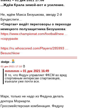
slava1 » 01 дек 2021 17:06
...Ждём Крала зимой-вот и усиление.
Не, ждём Макса Безушкова, звезду 2-й
Бундеслиги...
«Спартак» ведёт переговоры о переходе
немецкого полузащитника Безушкова
:
https://www.championat.com/football/new ...
=copypaste
https://ru.whoscored.com/Players/285993 ...
Besuschkow
dodge
-
01 дек 2021 17:10
mmmmm » 01 дек 2021 16:49
В то, что Федун управляет ФКСМ во вред
спортивным интересам спартаковцев,
въехали уже почти все.
Марк, только не надо из Федуна делать
доктора Мориарти.
Гроссмейстерская комбинация. Федуну