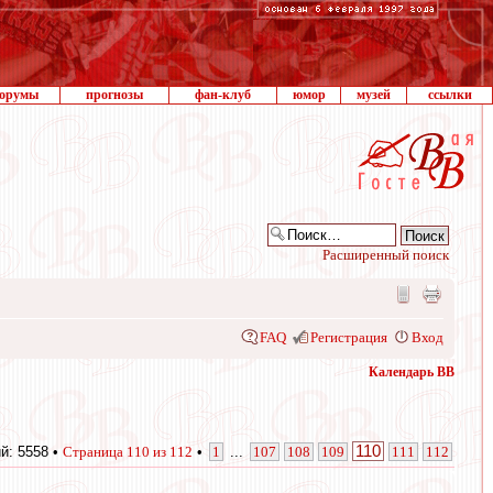
орумы
прогнозы
фан-клуб
юмор
музей
ссылки
Расширенный поиск
FAQ
Регистрация
Вход
Календарь ВВ
110
й: 5558 •
Страница
110
из
112
•
1
...
107
108
109
111
112