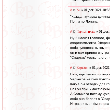
#
Ал
» 01 дек 2021 18:5
"Каждая кухарка должна
Почти по Ленину.
#
Черный плащ
» 01 дек 
Ну и насчет главного, ф
спорткомплекса. Уверен,
себя чувствовать комфор
он и сам принял внутри 
"Спартак" жалко, а его н
#
Карелин
» 01 дек 2021
Вам, адвокатам прокуро
Черчесов не был Фунто
Какие бы отводки для г
Раз он принимает оконч
А Салихова потому куха
себя она болеет в "Спарт
И говорить о чём-то она