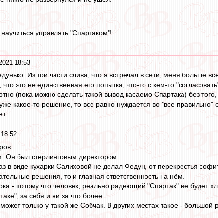
5
 научиться управлять "Спартаком"!
2021 18:53
едунько. Из той части слива, что я встречал в сети, меня больше в
 что это не единственная его попытка, что-то с кем-то "согласовать
тно (пока можно сделать такой вывод касаемо Спартака) без того, 
уже какое-то решение, то все равно нуждается во "все правильно" 
ет.
 18:52
ров..
м. Он был стерлинговым директором.
лаз в виде кухарки Салиховой не делал Федун, от перекрестья софи
ательные решения, то и главная ответственность на нём.
рка - потому что человек, реально радеющий "Спартак" не будет х
аке", за себя и ни за что более.
 может только у такой же Собчак. В других местах такое - большой р