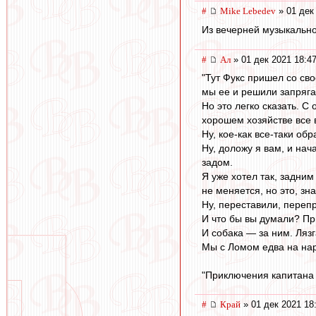
#
Mike Lebedev
» 01 дек
Из вечерней музыкально
#
Ал
» 01 дек 2021 18:4
"Тут Фукс пришел со св
мы ее и решили запряга
Но это легко сказать. С
хорошем хозяйстве все в
Ну, кое-как все-таки об
Ну, доложу я вам, и нач
задом.
Я уже хотел так, задним
не меняется, но это, зна
Ну, переставили, перепр
И что бы вы думали? Пр
И собака — за ним. Лязг
Мы с Ломом едва на нарт
"Приключения капитана 
#
Край
» 01 дек 2021 18