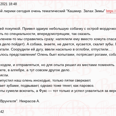
 2021 18:48
й лирики сегодня очень тематический "Кашмир. Запах Зимы"
https:
7
оей покупкой. Привел эдакую небольшую собачку с острой мордочкой
ть по специальности, впередсмотрящим, так сказать.
 оленем-то мы справились сразу: напялили ему вместо хомута спасат
 дело пойдет). А собака, знаете, не дается, кусается, скалит зубы.
ратали. Соорудили ей дугу, ввели насильно в оглобли, отпустили…
алось представление! Олень бьет копытами, потрясает рогами, соба
 ходом, и отправляться, но для опыта решил их местами поменять. 
ете, в алгебре, а тут совсем другое дело.
ягли.
ипустил наш олень иноходью, только пятки сверкают.
ает зубами, подвывает, однако тоже тянет, как паровоз.
ы сумели вскочить, а Фукс — тот только и успел ухватиться за вер
Врунгеля". Некрасов А.
:42