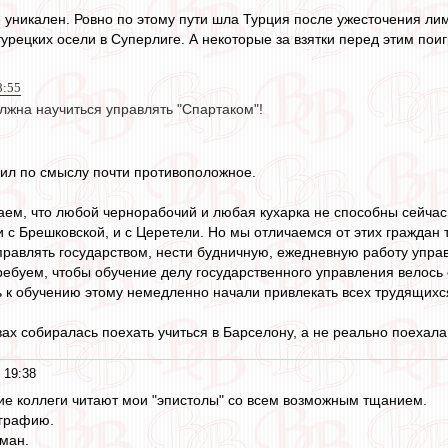
е уникален. Ровно по этому пути шла Турция после ужесточения 
урецких осели в Суперлиге. А некоторые за взятки перед этим пои
8:55
лжна научиться управлять "Спартаком"!
рил по смыслу почти противоположное.
аем, что любой чернорабочий и любая кухарка не способны сейчас 
и с Брешковской, и с Церетели. Но мы отличаемся от этих граждан
правлять государством, нести будничную, ежедневную работу управ
ребуем, чтобы обучение делу государственного управления велось
ь к обучению этому немедленно начали привлекать всех трудящихся
вах собиралась поехать учиться в Барселону, а не реально поехала
 19:38
ние коллеги читают мои "эпистолы" со всем возможным тщанием.
графию.
ман.