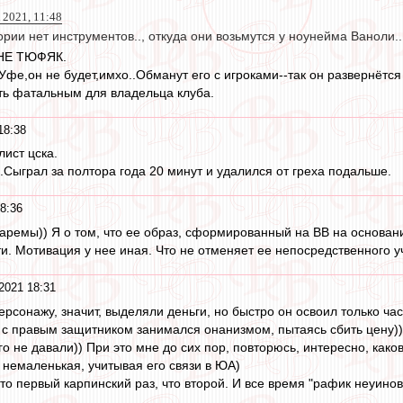
 2021, 11:48
рии нет инструментов.., откуда они возьмутся у ноунейма Ваноли..
, НЕ ТЮФЯК.
в Уфе,он не будет,имхо..Обманут его с игроками--так он развернётся 
ть фатальным для владельца клуба.
18:38
лист цска.
.Сыграл за полтора года 20 минут и удалился от греха подальше.
8:36
 Заремы)) Я о том, что ее образ, сформированный на ВВ на основа
ти. Мотивация у нее иная. Что не отменяет ее непосредственного у
2021 18:31
рсонажу, значит, выделяли деньги, но быстро он освоил только ча
м с правым защитником занимался онанизмом, пытаясь сбить цену))
о не давали)) При это мне до сих пор, повторюсь, интересно, како
 немаленькая, учитывая его связи в ЮА)
 что первый карпинский раз, что второй. И все время "рафик неуинов