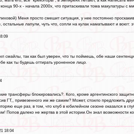
то, мать его, все "крейэторы", в эмпиреях летают, а как написать м
 конца 90-х - начала 2000х, что притаскивали тома макулатуры с 
лиховой) Меня просто смешит ситуация, у нее постоянно проскакив
е, остальные лапули, чуть что, сопли на кулак наматывают и воют: эт
18:09
л смайлы, так как был уверен, что ты поймешь, обе наши сентенци
бе как ты будешь оттирать уроненное лицо.
4
акие трансферы блокировались?. Кого, кроме аргентинского защитн
осив ГТ,, привезенного им же самим? Может, стоило предложить др
оряю еще раз, в том, что клуб в юбилейном сезоне оказался в глуб
м! Попов далеко не жертва в этой истории.Он знал возможности ко
21 18:04