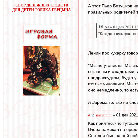
СБОР ДЕНЕЖНЫХ СРЕДСТВ
А этот Пьер Безушков н
ДЛЯ ДЕТЕЙ ТОЛИКА ГЕРЦЫНА
правильных родителей т
Ал » 01 дек 2021 1
"Каждая кухарка до
Ленин про кухарку гово
"Мы не утописты. Мы зн
согласны и с кадетами, 
предрассудком, будто у
взятые чиновники. Мы т
оно немедленно, то ест
А Зарема только на сло
#
mmmmm
» 01 дек 2021
Как приятно, что тутош
Вчера намекал на орфо
Сегодня был на ней пой