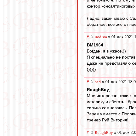
и не только я. Потому ч
контор консалтиноговых
Ладно, заканчиваю с Са
обратное, все зло от не
#
irod sm
» 01 дек 2021 
BM1964
Богдан, я в ужасе.))
Я специально не постави
Даже не представляю се
))))))
#
nad
» 01 дек 2021 18:0
RoughBoy
,
Мне интересно, какие т
истерику и сбегать , бр
сильно сомневаюсь. Повт
Зарема вместе с Поповы
тренер Руй Витория!
#
RoughBoy
» 01 дек 20