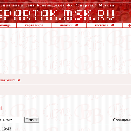
оманда
карта мира
магазин ВВ
гостевая ВВ
ф
вая книга ВВ
21
Сообщени
 19:43