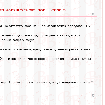
//zen.yandex.ru/media/mike_lebede ... 3798b0a1b9
. По аттестату собачка — призовой вожак, передовой. Ну,
ельный круг (тоже и круг пригодился, как видите; в
 Поди-ка запряги такую!
ка воет, и животные, представьте, довольно резво пятятся
Хоть и говорится, что от перестановки слагаемых результат
евку. С полмили так и проехался, вроде штормового якоря."