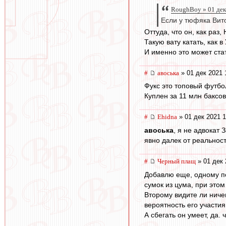
RoughBoy » 01 дек
Если у тюфяка Вито
Оттуда, что он, как раз
Такую вату катать, как 
И именно это может ста
#
авоська
» 01 дек 2021 
Фукс это топовый футбо
Куплен за 11 млн баксов
#
Ehidna
» 01 дек 2021 1
авоська
, я не адвокат
явно далек от реальнос
#
Черный плащ
» 01 дек 
Добавлю еще, одному пе
сумок из цума, при это
Второму видите ли ничег
вероятность его участия
А сбегать он умеет, да.