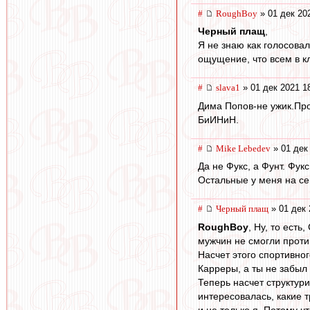
#
RoughBoy
» 01 дек 20
Черный плащ
,
Я не знаю как голосова
ощущение, что всем в к
#
slava1
» 01 дек 2021 1
Дима Попов-не ужик.Про
БиИНиН.
#
Mike Lebedev
» 01 дек
Да не Фукс, а Фунт. Фукс
Остальные у меня на сего
#
Черный плащ
» 01 дек 
RoughBoy
, Ну, то есть
мужчин не смогли против
Насчет этого спортивно
Карреры, а ты не забыл
Теперь насчет структури
интересовалась, какие т