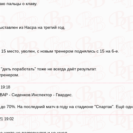
раю пальцы о клаву.
ыставлен из Насра на третий год.
 15 место, уволен, с новым тренером поднялись с 15 на 6-е.
 "дать поработать" тоже не всегда даёт результат.
тренером.
 19:18
ВАР - Сиденков.Инспектор - Гвардис.
до 70%. На последний матч в году на стадионе "Спартак". Ещё одна
21 19:02
е никто не развернулся и не ушел.