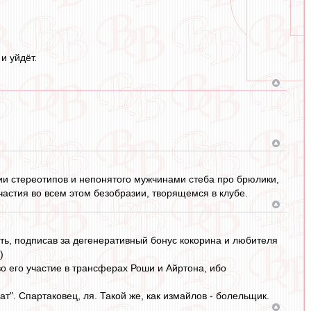
и уйдёт.
нии стереотипов и непонятого мужчинами стеба про брюлики,
частия во всем этом безобразии, творящемся в клубе.
сть, подписав за дегенеративный бонус кокорина и любителя
)
во его участие в трансферах Роши и Айртона, ибо
ат". Спартаковец, ля. Такой же, как измайлов - болельщик.