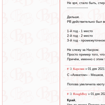
Не зря, стало быть, сти
------------------
Дальше.
РВ действительно был в
1-й год - 1 место
2-й год - 2 место
3-й год - промежуточное
Не слежу за Насром.
Просто пример того, что
Причём, именно с этим 
#
Карелин
» 01 дек 2021
С «Ахматом» - Мешков, 
Попова увеличила квоту 
#
RoughBoy
» 01 дек 20
Край
,
Что-то кроме Попова ещ