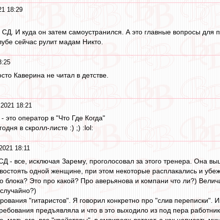
21 18:29
л СД. И куда он затем самоустранился. А это главные вопросы для
лубе сейчас рулит мадам Никто.
8:25
сто Каверина не читал в детстве.
 2021 18:21
 - это оператор в "Что Где Когда"
дня в скролл-листе :) ;) :lol:
2021 18:11
, СД - все, исключая Зарему, проголосовал за этого тренера. Она вы
остоять одной женщине, при этом некоторые расплакались и убежали
го блока? Это про какой? Про аверьянова и компани что ли?) Вел
 случайно?)
рования "гитаристов". Я говорил конкретно про "слив переписки". И
ребования предъявляла и что в это выходило из под пера работник