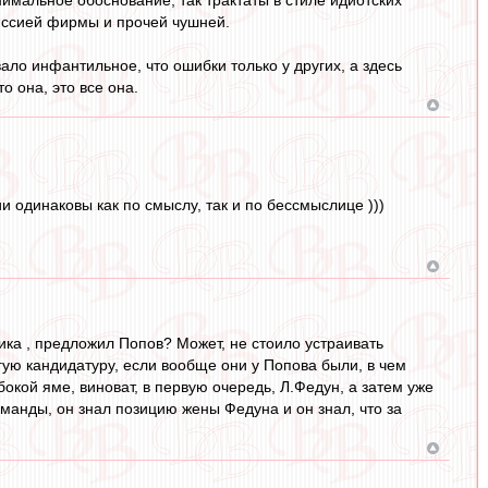
инимальное обоснование, так трактаты в стиле идиотских
миссией фирмы и прочей чушней.
ало инфантильное, что ошибки только у других, а здесь
о она, это все она.
и одинаковы как по смыслу, так и по бессмыслице )))
ика , предложил Попов? Может, не стоило устраивать
угую кандидатуру, если вообще они у Попова были, в чем
окой яме, виноват, в первую очередь, Л.Федун, а затем уже
манды, он знал позицию жены Федуна и он знал, что за