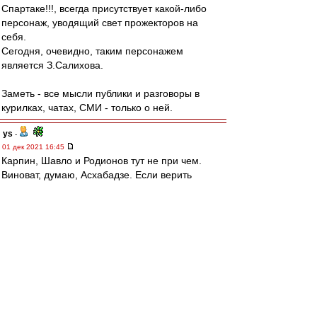
Спартаке!!!, всегда присутствует какой-либо
персонаж, уводящий свет прожекторов на
себя.
Сегодня, очевидно, таким персонажем
является З.Салихова.
Заметь - все мысли публики и разговоры в
курилках, чатах, СМИ - только о ней.
ys
-
01 дек 2021 16:45
Карпин, Шавло и Родионов тут не при чем.
Виноват, думаю, Асхабадзе. Если верить
слухам, эскортницы - его специализация..
mmmmm
-
01 дек 2021 16:37
Ehidna » 01 дек 2021 16:30
Карпина в список не включил
Ага.
И Мележикова.