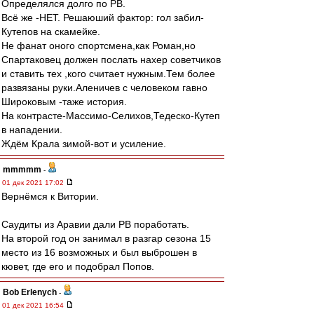
Определялся долго по РВ.
Всё же -НЕТ. Решаюший фактор: гол забил-
Кутепов на скамейке.
Не фанат оного спортсмена,как Роман,но
Спартаковец должен послать нахер советчиков
и ставить тех ,кого считает нужным.Тем более
развязаны руки.Аленичев с человеком гавно
Широковым -таже история.
На контрасте-Массимо-Селихов,Тедеско-Кутеп
в нападении.
Ждём Крала зимой-вот и усиление.
mmmmm
-
01 дек 2021 17:02
Вернёмся к Витории.
Саудиты из Аравии дали РВ поработать.
На второй год он занимал в разгар сезона 15
место из 16 возможных и был выброшен в
кювет, где его и подобрал Попов.
Bob Erlenych
-
01 дек 2021 16:54