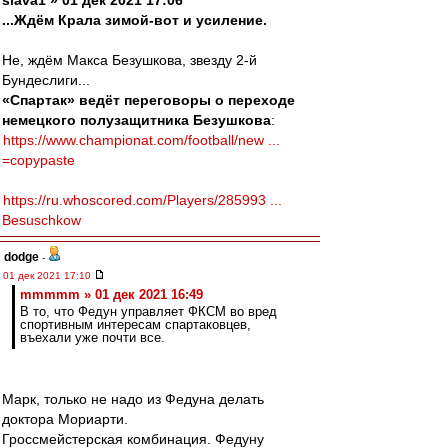
slava1 » 01 дек 2021 17:06
...Ждём Крала зимой-вот и усиление.
Не, ждём Макса Безушкова, звезду 2-й
Бундеслиги...
«Спартак» ведёт переговоры о переходе
немецкого полузащитника Безушкова
:
https://www.championat.com/football/new ...
=copypaste
https://ru.whoscored.com/Players/285993 ...
Besuschkow
dodge
-
01 дек 2021 17:10
mmmmm » 01 дек 2021 16:49
В то, что Федун управляет ФКСМ во вред
спортивным интересам спартаковцев,
въехали уже почти все.
Марк, только не надо из Федуна делать
доктора Мориарти.
Гроссмейстерская комбинация. Федуну