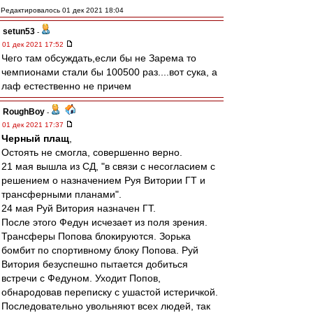
Редактировалось 01 дек 2021 18:04
setun53
-
01 дек 2021 17:52
Чего там обсуждать,если бы не Зарема то
чемпионами стали бы 100500 раз....вот сука, а
лаф естественно не причем
RoughBoy
-
01 дек 2021 17:37
Черный плащ
,
Остоять не смогла, совершенно верно.
21 мая вышла из СД, "в связи с несогласием с
решением о назначением Руя Витории ГТ и
трансферными планами".
24 мая Руй Витория назначен ГТ.
После этого Федун исчезает из поля зрения.
Трансферы Попова блокируются. Зорька
бомбит по спортивному блоку Попова. Руй
Витория безуспешно пытается добиться
встречи с Федуном. Уходит Попов,
обнародовав переписку с ушастой истеричкой.
Последовательно увольняют всех людей, так