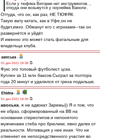
Если у тюфяка Витории нет инструментов..,
откуда они возьмутся у ноунейма Ваноли..
Оттуда, что он, как раз, НЕ ТЮФЯК.
Такую вату катать, как в Уфе,он не
будет,имхо..Обманут его с игроками--так он
развернётся и уйдёт.
И именно это может стать фатальным для
владельца клуба.
авоська
-
01 дек 2021 18:38
Фукс это топовый футболист цска.
Куплен за 11 млн баксов.Сыграл за полтора
года 20 минут и удалился от греха подальше.
Ehidna
-
01 дек 2021 18:36
авоська
, я не адвокат Заремы)) Я о том, что
ее образ, сформированный на ВВ на
основании стереотипов и непонятого
мужчинами стеба про брюлики, явно далек от
реальности. Мотивация у нее иная. Что не
отменяет ее непосредственного участия во