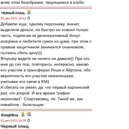
всем этом безобразии, творящемся в клубе.
Черный плащ
-
01 дек 2021 18:31
Добавлю еще, одному персонажу, значит,
выделяли деньги, но быстро он освоил только
часть, подписав за дегенеративный бонус
кокорина и любителя сумок из цума, при этом с
правым защитником занимался онанизмом,
пытаясь сбить цену)))
Второму видите ли ничего не давали)) При это
мне до сих пор, повторюсь, интересно, каково
его участие в трансферах Роши и Айртона, ибо
вероятность его участия немаленькая,
учитывая его связи в ЮА)
А сбегать он умеет, да. что первый карпинский
раз, что второй. И все время "рафик
неуиноват". Спартаковец, ля. Такой же, как
измайлов - болельщик.
RoughBoy
-
01 дек 2021 18:29
Черный плащ
,