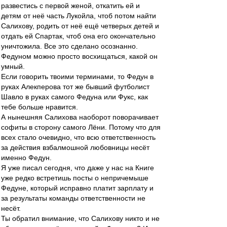
развестись с первой женой, откатить ей и
детям от неё часть Лукойла, чтоб потом найти
Салихову, родить от неё ещё четверых детей и
отдать ей Спартак, чтоб она его окончательно
уничтожила. Все это сделано осознанно.
Федуном можно просто восхищаться, какой он
умный.
Если говорить твоими терминами, то Федун в
руках Алекперова тот же бывший футболист
Шавло в руках самого Федуна или Фукс, как
тебе больше нравится.
А нынешняя Салихова наоборот поворачивает
софиты в сторону самого Лёни. Потому что для
всех стало очевидно, что всю ответственность
за действия взбалмошной любовницы несёт
именно Федун.
Я уже писал сегодня, что даже у нас на Книге
уже редко встретишь посты о непричемыше
Федуне, который исправно платит зарплату и
за результаты команды ответственности не
несёт.
Ты обратил внимание, что Салихову никто и не