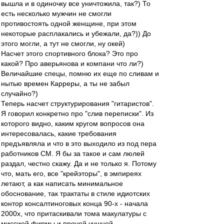
вышла и в одиночку все уничтожила, так?) То
есть несколько мужчин не смогли
противостоять одной женщине, при этом
некоторые расплакались и убежали, да?)) До
этого могли, а тут не смогли, ну окей)
Насчет этого спортивного блока? Это про
какой? Про аверьянова и компани что ли?)
Величайшие спецы, помню их еще по сливам и
нытью времен Карреры, а ты не забыл
случайно?)
Теперь насчет структурирования "гитаристов".
Я говорил конкретно про "слив переписки". Из
которого видно, каким кругом вопросов она
интересовалась, какие требования
предъявляла и что в это выходило из под пера
работников СМ. Я бы за такое и сам люлей
раздал, честно скажу. Да и не только я. Потому
что, мать его, все "крейэторы", в эмпиреях
летают, а как написать минимальное
обоснование, так трактаты в стиле идиотских
контор консалтиноговых конца 90-х - начала
2000х, что притаскивали тома макулатуры с
миссией фирмы и прочей чушней.