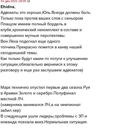
01 дек 2021 18:00
Ehidna
,
Адвокаты это хорошо,Юль.Всегда должны быть.
Только пока против ваших слов с сеньором
Плащом имеем полный бордель в
клубе,хронический некомплект в составе и
совершенно мутные перспективы.
Вон Лёха подогнал еще одного
топчика.Прекрасно ложится в канву нашей
сегодняшней темы.
Как только будут какие-то потуги к улучшению
ситуации,обязательно вернемся к этому
разговору и еще раз заслушаем адвокатов)
Марк технично опустил первые два сезона Руя
в Аравии.Золото и серебро.Полуфинал
местной ЛЧ.
(наверняка занимался ЛЧ,а на чемпионат
забил хер)
В следующем ушли лидеры,проблемы с ЗП и
команда поехала вниз.Нормальная ситуация.