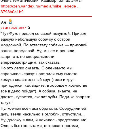
очень тематический "Кашмир. Запах Зимы"
https://zen.yandex.ru/media/mike_lebede ...
3798b0a1b9
Ал
-
01 дек 2021 18:47
"Тут Фукс пришел со своей покупкой. Привел
эдакую небольшую собачку с острой
мордочкой. По аттестату собачка — призовой
вожак, передовой. Ну, мы ее и решили
запрягать по специальности,
впередсмотрящим, так сказать.
Но это легко сказать. С оленем-то мы
справились сразу: напялили ему вместо
хомута спасательный круг (тоже и круг
пригодился, как видите; в хорошем хозяйстве
все в дело пойдет). А собака, знаете, не
дается, кусается, скалит зубы. Поди-ка запряги
такую!
Ну, кое-как все-таки обратали. Соорудили ей
дугу, ввели насильно в оглобли, отпустили…
Ну, доложу я вам, и началось представление!
Олень бьет копытами, потрясает рогами,