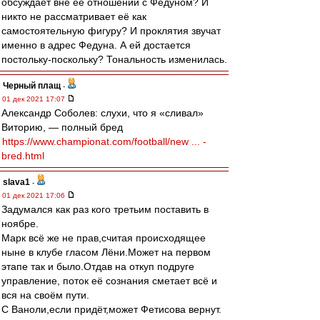
обсуждает вне её отношений с Федуном? И
никто не рассматривает её как
самостоятельную фигуру? И проклятия звучат
именно в адрес Федуна. А ей достается
постольку-поскольку? Тональность изменилась.
Черный плащ
-
01 дек 2021 17:07
Александр Соболев: слухи, что я «сливал»
Виторию, — полный бред
https://www.championat.com/football/new ... -
bred.html
slava1
-
01 дек 2021 17:06
Задумался как раз кого третьим поставить в
ноябре.
Марк всё же не прав,считая происходящее
ныне в клубе гласом Лёни.Может на первом
этапе так и было.Отдав на откуп подруге
управление, поток её сознания сметает всё и
вся на своём пути.
C Ваноли,если придёт,может Фетисова вернут.