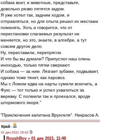
собака воет, и животные, представьте,
довольно резво пятятся задом.
Я уже хотел так, задним ходом, и
отправляться, но для опыта решил их местами
поменять. Хоть и говорится, что от
перестановки слагаемых результат не
меняется, но это, знаете, в алгебре, а тут
совсем другое дело.
Ну, переставили, перепрягли.
И что бы вы думали? Припустил наш олень
иноходью, только пятки сверкают.
И собака — за ним. Лязгает зубами, подвывает,
однако тоже тянет, как паровоз.
Мы с Ломом едва на нарты сумели вскочить, а
Фукс — тот только и успел ухватиться за
веревку. С полмили так и проехался, вроде
штормового якоря."
"Приключения капитана Врунгеля". Некрасов А.
Край
-
01 дек 2021 18:42
RoughBoy » 01 дек 2021, 11:48