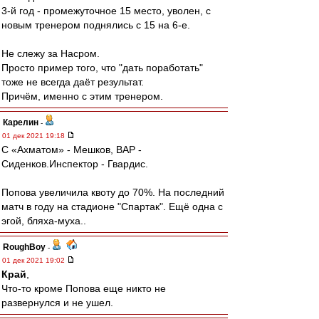
3-й год - промежуточное 15 место, уволен, с
новым тренером поднялись с 15 на 6-е.
Не слежу за Насром.
Просто пример того, что "дать поработать"
тоже не всегда даёт результат.
Причём, именно с этим тренером.
Карелин
-
01 дек 2021 19:18
С «Ахматом» - Мешков, ВАР -
Сиденков.Инспектор - Гвардис.
Попова увеличила квоту до 70%. На последний
матч в году на стадионе "Спартак". Ещё одна с
эгой, бляха-муха..
RoughBoy
-
01 дек 2021 19:02
Край
,
Что-то кроме Попова еще никто не
развернулся и не ушел.