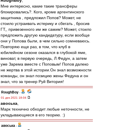
RoughBoy
,
Мне интересно, какие такие трансферы
блокировались?. Кого, кроме аргентинского
защитника , предложил Попов? Может, не
стоило устраивать истерику и сбегать , бросив
ГТ,, привезенного им же самим? Может, стоило
предложить другую кандидатуру, если вообще
они у Попова были, в чем сильно сомневаюсь.
Повторяю еще раз, в том, что клуб в
юбилейном сезоне оказался в глубокой яме,
виноват, в первую очередь, Л.Федун, а затем
уже Зарема вместе с Поповым! Попов далеко
не жертва в этой истории.Он знал возможности
команды, он знал позицию жены Федуна и он
знал, что за тренер Руй Витория!
RoughBoy
-
01 дек 2021 18:04
авоська
,
Марк технично обходит любые неточности, не
укладывающиеся в его теорию. :)
авоська
-