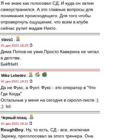
Я не знаю как голосовал СД. И куда он затем
самоустранился. А это главные вопросы для
понимания происходящего. Для того чтобы
опровергнуть ощущение, что всем в клубе
сейчас рулит мадам Никто.
slava1
-
01 дек 2021 18:25
Дима Попов-не ужик.Просто Каверина не читал
в детстве.
БиИНиН.
Mike Lebedev
-
01 дек 2021 18:21
Да не Фукс, а Фунт. Фукс - это оператор в "Что
Где Когда"
Остальные у меня на сегодня в скролл-листе :)
;) :lol:
Черный плащ
-
01 дек 2021 18:11
RoughBoy
, Ну, то есть, СД - все, исключая
Зарему, проголосовал за этого тренера. Она