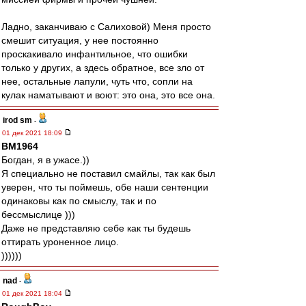
Ладно, заканчиваю с Салиховой) Меня просто
смешит ситуация, у нее постоянно
проскакивало инфантильное, что ошибки
только у других, а здесь обратное, все зло от
нее, остальные лапули, чуть что, сопли на
кулак наматывают и воют: это она, это все она.
irod sm
-
01 дек 2021 18:09
BM1964
Богдан, я в ужасе.))
Я специально не поставил смайлы, так как был
уверен, что ты поймешь, обе наши сентенции
одинаковы как по смыслу, так и по
бессмыслице )))
Даже не представляю себе как ты будешь
оттирать уроненное лицо.
))))))
nad
-
01 дек 2021 18:04