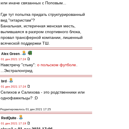
или иначе связанных с Поповым...
Где тут попытка придать структурированный
вид "гитаристам"?
Банальная, истеричная женская месть,
вылившаяся в разгром спортивного блока,
провал трансферной компании, лишенный
всяческой поддержки ТШ.
Alex Green
-
01 дек 2021 17:24
Навстречу "стыку":
о польском футболе
.
...Экстралонгрид.
brd
-
01 дек 2021 17:24
Селихов и Салихова - это родственники или
однофамильцы? :D
Редактировалось 01 дек 2021 17:25
RedQuite
-
01 дек 2021 17:19