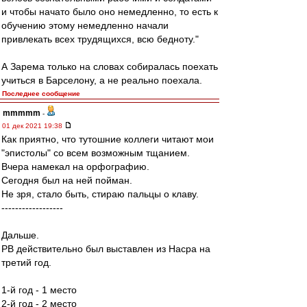
и чтобы начато было оно немедленно, то есть к
обучению этому немедленно начали
привлекать всех трудящихся, всю бедноту."
А Зарема только на словах собиралась поехать
учиться в Барселону, а не реально поехала.
Последнее сообщение
mmmmm
-
01 дек 2021 19:38
Как приятно, что тутошние коллеги читают мои
"эпистолы" со всем возможным тщанием.
Вчера намекал на орфографию.
Сегодня был на ней пойман.
Не зря, стало быть, стираю пальцы о клаву.
------------------
Дальше.
РВ действительно был выставлен из Насра на
третий год.
1-й год - 1 место
2-й год - 2 место