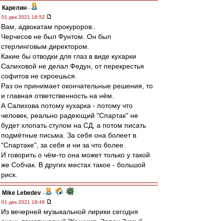
Карелин
-
01 дек 2021 18:52
Вам, адвокатам прокуроров..
Черчесов не был Фунтом. Он был
стерлинговым директором.
Какие бы отводки для глаз в виде кухарки
Салиховой не делал Федун, от перекрестья
софитов не скроешься.
Раз он принимает окончательные решения, то
и главная ответственность на нём.
А Салихова потому кухарка - потому что
человек, реально радеющий "Спартак" не
будет хлопать стулом на СД, а потом писать
подмётные письма. За себя она болеет в
"Спартаке", за себя и ни за что более.
И говорить о чём-то она может только у такой
же Собчак. В других местах такое - большой
риск.
Mike Lebedev
-
01 дек 2021 18:48
Из вечерней музыкальной лирики сегодня