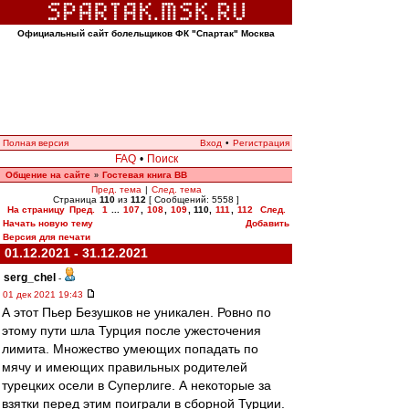
Официальный сайт болельщиков ФК "Спартак" Москва
Полная версия
Вход
•
Регистрация
FAQ
•
Поиск
Общение на сайте
Гостевая книга ВВ
»
Пред. тема
|
След. тема
Страница
110
из
112
[ Сообщений: 5558 ]
На страницу
Пред.
1
...
107
,
108
,
109
,
110
,
111
,
112
След.
Начать новую тему
Добавить
Версия для печати
01.12.2021 - 31.12.2021
serg_chel
-
01 дек 2021 19:43
А этот Пьер Безушков не уникален. Ровно по
этому пути шла Турция после ужесточения
лимита. Множество умеющих попадать по
мячу и имеющих правильных родителей
турецких осели в Суперлиге. А некоторые за
взятки перед этим поиграли в сборной Турции.