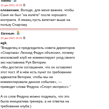
AiltonD
-
22 дек 2021 15:33
словесник
, Володя, для меня важнее, чтобы
Саня не был "на излёте" после хорошего
контракта. А ямаец пусть взлетает выше на
пользу Спартаку.
Евгеньич
-
22 дек 2021 15:33
agk
,
"Владелец и председатель совета директоров
«Спартака» Леонид Федун объяснил, почему
московский клуб не комментирует уход своего
экс-наставника Руя Витории.
«Мы достигли соглашения, что он оставляет
этот пост. И в нём есть пункт по требованию
адвокатов Витории, чтобы мы не
комментировали данное событие», —
приводит слова Федуна «Спорт-экспресс»."
А со слов Федуна можно подумать, что это
была инициатива тренера, а не ответка на
требование клуба.)