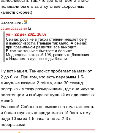
выносливости. Так, что зрители "Болта в МЮ"
поливали бы его за отсутствие скоростных
качеств скорее:)
Arcade Fire
-
22 дек 2021 16:55
ys » 22 дек 2021 16:07
Сейчас рост не в такой степени мешает бегу
и выносливости. Раньше так было. А сейчас
при правильном развитии все выходит.
В том же теннисе быстрее и больше
Медведева, который 198, разве что Джокович
с Надалем в лучшие годы бегали.
Ну вот нашел. Теннисист пробегает за матч от
2 до 6 км. При том, что есть перерывы 1.5-
минутные каждые 2 гейма, еще 30 секунд
перерывы между розыгрышами, где они идут за
полотенцем и выбирают нужный из одинаковых
мячей.
Условный Соболев не сможет на стульчик сесть
и банан скушать посреди матча. И бегать ему
надо 10 км за 1.5 часа, а не за 2-3 с
перерывами.