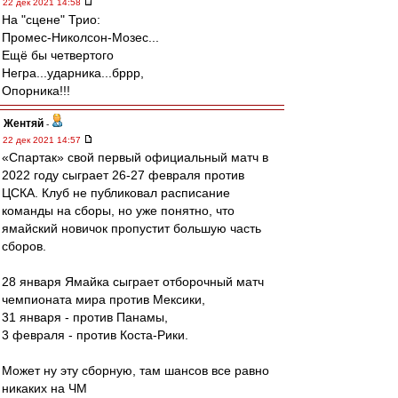
22 дек 2021 14:58
На "сцене" Трио:
Промес-Николсон-Мозес...
Ещё бы четвертого
Негра...ударника...бррр,
Опорника!!!
Жентяй
-
22 дек 2021 14:57
«Спартак» свой первый официальный матч в
2022 году сыграет 26-27 февраля против
ЦСКА. Клуб не публиковал расписание
команды на сборы, но уже понятно, что
ямайский новичок пропустит большую часть
сборов.
28 января Ямайка сыграет отборочный матч
чемпионата мира против Мексики,
31 января - против Панамы,
3 февраля - против Коста-Рики.
Может ну эту сборную, там шансов все равно
никаких на ЧМ