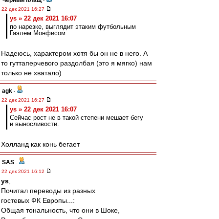
Черный плащ
-
22 дек 2021 16:27
ys » 22 дек 2021 16:07
по нарезке, выглядит этаким футбольным
Гаэлем Монфисом
Надеюсь, характером хотя бы он не в него. А
то гуттаперчевого раздолбая (это я мягко) нам
только не хватало)
agk
-
22 дек 2021 16:27
ys » 22 дек 2021 16:07
Сейчас рост не в такой степени мешает бегу
и выносливости.
Холланд как конь бегает
SAS
-
22 дек 2021 16:12
ys
,
Почитал переводы из разных
гостевых ФК Европы...:
Общая тональность, что они в Шоке,