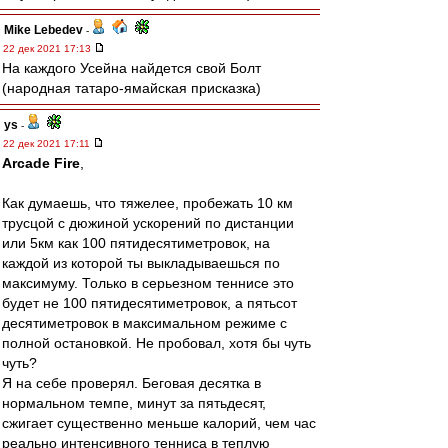
Mike Lebedev
-
22 дек 2021 17:13
На каждого Усейна найдется свой Болт
(народная татаро-ямайская присказка)
ys
-
22 дек 2021 17:11
Arcade Fire
,
Как думаешь, что тяжелее, пробежать 10 км
трусцой с дюжиной ускорений по дистанции
или 5км как 100 пятидесятиметровок, на
каждой из которой ты выкладываешься по
максимуму. Только в серьезном теннисе это
будет не 100 пятидесятиметровок, а пятьсот
десятиметровок в максимальном режиме с
полной остановкой. Не пробовал, хотя бы чуть
чуть?
Я на себе проверял. Беговая десятка в
нормальном темпе, минут за пятьдесят,
сжигает существенно меньше калорий, чем час
реально интенсивного тенниса в теплую