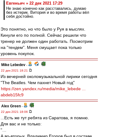
Евгеньич » 22 дек 2021 17:29
Не знаю конечно как расставались, думаю
без истерик. Витория и во время работы вёл
себя достойно.
Это понятно, но что было у Руя в мыслях.
Кинули его по полной. Сейчас решили что
тренер не должен один работать. Посмотрим
на "тендем". Меня смущает пока только
уровень покупок.
Mike Lebedev
-
22 дек 2021 18:21
Из вечерней околомузыкальной лирики сегодня
"The Beatles. Чем пахнет Новый год"
https://zen.yandex.ru/media/mike_lebede ...
abdeb15fc9
Alex Green
-
22 дек 2021 18:06
...Есть же тут ребята из Саратова, я помню.
Для вас и не только:
"…
А во-вторых, Владимир Егоров был в составе