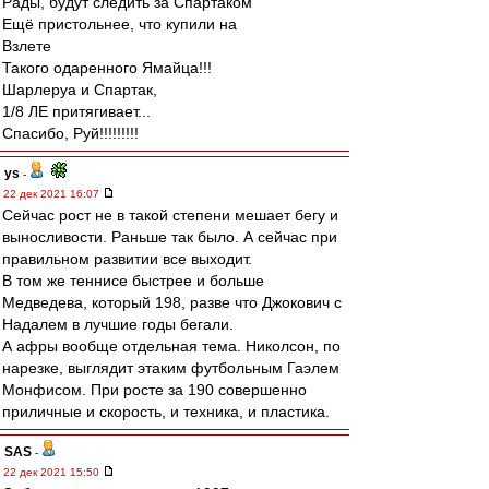
Рады, будут следить за Спартаком
Ещё пристольнее, что купили на
Взлете
Такого одаренного Ямайца!!!
Шарлеруа и Спартак,
1/8 ЛЕ притягивает...
Спасибо, Руй!!!!!!!!!
ys
-
22 дек 2021 16:07
Сейчас рост не в такой степени мешает бегу и
выносливости. Раньше так было. А сейчас при
правильном развитии все выходит.
В том же теннисе быстрее и больше
Медведева, который 198, разве что Джокович с
Надалем в лучшие годы бегали.
А афры вообще отдельная тема. Николсон, по
нарезке, выглядит этаким футбольным Гаэлем
Монфисом. При росте за 190 совершенно
приличные и скорость, и техника, и пластика.
SAS
-
22 дек 2021 15:50