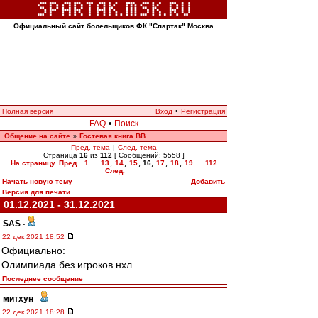
Официальный сайт болельщиков ФК "Спартак" Москва
Полная версия
Вход
•
Регистрация
FAQ
•
Поиск
Общение на сайте
Гостевая книга ВВ
»
Пред. тема
|
След. тема
Страница
16
из
112
[ Сообщений: 5558 ]
На страницу
Пред.
1
...
13
,
14
,
15
,
16
,
17
,
18
,
19
...
112
След.
Начать новую тему
Добавить
Версия для печати
01.12.2021 - 31.12.2021
SAS
-
22 дек 2021 18:52
Официально:
Олимпиада без игроков нхл
Последнее сообщение
митхун
-
22 дек 2021 18:28