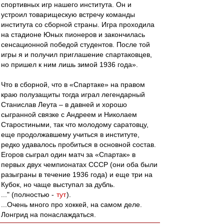
спортивных игр нашего института. Он и
устроил товарищескую встречу команды
института со сборной страны. Игра проходила
на стадионе Юных пионеров и закончилась
сенсационной победой студентов. После той
игры я и получил приглашение спартаковцев,
но пришел к ним лишь зимой 1936 года».
Что в сборной, что в «Спартаке» на правом
краю полузащиты тогда играл легендарный
Станислав Леута – в давней и хорошо
сыгранной связке с Андреем и Николаем
Старостиными, так что молодому саратовцу,
еще продолжавшему учиться в институте,
редко удавалось пробиться в основной состав.
Егоров сыграл один матч за «Спартак» в
первых двух чемпионатах СССР (они оба были
разыграны в течение 1936 года) и еще три на
Кубок, но чаще выступал за дубль.
..." (полностью -
тут
).
...Очень много про хоккей, на самом деле.
Лонгрид на понаслаждаться.