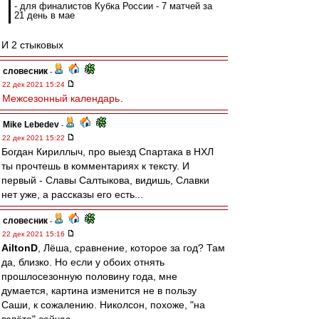
- для финалистов Кубка России - 7 матчей за
21 день в мае
И 2 стыковых
словесник
-
22 дек 2021 15:24
Межсезонный календарь
.
Mike Lebedev
-
22 дек 2021 15:22
Богдан Кириллыч, про выезд Спартака в НХЛ
ты прочтешь в комментариях к тексту. И
первый - Славы Салтыкова, видишь, Славки
нет уже, а рассказы его есть...
словесник
-
22 дек 2021 15:16
AiltonD
, Лёша, сравнение, которое за год? Там
да, близко. Но если у обоих отнять
прошлосезонную половину года, мне
думается, картина изменится не в пользу
Саши, к сожалению. Николсон, похоже, "на