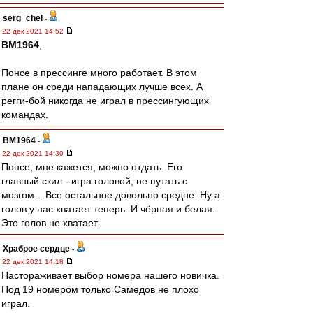
serg_chel
-
22 дек 2021 14:52
BM1964
,
Понсе в прессинге много работает. В этом
плане он среди нападающих лучше всех. А
регги-бой никогда не играл в прессингующих
командах.
BM1964
-
22 дек 2021 14:30
Понсе, мне кажется, можно отдать. Его
главный скил - игра головой, не путать с
мозгом... Все остальное довольно средне. Ну а
голов у нас хватает теперь. И чёрная и белая.
Это голов не хватает.
Храброе сердце
-
22 дек 2021 14:18
Настораживает выбор номера нашего новичка.
Под 19 номером только Самедов не плохо
играл.