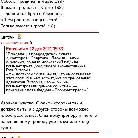
Соболь - родился в марте 1997
Шаман - родился в марте 1997
... да они как братья-близнецы,
в 1 см роста разницы всего!!!
Только вместе играть!!!:-)))
митхун
-
22 дек 2021 15:49
Евгеньич » 22 дек 2021 15:33
"Владелец и председатель совета
директоров «Спартака» Леонид Федун
объяснил, почему московский клуб не
комментирует уход своего экс-наставника
Руя Витории.
«Мы достигли соглашения, что он оставляет
этот пост. И в нём есть пункт по требованию
адвокатов Витории, чтобы мы не
комментировали данное событие», —
приводит слова Федуна «Спорт-экспресс»."
Двоякое чувство. С одной стороны так и
должно быть, а с другой стороны возможно
плохо расстались. Опытному тренеру ничего, а
начинающему тренеру уже 3х купили и ещё
купят..