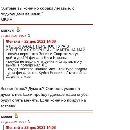
"Хитрые вы конечно собаки легавые, с
подходцами вашими."
МВИН
митхун
-
22 дек 2021 15:26
Жентяй » 22 дек 2021 14:08
ЧТО ОЗНАЧАЕТ ПЕРЕНОС ТУРА В
ИНТЕРЕСАХ СБОРНОЙ - С МАРТА НА МАЙ
- клубы верят, что Зенит и Спартак могут
дойти до 1/4 финала Лиги Европы
- клубы не верят, что Зенит и Спартак могут
выйти в полуфинал ЛЕ
- будет жёсткое начало мая - три тура подряд
- для финалистов Кубка России - 7 матчей за
21 день в мае
Вы смеётесь? Думать? Они есть умеют, а
думать нет. Если пройдут дальше наши клубы
будут опять менять. Если конечно пойдут на
встречу.
морон
-
22 дек 2021 15:26
Жентяй » 22 дек 2021 14:08