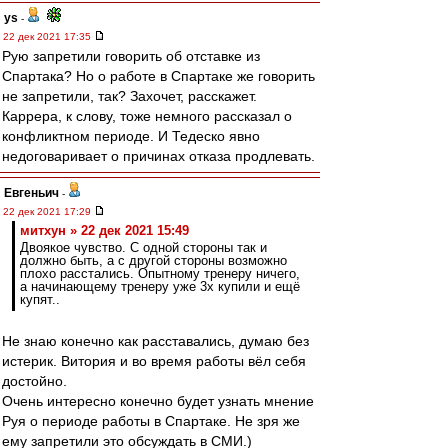
ys
-
22 дек 2021 17:35
Рую запретили говорить об отставке из
Спартака? Но о работе в Спартаке же говорить
не запретили, так? Захочет, расскажет.
Каррера, к слову, тоже немного рассказал о
конфликтном периоде. И Тедеско явно
недоговаривает о причинах отказа продлевать.
Евгеньич
-
22 дек 2021 17:29
митхун » 22 дек 2021 15:49
Двоякое чувство. С одной стороны так и
должно быть, а с другой стороны возможно
плохо расстались. Опытному тренеру ничего,
а начинающему тренеру уже 3х купили и ещё
купят..
Не знаю конечно как расставались, думаю без
истерик. Витория и во время работы вёл себя
достойно.
Очень интересно конечно будет узнать мнение
Руя о периоде работы в Спартаке. Не зря же
ему запретили это обсуждать в СМИ.)