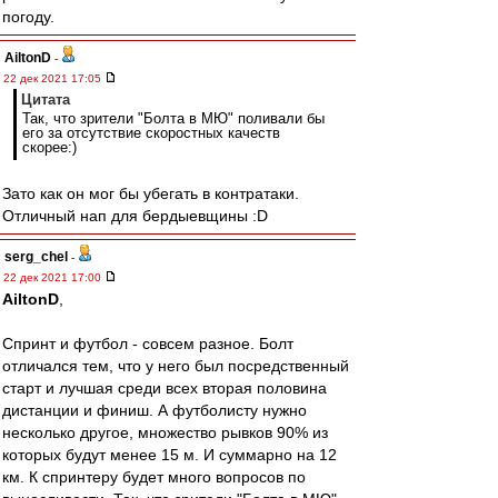
погоду.
AiltonD
-
22 дек 2021 17:05
Цитата
Так, что зрители "Болта в МЮ" поливали бы
его за отсутствие скоростных качеств
скорее:)
Зато как он мог бы убегать в контратаки.
Отличный нап для бердыевщины :D
serg_chel
-
22 дек 2021 17:00
AiltonD
,
Спринт и футбол - совсем разное. Болт
отличался тем, что у него был посредственный
старт и лучшая среди всех вторая половина
дистанции и финиш. А футболисту нужно
несколько другое, множество рывков 90% из
которых будут менее 15 м. И суммарно на 12
км. К спринтеру будет много вопросов по