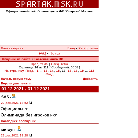
Официальный сайт болельщиков ФК "Спартак" Москва
Полная версия
Вход
•
Регистрация
FAQ
•
Поиск
Общение на сайте
Гостевая книга ВВ
»
Пред. тема
|
След. тема
Страница
16
из
112
[ Сообщений: 5558 ]
На страницу
Пред.
1
...
13
,
14
,
15
,
16
,
17
,
18
,
19
...
112
След.
Начать новую тему
Добавить
Версия для печати
01.12.2021 - 31.12.2021
SAS
-
22 дек 2021 18:52
Официально:
Олимпиада без игроков нхл
Последнее сообщение
митхун
-
22 дек 2021 18:28