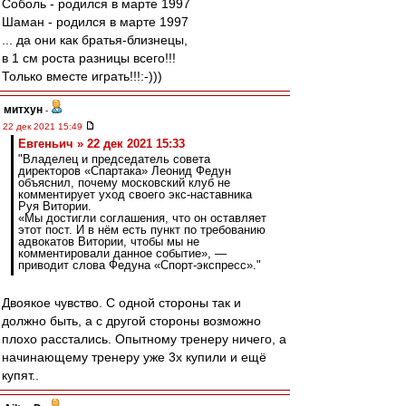
Соболь - родился в марте 1997
Шаман - родился в марте 1997
... да они как братья-близнецы,
в 1 см роста разницы всего!!!
Только вместе играть!!!:-)))
митхун
-
22 дек 2021 15:49
Евгеньич » 22 дек 2021 15:33
"Владелец и председатель совета
директоров «Спартака» Леонид Федун
объяснил, почему московский клуб не
комментирует уход своего экс-наставника
Руя Витории.
«Мы достигли соглашения, что он оставляет
этот пост. И в нём есть пункт по требованию
адвокатов Витории, чтобы мы не
комментировали данное событие», —
приводит слова Федуна «Спорт-экспресс»."
Двоякое чувство. С одной стороны так и
должно быть, а с другой стороны возможно
плохо расстались. Опытному тренеру ничего, а
начинающему тренеру уже 3х купили и ещё
купят..