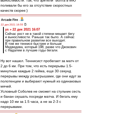
выносливости. Так, что зрители "Болта в МЮ"
поливали бы его за отсутствие скоростных
качеств скорее:)
Arcade Fire
-
22 дек 2021 16:55
ys » 22 дек 2021 16:07
Сейчас рост не в такой степени мешает бегу
и выносливости. Раньше так было. А сейчас
при правильном развитии все выходит.
В том же теннисе быстрее и больше
Медведева, который 198, разве что Джокович
с Надалем в лучшие годы бегали.
Ну вот нашел. Теннисист пробегает за матч от
2 до 6 км. При том, что есть перерывы 1.5-
минутные каждые 2 гейма, еще 30 секунд
перерывы между розыгрышами, где они идут за
полотенцем и выбирают нужный из одинаковых
мячей.
Условный Соболев не сможет на стульчик сесть
и банан скушать посреди матча. И бегать ему
надо 10 км за 1.5 часа, а не за 2-3 с
перерывами.