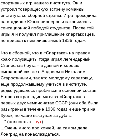
спортивных игр нашего института. Он и
устроил товарищескую встречу команды
института со сборной страны. Игра проходила
на стадионе Юных пионеров и закончилась
сенсационной победой студентов. После той
игры я и получил приглашение спартаковцев,
но пришел к ним лишь зимой 1936 года».
Что в сборной, что в «Спартаке» на правом
краю полузащиты тогда играл легендарный
Станислав Леута – в давней и хорошо
сыгранной связке с Андреем и Николаем
Старостиными, так что молодому саратовцу,
еще продолжавшему учиться в институте,
редко удавалось пробиться в основной состав.
Егоров сыграл один матч за «Спартак» в
первых двух чемпионатах СССР (они оба были
разыграны в течение 1936 года) и еще три на
Кубок, но чаще выступал за дубль.
..." (полностью -
тут
).
...Очень много про хоккей, на самом деле.
Лонгрид на понаслаждаться.