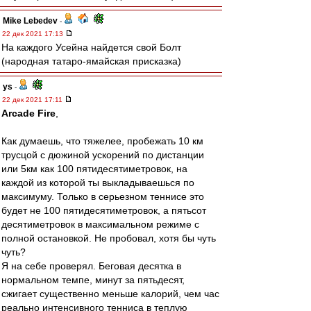
Mike Lebedev
-
22 дек 2021 17:13
На каждого Усейна найдется свой Болт
(народная татаро-ямайская присказка)
ys
-
22 дек 2021 17:11
Arcade Fire
,
Как думаешь, что тяжелее, пробежать 10 км
трусцой с дюжиной ускорений по дистанции
или 5км как 100 пятидесятиметровок, на
каждой из которой ты выкладываешься по
максимуму. Только в серьезном теннисе это
будет не 100 пятидесятиметровок, а пятьсот
десятиметровок в максимальном режиме с
полной остановкой. Не пробовал, хотя бы чуть
чуть?
Я на себе проверял. Беговая десятка в
нормальном темпе, минут за пятьдесят,
сжигает существенно меньше калорий, чем час
реально интенсивного тенниса в теплую