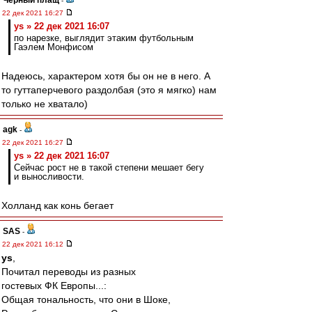
Черный плащ
-
22 дек 2021 16:27
ys » 22 дек 2021 16:07
по нарезке, выглядит этаким футбольным
Гаэлем Монфисом
Надеюсь, характером хотя бы он не в него. А
то гуттаперчевого раздолбая (это я мягко) нам
только не хватало)
agk
-
22 дек 2021 16:27
ys » 22 дек 2021 16:07
Сейчас рост не в такой степени мешает бегу
и выносливости.
Холланд как конь бегает
SAS
-
22 дек 2021 16:12
ys
,
Почитал переводы из разных
гостевых ФК Европы...:
Общая тональность, что они в Шоке,