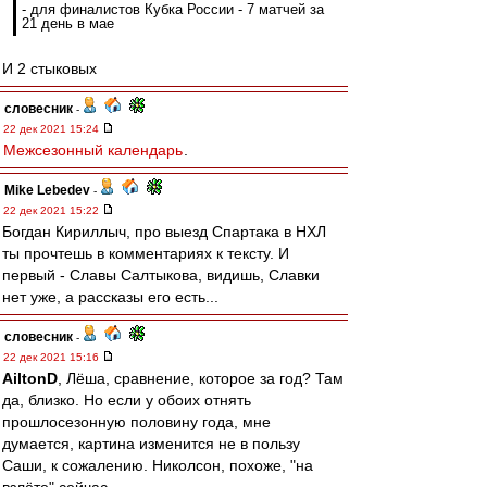
- для финалистов Кубка России - 7 матчей за
21 день в мае
И 2 стыковых
словесник
-
22 дек 2021 15:24
Межсезонный календарь
.
Mike Lebedev
-
22 дек 2021 15:22
Богдан Кириллыч, про выезд Спартака в НХЛ
ты прочтешь в комментариях к тексту. И
первый - Славы Салтыкова, видишь, Славки
нет уже, а рассказы его есть...
словесник
-
22 дек 2021 15:16
AiltonD
, Лёша, сравнение, которое за год? Там
да, близко. Но если у обоих отнять
прошлосезонную половину года, мне
думается, картина изменится не в пользу
Саши, к сожалению. Николсон, похоже, "на