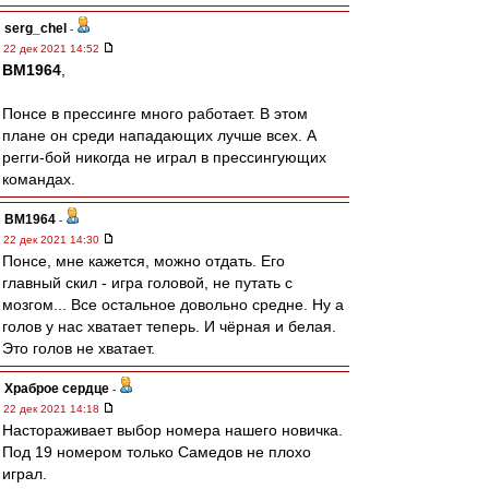
serg_chel
-
22 дек 2021 14:52
BM1964
,
Понсе в прессинге много работает. В этом
плане он среди нападающих лучше всех. А
регги-бой никогда не играл в прессингующих
командах.
BM1964
-
22 дек 2021 14:30
Понсе, мне кажется, можно отдать. Его
главный скил - игра головой, не путать с
мозгом... Все остальное довольно средне. Ну а
голов у нас хватает теперь. И чёрная и белая.
Это голов не хватает.
Храброе сердце
-
22 дек 2021 14:18
Настораживает выбор номера нашего новичка.
Под 19 номером только Самедов не плохо
играл.