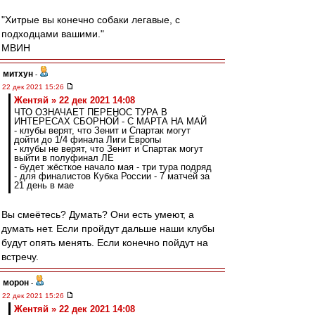
"Хитрые вы конечно собаки легавые, с
подходцами вашими."
МВИН
митхун
-
22 дек 2021 15:26
Жентяй » 22 дек 2021 14:08
ЧТО ОЗНАЧАЕТ ПЕРЕНОС ТУРА В
ИНТЕРЕСАХ СБОРНОЙ - С МАРТА НА МАЙ
- клубы верят, что Зенит и Спартак могут
дойти до 1/4 финала Лиги Европы
- клубы не верят, что Зенит и Спартак могут
выйти в полуфинал ЛЕ
- будет жёсткое начало мая - три тура подряд
- для финалистов Кубка России - 7 матчей за
21 день в мае
Вы смеётесь? Думать? Они есть умеют, а
думать нет. Если пройдут дальше наши клубы
будут опять менять. Если конечно пойдут на
встречу.
морон
-
22 дек 2021 15:26
Жентяй » 22 дек 2021 14:08