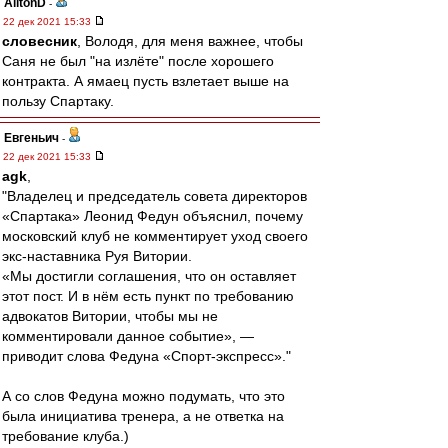
AiltonD
-
22 дек 2021 15:33
словесник
, Володя, для меня важнее, чтобы
Саня не был "на излёте" после хорошего
контракта. А ямаец пусть взлетает выше на
пользу Спартаку.
Евгеньич
-
22 дек 2021 15:33
agk
,
"Владелец и председатель совета директоров
«Спартака» Леонид Федун объяснил, почему
московский клуб не комментирует уход своего
экс-наставника Руя Витории.
«Мы достигли соглашения, что он оставляет
этот пост. И в нём есть пункт по требованию
адвокатов Витории, чтобы мы не
комментировали данное событие», —
приводит слова Федуна «Спорт-экспресс»."
А со слов Федуна можно подумать, что это
была инициатива тренера, а не ответка на
требование клуба.)