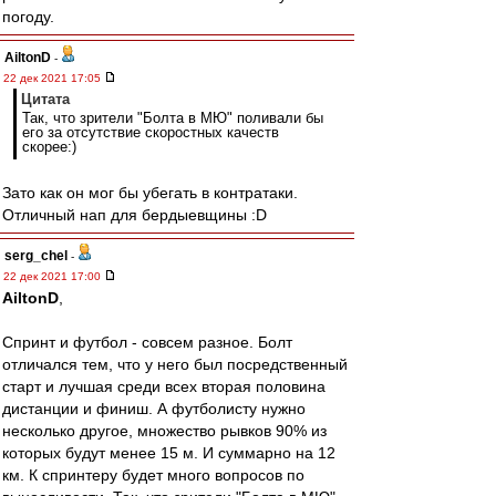
погоду.
AiltonD
-
22 дек 2021 17:05
Цитата
Так, что зрители "Болта в МЮ" поливали бы
его за отсутствие скоростных качеств
скорее:)
Зато как он мог бы убегать в контратаки.
Отличный нап для бердыевщины :D
serg_chel
-
22 дек 2021 17:00
AiltonD
,
Спринт и футбол - совсем разное. Болт
отличался тем, что у него был посредственный
старт и лучшая среди всех вторая половина
дистанции и финиш. А футболисту нужно
несколько другое, множество рывков 90% из
которых будут менее 15 м. И суммарно на 12
км. К спринтеру будет много вопросов по