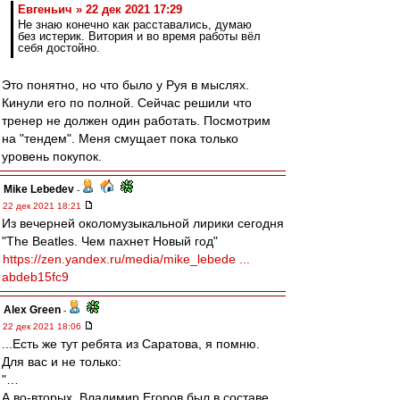
Евгеньич » 22 дек 2021 17:29
Не знаю конечно как расставались, думаю
без истерик. Витория и во время работы вёл
себя достойно.
Это понятно, но что было у Руя в мыслях.
Кинули его по полной. Сейчас решили что
тренер не должен один работать. Посмотрим
на "тендем". Меня смущает пока только
уровень покупок.
Mike Lebedev
-
22 дек 2021 18:21
Из вечерней околомузыкальной лирики сегодня
"The Beatles. Чем пахнет Новый год"
https://zen.yandex.ru/media/mike_lebede ...
abdeb15fc9
Alex Green
-
22 дек 2021 18:06
...Есть же тут ребята из Саратова, я помню.
Для вас и не только:
"…
А во-вторых, Владимир Егоров был в составе