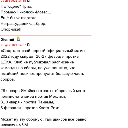
22 дек 2021 14:58
На "сцене" Трио:
Промес-Николсон-Мозес...
Ещё бы четвертого
Негра...ударника...бррр,
Опорника!!!
Жентяй
-
22 дек 2021 14:57
«Спартак» свой первый официальный матч в
2022 году сыграет 26-27 февраля против
ЦСКА. Клуб не публиковал расписание
команды на сборы, но уже понятно, что
ямайский новичок пропустит большую часть
сборов.
28 января Ямайка сыграет отборочный матч
чемпионата мира против Мексики,
31 января - против Панамы,
3 февраля - против Коста-Рики.
Может ну эту сборную, там шансов все равно
никаких на ЧМ