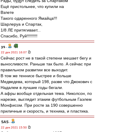
Рады, будут следить за Спартаком
Ещё пристольнее, что купили на
Взлете
Такого одаренного Ямайца!!!
Шарлеруа и Спартак,
1/8 ЛЕ притягивает...
Спасибо, Руй!!!!!!!!!
ys
-
22 дек 2021 16:07
Сейчас рост не в такой степени мешает бегу и
выносливости. Раньше так было. А сейчас при
правильном развитии все выходит.
В том же теннисе быстрее и больше
Медведева, который 198, разве что Джокович с
Надалем в лучшие годы бегали.
А афры вообще отдельная тема. Николсон, по
нарезке, выглядит этаким футбольным Гаэлем
Монфисом. При росте за 190 совершенно
приличные и скорость, и техника, и пластика.
SAS
-
22 дек 2021 15:50