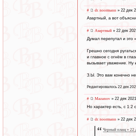
#
dr. noormann
» 22 дек 2
Азартный, а вот объясн
#
Азартный
» 22 дек 202
Думал перепутал и это 
Грешно сегодня ругатьс
и главное с огнём в гла
вызывает уважение. Ну 
З.Ы. Это вам конечно н
Редактировалось 22 дек 202
#
Mazanov
» 22 дек 2021
Но характер есть, с 1:2
#
dr. noormann
» 22 дек 2
Черный плащ » 22 