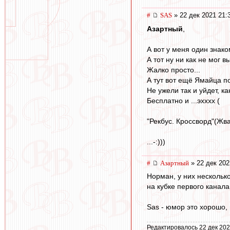
#
SAS
» 22 дек 2021 21:
Азартный
,
А вот у меня один знак
А тот ну ни как не мог в
Жалко просто...
А тут вот ещё Ямайца по
Не ужели так и уйдет, ка
Бесплатно и ...эхххх (
"Рекбус. Кроссворд"(Жв
...-:)))
#
Азартный
» 22 дек 202
Норман, у них несколько
на кубке первого канала
Sas - юмор это хорошо,
Редактировалось 22 дек 202