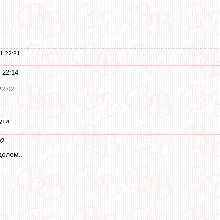
1 22:31
 22:14
22:02
ути.
02
долом..