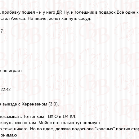
 прибавку пошёл - и у него ДР. Ну, и голешник в подарок.Всё один к
стил Алекса. Не иначе, хочет хапнуть сосуд.
47
и не играет
 22:42
на выезде с Херенвеном (3:0).
оказывать Тоттенхэм - ВХЮ в 1/4 КЛ.
нуть, как он там..Мойес его только тут пользует.
 тоже ничего. Но по идее, должна подоснова "красных" против стар
 понимаю