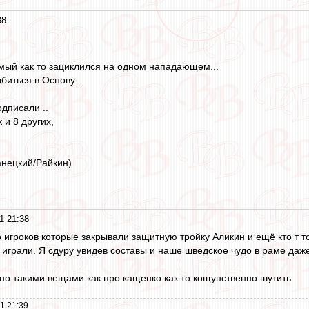
38
омый как то зациклился на одном нападающем...
ыбиться в Основу ..
дписали ..
к и 8 других,
анецкий/Райкин)
1 21:38
 игроков которые закрывали защитную тройку Аликин и ещё кто т то
 играли. Я сдуру увидев составы и наше шведское чудо в раме даже
 но такими вещами как про кащенко как то кощунственно шутить
1 21:39