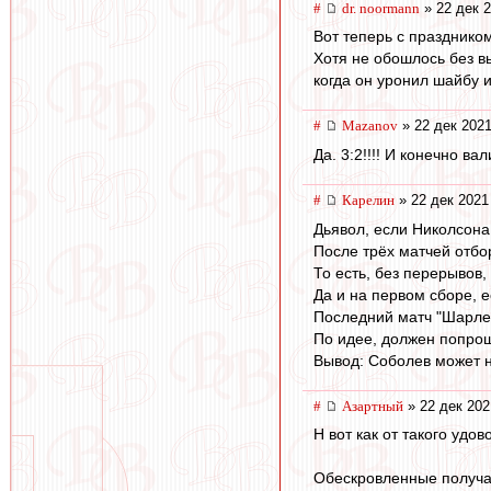
#
dr. noormann
» 22 дек 2
Вот теперь с праздником
Хотя не обошлось без вы
когда он уронил шайбу 
#
Mazanov
» 22 дек 2021
Да. 3:2!!!! И конечно ва
#
Карелин
» 22 дек 2021
Дьявол, если Николсона 
После трёх матчей отбо
То есть, без перерывов
Да и на первом сборе, 
Последний матч "Шарлер
По идее, должен попроща
Вывод: Соболев может но
#
Азартный
» 22 дек 202
Н вот как от такого удо
Обескровленные получа