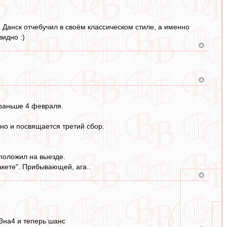
а Данск отчебучил в своём классическом стиле, а именно
идно :)
 раньше 4 февраля.
чно и посвящается третий сбор.
 положил на выезде.
акете". Прибывающей, ага..
3на4 и теперь шанс