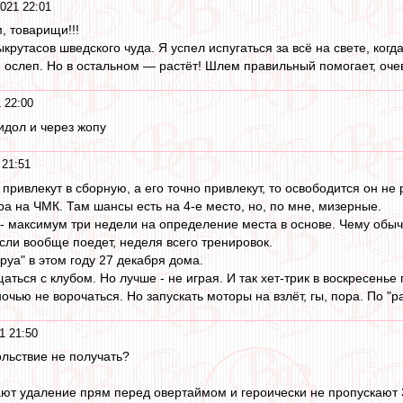
021 22:01
, товарищи!!!
крутасов шведского чуда. Я успел испугаться за всё на свете, когд
и ослеп. Но в остальном — растёт! Шлем правильный помогает, очев
 22:00
лидол и через жопу
 21:51
привлекут в сборную, а его точно привлекут, то освободится он не
ра на ЧМК. Там шансы есть на 4-е место, но, по мне, мизерные.
, - максимум три недели на определение места в основе. Чему обы
если вообще поедет, неделя всего тренировок.
уа" в этом году 27 декабря дома.
ться с клубом. Но лучше - не играя. И так хет-трик в воскресенье
чью не ворочаться. Но запускать моторы на взлёт, гы, пора. По "р
1 21:50
вольствие не получать?
ют удаление прям перед овертаймом и героически не пропускают 