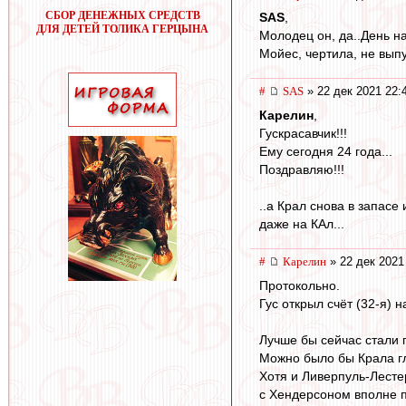
СБОР ДЕНЕЖНЫХ СРЕДСТВ
SAS
,
ДЛЯ ДЕТЕЙ ТОЛИКА ГЕРЦЫНА
Молодец он, да..День на
Мойес, чертила, не выпу
#
SAS
» 22 дек 2021 22:
Карелин
,
Гускрасавчик!!!
Ему сегодня 24 года...
Поздравляю!!!
..а Крал снова в запасе 
даже на КАл...
#
Карелин
» 22 дек 2021
Протокольно.
Гус открыл счёт (32-я) 
Лучше бы сейчас стали п
Можно было бы Крала гля
Хотя и Ливерпуль-Лестер
с Хендерсоном вполне