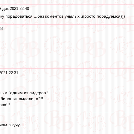
2 дек 2021 22:40
ку порадоваться ...без коментов унылых .просто порадуемся)))
38
2021 22:31
ным "одним из лидеров"!
мбинашки выдали, а?!!
ава!!!
м в кучу..