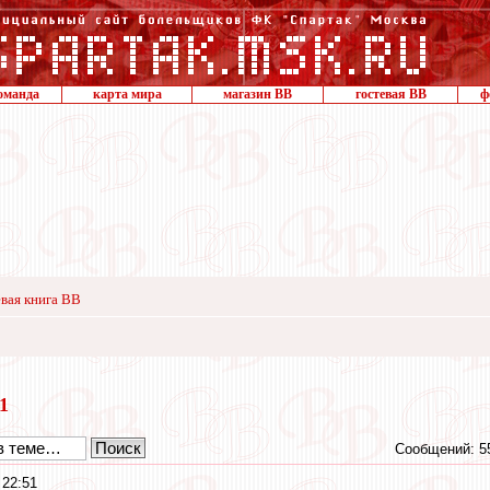
оманда
карта мира
магазин ВВ
гостевая ВВ
ф
вая книга ВВ
21
Сообщений: 5
 22:51