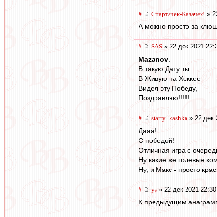
#
Спартачек-Казачек!
» 2
А можно просто за клюш
#
SAS
» 22 дек 2021 22:
Mazanov
,
В такую Дату ты
В Живую на Хоккее
Видел эту Победу,
Поздравляю!!!!!!
#
starry_kashka
» 22 дек 
Дааа!
С победой!
Отличная игра с очеред
Ну какие же голевые ко
Ну, и Макс - просто крас
#
ys
» 22 дек 2021 22:30
К предыдущим анаграмма