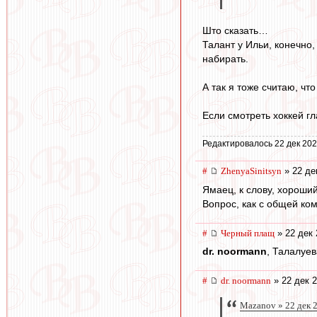
Што сказать…
Талант у Ильи, конечно
набирать.
А так я тоже считаю, чт
Если смотреть хоккей г
Редактировалось 22 дек 202
#
ZhenyaSinitsyn
» 22 де
Ямаец, к слову, хороши
Вопрос, как с общей ко
#
Черный плащ
» 22 дек 
dr. noormann
, Талалуев
#
dr. noormann
» 22 дек 2
Mazanov » 22 дек 