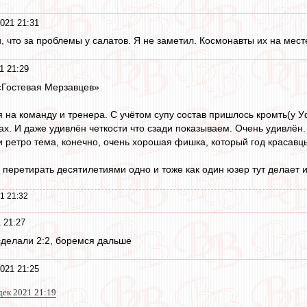
021 21:31
и, что за проблемы у салатов. Я не заметил. Космонавты их на мес
1 21:29
«Гостевая Мерзавцев»
я на команду и тренера. С учётом супу состав пришлось кромть(у У
зах. И даже удивлён четкости что сзади показываем. Очень удивлён. 
и ретро тема, конечно, очень хорошая фишка, который год красавц
е перетирать десятилетиями одно и тоже как один юзер тут делает
1 21:32
 21:27
 сделали 2:2, боремся дальше
021 21:25
дек 2021 21:19