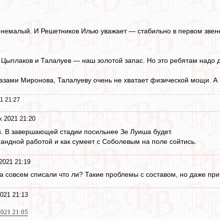
, немалый. И Решетников Илью уважает — стабильно в первом звене
о Цыплаков и Талалуев — наш золотой запас. Но это ребятам надо 
лазами Миронова, Талалуеву очень не хватает физической мощи. А в
1 21:27
к 2021 21:20
й. В завершающей стадии посильнее Зе Луиша будет.
мандной работой и как сумеет с Соболевым на поле сойтись.
2021 21:19
а совсем списали что ли? Такие проблемы с составом, но даже при 
021 21:13
2021 21:05