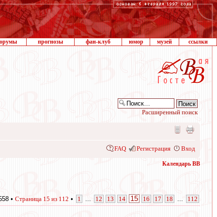
орумы
прогнозы
фан-клуб
юмор
музей
ссылки
Расширенный поиск
FAQ
Регистрация
Вход
Календарь ВВ
15
558 •
Страница
15
из
112
•
1
...
12
13
14
16
17
18
...
112