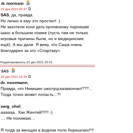
dr. noormann
-
22 дек 2021 20:37
SAS
, да, правда.
Но лично я ему это простил! :)
Не захотели кони дать орловскому парнишке
шанс в большом хоккее (пусть там не только
игровые причины были, но и медицинские
ещё). А мы дали. Я вижу, что Саша очень
благодарен за это «Спартаку».
Редактировалось 22 дек 2021 20:41
SAS
-
22 дек 2021 20:33
dr. noormann
,
Правда, что Никишин школуцсказакончил???...
Тогда точно может попасть...?!
serg_chel
,
аааааа...Как Жентяй!!!!!!:-)
.... Не понимаю...
Я тогда за женщин в водном поло Киришских!!!!