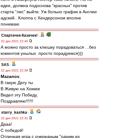
идее, должна подоснова "красных" против
старта "лис" выйти. Уж больно график в Англии
адский.. Клоппа с Хендерсоном вполне
понимаю
Спартачек-Казачек!
-
22 дек 2021 22:40
А можно просто за клюшку порадоваться ...без
коментов унылых .просто порадуемся)))
SAS
-
22 дек 2021 22:38
Mazanov
,
В такую Дату ты
В Живую на Хоккее
Видел эту Победу,
Поздравляю!!!!!!
starry_kashka
-
22 дек 2021 22:31
Дааа!
С победой!
Отличная игра с очередным "одним из