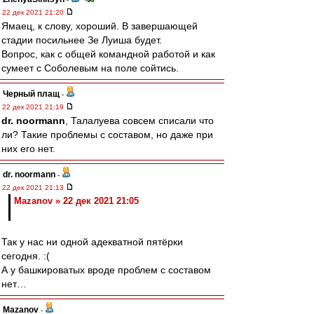
22 дек 2021 21:20
Ямаец, к слову, хороший. В завершающей
стадии посильнее Зе Луиша будет.
Вопрос, как с общей командной работой и как
сумеет с Соболевым на поле сойтись.
Черный плащ
-
22 дек 2021 21:19
dr. noormann
, Талалуева совсем списали что
ли? Такие проблемы с составом, но даже при
них его нет.
dr. noormann
-
22 дек 2021 21:13
Mazanov » 22 дек 2021 21:05
Так у нас ни одной адекватной пятёрки
сегодня. :(
А у башкироватых вроде проблем с составом
нет…
Mazanov
-