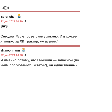
-:)))))
serg_chel
-
22 дек 2021 20:29
SAS
,
Сегодня 75 лет советскому хоккею. И в хоккее
я только за ХК Трактор, уж извини:)
dr. noormann
-
22 дек 2021 20:28
И именно потому, что Никишин — запасной (по
чьим прогнозам-то, кстати?), он единственный
сыграл без замен на «репетиции».
Эксперименты с молодёжным составом вместо
основного кончились, на домашнем этапе
евротура сыграли те, кто и ожидается на
Олимпиаде. Никишин — основной.
А так… может, подстегнёт новость наших ребят.
Цыплакова или Хохлачёва, например...
Мечтать не вредно, совершенно верно :)