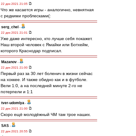
22 дек 2021 21:05
Что же касается игры - аналогично, невнятная
с редкими проблесками(:
serg_chel
-
22 дек 2021 21:01
Уже даже интересно, кто лучше себя покажет.
Наш второй человек с Ямайки или Ботхейм,
которого Краснодар подписал.
Mazanov
-
22 дек 2021 21:00
Первый раз за 30 лет боленич в жизни сейчас
на хоккее. И также обидно как и в футболе.
Вели 1:0, а на последней минуте 2-го не
потерпели и 1:1
tver-udomlya
-
22 дек 2021 21:00
Скоро ещё молодёжный ЧМ там трое наших.
SAS
-
22 дек 2021 20:55