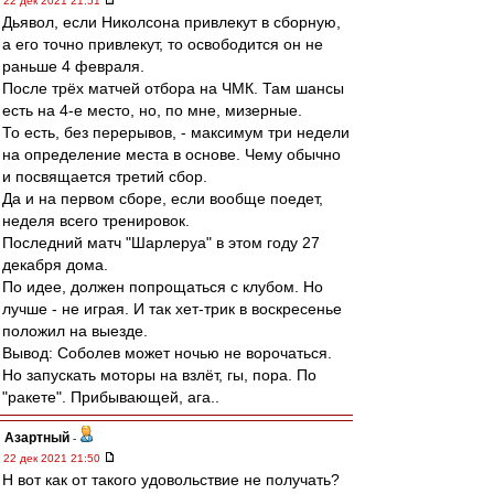
22 дек 2021 21:51
Дьявол, если Николсона привлекут в сборную,
а его точно привлекут, то освободится он не
раньше 4 февраля.
После трёх матчей отбора на ЧМК. Там шансы
есть на 4-е место, но, по мне, мизерные.
То есть, без перерывов, - максимум три недели
на определение места в основе. Чему обычно
и посвящается третий сбор.
Да и на первом сборе, если вообще поедет,
неделя всего тренировок.
Последний матч "Шарлеруа" в этом году 27
декабря дома.
По идее, должен попрощаться с клубом. Но
лучше - не играя. И так хет-трик в воскресенье
положил на выезде.
Вывод: Соболев может ночью не ворочаться.
Но запускать моторы на взлёт, гы, пора. По
"ракете". Прибывающей, ага..
Азартный
-
22 дек 2021 21:50
Н вот как от такого удовольствие не получать?