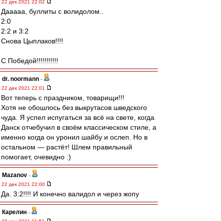
22 дек 2021 22:02
Дааааа, буллиты с волидолом..
2:0
2:2 и 3:2
Снова Цыплаков!!!!
С Победой!!!!!!!!!!!
dr. noormann
-
22 дек 2021 22:01
Вот теперь с праздником, товарищи!!!
Хотя не обошлось без выкрутасов шведского
чуда. Я успел испугаться за всё на свете, когда
Данск отчебучил в своём классическом стиле, а
именно когда он уронил шайбу и ослеп. Но в
остальном — растёт! Шлем правильный
помогает, очевидно :)
Mazanov
-
22 дек 2021 22:00
Да. 3:2!!!! И конечно валидол и через жопу
Карелин
-