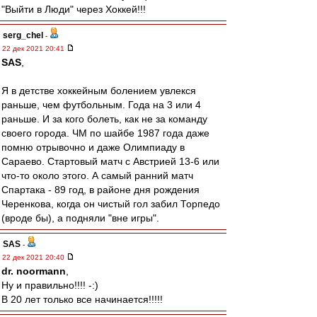
"Выйти в Люди" через Хоккей!!!
serg_chel
-
22 дек 2021 20:41
SAS
,
Я в детстве хоккейным болением увлекся
раньше, чем футбольным. Года на 3 или 4
раньше. И за кого болеть, как не за команду
своего города. ЧМ по шайбе 1987 года даже
помню отрывочно и даже Олимпиаду в
Сараево. Стартовый матч с Австрией 13-6 или
что-то около этого. А самый ранний матч
Спартака - 89 год, в районе дня рождения
Черенкова, когда он чистый гол забил Торпедо
(вроде бы), а подняли "вне игры".
SAS
-
22 дек 2021 20:40
dr. noormann
,
Ну и правильно!!!! -:)
В 20 лет только все начинается!!!!!