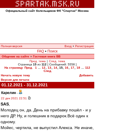
Официальный сайт болельщиков ФК "Спартак" Москва
Полная версия
Вход
•
Регистрация
FAQ
•
Поиск
Общение на сайте
Гостевая книга ВВ
»
Пред. тема
|
След. тема
Страница
15
из
112
[ Сообщений: 5558 ]
На страницу
Пред.
1
...
12
,
13
,
14
,
15
,
16
,
17
,
18
...
112
След.
Начать новую тему
Добавить
Версия для печати
01.12.2021 - 31.12.2021
Карелин
-
22 дек 2021 22:51
SAS
,
Молодец он, да..День на прибавку пошёл - и у
него ДР. Ну, и голешник в подарок.Всё один к
одному.
Мойес, чертила, не выпустил Алекса. Не иначе,