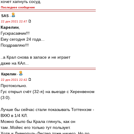
хочет хапнуть сосуд.
Последнее сообщение
SAS
-
22 дек 2021 22:47
Карелин
,
Гускрасавчик!!!
Ему сегодня 24 года...
Поздравляю!!!
..а Крал снова в запасе и не играет
даже на КАл...
Карелин
-
22 дек 2021 22:42
Протокольно.
Гус открыл счёт (32-я) на выезде с Херенвеном
(3:0).
Лучше бы сейчас стали показывать Тоттенхэм -
ВХЮ в 1/4 КЛ.
Можно было бы Крала глянуть, как он
там..Мойес его только тут пользует.
Хотя и Ливерпуль-Лестер тоже ничего. Но по