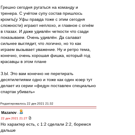
Грешно сегодня ругаться на команду и
тренера. С учётом супу состав пришлось
кромть(у Уфы правда тоже с этим сегодня
сложности) играют неплохо, и главное с огнём
в глазах. И даже удивлён четкости что сзади
показываем. Очень удивлён. Да салават
сильнее выглядит, что логично, но то как
играем вызывает уважение. Ну и ретро тема,
конечно, очень хорошая фишка, который год
красавцы в этом плане
З.Ы. Это вам конечно не перетирать
десятилетиями одно и тоже как один юзер тут
делает из серии «федун поставлен специально
спартак убивать»
Редактировалось 22 дек 2021 21:32
Mazanov
-
22 дек 2021 21:27
Но характер есть, с 1:2 сделали 2:2, боремся
дальше