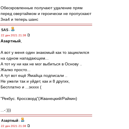
Обескровленные получают удаление прям
перед овертаймом и героически не пропускают
3на4 и теперь шанс
SAS
-
22 дек 2021 21:38
Азартный
,
А вот у меня один знакомый как то зациклился
на одном нападающем...
А тот ну ни как не мог выбиться в Основу ..
Жалко просто...
А тут вот ещё Ямайца подписали ..
Не ужели так и уйдет, как и 8 других,
Бесплатно и ...эхххх (
"Рекбус. Кроссворд"(Жванецкий/Райкин)
...-:)))
Азартный
-
22 дек 2021 21:38