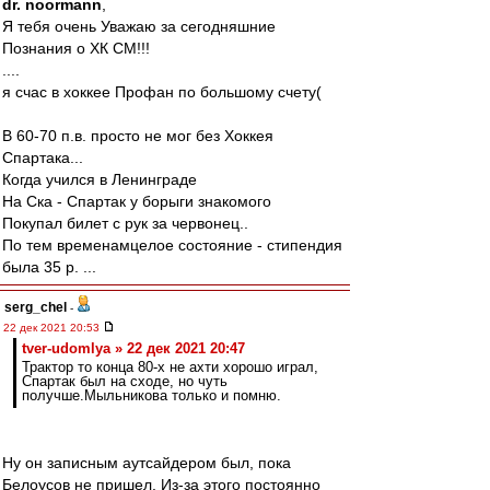
dr. noormann
,
Я тебя очень Уважаю за сегодняшние
Познания о ХК СМ!!!
....
я счас в хоккее Профан по большому счету(
В 60-70 п.в. просто не мог без Хоккея
Спартака...
Когда учился в Ленинграде
На Ска - Спартак у борыги знакомого
Покупал билет с рук за червонец..
По тем временамцелое состояние - стипендия
была 35 р. ...
serg_chel
-
22 дек 2021 20:53
tver-udomlya » 22 дек 2021 20:47
Трактор то конца 80-х не ахти хорошо играл,
Спартак был на сходе, но чуть
получше.Мыльникова только и помню.
Ну он записным аутсайдером был, пока
Белоусов не пришел. Из-за этого постоянно