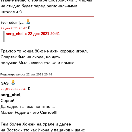
звание первого вратаря Сковронский… и прям
не стыдно будет перед региональными
школами :)
tver-udomlya
-
22 дек 2021 20:47
serg_chel » 22 дек 2021 20:41
Трактор то конца 80-х не ахти хорошо играл,
Спартак был на сходе, но чуть
получше.Мыльникова только и помню.
Редактировалось 22 дек 2021 20:49
SAS
-
22 дек 2021 20:47
serg_chel
,
Сергей ...
Да ладно ты, все понятно....
Малая Родина - это Святое!!!
Тем более Хоккей на Урале и далее
на Восток - это как Икона у пацанов и шанс