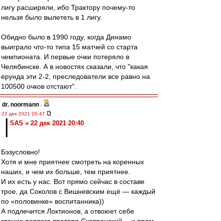
лигу расширяли, ибо Трактору почему-то
нельзя было вылететь в 1 лигу.
Обидно было в 1990 году, когда Динамо
выиграло что-то типа 15 матчей со старта
чемпионата. И первые очки потеряло в
Челябинске. А в новостях сказали, что "какая
ерунда эти 2-2, преследователи все равно на
100500 очков отстают".
dr. noormann
-
22 дек 2021 20:47
SAS » 22 дек 2021 20:40
Бэзусловно!
Хотя и мне приятнее смотреть на коренных
наших, и чем их больше, тем приятнее.
И их есть у нас. Вот прямо сейчас в составе
трое, да Соколов с Вишневским ещё — каждый
по «половинке» воспитанника))
А подлечится Локтионов, а отвоюет себе