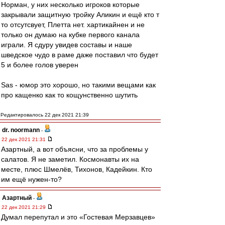
Норман, у них несколько игроков которые
закрывали защитную тройку Аликин и ещё кто т
то отсутсвует, Плетта нет. хартикайнен и не
только он думаю на кубке первого канала
играли. Я сдуру увидев составы и наше
шведское чудо в раме даже поставил что будет
5 и более голов уверен
Sas - юмор это хорошо, но такими вещами как
про кащенко как то кощунственно шутить
Редактировалось 22 дек 2021 21:39
dr. noormann
-
22 дек 2021 21:31
Азартный, а вот объясни, что за проблемы у
салатов. Я не заметил. Космонавты их на
месте, плюс Шмелёв, Тихонов, Кадейкин. Кто
им ещё нужен-то?
Азартный
-
22 дек 2021 21:29
Думал перепутал и это «Гостевая Мерзавцев»