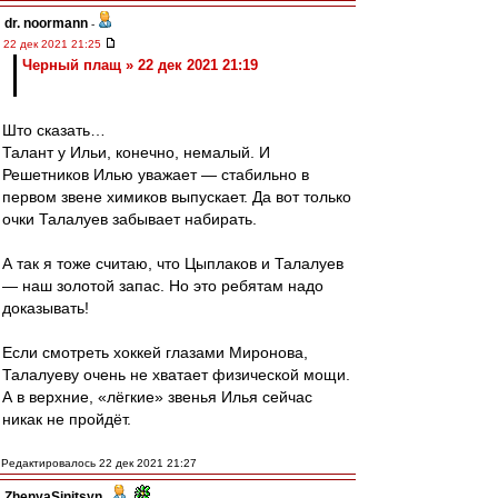
dr. noormann
-
22 дек 2021 21:25
Черный плащ » 22 дек 2021 21:19
Што сказать…
Талант у Ильи, конечно, немалый. И
Решетников Илью уважает — стабильно в
первом звене химиков выпускает. Да вот только
очки Талалуев забывает набирать.
А так я тоже считаю, что Цыплаков и Талалуев
— наш золотой запас. Но это ребятам надо
доказывать!
Если смотреть хоккей глазами Миронова,
Талалуеву очень не хватает физической мощи.
А в верхние, «лёгкие» звенья Илья сейчас
никак не пройдёт.
Редактировалось 22 дек 2021 21:27
ZhenyaSinitsyn
-