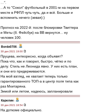
…".
...А то "Сокол" футбольный в 2001-м на первом
месте в РФПЛ чуть-чуть, да и всё. Больше и
вспомнить нечего (зевая):)
Прогноз на 2022-й: после блокировки Твиттера
и Меты (б. Фейсбук) на ВВ вернутся... ну
человек 100.
Bordo0706
-
30 дек 2021 19:00
Пруцева, интеоресно, когда объявят?
Пока что, как и говорил, быстро, чётко и по
делу. Стиль не Леонида явно. У них есть план,
и они его придерживаются.
На мой взгляд, не хватает теперь только
гарантированного ТОП-а в центр поля типа как
раз Мхитаряна.
Зимой или летом, надеюсь, запланировали
Карелин
-
30 дек 2021 18:54
На доткоме официально.