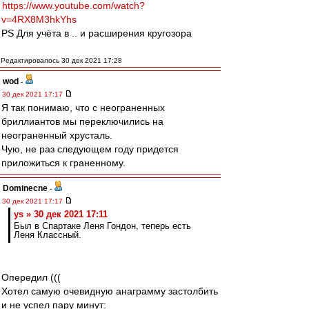
https://www.youtube.com/watch?
v=4RX8M3hkYhs
PS Для учёта в .. и расширения кругозора
Редактировалось 30 дек 2021 17:28
wod
-
30 дек 2021 17:17
Я так понимаю, что с неограненных
бриллиантов мы переключились на
неограненный хрусталь.
Чую, не раз следующем году придется
приложиться к граненному.
Dominecne
-
30 дек 2021 17:17
ys » 30 дек 2021 17:11
Был в Спартаке Леня Гондон, теперь есть
Леня Классный.
Опередил (((
Хотел самую очевидную анаграмму застолбить
и не успел пару минут: