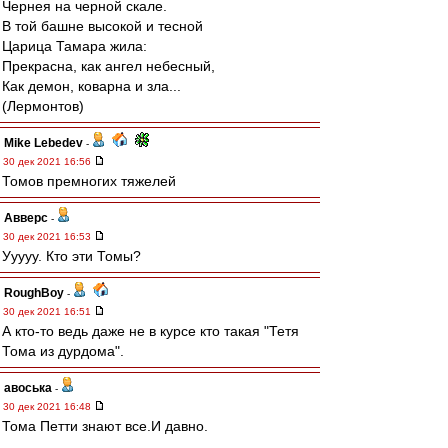
Чернея на черной скале.
В той башне высокой и тесной
Царица Тамара жила:
Прекрасна, как ангел небесный,
Как демон, коварна и зла...
(Лермонтов)
Mike Lebedev
-
30 дек 2021 16:56
Томов премногих тяжелей
Авверс
-
30 дек 2021 16:53
Ууууу. Кто эти Томы?
RoughBoy
-
30 дек 2021 16:51
А кто-то ведь даже не в курсе кто такая "Тетя
Тома из дурдома".
авоська
-
30 дек 2021 16:48
Тома Петти знают все.И давно.