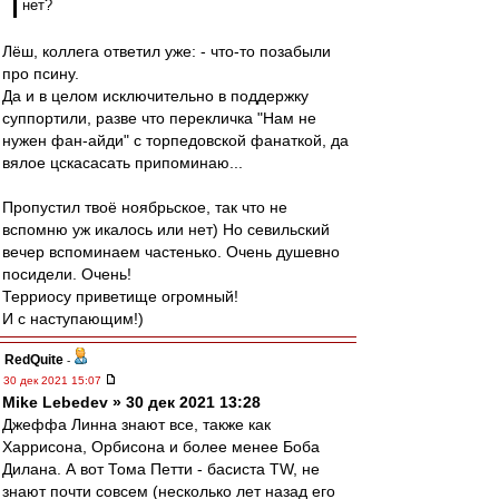
нет?
Лёш, коллега ответил уже: - что-то позабыли
про псину.
Да и в целом исключительно в поддержку
суппортили, разве что перекличка "Нам не
нужен фан-айди" с торпедовской фанаткой, да
вялое цскасасать припоминаю...
Пропустил твоё ноябрьское, так что не
вспомню уж икалось или нет) Но севильский
вечер вспоминаем частенько. Очень душевно
посидели. Очень!
Терриосу приветище огромный!
И с наступающим!)
RedQuite
-
30 дек 2021 15:07
Mike Lebedev » 30 дек 2021 13:28
Джеффа Линна знают все, также как
Харрисона, Орбисона и более менее Боба
Дилана. А вот Тома Петти - басиста TW, не
знают почти совсем (несколько лет назад его