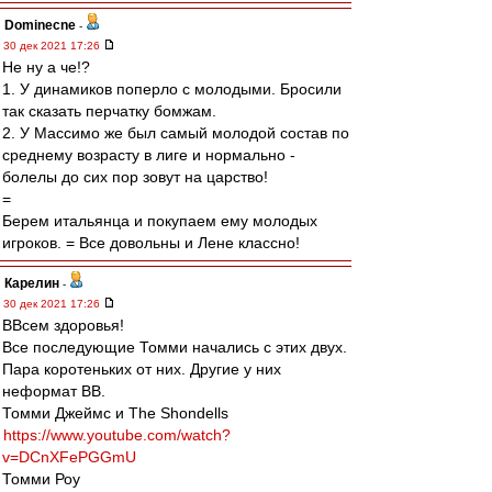
Dominecne
-
30 дек 2021 17:26
Не ну а че!?
1. У динамиков поперло с молодыми. Бросили
так сказать перчатку бомжам.
2. У Массимо же был самый молодой состав по
среднему возрасту в лиге и нормально -
болелы до сих пор зовут на царство!
=
Берем итальянца и покупаем ему молодых
игроков. = Все довольны и Лене классно!
Карелин
-
30 дек 2021 17:26
ВВсем здоровья!
Все последующие Томми начались с этих двух.
Пара коротеньких от них. Другие у них
неформат ВВ.
Томми Джеймс и The Shondells
https://www.youtube.com/watch?
v=DCnXFePGGmU
Томми Роу