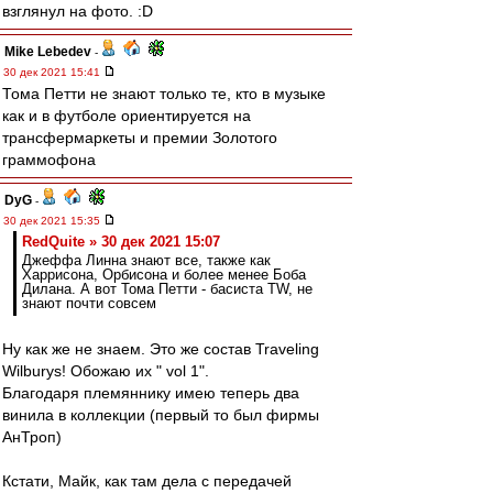
взглянул на фото. :D
Mike Lebedev
-
30 дек 2021 15:41
Тома Петти не знают только те, кто в музыке
как и в футболе ориентируется на
трансфермаркеты и премии Золотого
граммофона
DyG
-
30 дек 2021 15:35
RedQuite » 30 дек 2021 15:07
Джеффа Линна знают все, также как
Харрисона, Орбисона и более менее Боба
Дилана. А вот Тома Петти - басиста TW, не
знают почти совсем
Ну как же не знаем. Это же состав Traveling
Wilburys! Обожаю их " vol 1".
Благодаря племяннику имею теперь два
винила в коллекции (первый то был фирмы
АнТроп)
Кстати, Майк, как там дела с передачей