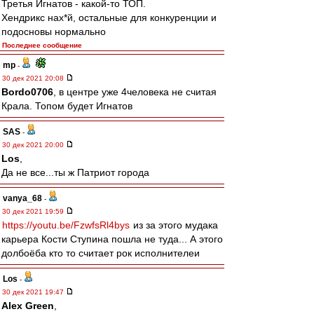
Третья Игнатов - какой-то ТОП.
Хендрикс нах*й, остальные для конкуренции и
подосновы нормально
Последнее сообщение
mp
-
30 дек 2021 20:08
Bordo0706
, в центре уже 4человека не считая
Крала. Топом будет Игнатов
SAS
-
30 дек 2021 20:00
Los
,
Да не все...ты ж Патриот города
vanya_68
-
30 дек 2021 19:59
https://youtu.be/FzwfsRl4bys
из за этого мудака
карьера Кости Ступина пошла не туда... А этого
долбоёба кто то считает рок исполнителеи
Los
-
30 дек 2021 19:47
Alex Green
,