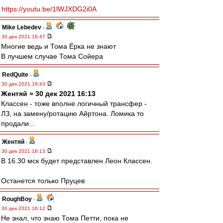
https://youtu.be/1lWJXDG2i0A
Mike Lebedev
-
30 дек 2021 16:47
Многие ведь и Тома Ёрка не знают
В лучшем случае Тома Сойера
RedQuite
-
30 дек 2021 16:43
Жентяй » 30 дек 2021 16:13
Классен - тоже вполне логичный трансфер -
ЛЗ, на замену/ротацию Айртона. Ломика то
продали...
Жентяй
-
30 дек 2021 16:13
В 16.30 мск будет представлен Леон Классен.
Останется только Пруцев
RoughBoy
-
30 дек 2021 16:12
Не знал, что знаю Тома Петти, пока не