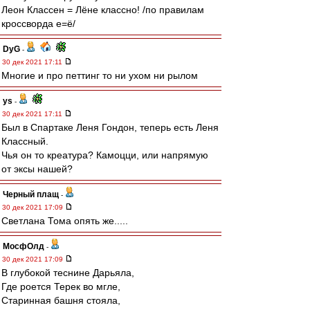
Леон Классен = Лёне классно! /по правилам
кроссворда е=ё/
DyG
-
30 дек 2021 17:11
Многие и про петтинг то ни ухом ни рылом
ys
-
30 дек 2021 17:11
Был в Спартаке Леня Гондон, теперь есть Леня
Классный.
Чья он то креатура? Камоцци, или напрямую
от эксы нашей?
Черный плащ
-
30 дек 2021 17:09
Светлана Тома опять же.....
МосфОлд
-
30 дек 2021 17:09
В глубокой теснине Дарьяла,
Где роется Терек во мгле,
Старинная башня стояла,