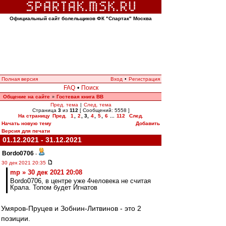
Официальный сайт болельщиков ФК "Спартак" Москва
Полная версия
Вход
•
Регистрация
FAQ
•
Поиск
Общение на сайте
Гостевая книга ВВ
»
Пред. тема
|
След. тема
Страница
3
из
112
[ Сообщений: 5558 ]
На страницу
Пред.
1
,
2
,
3
,
4
,
5
,
6
...
112
След.
Начать новую тему
Добавить
Версия для печати
01.12.2021 - 31.12.2021
Bordo0706
-
30 дек 2021 20:35
mp » 30 дек 2021 20:08
Bordo0706, в центре уже 4человека не считая
Крала. Топом будет Игнатов
Умяров-Пруцев и Зобнин-Литвинов - это 2
позиции.