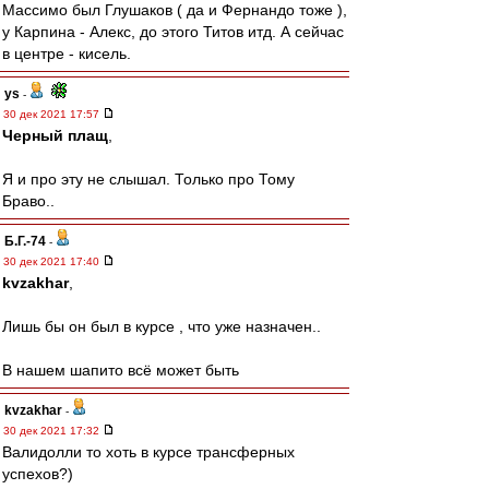
Массимо был Глушаков ( да и Фернандо тоже ),
у Карпина - Алекс, до этого Титов итд. А сейчас
в центре - кисель.
ys
-
30 дек 2021 17:57
Черный плащ
,
Я и про эту не слышал. Только про Тому
Браво..
Б.Г.-74
-
30 дек 2021 17:40
kvzakhar
,
Лишь бы он был в курсе , что уже назначен..
В нашем шапито всё может быть
kvzakhar
-
30 дек 2021 17:32
Валидолли то хоть в курсе трансферных
успехов?)