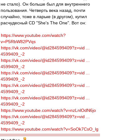
не стало). Он больше был для внутреннего
пользования. Четверть века назад, почти
случайно, тоже в ларьке (в другом), купил
расчудесный CD "She's The One". Вот он:
https://www.youtube.com/watch?
v=P5RbW82PVqs
https://vk.com/video/@id284599409?z=vid ...
4599409_-2
https://vk.com/video/@id284599409?z=vid ...
4599409_-2
https://vk.com/video/@id284599409?z=vid ...
4599409_-2
https://vk.com/video/@id284599409?z=vid ...
4599409_-2
https://vk.com/video/@id284599409?z=vid ...
4599409_-2
https://www.youtube.com/watch?v=nzLnlOdN6jo
https://vk.com/video/@id284599409?z=vid ...
4599409_-2
https://www.youtube.com/watch?v=SoOk7CsO_lg