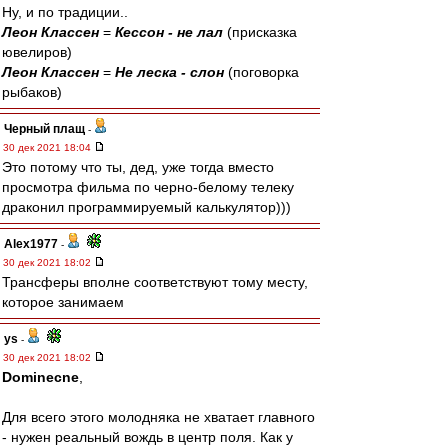
Ну, и по традиции..
Леон Классен
=
Кессон - не лал
(присказка
ювелиров)
Леон Классен
=
Не леска - слон
(поговорка
рыбаков)
Черный плащ
-
30 дек 2021 18:04
Это потому что ты, дед, уже тогда вместо
просмотра фильма по черно-белому телеку
драконил программируемый калькулятор)))
Alex1977
-
30 дек 2021 18:02
Трансферы вполне соответствуют тому месту,
которое занимаем
ys
-
30 дек 2021 18:02
Dominecne
,
Для всего этого молодняка не хватает главного
- нужен реальный вождь в центр поля. Как у