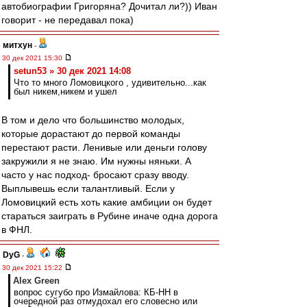
автобиографии Григоряна? Дочитал ли?)) Иван
говорит - не передавал пока)
митхун
-
30 дек 2021 15:30
setun53 » 30 дек 2021 14:08
Что то много Ломовицкого , удивительно...как
был никем,никем и ушел
В том и дело что большинство молодых,
которые дорастают до первой команды
перестают расти. Ленивые или деньги голову
закружили я не знаю. Им нужны няньки. А
часто у нас подход- бросают сразу вводу.
Выплывешь если талантливый. Если у
Ломовицкий есть хоть какие амбиции он будет
стараться заиграть в Рубине иначе одна дорога
в ФНЛ.
DyG
-
30 дек 2021 15:22
Alex Green
вопрос сугубо про Измайлова: КБ-НН в
очередной раз отмудохал его словесно или