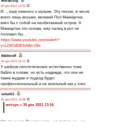
МосфОлд
-
30 дек 2021 14:32
И..., ещё немного о музыке. Эту песню, в числе
всего лишь восьми, великий Пол Маккартни,
взял бы с собой на необитаемый остров. А
Маккартни это голова, ему палец в рот не
положил бы...
https://www.youtube.com/watch?
v=Lt3IOdDE5iA&t=18s
Nikiforoff
-
30 дек 2021 14:12
У шейхов гипотетических естественно тоже
бабло в голове, но есть надежда, что они не
такие мудаки и подход будет
профессиональный а не анальный как у этих.
setun53
-
30 дек 2021 14:08
митхун » 30 дек 2021 13:16
Что то много Ломовицкого , удивительно...как