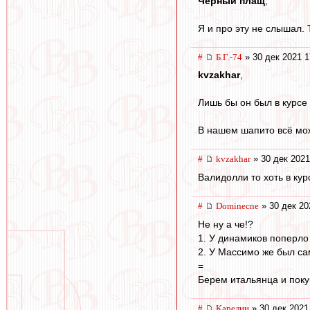
Черный плащ
,
Я и про эту не слышал. 
#
Б.Г.-74
» 30 дек 2021 1
kvzakhar
,
Лишь бы он был в курсе 
В нашем шапито всё мо
#
kvzakhar
» 30 дек 2021
Валидолли то хоть в ку
#
Dominecne
» 30 дек 20
Не ну а че!?
1. У динамиков поперло
2. У Массимо же был са
=
Берем итальянца и поку
#
Карелин
» 30 дек 2021