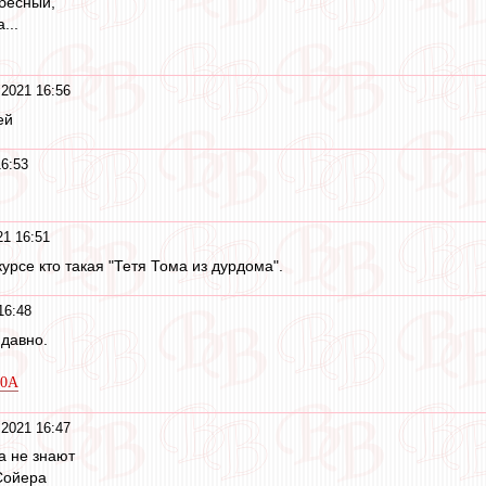
ебесный,
...
 2021 16:56
ей
16:53
21 16:51
курсе кто такая "Тетя Тома из дурдома".
16:48
 давно.
i0A
 2021 16:47
а не знают
Сойера