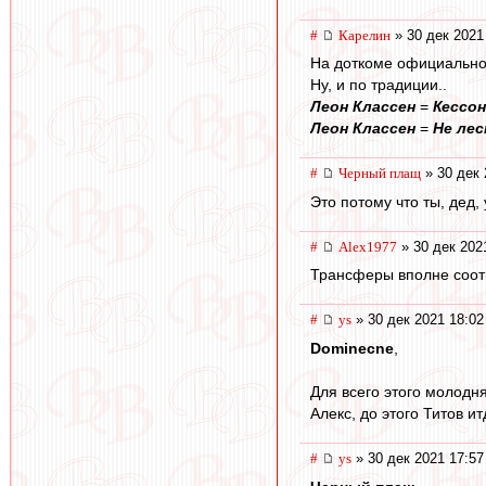
#
Карелин
» 30 дек 2021
На доткоме официально
Ну, и по традиции..
Леон Классен
=
Кессон
Леон Классен
=
Не лес
#
Черный плащ
» 30 дек 
Это потому что ты, дед
#
Alex1977
» 30 дек 202
Трансферы вполне соотв
#
ys
» 30 дек 2021 18:02
Dominecne
,
Для всего этого молодня
Алекс, до этого Титов ит
#
ys
» 30 дек 2021 17:57