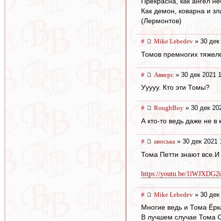
Прекрасна, как ангел н
Как демон, коварна и зла
(Лермонтов)
#
Mike Lebedev
» 30 дек
Томов премногих тяжел
#
Авверс
» 30 дек 2021 
Ууууу. Кто эти Томы?
#
RoughBoy
» 30 дек 20
А кто-то ведь даже не в 
#
авоська
» 30 дек 2021 
Тома Петти знают все.И
https://youtu.be/1lWJXDG2
#
Mike Lebedev
» 30 дек
Многие ведь и Тома Ёрк
В лучшем случае Тома 