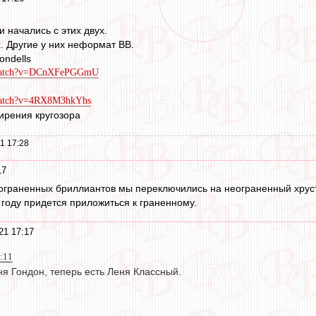
начались с этих двух.
. Другие у них неформат ВВ.
ndells
/watch?v=DCnXFePGGmU
/watch?v=4RX8M3hkYhs
ширения кругозора
1 17:28
17
еограненных бриллиантов мы переключились на неограненный хрус
году придется приложиться к граненному.
21 17:17
7:11
я Гондон, теперь есть Леня Классный.