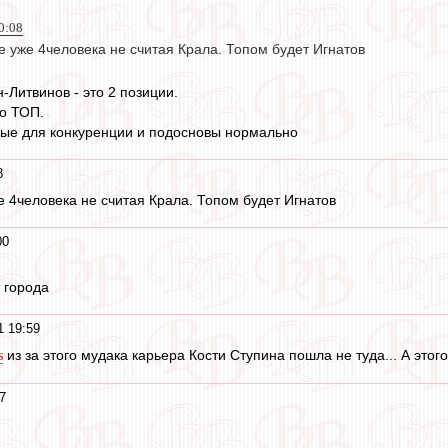
0:08
е уже 4человека не считая Крала. Топом будет Игнатов
-Литвинов - это 2 позиции.
то ТОП.
ные для конкуренции и подосновы нормально
8
же 4человека не считая Крала. Топом будет Игнатов
00
т города
1 19:59
из за этого мудака карьера Кости Ступина пошла не туда... А этог
s
7