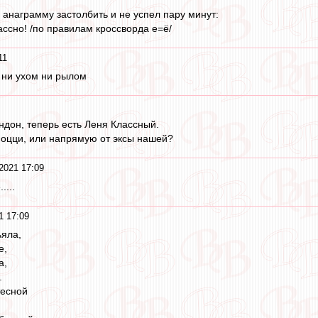
анаграмму застолбить и не успел пару минут:
ассно! /по правилам кроссворда е=ё/
11
о ни ухом ни рылом
ндон, теперь есть Леня Классный.
моцци, или напрямую от эксы нашей?
2021 17:09
....
1 17:09
ьяла,
е,
а,
.
тесной