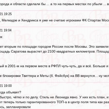
рода и области сделали бы ... а то на первых местах по убыли ... вс
21 19:25
, Мелкадзе и Хендрикса я уже не считаю игроками ФК Спартак Мос
21 19:04
в:
нет вторым по площади городом России после Москвы. Это заявили
ощадь Саратова вырастет до 2100 квадратных километров. Площад
ный в 2001-м на первом месте в РФПЛ чуть-чуть, да и всё. Больше и 
е блокировки Твиттера и Меты (б. Фейсбук) на ВВ вернутся... ну чел
21 19:00
огда объявят?
, быстро, чётко и по делу. Стиль не Леонида явно. У них есть план,
ет теперь только гарантированного ТОП-а в центр поля типа как ра
юсь, запланировали