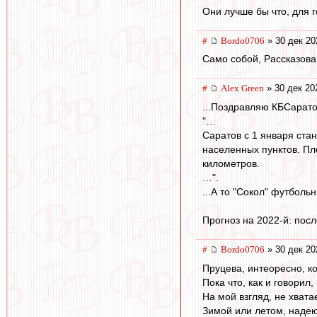
Они лучше бы что, для го
#
Bordo0706
» 30 дек 20
Само собой, Рассказова
#
Alex Green
» 30 дек 20
...Поздравляю КБСарато
"…
Саратов с 1 января ста
населенных пунктов. Пл
километров.
…".
...А то "Сокол" футболь
Прогноз на 2022-й: посл
#
Bordo0706
» 30 дек 20
Пруцева, интеоресно, к
Пока что, как и говорил
На мой взгляд, не хвата
Зимой или летом, наде