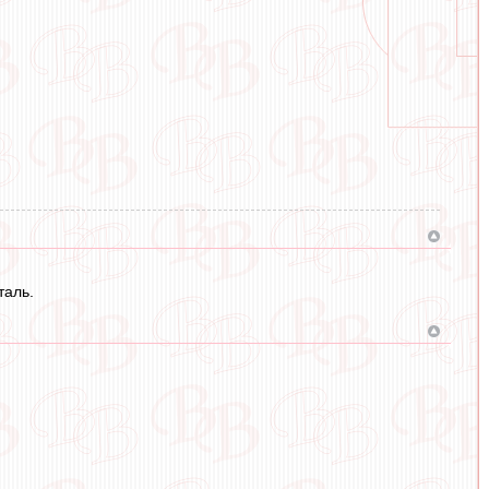
таль.