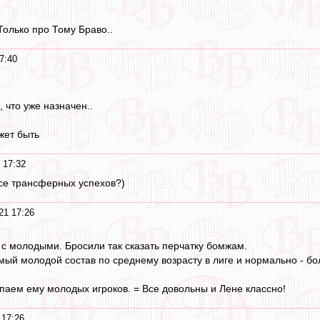
Только про Тому Браво..
7:40
, что уже назначен..
жет быть
 17:32
рсе трансферных успехов?)
21 17:26
 с молодыми. Бросили так сказать перчатку бомжам.
мый молодой состав по среднему возрасту в лиге и нормально - бол
паем ему молодых игроков. = Все довольны и Лене классно!
 17:26