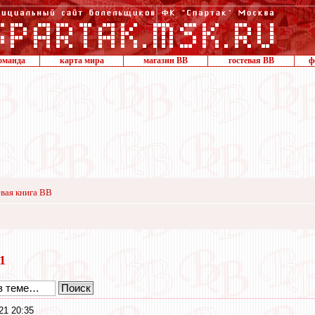
оманда
карта мира
магазин ВВ
гостевая ВВ
ф
вая книга ВВ
21
21 20:35