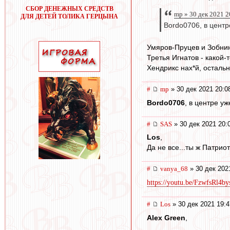
СБОР ДЕНЕЖНЫХ СРЕДСТВ
mp » 30 дек 2021 2
ДЛЯ ДЕТЕЙ ТОЛИКА ГЕРЦЫНА
Bordo0706, в центр
Умяров-Пруцев и Зобнин
Третья Игнатов - какой-
Хендрикс нах*й, осталь
#
mp
» 30 дек 2021 20:0
Bordo0706
, в центре у
#
SAS
» 30 дек 2021 20:
Los
,
Да не все...ты ж Патрио
#
vanya_68
» 30 дек 202
https://youtu.be/FzwfsRl4by
#
Los
» 30 дек 2021 19:4
Alex Green
,