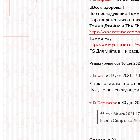
ВВсем здоровья!
Все последующие Томми 
Пара коротеньких от них
Томми Джеймс и The Sho
https://www.youtube.com
Томми Роу
https://www.youtube.com
PS Для учёта в .. и рас
Редактировалось 30 дек 202
#
wod
» 30 дек 2021 17:
Я так понимаю, что с н
Чую, не раз следующем 
#
Dominecne
» 30 дек 20
ys » 30 дек 2021 1
Был в Спартаке Лен
Опередил (((