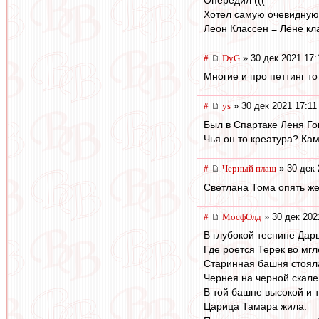
Хотел самую очевидную 
Леон Классен = Лёне кл
#
DyG
» 30 дек 2021 17:
Многие и про петтинг т
#
ys
» 30 дек 2021 17:11
Был в Спартаке Леня Го
Чья он то креатура? Ка
#
Черный плащ
» 30 дек 
Светлана Тома опять же.
#
МосфОлд
» 30 дек 202
В глубокой теснине Дар
Где роется Терек во мгл
Старинная башня стоял
Чернея на черной скале
В той башне высокой и 
Царица Тамара жила: