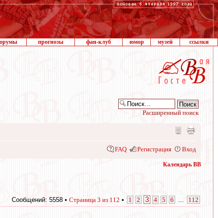
орумы
прогнозы
фан-клуб
юмор
музей
ссылки
Расширенный поиск
FAQ
Регистрация
Вход
Календарь ВВ
3
Сообщений: 5558 •
Страница
3
из
112
•
1
2
4
5
6
...
112